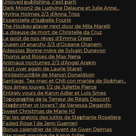
Unloved publishing, c’est parti
Dark Moon2 de Ludivine Delaune et Julie Anne...
Myrina Holmes 2/3 d’Anna Triss
Essencielle d’Isabelle Fourié
The Hockey player next door de Mila Marelli
La diseuse de mort de Christelle da Cruz
Le goût de nos rêves d’Emma Green
Queen of anarchy 3/3 d’Océane Ghanem
Adessias Bonne mère de Sylvain Dunevon
Thorns and Roses de Max Nena
Animaux nocturnes 2/3 d’Angel Arekin
Start over again de Laurie Staret
(In)destructible de Manon Donaldson
Santiags, Tex-mec et Chili con mariée de Siobhan...
Nos âmes louves 1/2 de Juliette Pierce
Entirely yours de Karyn Adler et Lois Smes
Topographie de la Terreur de Régis Descott
Stepbrother or lovers? de Vanessa Degardin
Sweet Christmas de Marie HJ
Par les grelots des lutins de Stephanie Roselière
Faded Rose 1 de Jenn Guerrieri
Bonus calendrier de l’Avent de Gwen Delmas
Fire meet gasolne de Karyn Adler