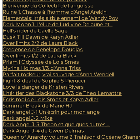
Bienvenue du Collectif de l’angoisse
Ruine 1. Chasse à l’homme d’Angel Arekin
Elementals: irrésisitble ennemi de Wendy Roy
Dark Moon 1. L’élue de Ludivine Delaune et...
Hell’s rider de Gaëlle Sage
Dusk Till Dawn de Karyn Adler
Over limits 2/2 de Laura Black
Credence de Penelope Douglas
Over limits 1/2 de Laura Black
Priam l’Odyssée de Lois Smes
Myrina Holmes 1/3 d’Anna Triss
Parfait rockeur, vrai sauvage d’Anna Wendell
Fight & deal de Sophie S Pierucci
Love is danger de Kristen Rivers
L’héritier des Blackstone 3/3 de Theo Lemattre
Ecris moi de Lois Smes et Karyn Adler
Summer Break de Marie HJ
Dark angel J-1 Un écrin pour mon ange
Dark angel J-2 Mike
Dark Angel J-3 Theon et quelques autres …
Dark Angel J-4 de Gwen Delmas
Queen of Anarchy volume 2 Trahison d’Océane Ghan