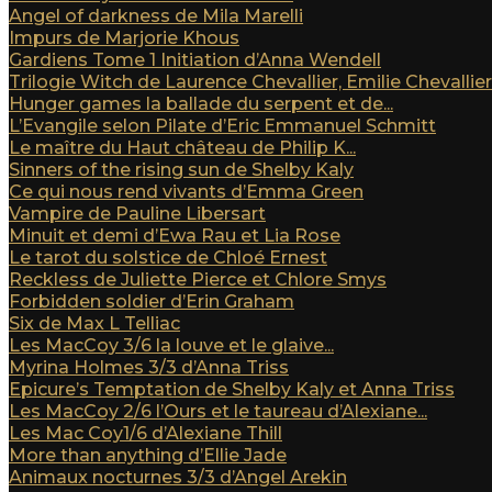
Angel of darkness de Mila Marelli
Impurs de Marjorie Khous
Gardiens Tome 1 Initiation d’Anna Wendell
Trilogie Witch de Laurence Chevallier, Emilie Chevallier e
Hunger games la ballade du serpent et de...
L’Evangile selon Pilate d’Eric Emmanuel Schmitt
Le maître du Haut château de Philip K...
Sinners of the rising sun de Shelby Kaly
Ce qui nous rend vivants d’Emma Green
Vampire de Pauline Libersart
Minuit et demi d’Ewa Rau et Lia Rose
Le tarot du solstice de Chloé Ernest
Reckless de Juliette Pierce et Chlore Smys
Forbidden soldier d’Erin Graham
Six de Max L Telliac
Les MacCoy 3/6 la louve et le glaive...
Myrina Holmes 3/3 d’Anna Triss
Epicure’s Temptation de Shelby Kaly et Anna Triss
Les MacCoy 2/6 l’Ours et le taureau d’Alexiane...
Les Mac Coy1/6 d’Alexiane Thill
More than anything d’Ellie Jade
Animaux nocturnes 3/3 d’Angel Arekin