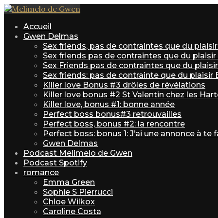
Accueil
Gwen Delmas
Sex friends, pas de contraintes que du plais
Sex friends pas de contraintes que du plaisi
Sex Friends pas de contraintes que du plaisir 
Sex friends: pas de contrainte que du plaisir
Killer love Bonus #3 drôles de révélations
Killer love bonus #2 St Valentin chez les Har
Killer love, bonus #1: bonne année
Perfect boss bonus#3 retrouvailles
Perfect boss, bonus #2: la rencontre
Perfect boss: bonus 1: J’ai une annonce à te f
Gwen Delmas
Podcast Melimelo de Gwen
Podcast Spotify
romance
Emma Green
Sophie S Pierrucci
Chloe Wilkox
Caroline Costa