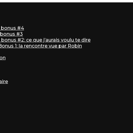
ir bonus #4
r bonus #3
bonus #2: ce que j’aurais voulu te dire
 Bonus 1: la rencontre vue par Robin
ton
aire