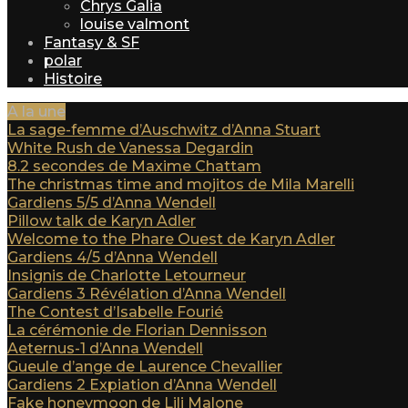
Chrys Galia
louise valmont
Fantasy & SF
polar
Histoire
A la une
La sage-femme d’Auschwitz d’Anna Stuart
White Rush de Vanessa Degardin
8.2 secondes de Maxime Chattam
The christmas time and mojitos de Mila Marelli
Gardiens 5/5 d’Anna Wendell
Pillow talk de Karyn Adler
Welcome to the Phare Ouest de Karyn Adler
Gardiens 4/5 d’Anna Wendell
Insignis de Charlotte Letourneur
Gardiens 3 Révélation d’Anna Wendell
The Contest d’Isabelle Fourié
La cérémonie de Florian Dennisson
Aeternus-1 d’Anna Wendell
Gueule d’ange de Laurence Chevallier
Gardiens 2 Expiation d’Anna Wendell
Fake honeymoon de Lili Malone