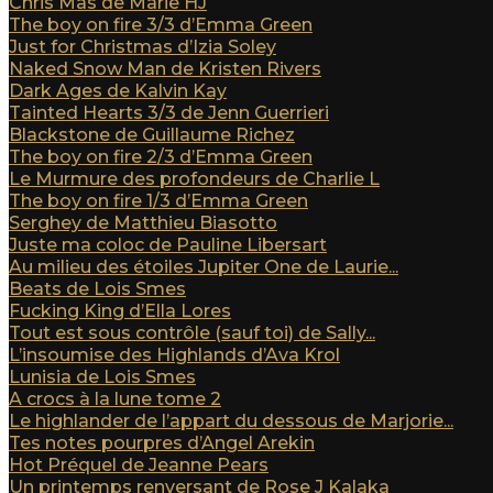
Chris Mas de Marie HJ
The boy on fire 3/3 d’Emma Green
Just for Christmas d’Izia Soley
Naked Snow Man de Kristen Rivers
Dark Ages de Kalvin Kay
Tainted Hearts 3/3 de Jenn Guerrieri
Blackstone de Guillaume Richez
The boy on fire 2/3 d’Emma Green
Le Murmure des profondeurs de Charlie L
The boy on fire 1/3 d’Emma Green
Serghey de Matthieu Biasotto
Juste ma coloc de Pauline Libersart
Au milieu des étoiles Jupiter One de Laurie...
Beats de Lois Smes
Fucking King d’Ella Lores
Tout est sous contrôle (sauf toi) de Sally...
L’insoumise des Highlands d’Ava Krol
Lunisia de Lois Smes
A crocs à la lune tome 2
Le highlander de l’appart du dessous de Marjorie...
Tes notes pourpres d’Angel Arekin
Hot Préquel de Jeanne Pears
Un printemps renversant de Rose J Kalaka