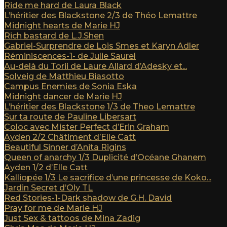
Ride me hard de Laura Black
L’héritier des Blackstone 2/3 de Théo Lemattre
Midnight hearts de Marie HJ
Rich bastard de L.J.Shen
Gabriel-Surprendre de Lois Smes et Karyn Adler
Réminiscences-1- de Julie Saurel
Au-delà du Torii de Laure Allard d’Adesky et...
Solveig de Matthieu Biasotto
Campus Enemies de Sonia Eska
Midnight dancer de Marie HJ
L’héritier des Blackstone 1/3 de Theo Lemattre
Sur ta route de Pauline Libersart
Coloc avec Mister Perfect d’Erin Graham
Ayden 2/2 Châtiment d’Elle Catt
Beautiful Sinner d’Anita Rigins
Queen of anarchy 1/3 Duplicité d’Océane Ghanem
Ayden 1/2 d’Elle Catt
Kalliopée 1/3 Le sacrifice d’une princesse de Koko...
Jardin Secret d’Oly TL
Red Stories-1-Dark shadow de G.H. David
Pray for me de Marie HJ
Just Sex & tattoos de Mina Zadig