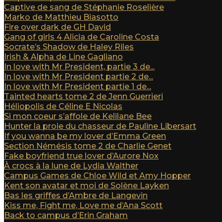
Captive de sang de Stéphanie Roselière
Marko de Matthieu Biasotto
Fire over dark de GH David
Gang of girls 4 Alicia de Caroline Costa
Socrate’s Shadow de Haley Riles
Irish & Alpha de Line Gagliano
In love with Mr President, partie 3 de...
In love with Mr President partie 2 de...
In love with Mr President partie 1 de...
Tainted hearts tome 2 de Jenn Guerrieri
Héliopolis de Céline E Nicolas
Si mon coeur s’affole de Kelilane Bee
Hunter la proie du chasseur de Pauline Libersart
If you wanna be my lover d’Emma Green
Section Némésis tome 2 de Charlie Genet
Fake boyfriend true lover d’Aurore Nox
À crocs à la lune de Lydia Walther
Campus Games de Chloe Wild et Amy Hopper
Kent son avatar et moi de Solène Layken
Bas les griffes d’Ambre de Langevin
Kiss me, Fight me, Love me d’Ana Scott
Back to campus d’Erin Graham