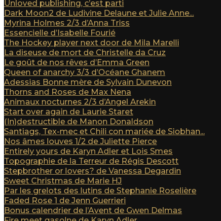
Unloved publishing, c’est parti
Dark Moon2 de Ludivine Delaune et Julie Anne...
Myrina Holmes 2/3 d’Anna Triss
Essencielle d’Isabelle Fourié
The Hockey player next door de Mila Marelli
La diseuse de mort de Christelle da Cruz
Le goût de nos rêves d’Emma Green
Queen of anarchy 3/3 d’Océane Ghanem
Adessias Bonne mère de Sylvain Dunevon
Thorns and Roses de Max Nena
Animaux nocturnes 2/3 d’Angel Arekin
Start over again de Laurie Staret
(In)destructible de Manon Donaldson
Santiags, Tex-mec et Chili con mariée de Siobhan...
Nos âmes louves 1/2 de Juliette Pierce
Entirely yours de Karyn Adler et Lois Smes
Topographie de la Terreur de Régis Descott
Stepbrother or lovers? de Vanessa Degardin
Sweet Christmas de Marie HJ
Par les grelots des lutins de Stephanie Roselière
Faded Rose 1 de Jenn Guerrieri
Bonus calendrier de l’Avent de Gwen Delmas
Fire meet gasolne de Karyn Adler