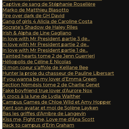
Captive de sang de Stéphanie Roselière
Marko de Matthieu Biasotto
Fire over dark de GH David
Gang of girls 4 Alicia de Caroline Costa
Socrate’s Shadow de Haley Riles
Irish & Alpha de Line Gagliano
In love with Mr President, partie 3 de...
In love with Mr President partie 2 de...
In love with Mr President partie 1 de...
Tainted hearts tome 2 de Jenn Guerrieri
Héliopolis de Céline E Nicolas
Si mon coeur s’affole de Kelilane Bee
Hunter la proie du chasseur de Pauline Libersart
If you wanna be my lover d’Emma Green
Section Némésis tome 2 de Charlie Genet
Fake boyfriend true lover d’Aurore Nox
À crocs à la lune de Lydia Walther
Campus Games de Chloe Wild et Amy Hopper
Kent son avatar et moi de Solène Layken
Bas les griffes d’Ambre de Langevin
Kiss me, Fight me, Love me d’Ana Scott
Back to campus d’Erin Graham