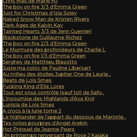
Chris Mas de Marie HJ
The boy on fire 3/3 d’Emma Green
Just for Christmas d’Izia Soley
Naked Snow Man de Kristen Rivers
Dark Ages de Kalvin Kay
Tainted Hearts 3/3 de Jenn Guerrieri
Blackstone de Guillaume Richez
The boy on fire 2/3 d’Emma Green
Le Murmure des profondeurs de Charlie L
The boy on fire 1/3 d’Emma Green
Serghey de Matthieu Biasotto
Juste ma coloc de Pauline Libersart
Au milieu des étoiles Jupiter One de Laurie...
Beats de Lois Smes
Fucking King d’Ella Lores
Tout est sous contrôle (sauf toi) de Sally...
L’insoumise des Highlands d’Ava Krol
Lunisia de Lois Smes
A crocs à la lune tome 2
Le highlander de l’appart du dessous de Marjorie...
Tes notes pourpres d’Angel Arekin
Hot Préquel de Jeanne Pears
Un printemps renversant de Rose J Kalaka