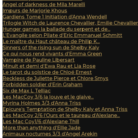
Angel of darkness de Mila Marelli
Impurs de Marjorie Khous
Gardiens Tome 1 Initiation d’Anna Wendell
Trilogie Witch de Laurence Chevallier, Emilie Chevallier e
Hunger games la ballade du serpent et de...
L’Evangile selon Pilate d’Eric Emmanuel Schmitt
Le maître du Haut château de Philip K...
Sinners of the rising sun de Shelby Kaly
Ce qui nous rend vivants d’Emma Green
Vampire de Pauline Libersart
Minuit et demi d’Ewa Rau et Lia Rose
Le tarot du solstice de Chloé Ernest
Reckless de Juliette Pierce et Chlore Smys
Forbidden soldier d’Erin Graham
Six de Max L Telliac
Les MacCoy 3/6 la louve et le glaive...
Myrina Holmes 3/3 d’Anna Triss
Epicure’s Temptation de Shelby Kaly et Anna Triss
Les MacCoy 2/6 l’Ours et le taureau d’Alexiane...
Les Mac Coy1/6 d’Alexiane Thill
More than anything d’Ellie Jade
Animaux nocturnes 3/3 d’Angel Arekin