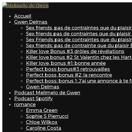
Accueil
Gwen Delmas
Sex friends, pas de contraintes que du plais
Sex friends pas de contraintes que du plaisi
Sex Friends pas de contraintes que du plaisir 
Sex friends: pas de contrainte que du plaisir
Killer love Bonus #3 drôles de révélations
Killer love bonus #2 St Valentin chez les Har
Killer love, bonus #1: bonne année
Perfect boss bonus#3 retrouvailles
Perfect boss, bonus #2: la rencontre
Perfect boss: bonus 1: J’ai une annonce à te f
Gwen Delmas
Podcast Melimelo de Gwen
Podcast Spotify
romance
Emma Green
Sophie S Pierrucci
Chloe Wilkox
Caroline Costa