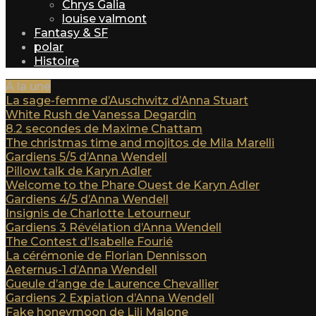
Chrys Galia
louise valmont
Fantasy & SF
polar
Histoire
A la une
La sage-femme d’Auschwitz d’Anna Stuart
White Rush de Vanessa Degardin
8.2 secondes de Maxime Chattam
The christmas time and mojitos de Mila Marelli
Gardiens 5/5 d’Anna Wendell
Pillow talk de Karyn Adler
Welcome to the Phare Ouest de Karyn Adler
Gardiens 4/5 d’Anna Wendell
Insignis de Charlotte Letourneur
Gardiens 3 Révélation d’Anna Wendell
The Contest d’Isabelle Fourié
La cérémonie de Florian Dennisson
Aeternus-1 d’Anna Wendell
Gueule d’ange de Laurence Chevallier
Gardiens 2 Expiation d’Anna Wendell
Fake honeymoon de Lili Malone