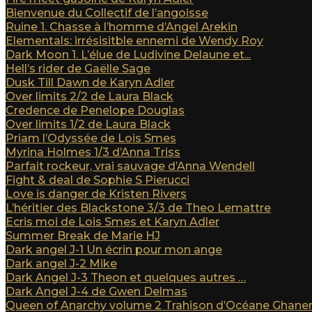
Bienvenue du Collectif de l’angoisse
Ruine 1. Chasse à l’homme d’Angel Arekin
Elementals: irrésisitble ennemi de Wendy Roy
Dark Moon 1. L’élue de Ludivine Delaune et...
Hell’s rider de Gaëlle Sage
Dusk Till Dawn de Karyn Adler
Over limits 2/2 de Laura Black
Credence de Penelope Douglas
Over limits 1/2 de Laura Black
Priam l’Odyssée de Lois Smes
Myrina Holmes 1/3 d’Anna Triss
Parfait rockeur, vrai sauvage d’Anna Wendell
Fight & deal de Sophie S Pierucci
Love is danger de Kristen Rivers
L’héritier des Blackstone 3/3 de Theo Lemattre
Ecris moi de Lois Smes et Karyn Adler
Summer Break de Marie HJ
Dark angel J-1 Un écrin pour mon ange
Dark angel J-2 Mike
Dark Angel J-3 Theon et quelques autres …
Dark Angel J-4 de Gwen Delmas
Queen of Anarchy volume 2 Trahison d’Océane Ghan