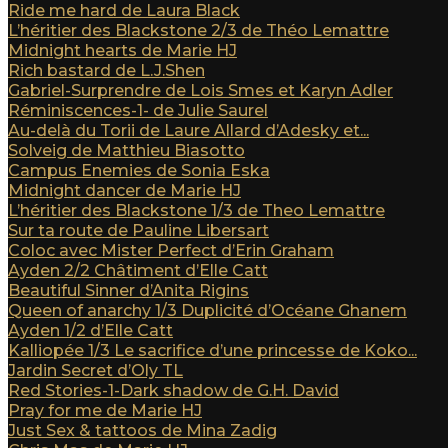
Ride me hard de Laura Black
L’héritier des Blackstone 2/3 de Théo Lemattre
Midnight hearts de Marie HJ
Rich bastard de L.J.Shen
Gabriel-Surprendre de Lois Smes et Karyn Adler
Réminiscences-1- de Julie Saurel
Au-delà du Torii de Laure Allard d’Adesky et...
Solveig de Matthieu Biasotto
Campus Enemies de Sonia Eska
Midnight dancer de Marie HJ
L’héritier des Blackstone 1/3 de Theo Lemattre
Sur ta route de Pauline Libersart
Coloc avec Mister Perfect d’Erin Graham
Ayden 2/2 Châtiment d’Elle Catt
Beautiful Sinner d’Anita Rigins
Queen of anarchy 1/3 Duplicité d’Océane Ghanem
Ayden 1/2 d’Elle Catt
Kalliopée 1/3 Le sacrifice d’une princesse de Koko...
Jardin Secret d’Oly TL
Red Stories-1-Dark shadow de G.H. David
Pray for me de Marie HJ
Just Sex & tattoos de Mina Zadig