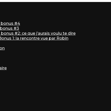
ir bonus #4
r bonus #3
bonus #2: ce que j’aurais voulu te dire
 Bonus 1: la rencontre vue par Robin
ton
aire