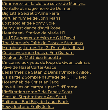
L’immortelle 1. la clef de cuivre de Marilyn...
Dentelle et magie noire de Delman
Big Little Secret d’Anne Ferra
Parti en fumée de John Marrs
Lost soldier de Romy Cole
Be my last dance d’Avril Rose
Heartbreak Station de Marie HJ
Liz 1.5 Dangereux désirs de G.H.David
The Morgan’s Faith de Pascale Stephens
Morpheus, tomes 1 et 2 d’Aloïsia Nidhead
Coloc avec mon boss d’Erin Graham
Deaken de Matthieu Biasotto
L’inconnu aux yeux de loup de Gwen Delmas
Alive de Hazel Carter-Grace
Les larmes de Satan 2: Dans l’Ombre d’Alice...
Liz partie 2 Sombre naufrage de G.H. David
Horemheb de Christian Jacq
Love & lies on campus part 3 d’Emma...
L’infiltration tome 3 de Fanely Scott
Sensual Stepbrother d’Ana Scott
Sulfurous Bad Boy de Laura Black
Sexy doctor d’Emily Jurius