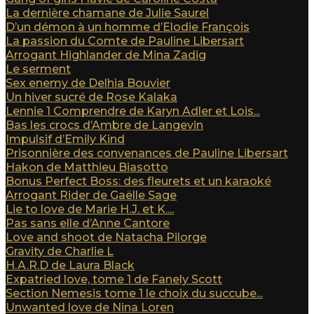
La dernière chamane de Julie Saurel
D’un démon à un homme d’Elodie François
La passion du Comte de Pauline Libersart
Arrogant Highlander de Mina Zadig
Le serment
Sex enemy de Delhia Bouvier
Un hiver sucré de Rose Kalaka
Lennie 1 Comprendre de Karyn Adler et Lois...
Bas les crocs d’Ambre de Langevin
Impulsif d’Emily Kind
Prisonnière des convenances de Pauline Libersart
Hakon de Matthieu Biasotto
Bonus Perfect Boss: des fleurets et un karaoké
Arrogant Rider de Gaëlle Sage
Lie to love de Marie H.J. et K....
Pas sans elle d’Anne Cantore
Love and shoot de Natacha Pilorge
Gravity de Charlie L
H.A.R.D de Laura Black
Expatried love, tome 1 de Fanely Scott
Section Nemesis tome 1 le choix du succube...
Unwanted love de Nina Loren