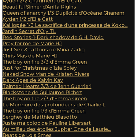
Ayden 2/2 Châtiment d’Elle Catt
Beautiful Sinner d’Anita Rigins
Queen of anarchy 1/3 Duplicité d’Océane Ghanem
Ayden 1/2 d’Elle Catt
Kalliopée 1/3 Le sacrifice d’une princesse de Koko...
Jardin Secret d’Oly TL
Red Stories-1-Dark shadow de G.H. David
Pray for me de Marie HJ
Just Sex & tattoos de Mina Zadig
Chris Mas de Marie HJ
The boy on fire 3/3 d’Emma Green
Just for Christmas d’Izia Soley
Naked Snow Man de Kristen Rivers
Dark Ages de Kalvin Kay
Tainted Hearts 3/3 de Jenn Guerrieri
Blackstone de Guillaume Richez
The boy on fire 2/3 d’Emma Green
Le Murmure des profondeurs de Charlie L
The boy on fire 1/3 d’Emma Green
Serghey de Matthieu Biasotto
Juste ma coloc de Pauline Libersart
Au milieu des étoiles Jupiter One de Laurie...
Beats de Lois Smes