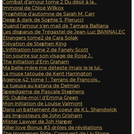
Combat d’amour tome 2 Du désir à la...
Immoral de Chloé Wilkox
Prophétie d’automne de Sarah M. Carr
Deep & dark de Sophie S. Pierucci
Quand l’amour s’en mail de Tamara Balliana
Les disparus de Trégastel de Jean-Luc BANNALEC
Étrangers tome2 de Cara Solak
Élévation de Stephen King
L’infiltration tome 2 de Fanely Scott
Ton sourire sur son visage de Rose J...
The initiation d’Erin Graham
Ma belle-mère me déteste (mais je le lui...
La muse tatouée de Kent Harrington
Agence 42: tome 1 : Terrans de François...
La tueuse au katana de Delman
Speedgame de Pascale Stephens
PS: Oublie-moi ! d’Emma Green
Mon initiation de Louise Valmont
Dans un battement de coeur de K.L. Shandwick
Les imposteurs de John Grisham
Mister Lawyer de Joh Harper
Killer love Bonus #3 drôles de révélations
The Horsemen Ride : Conquest de Liv Stone