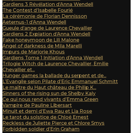
Gardiens 3 Révélation d’Anna Wendell
The Contest d’Isabelle Fourié
La cérémonie de Florian Dennisson
Aeternus-1 d’Anna Wendell
Gueule d’ange de Laurence Chevallier
Gardiens 2 Expiation d’Anna Wendell
Fake honeymoon de Lili Malone
Angel of darkness de Mila Marelli
Impurs de Marjorie Khous
Gardiens Tome 1 Initiation d’Anna Wendell
Trilogie Witch de Laurence Chevallier, Emilie
Chevallier et...
Hunger games la ballade du serpent et de...
L’Evangile selon Pilate d’Eric Emmanuel Schmitt
Le maître du Haut château de Philip K...
Sinners of the rising sun de Shelby Kaly
Ce qui nous rend vivants d’Emma Green
Vampire de Pauline Libersart
Minuit et demi d’Ewa Rau et Lia Rose
Le tarot du solstice de Chloé Ernest
Reckless de Juliette Pierce et Chlore Smys
Forbidden soldier d’Erin Graham