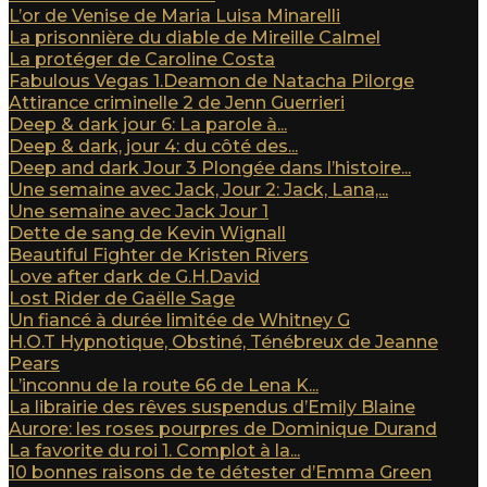
L’or de Venise de Maria Luisa Minarelli
La prisonnière du diable de Mireille Calmel
La protéger de Caroline Costa
Fabulous Vegas 1.Deamon de Natacha Pilorge
Attirance criminelle 2 de Jenn Guerrieri
Deep & dark jour 6: La parole à...
Deep & dark, jour 4: du côté des...
Deep and dark Jour 3 Plongée dans l’histoire...
Une semaine avec Jack, Jour 2: Jack, Lana,...
Une semaine avec Jack Jour 1
Dette de sang de Kevin Wignall
Beautiful Fighter de Kristen Rivers
Love after dark de G.H.David
Lost Rider de Gaëlle Sage
Un fiancé à durée limitée de Whitney G
H.O.T Hypnotique, Obstiné, Ténébreux de Jeanne
Pears
L’inconnu de la route 66 de Lena K...
La librairie des rêves suspendus d’Emily Blaine
Aurore: les roses pourpres de Dominique Durand
La favorite du roi 1. Complot à la...
10 bonnes raisons de te détester d’Emma Green