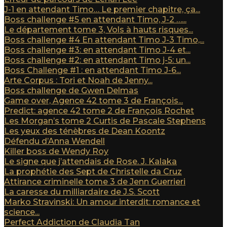
J-1 en attendant Timo… Le premier chapitre, ça...
Boss challenge #5 en attendant Timo, J-2 …...
Le département tome 3, Vols à hauts risques...
Boss challenge #4 En attendant Timo J-3 Timo,...
Boss challenge #3: en attendant Timo J-4 et...
Boss challenge #2: en attendant Timo j-5: un...
Boss Challenge #1 : en attendant Timo J-6...
Arte Corpus : Tori et Noah de Jenny...
Boss challenge de Gwen Delmas
Game over, Agence 42 tome 3 de François...
Predict: agence 42 tome 2 de François Rochet
Les Morgan’s tome 2 Curtis de Pascale Stephens
Les yeux des ténèbres de Dean Koontz
Défendu d’Anna Wendell
Killer boss de Wendy Roy
Le signe que j’attendais de Rose. J. Kalaka
La prophétie des Sept de Christelle da Cruz
Attirance criminelle tome 3 de Jenn Guerrieri
La caresse du milliardaire de J.S. Scott
Marko Stravinski: Un amour interdit: romance et
science...
Perfect Addiction de Claudia Tan