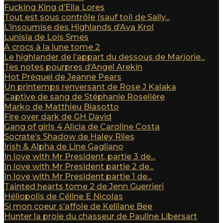
Fucking King d’Ella Lores
Tout est sous contrôle (sauf toi) de Sally...
L’insoumise des Highlands d’Ava Krol
Lunisia de Lois Smes
A crocs à la lune tome 2
Le highlander de l’appart du dessous de Marjorie...
Tes notes pourpres d’Angel Arekin
Hot Préquel de Jeanne Pears
Un printemps renversant de Rose J Kalaka
Captive de sang de Stéphanie Roselière
Marko de Matthieu Biasotto
Fire over dark de GH David
Gang of girls 4 Alicia de Caroline Costa
Socrate’s Shadow de Haley Riles
Irish & Alpha de Line Gagliano
In love with Mr President, partie 3 de...
In love with Mr President partie 2 de...
In love with Mr President partie 1 de...
Tainted hearts tome 2 de Jenn Guerrieri
Héliopolis de Céline E Nicolas
Si mon coeur s’affole de Kelilane Bee
Hunter la proie du chasseur de Pauline Libersart