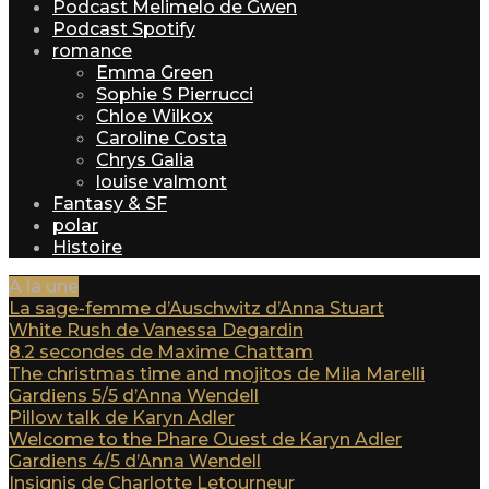
Podcast Melimelo de Gwen
Podcast Spotify
romance
Emma Green
Sophie S Pierrucci
Chloe Wilkox
Caroline Costa
Chrys Galia
louise valmont
Fantasy & SF
polar
Histoire
A la une
La sage-femme d’Auschwitz d’Anna Stuart
White Rush de Vanessa Degardin
8.2 secondes de Maxime Chattam
The christmas time and mojitos de Mila Marelli
Gardiens 5/5 d’Anna Wendell
Pillow talk de Karyn Adler
Welcome to the Phare Ouest de Karyn Adler
Gardiens 4/5 d’Anna Wendell
Insignis de Charlotte Letourneur