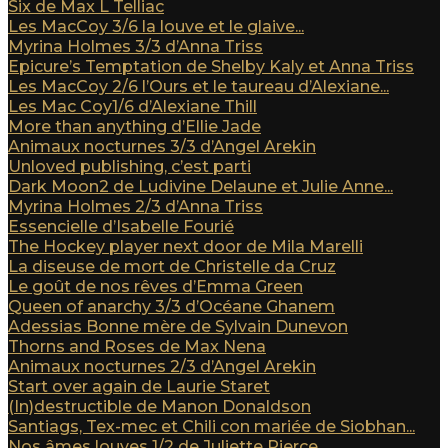
Six de Max L Telliac
Les MacCoy 3/6 la louve et le glaive...
Myrina Holmes 3/3 d’Anna Triss
Epicure’s Temptation de Shelby Kaly et Anna Triss
Les MacCoy 2/6 l’Ours et le taureau d’Alexiane...
Les Mac Coy1/6 d’Alexiane Thill
More than anything d’Ellie Jade
Animaux nocturnes 3/3 d’Angel Arekin
Unloved publishing, c’est parti
Dark Moon2 de Ludivine Delaune et Julie Anne...
Myrina Holmes 2/3 d’Anna Triss
Essencielle d’Isabelle Fourié
The Hockey player next door de Mila Marelli
La diseuse de mort de Christelle da Cruz
Le goût de nos rêves d’Emma Green
Queen of anarchy 3/3 d’Océane Ghanem
Adessias Bonne mère de Sylvain Dunevon
Thorns and Roses de Max Nena
Animaux nocturnes 2/3 d’Angel Arekin
Start over again de Laurie Staret
(In)destructible de Manon Donaldson
Santiags, Tex-mec et Chili con mariée de Siobhan...
Nos âmes louves 1/2 de Juliette Pierce