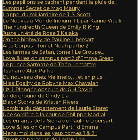
Les papillons se cachent pendant la pluie de...
Summer Secret de Mag Maury
L’appel du milliardaire de J. S. Scott
Le Nouveau Monde Iridium T1, par Karine Vitelli
The hundredth Queen de Emily R King
Juste un été de Rose J Kalaka
On the highway de Pauline Libersart
Arte Corpus : Tori et Noah partie 2...
Les larmes de Satan, tome 1 Le Groupe...
Love & lies on campus part2 d’Emma Green
Le prince Sarmate de Théo Lemattre
Tsahan d’Alex Parker
Du nouveau chez Melimelo, … et en plus,...
Miss Egality de Robyne Max Chavalan
Liz-1-Plongée obscure de G.H.David
Underground de Cindy Lia
Black Storks de Kristen Rivers
L’ombre du département de Laurie Staret
Une sorcière à la cour de Philippe Madral
Les enfants de la Sierra de Pauline Libersart
Love & lies on Campus Part 1 d’Emma...
Mens-moi dans les yeux tomes 1 & 2...
Erreur de parcours de Lerian Lee