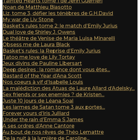
Tainted Hearts tome 1 de Jenn Guerrieri
Noan de Matthieu Biasotto
Liz, tome 3, défier les ténèbres de G.H.David
My war de Liv Stone
Basket’s rules tome 2: le match d’Emily Jurius
Dual love de Shirley J. Owens
Le théâtre de Venise de Maria Luisa Minarelli
Obsess me de Laura Black
Basket’s rules: la Reprise d’Emily Jurius
Tatoo me love de Lily Tortay
Jeux divins de Pauline Libersart
Deep desires : la romance dont vous êtes...
Bastard of the Year d’Ana Scott
Nos coeurs à vif d’Isabelle Louis
La malédiction des Atuas de Laure Allard d’Adelsky...
Sex friends or sex enemies ? de Kristen...
Juste 10 jours de Léana Soal
Les larmes de Satan tome 3 aux portes...
Forever yours d’Iris Julliard
Under the rain d’Emma S James
A ses ordres d’Anne Cantore
Au bout de nos rêves de Théo Lemattre
De la nuit à la lumière de Caroline...