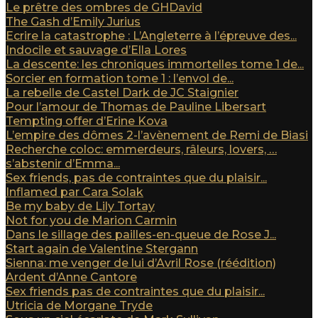
Le prêtre des ombres de GHDavid
The Gash d’Emily Jurius
Ecrire la catastrophe : L’Angleterre à l’épreuve des...
Indocile et sauvage d’Ella Lores
La descente: les chroniques immortelles tome 1 de...
Sorcier en formation tome 1 : l’envol de...
La rebelle de Castel Dark de JC Staignier
Pour l’amour de Thomas de Pauline Libersart
Tempting offer d’Erine Kova
L’empire des dômes 2-l’avènement de Remi de Biasi
Recherche coloc: emmerdeurs, râleurs, lovers, …
s’abstenir d’Emma...
Sex friends, pas de contraintes que du plaisir...
Inflamed par Cara Solak
Be my baby de Lily Tortay
Not for you de Marion Carmin
Dans le sillage des pailles-en-queue de Rose J...
Start again de Valentine Stergann
Sienna: me venger de lui d’Avril Rose (réédition)
Ardent d’Anne Cantore
Sex friends pas de contraintes que du plaisir...
Utricia de Morgane Tryde