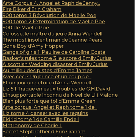
Arte Corpus 4, Angel et Raph de Jenny...
Fire Biker d’Erin Graham
900 tome 3 Révolution de Maelle Poe
900 tome 2 Extermination de Maelle Poe
900 de Maelle Poe
Colosse, le maître du jeu d’Anna Wendell
The most insolent man de Jeanne Pears
Gone Boy d’Amy Hopper
Gangs of girls 1. Pauline de Caroline Costa
Basket’s rules tome 3 le score d’Emily Jurius
A scottish Wedding disaster d’Emily Jurius
Au milieu des pistes d’Emma James
Avec ceci? Un prince et un coup de...
Et un jour une étoile d’Anna Wendell
Liz 5.1 Traque en eaux troubles de G.H.David
L’insupportable inconnu de Noël de Lili Malone
Bien plus forte que toi d’Emma Green
Arte corpus: Angel et Raph tome 1 de...
Liz tome 4 danser avec les requins
Eldrid tome 1 de Camille Endell
Metronomy de Charlie L
Secret Stepbrother d’Erin Graham