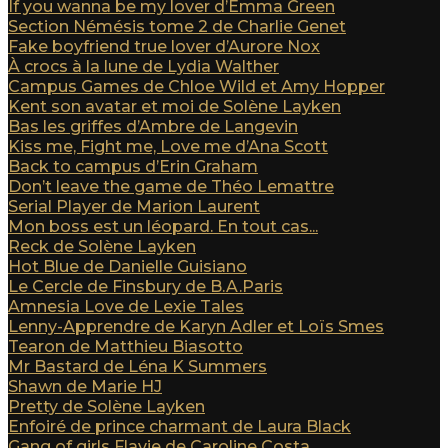
If you wanna be my lover d’Emma Green
Section Némésis tome 2 de Charlie Genet
Fake boyfriend true lover d’Aurore Nox
À crocs à la lune de Lydia Walther
Campus Games de Chloe Wild et Amy Hopper
Kent son avatar et moi de Solène Layken
Bas les griffes d’Ambre de Langevin
Kiss me, Fight me, Love me d’Ana Scott
Back to campus d’Erin Graham
Don’t leave the game de Théo Lemattre
Serial Player de Marion Laurent
Mon boss est un léopard. En tout cas...
Reck de Solène Layken
Hot Blue de Danielle Guisiano
Le Cercle de Finsbury de B.A.Paris
Amnesia Love de Lexie Tales
Lenny-Apprendre de Karyn Adler et Loïs Smes
Tearon de Matthieu Biasotto
Mr Bastard de Léna K Summers
Shawn de Marie HJ
Pretty de Solène Layken
Enfoiré de prince charmant de Laura Black
Gang of girls Flavie de Caroline Costa