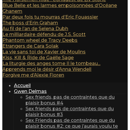
Blue Belle et les larmes empoisonnées d’Océane
Ghanem
Par deux fois tu mourras d’Eric Fouassier
The boss d’Erin Graham
Au fil de l’an de Selena Dubh
Le milliardaire défendu de J.S. Scott
Phantom wheel de Tracy Deebs
Etrangers de Cara Solak
La vie sans toi de Xavier de Moulins
Kiss, Kill & Ride de Gaëlle Sage
La liturgie des anges tome II le tombeau...
Apprends moi le désir d’Anna Wendell
Forgive me d’Alexie Fioren
Accueil
Gwen Delmas
Sex friends, pas de contraintes que du
plaisir bonus #4
Sex friends pas de contraintes que du
plaisir bonus #3
Sex Friends pas de contraintes que du
plaisir bonus #2: ce que j’aurais voulu te