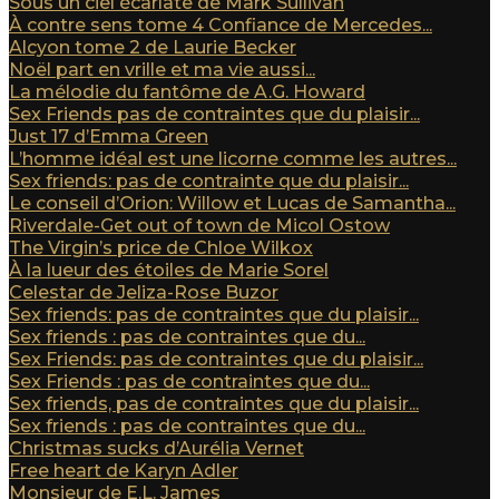
Sous un ciel écarlate de Mark Sullivan
À contre sens tome 4 Confiance de Mercedes...
Alcyon tome 2 de Laurie Becker
Noël part en vrille et ma vie aussi...
La mélodie du fantôme de A.G. Howard
Sex Friends pas de contraintes que du plaisir...
Just 17 d’Emma Green
L’homme idéal est une licorne comme les autres...
Sex friends: pas de contrainte que du plaisir...
Le conseil d’Orion: Willow et Lucas de Samantha...
Riverdale-Get out of town de Micol Ostow
The Virgin’s price de Chloe Wilkox
À la lueur des étoiles de Marie Sorel
Celestar de Jeliza-Rose Buzor
Sex friends: pas de contraintes que du plaisir...
Sex friends : pas de contraintes que du...
Sex Friends: pas de contraintes que du plaisir...
Sex Friends : pas de contraintes que du...
Sex friends, pas de contraintes que du plaisir...
Sex friends : pas de contraintes que du...
Christmas sucks d’Aurélia Vernet
Free heart de Karyn Adler
Monsieur de E.L. James