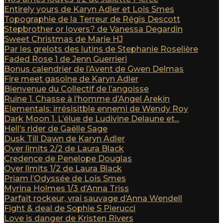
Entirely yours de Karyn Adler et Lois Smes
Topographie de la Terreur de Régis Descott
Stepbrother or lovers? de Vanessa Degardin
Sweet Christmas de Marie HJ
Par les grelots des lutins de Stephanie Roselière
Faded Rose 1 de Jenn Guerrieri
Bonus calendrier de l’Avent de Gwen Delmas
Fire meet gasolne de Karyn Adler
Bienvenue du Collectif de l’angoisse
Ruine 1. Chasse à l’homme d’Angel Arekin
Elementals: irrésisitble ennemi de Wendy Roy
Dark Moon 1. L’élue de Ludivine Delaune et...
Hell’s rider de Gaëlle Sage
Dusk Till Dawn de Karyn Adler
Over limits 2/2 de Laura Black
Credence de Penelope Douglas
Over limits 1/2 de Laura Black
Priam l’Odyssée de Lois Smes
Myrina Holmes 1/3 d’Anna Triss
Parfait rockeur, vrai sauvage d’Anna Wendell
Fight & deal de Sophie S Pierucci
Love is danger de Kristen Rivers