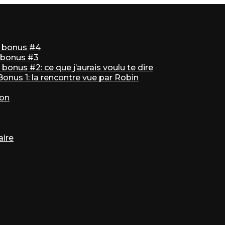
ir bonus #4
r bonus #3
bonus #2: ce que j’aurais voulu te dire
 Bonus 1: la rencontre vue par Robin
ton
aire