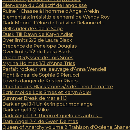
Bienvenue du Collectif de l’angoisse
Ruine 1. Chasse à l’homme d’Angel Arekin
Elementals: irrésisitble ennemi de Wendy Roy
Dark Moon 1. L’élue de Ludivine Delaune et...
Hell’s rider de Gaëlle Sage
Dusk Till Dawn de Karyn Adler
Over limits 2/2 de Laura Black
Credence de Penelope Douglas
Over limits 1/2 de Laura Black
Priam l’Odyssée de Lois Smes
Myrina Holmes 1/3 d’Anna Triss
Parfait rockeur, vrai sauvage d’Anna Wendell
Fight & deal de Sophie S Pierucci
Love is danger de Kristen Rivers
L’héritier des Blackstone 3/3 de Theo Lemattre
Ecris moi de Lois Smes et Karyn Adler
Summer Break de Marie HJ
Dark angel J-1 Un écrin pour mon ange
Dark angel J-2 Mike
Dark Angel J-3 Theon et quelques autres …
Dark Angel J-4 de Gwen Delmas
Queen of Anarchy volume 2 Trahison d’Océane Ghan