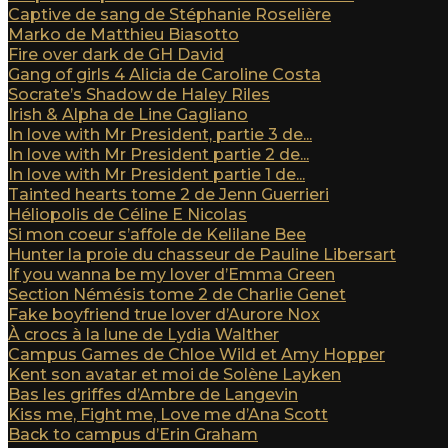
Captive de sang de Stéphanie Roselière
Marko de Matthieu Biasotto
Fire over dark de GH David
Gang of girls 4 Alicia de Caroline Costa
Socrate’s Shadow de Haley Riles
Irish & Alpha de Line Gagliano
In love with Mr President, partie 3 de...
In love with Mr President partie 2 de...
In love with Mr President partie 1 de...
Tainted hearts tome 2 de Jenn Guerrieri
Héliopolis de Céline E Nicolas
Si mon coeur s’affole de Kelilane Bee
Hunter la proie du chasseur de Pauline Libersart
If you wanna be my lover d’Emma Green
Section Némésis tome 2 de Charlie Genet
Fake boyfriend true lover d’Aurore Nox
À crocs à la lune de Lydia Walther
Campus Games de Chloe Wild et Amy Hopper
Kent son avatar et moi de Solène Layken
Bas les griffes d’Ambre de Langevin
Kiss me, Fight me, Love me d’Ana Scott
Back to campus d’Erin Graham