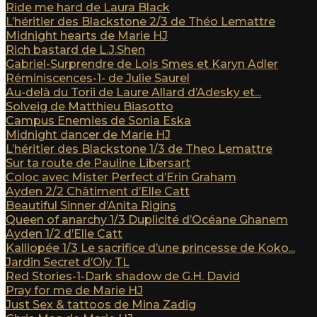
Ride me hard de Laura Black
L’héritier des Blackstone 2/3 de Théo Lemattre
Midnight hearts de Marie HJ
Rich bastard de L.J.Shen
Gabriel-Surprendre de Lois Smes et Karyn Adler
Réminiscences-1- de Julie Saurel
Au-delà du Torii de Laure Allard d’Adesky et...
Solveig de Matthieu Biasotto
Campus Enemies de Sonia Eska
Midnight dancer de Marie HJ
L’héritier des Blackstone 1/3 de Theo Lemattre
Sur ta route de Pauline Libersart
Coloc avec Mister Perfect d’Erin Graham
Ayden 2/2 Châtiment d’Elle Catt
Beautiful Sinner d’Anita Rigins
Queen of anarchy 1/3 Duplicité d’Océane Ghanem
Ayden 1/2 d’Elle Catt
Kalliopée 1/3 Le sacrifice d’une princesse de Koko...
Jardin Secret d’Oly TL
Red Stories-1-Dark shadow de G.H. David
Pray for me de Marie HJ
Just Sex & tattoos de Mina Zadig