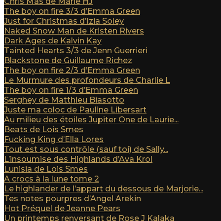
Chris Mas de Marie HJ
The boy on fire 3/3 d’Emma Green
Just for Christmas d’Izia Soley
Naked Snow Man de Kristen Rivers
Dark Ages de Kalvin Kay
Tainted Hearts 3/3 de Jenn Guerrieri
Blackstone de Guillaume Richez
The boy on fire 2/3 d’Emma Green
Le Murmure des profondeurs de Charlie L
The boy on fire 1/3 d’Emma Green
Serghey de Matthieu Biasotto
Juste ma coloc de Pauline Libersart
Au milieu des étoiles Jupiter One de Laurie...
Beats de Lois Smes
Fucking King d’Ella Lores
Tout est sous contrôle (sauf toi) de Sally...
L’insoumise des Highlands d’Ava Krol
Lunisia de Lois Smes
A crocs à la lune tome 2
Le highlander de l’appart du dessous de Marjorie...
Tes notes pourpres d’Angel Arekin
Hot Préquel de Jeanne Pears
Un printemps renversant de Rose J Kalaka