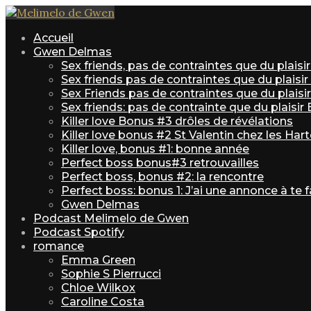
Accueil
Gwen Delmas
Sex friends, pas de contraintes que du plais
Sex friends pas de contraintes que du plaisi
Sex Friends pas de contraintes que du plaisir 
Sex friends: pas de contrainte que du plaisir
Killer love Bonus #3 drôles de révélations
Killer love bonus #2 St Valentin chez les Har
Killer love, bonus #1: bonne année
Perfect boss bonus#3 retrouvailles
Perfect boss, bonus #2: la rencontre
Perfect boss: bonus 1: J’ai une annonce à te f
Gwen Delmas
Podcast Melimelo de Gwen
Podcast Spotify
romance
Emma Green
Sophie S Pierrucci
Chloe Wilkox
Caroline Costa