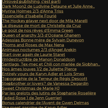
Unloved publishing, c’est parti
Dark Moon2 de Ludivine Delaune et Julie Anne...
Myrina Holmes 2/3 d’Anna Triss
Essencielle d’Isabelle Fourié
The Hockey player next door de Mila Marelli
La diseuse de mort de Christelle da Cruz
Le goût de nos rêves d’Emma Green
Queen of anarchy 3/3 d’Océane Ghanem
Adessias Bonne mère de Sylvain Dunevon
Thorns and Roses de Max Nena
Animaux nocturnes 2/3 d’Angel Arekin
Start over again de Laurie Staret
(In)destructible de Manon Donaldson
Santiags, Tex-mec et Chili con mariée de Siobhan...
Nos âmes louves 1/2 de Juliette Pierce
Entirely yours de Karyn Adler et Lois Smes
Topographie de la Terreur de Régis Descott
Stepbrother or lovers? de Vanessa Degardin
Sweet Christmas de Marie HJ
Par les grelots des lutins de Stephanie Roselière
Faded Rose 1 de Jenn Guerrieri
Bonus calendrier de l’Avent de Gwen Delmas
Fire meet gasolne de Karyn Adler