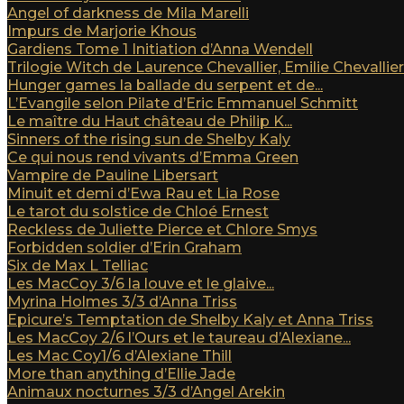
Angel of darkness de Mila Marelli
Impurs de Marjorie Khous
Gardiens Tome 1 Initiation d’Anna Wendell
Trilogie Witch de Laurence Chevallier, Emilie Chevallier e
Hunger games la ballade du serpent et de...
L’Evangile selon Pilate d’Eric Emmanuel Schmitt
Le maître du Haut château de Philip K...
Sinners of the rising sun de Shelby Kaly
Ce qui nous rend vivants d’Emma Green
Vampire de Pauline Libersart
Minuit et demi d’Ewa Rau et Lia Rose
Le tarot du solstice de Chloé Ernest
Reckless de Juliette Pierce et Chlore Smys
Forbidden soldier d’Erin Graham
Six de Max L Telliac
Les MacCoy 3/6 la louve et le glaive...
Myrina Holmes 3/3 d’Anna Triss
Epicure’s Temptation de Shelby Kaly et Anna Triss
Les MacCoy 2/6 l’Ours et le taureau d’Alexiane...
Les Mac Coy1/6 d’Alexiane Thill
More than anything d’Ellie Jade
Animaux nocturnes 3/3 d’Angel Arekin