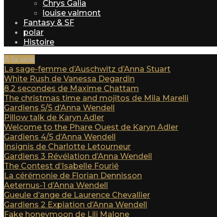
Chrys Galia
louise valmont
Fantasy & SF
polar
Histoire
A la une
La sage-femme d’Auschwitz d’Anna Stuart
White Rush de Vanessa Degardin
8.2 secondes de Maxime Chattam
The christmas time and mojitos de Mila Marelli
Gardiens 5/5 d’Anna Wendell
Pillow talk de Karyn Adler
Welcome to the Phare Ouest de Karyn Adler
Gardiens 4/5 d’Anna Wendell
Insignis de Charlotte Letourneur
Gardiens 3 Révélation d’Anna Wendell
The Contest d’Isabelle Fourié
La cérémonie de Florian Dennisson
Aeternus-1 d’Anna Wendell
Gueule d’ange de Laurence Chevallier
Gardiens 2 Expiation d’Anna Wendell
Fake honeymoon de Lili Malone