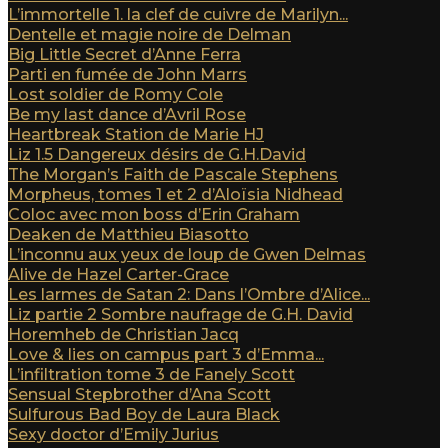
L’immortelle 1. la clef de cuivre de Marilyn...
Dentelle et magie noire de Delman
Big Little Secret d’Anne Ferra
Parti en fumée de John Marrs
Lost soldier de Romy Cole
Be my last dance d’Avril Rose
Heartbreak Station de Marie HJ
Liz 1.5 Dangereux désirs de G.H.David
The Morgan’s Faith de Pascale Stephens
Morpheus, tomes 1 et 2 d’Aloïsia Nidhead
Coloc avec mon boss d’Erin Graham
Deaken de Matthieu Biasotto
L’inconnu aux yeux de loup de Gwen Delmas
Alive de Hazel Carter-Grace
Les larmes de Satan 2: Dans l’Ombre d’Alice...
Liz partie 2 Sombre naufrage de G.H. David
Horemheb de Christian Jacq
Love & lies on campus part 3 d’Emma...
L’infiltration tome 3 de Fanely Scott
Sensual Stepbrother d’Ana Scott
Sulfurous Bad Boy de Laura Black
Sexy doctor d’Emily Jurius