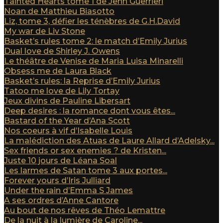
Tainted Hearts tome 1 de Jenn Guerrieri
Noan de Matthieu Biasotto
Liz, tome 3, défier les ténèbres de G.H.David
My war de Liv Stone
Basket’s rules tome 2: le match d’Emily Jurius
Dual love de Shirley J. Owens
Le théâtre de Venise de Maria Luisa Minarelli
Obsess me de Laura Black
Basket’s rules: la Reprise d’Emily Jurius
Tatoo me love de Lily Tortay
Jeux divins de Pauline Libersart
Deep desires : la romance dont vous êtes...
Bastard of the Year d’Ana Scott
Nos coeurs à vif d’Isabelle Louis
La malédiction des Atuas de Laure Allard d’Adelsky...
Sex friends or sex enemies ? de Kristen...
Juste 10 jours de Léana Soal
Les larmes de Satan tome 3 aux portes...
Forever yours d’Iris Julliard
Under the rain d’Emma S James
A ses ordres d’Anne Cantore
Au bout de nos rêves de Théo Lemattre
De la nuit à la lumière de Caroline...