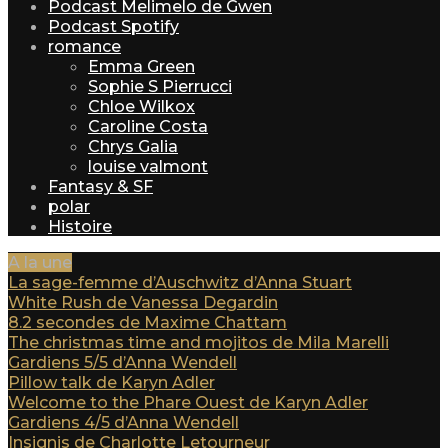
Podcast Melimelo de Gwen
Podcast Spotify
romance
Emma Green
Sophie S Pierrucci
Chloe Wilkox
Caroline Costa
Chrys Galia
louise valmont
Fantasy & SF
polar
Histoire
A la une
La sage-femme d’Auschwitz d’Anna Stuart
White Rush de Vanessa Degardin
8.2 secondes de Maxime Chattam
The christmas time and mojitos de Mila Marelli
Gardiens 5/5 d’Anna Wendell
Pillow talk de Karyn Adler
Welcome to the Phare Ouest de Karyn Adler
Gardiens 4/5 d’Anna Wendell
Insignis de Charlotte Letourneur