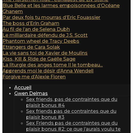
Blue Belle et les larmes empoisonnées d’Océane
Ghanem
Par deux fois tu mourras d’Eric Fouassier
The boss d’Erin Graham
Au fil de l’an de Selena Dubh
Le milliardaire défendu de J.S. Scott
Phantom wheel de Tracy Deebs
Etrangers de Cara Solak
La vie sans toi de Xavier de Moulins
Kiss, Kill & Ride de Gaëlle Sage
La liturgie des anges tome II le tombeau...
Apprends moi le désir d’Anna Wendell
Forgive me d’Alexie Fioren
Accueil
Gwen Delmas
Sex friends, pas de contraintes que du
plaisir bonus #4
Sex friends pas de contraintes que du
plaisir bonus #3
Sex Friends pas de contraintes que du
plaisir bonus #2: ce que j’aurais voulu te