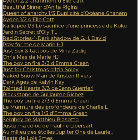
Ayden 2/2 Châtiment d’Elle Catt
Beautiful Sinner d’Anita Rigins
Queen of anarchy 1/3 Duplicité d’Océane Ghanem
Ayden 1/2 d’Elle Catt
Kalliopée 1/3 Le sacrifice d’une princesse de Koko...
Jardin Secret d’Oly TL
Red Stories-1-Dark shadow de G.H. David
Pray for me de Marie HJ
Just Sex & tattoos de Mina Zadig
Chris Mas de Marie HJ
The boy on fire 3/3 d’Emma Green
Just for Christmas d’Izia Soley
Naked Snow Man de Kristen Rivers
Dark Ages de Kalvin Kay
Tainted Hearts 3/3 de Jenn Guerrieri
Blackstone de Guillaume Richez
The boy on fire 2/3 d’Emma Green
Le Murmure des profondeurs de Charlie L
The boy on fire 1/3 d’Emma Green
Serghey de Matthieu Biasotto
Juste ma coloc de Pauline Libersart
Au milieu des étoiles Jupiter One de Laurie...
Beats de Lois Smes