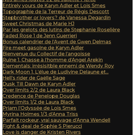
Entirely yours de Karyn Adler et Lois Smes
Topographie de la Terreur de Régis Descott
Stepbrother or lovers? de Vanessa Degardin
Sweet Christmas de Marie HJ
Par les grelots des lutins de Stephanie Roselière
Faded Rose 1 de Jenn Guerrieri
Bonus calendrier de l’Avent de Gwen Delmas
Fire meet gasolne de Karyn Adler
Bienvenue du Collectif de l’angoisse
Ruine 1. Chasse à l’homme d’Angel Arekin
Elementals: irrésisitble ennemi de Wendy Roy
Dark Moon 1. L’élue de Ludivine Delaune et...
Hell’s rider de Gaëlle Sage
Dusk Till Dawn de Karyn Adler
Over limits 2/2 de Laura Black
Credence de Penelope Douglas
Over limits 1/2 de Laura Black
Priam l’Odyssée de Lois Smes
Myrina Holmes 1/3 d’Anna Triss
Parfait rockeur, vrai sauvage d’Anna Wendell
Fight & deal de Sophie S Pierucci
Love is danger de Kristen Rivers