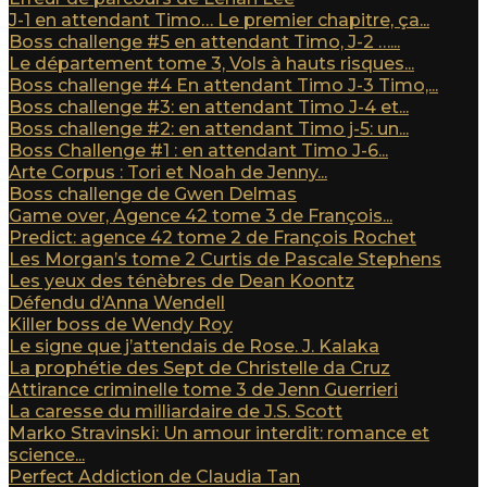
J-1 en attendant Timo… Le premier chapitre, ça...
Boss challenge #5 en attendant Timo, J-2 …...
Le département tome 3, Vols à hauts risques...
Boss challenge #4 En attendant Timo J-3 Timo,...
Boss challenge #3: en attendant Timo J-4 et...
Boss challenge #2: en attendant Timo j-5: un...
Boss Challenge #1 : en attendant Timo J-6...
Arte Corpus : Tori et Noah de Jenny...
Boss challenge de Gwen Delmas
Game over, Agence 42 tome 3 de François...
Predict: agence 42 tome 2 de François Rochet
Les Morgan’s tome 2 Curtis de Pascale Stephens
Les yeux des ténèbres de Dean Koontz
Défendu d’Anna Wendell
Killer boss de Wendy Roy
Le signe que j’attendais de Rose. J. Kalaka
La prophétie des Sept de Christelle da Cruz
Attirance criminelle tome 3 de Jenn Guerrieri
La caresse du milliardaire de J.S. Scott
Marko Stravinski: Un amour interdit: romance et
science...
Perfect Addiction de Claudia Tan