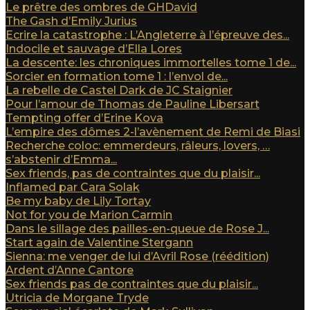
Le prêtre des ombres de GHDavid
The Gash d’Emily Jurius
Ecrire la catastrophe : L’Angleterre à l’épreuve des...
Indocile et sauvage d’Ella Lores
La descente: les chroniques immortelles tome 1 de...
Sorcier en formation tome 1 : l’envol de...
La rebelle de Castel Dark de JC Staignier
Pour l’amour de Thomas de Pauline Libersart
Tempting offer d’Erine Kova
L’empire des dômes 2-l’avènement de Remi de Biasi
Recherche coloc: emmerdeurs, râleurs, lovers, …
s’abstenir d’Emma...
Sex friends, pas de contraintes que du plaisir...
Inflamed par Cara Solak
Be my baby de Lily Tortay
Not for you de Marion Carmin
Dans le sillage des pailles-en-queue de Rose J...
Start again de Valentine Stergann
Sienna: me venger de lui d’Avril Rose (réédition)
Ardent d’Anne Cantore
Sex friends pas de contraintes que du plaisir...
Utricia de Morgane Tryde