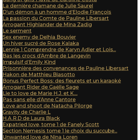
La dernière chamane de Julie Saurel
D’un démon à un homme d’Elodie François
La passion du Comte de Pauline Libersart
Arrogant Highlander de Mina Zadig
Le serment
Sex enemy de Delhia Bouvier
Un hiver sucré de Rose Kalaka
Lennie 1 Comprendre de Karyn Adler et Lois...
Bas les crocs d’Ambre de Langevin
Impulsif d’Emily Kind
Prisonnière des convenances de Pauline Libersart
Hakon de Matthieu Biasotto
Bonus Perfect Boss: des fleurets et un karaoké
Arrogant Rider de Gaëlle Sage
Lie to love de Marie H.J. et K....
Pas sans elle d’Anne Cantore
Love and shoot de Natacha Pilorge
Gravity de Charlie L
H.A.R.D de Laura Black
Expatried love, tome 1 de Fanely Scott
Section Nemesis tome 1 le choix du succube...
Unwanted love de Nina Loren