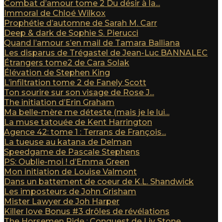
Combat d’amour tome 2 Du désir à la...
Immoral de Chloé Wilkox
Prophétie d’automne de Sarah M. Carr
Deep & dark de Sophie S. Pierucci
Quand l’amour s’en mail de Tamara Balliana
Les disparus de Trégastel de Jean-Luc BANNALEC
Étrangers tome2 de Cara Solak
Élévation de Stephen King
L’infiltration tome 2 de Fanely Scott
Ton sourire sur son visage de Rose J...
The initiation d’Erin Graham
Ma belle-mère me déteste (mais je le lui...
La muse tatouée de Kent Harrington
Agence 42: tome 1 : Terrans de François...
La tueuse au katana de Delman
Speedgame de Pascale Stephens
PS: Oublie-moi ! d’Emma Green
Mon initiation de Louise Valmont
Dans un battement de coeur de K.L. Shandwick
Les imposteurs de John Grisham
Mister Lawyer de Joh Harper
Killer love Bonus #3 drôles de révélations
The Horsemen Ride : Conquest de Liv Stone