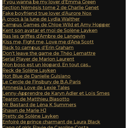
If you wanna be my lover d’Emma Green
Section Némésis tome 2 de Charlie Genet
Fake boyfriend true lover d’Aurore Nox
À crocs à la lune de Lydia Walther
Campus Games de Chloe Wild et Amy Hopper
Kent son avatar et moi de Solène Layken
Bas les griffes d’Ambre de Langevin
Kiss me, Fight me, Love me d’Ana Scott
Back to campus d’Erin Graham
Don’t leave the game de Théo Lemattre
Serial Player de Marion Laurent
Mon boss est un léopard. En tout cas...
Reck de Solène Layken
Hot Blue de Danielle Guisiano
Le Cercle de Finsbury de B.A.Paris
Amnesia Love de Lexie Tales
Lenny-Apprendre de Karyn Adler et Loïs Smes
Tearon de Matthieu Biasotto
Mr Bastard de Léna K Summers
Shawn de Marie HJ
Pretty de Solène Layken
Enfoiré de prince charmant de Laura Black
Gang of girls Flavie de Caroline Costa