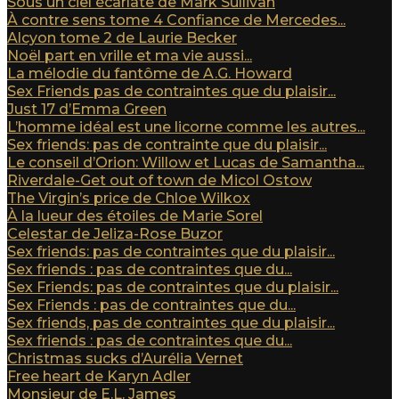
Sous un ciel écarlate de Mark Sullivan
À contre sens tome 4 Confiance de Mercedes...
Alcyon tome 2 de Laurie Becker
Noël part en vrille et ma vie aussi...
La mélodie du fantôme de A.G. Howard
Sex Friends pas de contraintes que du plaisir...
Just 17 d’Emma Green
L’homme idéal est une licorne comme les autres...
Sex friends: pas de contrainte que du plaisir...
Le conseil d’Orion: Willow et Lucas de Samantha...
Riverdale-Get out of town de Micol Ostow
The Virgin’s price de Chloe Wilkox
À la lueur des étoiles de Marie Sorel
Celestar de Jeliza-Rose Buzor
Sex friends: pas de contraintes que du plaisir...
Sex friends : pas de contraintes que du...
Sex Friends: pas de contraintes que du plaisir...
Sex Friends : pas de contraintes que du...
Sex friends, pas de contraintes que du plaisir...
Sex friends : pas de contraintes que du...
Christmas sucks d’Aurélia Vernet
Free heart de Karyn Adler
Monsieur de E.L. James