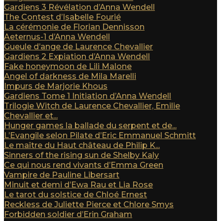
Gardiens 3 Révélation d’Anna Wendell
The Contest d’Isabelle Fourié
La cérémonie de Florian Dennisson
Aeternus-1 d’Anna Wendell
Gueule d’ange de Laurence Chevallier
Gardiens 2 Expiation d’Anna Wendell
Fake honeymoon de Lili Malone
Angel of darkness de Mila Marelli
Impurs de Marjorie Khous
Gardiens Tome 1 Initiation d’Anna Wendell
Trilogie Witch de Laurence Chevallier, Emilie
Chevallier et...
Hunger games la ballade du serpent et de...
L’Evangile selon Pilate d’Eric Emmanuel Schmitt
Le maître du Haut château de Philip K...
Sinners of the rising sun de Shelby Kaly
Ce qui nous rend vivants d’Emma Green
Vampire de Pauline Libersart
Minuit et demi d’Ewa Rau et Lia Rose
Le tarot du solstice de Chloé Ernest
Reckless de Juliette Pierce et Chlore Smys
Forbidden soldier d’Erin Graham