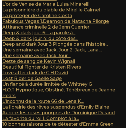
L’or de Venise de Maria Luisa Minarelli
La prisonnière du diable de Mireille Calmel
La protéger de Caroline Costa
Fabulous Vegas 1.Deamon de Natacha Pilorge
Attirance criminelle 2 de Jenn Guerrieri
Deep & dark jour 6: La parole à...
Deep & dark, jour 4: du côté des...
Deep and dark Jour 3 Plongée dans l’histoire...
Une semaine avec Jack, Jour 2: Jack, Lana,...
Une semaine avec Jack Jour 1
Dette de sang de Kevin Wignall
Beautiful Fighter de Kristen Rivers
Love after dark de G.H.David
Lost Rider de Gaëlle Sage
Un fiancé à durée limitée de Whitney G
H.O.T Hypnotique, Obstiné, Ténébreux de Jeanne
Pears
L’inconnu de la route 66 de Lena K...
La librairie des rêves suspendus d’Emily Blaine
Aurore: les roses pourpres de Dominique Durand
La favorite du roi 1. Complot à la...
10 bonnes raisons de te détester d’Emma Green