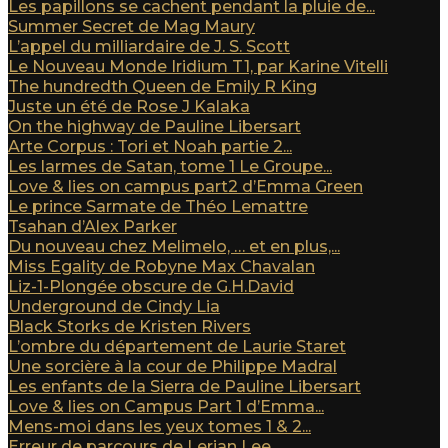
Les papillons se cachent pendant la pluie de...
Summer Secret de Mag Maury
L’appel du milliardaire de J. S. Scott
Le Nouveau Monde Iridium T1, par Karine Vitelli
The hundredth Queen de Emily R King
Juste un été de Rose J Kalaka
On the highway de Pauline Libersart
Arte Corpus : Tori et Noah partie 2...
Les larmes de Satan, tome 1 Le Groupe...
Love & lies on campus part2 d’Emma Green
Le prince Sarmate de Théo Lemattre
Tsahan d’Alex Parker
Du nouveau chez Melimelo, … et en plus,...
Miss Egality de Robyne Max Chavalan
Liz-1-Plongée obscure de G.H.David
Underground de Cindy Lia
Black Storks de Kristen Rivers
L’ombre du département de Laurie Staret
Une sorcière à la cour de Philippe Madral
Les enfants de la Sierra de Pauline Libersart
Love & lies on Campus Part 1 d’Emma...
Mens-moi dans les yeux tomes 1 & 2...
Erreur de parcours de Lerian Lee