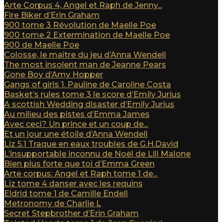
Arte Corpus 4, Angel et Raph de Jenny...
Fire Biker d’Erin Graham
900 tome 3 Révolution de Maelle Poe
900 tome 2 Extermination de Maelle Poe
900 de Maelle Poe
Colosse, le maître du jeu d’Anna Wendell
The most insolent man de Jeanne Pears
Gone Boy d’Amy Hopper
Gangs of girls 1. Pauline de Caroline Costa
Basket’s rules tome 3 le score d’Emily Jurius
A scottish Wedding disaster d’Emily Jurius
Au milieu des pistes d’Emma James
Avec ceci? Un prince et un coup de...
Et un jour une étoile d’Anna Wendell
Liz 5.1 Traque en eaux troubles de G.H.David
L’insupportable inconnu de Noël de Lili Malone
Bien plus forte que toi d’Emma Green
Arte corpus: Angel et Raph tome 1 de...
Liz tome 4 danser avec les requins
Eldrid tome 1 de Camille Endell
Metronomy de Charlie L
Secret Stepbrother d’Erin Graham