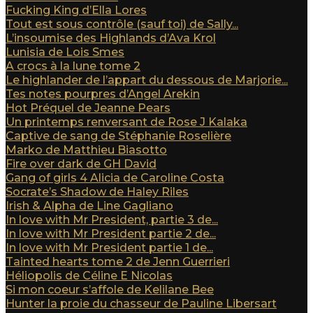
Fucking King d’Ella Lores
Tout est sous contrôle (sauf toi) de Sally...
L’insoumise des Highlands d’Ava Krol
Lunisia de Lois Smes
A crocs à la lune tome 2
Le highlander de l’appart du dessous de Marjorie...
Tes notes pourpres d’Angel Arekin
Hot Préquel de Jeanne Pears
Un printemps renversant de Rose J Kalaka
Captive de sang de Stéphanie Roselière
Marko de Matthieu Biasotto
Fire over dark de GH David
Gang of girls 4 Alicia de Caroline Costa
Socrate’s Shadow de Haley Riles
Irish & Alpha de Line Gagliano
In love with Mr President, partie 3 de...
In love with Mr President partie 2 de...
In love with Mr President partie 1 de...
Tainted hearts tome 2 de Jenn Guerrieri
Héliopolis de Céline E Nicolas
Si mon coeur s’affole de Kelilane Bee
Hunter la proie du chasseur de Pauline Libersart