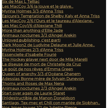
Six de Max L Telliac
Les MacCoy 3/6 la louve et le glaive...
Myrina Holmes 3/3 d’Anna Triss
Epicure’s Temptation de Shelby Kaly et Anna Triss
Les MacCoy 2/6 l’Ours et le taureau d’Alexiane...
Les Mac Coy1/6 d’Alexiane Thill
More than anything d’Ellie Jade
Animaux nocturnes 3/3 d’Angel Arekin
Unloved publishing, c’est parti
Dark Moon2 de Ludivine Delaune et Julie Anne...
Myrina Holmes 2/3 d’Anna Triss
Essencielle d’Isabelle Fourié
The Hockey player next door de Mila Marelli
La diseuse de mort de Christelle da Cruz
Le goût de nos rêves d’Emma Green
Queen of anarchy 3/3 d’Océane Ghanem
Adessias Bonne mère de Sylvain Dunevon
Thorns and Roses de Max Nena
Animaux nocturnes 2/3 d’Angel Arekin
Start over again de Laurie Staret
(In)destructible de Manon Donaldson
Santiags, Tex-mec et Chili con mariée de Siobhan...
Nos âmes louves 1/2 de Juliette Pierce