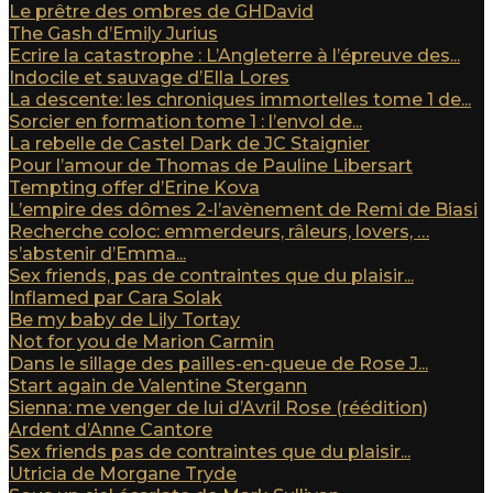
Le prêtre des ombres de GHDavid
The Gash d’Emily Jurius
Ecrire la catastrophe : L’Angleterre à l’épreuve des...
Indocile et sauvage d’Ella Lores
La descente: les chroniques immortelles tome 1 de...
Sorcier en formation tome 1 : l’envol de...
La rebelle de Castel Dark de JC Staignier
Pour l’amour de Thomas de Pauline Libersart
Tempting offer d’Erine Kova
L’empire des dômes 2-l’avènement de Remi de Biasi
Recherche coloc: emmerdeurs, râleurs, lovers, …
s’abstenir d’Emma...
Sex friends, pas de contraintes que du plaisir...
Inflamed par Cara Solak
Be my baby de Lily Tortay
Not for you de Marion Carmin
Dans le sillage des pailles-en-queue de Rose J...
Start again de Valentine Stergann
Sienna: me venger de lui d’Avril Rose (réédition)
Ardent d’Anne Cantore
Sex friends pas de contraintes que du plaisir...
Utricia de Morgane Tryde