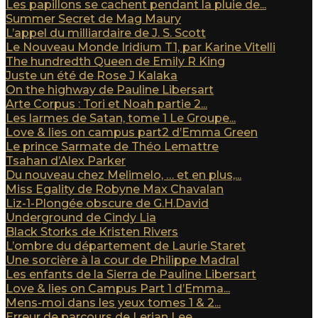
Les papillons se cachent pendant la pluie de...
Summer Secret de Mag Maury
L’appel du milliardaire de J. S. Scott
Le Nouveau Monde Iridium T1, par Karine Vitelli
The hundredth Queen de Emily R King
Juste un été de Rose J Kalaka
On the highway de Pauline Libersart
Arte Corpus : Tori et Noah partie 2...
Les larmes de Satan, tome 1 Le Groupe...
Love & lies on campus part2 d’Emma Green
Le prince Sarmate de Théo Lemattre
Tsahan d’Alex Parker
Du nouveau chez Melimelo, … et en plus,...
Miss Egality de Robyne Max Chavalan
Liz-1-Plongée obscure de G.H.David
Underground de Cindy Lia
Black Storks de Kristen Rivers
L’ombre du département de Laurie Staret
Une sorcière à la cour de Philippe Madral
Les enfants de la Sierra de Pauline Libersart
Love & lies on Campus Part 1 d’Emma...
Mens-moi dans les yeux tomes 1 & 2...
Erreur de parcours de Lerian Lee