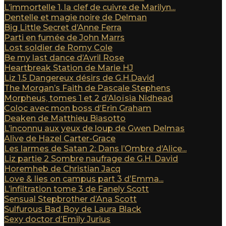
L’immortelle 1. la clef de cuivre de Marilyn...
Dentelle et magie noire de Delman
Big Little Secret d’Anne Ferra
Parti en fumée de John Marrs
Lost soldier de Romy Cole
Be my last dance d’Avril Rose
Heartbreak Station de Marie HJ
Liz 1.5 Dangereux désirs de G.H.David
The Morgan’s Faith de Pascale Stephens
Morpheus, tomes 1 et 2 d’Aloïsia Nidhead
Coloc avec mon boss d’Erin Graham
Deaken de Matthieu Biasotto
L’inconnu aux yeux de loup de Gwen Delmas
Alive de Hazel Carter-Grace
Les larmes de Satan 2: Dans l’Ombre d’Alice...
Liz partie 2 Sombre naufrage de G.H. David
Horemheb de Christian Jacq
Love & lies on campus part 3 d’Emma...
L’infiltration tome 3 de Fanely Scott
Sensual Stepbrother d’Ana Scott
Sulfurous Bad Boy de Laura Black
Sexy doctor d’Emily Jurius