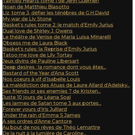
Tainted Hearts tome 1 de Jenn Guerrieri
Noan de Matthieu Biasotto
Liz, tome 3, défier les ténèbres de G.H.David
My war de Liv Stone
Basket’s rules tome 2: le match d’Emily Jurius
Dual love de Shirley J. Owens
Le théâtre de Venise de Maria Luisa Minarelli
Obsess me de Laura Black
Basket’s rules: la Reprise d’Emily Jurius
Tatoo me love de Lily Tortay
Jeux divins de Pauline Libersart
Deep desires : la romance dont vous êtes...
Bastard of the Year d’Ana Scott
Nos coeurs à vif d’Isabelle Louis
La malédiction des Atuas de Laure Allard d’Adelsky...
Sex friends or sex enemies ? de Kristen...
Juste 10 jours de Léana Soal
Les larmes de Satan tome 3 aux portes...
Forever yours d’Iris Julliard
Under the rain d’Emma S James
A ses ordres d’Anne Cantore
Au bout de nos rêves de Théo Lemattre
De la nuit à la lumière de Caroline...