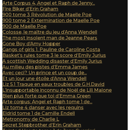
Arte Corpus 4, Angel et Raph de Jenny...
Fire Biker d’Erin Graham
900 tome 3 Révolution de Maelle Poe
900 tome 2 Extermination de Maelle Poe
900 de Maelle Poe
Colosse, le maître du jeu d’Anna Wendell
The most insolent man de Jeanne Pears
Gone Boy d’Amy Hopper
Gangs of girls 1. Pauline de Caroline Costa
Basket’s rules tome 3 le score d’Emily Jurius
A scottish Wedding disaster d’Emily Jurius
Au milieu des pistes d’Emma James
Avec ceci? Un prince et un coup de...
Et un jour une étoile d’Anna Wendell
Liz 5.1 Traque en eaux troubles de G.H.David
L’insupportable inconnu de Noël de Lili Malone
Bien plus forte que toi d’Emma Green
Arte corpus: Angel et Raph tome 1 de...
Liz tome 4 danser avec les requins
Eldrid tome 1 de Camille Endell
Metronomy de Charlie L
Secret Stepbrother d’Erin Graham