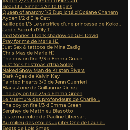
Ayden 2/2 Châtiment d’Elle Catt
Beautiful Sinner d’Anita Rigins
Queen of anarchy 1/3 Duplicité d’Océane Ghanem
Ayden 1/2 d’Elle Catt
Kalliopée 1/3 Le sacrifice d’une princesse de Koko...
Jardin Secret d’Oly TL
Red Stories-1-Dark shadow de G.H. David
Pray for me de Marie HJ
Just Sex & tattoos de Mina Zadig
Chris Mas de Marie HJ
The boy on fire 3/3 d’Emma Green
Just for Christmas d’Izia Soley
Naked Snow Man de Kristen Rivers
Dark Ages de Kalvin Kay
Tainted Hearts 3/3 de Jenn Guerrieri
Blackstone de Guillaume Richez
The boy on fire 2/3 d’Emma Green
Le Murmure des profondeurs de Charlie L
The boy on fire 1/3 d’Emma Green
Serghey de Matthieu Biasotto
Juste ma coloc de Pauline Libersart
Au milieu des étoiles Jupiter One de Laurie...
Beats de Lois Smes