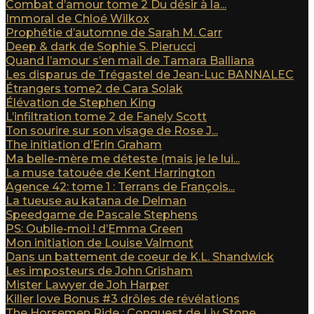
Combat d’amour tome 2 Du désir à la...
Immoral de Chloé Wilkox
Prophétie d’automne de Sarah M. Carr
Deep & dark de Sophie S. Pierucci
Quand l’amour s’en mail de Tamara Balliana
Les disparus de Trégastel de Jean-Luc BANNALEC
Étrangers tome2 de Cara Solak
Élévation de Stephen King
L’infiltration tome 2 de Fanely Scott
Ton sourire sur son visage de Rose J...
The initiation d’Erin Graham
Ma belle-mère me déteste (mais je le lui...
La muse tatouée de Kent Harrington
Agence 42: tome 1 : Terrans de François...
La tueuse au katana de Delman
Speedgame de Pascale Stephens
PS: Oublie-moi ! d’Emma Green
Mon initiation de Louise Valmont
Dans un battement de coeur de K.L. Shandwick
Les imposteurs de John Grisham
Mister Lawyer de Joh Harper
Killer love Bonus #3 drôles de révélations
The Horsemen Ride : Conquest de Liv Stone