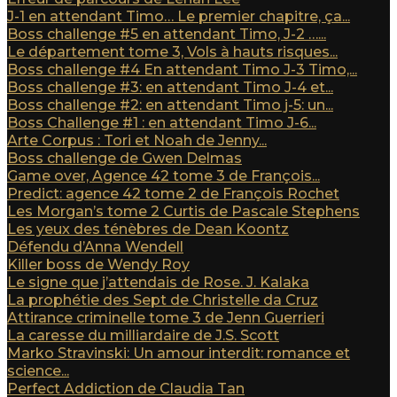
J-1 en attendant Timo… Le premier chapitre, ça...
Boss challenge #5 en attendant Timo, J-2 …...
Le département tome 3, Vols à hauts risques...
Boss challenge #4 En attendant Timo J-3 Timo,...
Boss challenge #3: en attendant Timo J-4 et...
Boss challenge #2: en attendant Timo j-5: un...
Boss Challenge #1 : en attendant Timo J-6...
Arte Corpus : Tori et Noah de Jenny...
Boss challenge de Gwen Delmas
Game over, Agence 42 tome 3 de François...
Predict: agence 42 tome 2 de François Rochet
Les Morgan’s tome 2 Curtis de Pascale Stephens
Les yeux des ténèbres de Dean Koontz
Défendu d’Anna Wendell
Killer boss de Wendy Roy
Le signe que j’attendais de Rose. J. Kalaka
La prophétie des Sept de Christelle da Cruz
Attirance criminelle tome 3 de Jenn Guerrieri
La caresse du milliardaire de J.S. Scott
Marko Stravinski: Un amour interdit: romance et
science...
Perfect Addiction de Claudia Tan