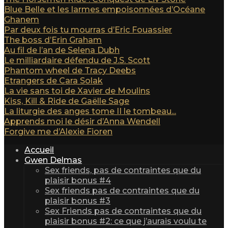
Blue Belle et les larmes empoisonnées d’Océane
Ghanem
Par deux fois tu mourras d’Eric Fouassier
The boss d’Erin Graham
Au fil de l’an de Selena Dubh
Le milliardaire défendu de J.S. Scott
Phantom wheel de Tracy Deebs
Etrangers de Cara Solak
La vie sans toi de Xavier de Moulins
Kiss, Kill & Ride de Gaëlle Sage
La liturgie des anges tome II le tombeau...
Apprends moi le désir d’Anna Wendell
Forgive me d’Alexie Fioren
Accueil
Gwen Delmas
Sex friends, pas de contraintes que du
plaisir bonus #4
Sex friends pas de contraintes que du
plaisir bonus #3
Sex Friends pas de contraintes que du
plaisir bonus #2: ce que j’aurais voulu te