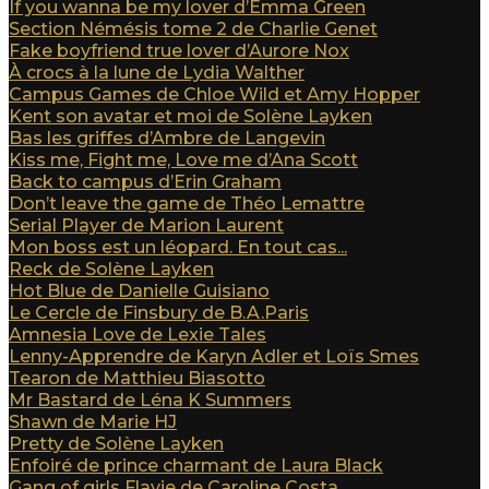
If you wanna be my lover d’Emma Green
Section Némésis tome 2 de Charlie Genet
Fake boyfriend true lover d’Aurore Nox
À crocs à la lune de Lydia Walther
Campus Games de Chloe Wild et Amy Hopper
Kent son avatar et moi de Solène Layken
Bas les griffes d’Ambre de Langevin
Kiss me, Fight me, Love me d’Ana Scott
Back to campus d’Erin Graham
Don’t leave the game de Théo Lemattre
Serial Player de Marion Laurent
Mon boss est un léopard. En tout cas...
Reck de Solène Layken
Hot Blue de Danielle Guisiano
Le Cercle de Finsbury de B.A.Paris
Amnesia Love de Lexie Tales
Lenny-Apprendre de Karyn Adler et Loïs Smes
Tearon de Matthieu Biasotto
Mr Bastard de Léna K Summers
Shawn de Marie HJ
Pretty de Solène Layken
Enfoiré de prince charmant de Laura Black
Gang of girls Flavie de Caroline Costa