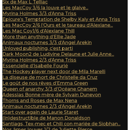
Six de Max L Telliac
Les MacCoy 3/6 la louve et le glaive...
Myrina Holmes 3/3 d’Anna Triss
Epicure’s Temptation de Shelby Kaly et Anna Triss
Les MacCoy 2/6 l’Ours et le taureau d’Alexiane...
Les Mac Coy1/6 d’Alexiane Thill
More than anything d’Ellie Jade
Animaux nocturnes 3/3 d’Angel Arekin
Unloved publishing, c’est parti
Dark Moon2 de Ludivine Delaune et Julie Anne...
Myrina Holmes 2/3 d’Anna Triss
Essencielle d’Isabelle Fourié
The Hockey player next door de Mila Marelli
La diseuse de mort de Christelle da Cruz
Le goût de nos rêves d’Emma Green
Queen of anarchy 3/3 d’Océane Ghanem
Adessias Bonne mère de Sylvain Dunevon
Thorns and Roses de Max Nena
Animaux nocturnes 2/3 d’Angel Arekin
Start over again de Laurie Staret
(In)destructible de Manon Donaldson
Santiags, Tex-mec et Chili con mariée de Siobhan...
Nos âmes louves 1/2 de Juliette Pierce