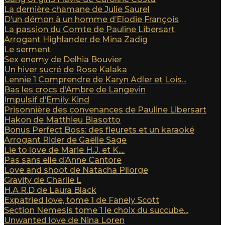
La dernière chamane de Julie Saurel
D’un démon à un homme d’Elodie François
La passion du Comte de Pauline Libersart
Arrogant Highlander de Mina Zadig
Le serment
Sex enemy de Delhia Bouvier
Un hiver sucré de Rose Kalaka
Lennie 1 Comprendre de Karyn Adler et Lois...
Bas les crocs d’Ambre de Langevin
Impulsif d’Emily Kind
Prisonnière des convenances de Pauline Libersart
Hakon de Matthieu Biasotto
Bonus Perfect Boss: des fleurets et un karaoké
Arrogant Rider de Gaëlle Sage
Lie to love de Marie H.J. et K....
Pas sans elle d’Anne Cantore
Love and shoot de Natacha Pilorge
Gravity de Charlie L
H.A.R.D de Laura Black
Expatried love, tome 1 de Fanely Scott
Section Nemesis tome 1 le choix du succube...
Unwanted love de Nina Loren