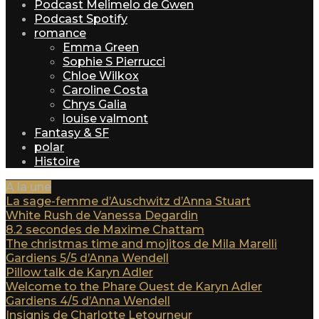
Podcast Melimelo de Gwen
Podcast Spotify
romance
Emma Green
Sophie S Pierrucci
Chloe Wilkox
Caroline Costa
Chrys Galia
louise valmont
Fantasy & SF
polar
Histoire
A la une
La sage-femme d’Auschwitz d’Anna Stuart
White Rush de Vanessa Degardin
8.2 secondes de Maxime Chattam
The christmas time and mojitos de Mila Marelli
Gardiens 5/5 d’Anna Wendell
Pillow talk de Karyn Adler
Welcome to the Phare Ouest de Karyn Adler
Gardiens 4/5 d’Anna Wendell
Insignis de Charlotte Letourneur