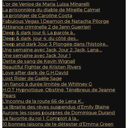
L’or de Venise de Maria Luisa Minarelli
La prisonnière du diable de Mireille Calmel
La protéger de Caroline Costa
Fabulous Vegas 1.Deamon de Natacha Pilorge
Attirance criminelle 2 de Jenn Guerrieri
Deep & dark jour 6: La parole à...
Deep & dark, jour 4: du côté des...
Deep and dark Jour 3 Plongée dans l’histoire...
Une semaine avec Jack, Jour 2: Jack, Lana,...
Une semaine avec Jack Jour 1
Dette de sang de Kevin Wignall
Beautiful Fighter de Kristen Rivers
Love after dark de G.H.David
Lost Rider de Gaëlle Sage
Un fiancé à durée limitée de Whitney G
H.O.T Hypnotique, Obstiné, Ténébreux de Jeanne
Pears
L’inconnu de la route 66 de Lena K...
La librairie des rêves suspendus d’Emily Blaine
Aurore: les roses pourpres de Dominique Durand
La favorite du roi 1. Complot à la...
10 bonnes raisons de te détester d’Emma Green