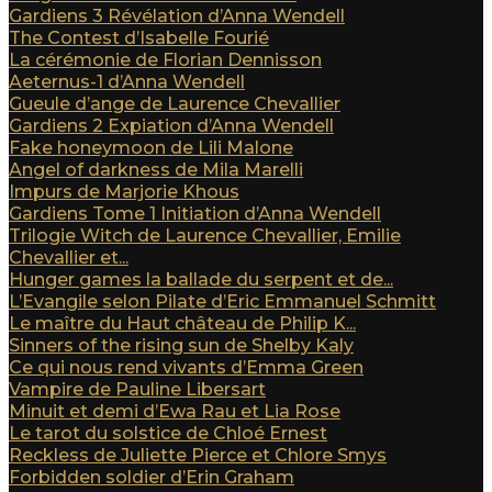
Gardiens 3 Révélation d’Anna Wendell
The Contest d’Isabelle Fourié
La cérémonie de Florian Dennisson
Aeternus-1 d’Anna Wendell
Gueule d’ange de Laurence Chevallier
Gardiens 2 Expiation d’Anna Wendell
Fake honeymoon de Lili Malone
Angel of darkness de Mila Marelli
Impurs de Marjorie Khous
Gardiens Tome 1 Initiation d’Anna Wendell
Trilogie Witch de Laurence Chevallier, Emilie
Chevallier et...
Hunger games la ballade du serpent et de...
L’Evangile selon Pilate d’Eric Emmanuel Schmitt
Le maître du Haut château de Philip K...
Sinners of the rising sun de Shelby Kaly
Ce qui nous rend vivants d’Emma Green
Vampire de Pauline Libersart
Minuit et demi d’Ewa Rau et Lia Rose
Le tarot du solstice de Chloé Ernest
Reckless de Juliette Pierce et Chlore Smys
Forbidden soldier d’Erin Graham