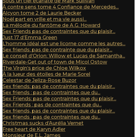
Sous un ciel écarlate de Mark Sullivan
À contre sens tome 4 Confiance de Mercedes...
Alcyon tome 2 de Laurie Becker
Noël part en vrille et ma vie aussi...
La mélodie du fantôme de A.G. Howard
Sex Friends pas de contraintes que du plaisir...
Just 17 d’Emma Green
L’homme idéal est une licorne comme les autres...
Sex friends: pas de contrainte que du plaisir...
Le conseil d’Orion: Willow et Lucas de Samantha...
Riverdale-Get out of town de Micol Ostow
The Virgin’s price de Chloe Wilkox
À la lueur des étoiles de Marie Sorel
Celestar de Jeliza-Rose Buzor
Sex friends: pas de contraintes que du plaisir...
Sex friends : pas de contraintes que du...
Sex Friends: pas de contraintes que du plaisir...
Sex Friends : pas de contraintes que du...
Sex friends, pas de contraintes que du plaisir...
Sex friends : pas de contraintes que du...
Christmas sucks d’Aurélia Vernet
Free heart de Karyn Adler
Monsieur de E.L. James