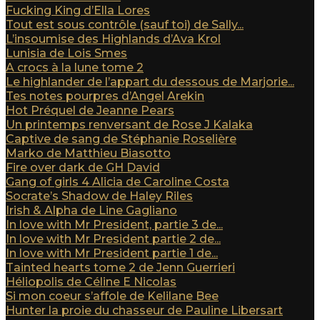
Fucking King d’Ella Lores
Tout est sous contrôle (sauf toi) de Sally...
L’insoumise des Highlands d’Ava Krol
Lunisia de Lois Smes
A crocs à la lune tome 2
Le highlander de l’appart du dessous de Marjorie...
Tes notes pourpres d’Angel Arekin
Hot Préquel de Jeanne Pears
Un printemps renversant de Rose J Kalaka
Captive de sang de Stéphanie Roselière
Marko de Matthieu Biasotto
Fire over dark de GH David
Gang of girls 4 Alicia de Caroline Costa
Socrate’s Shadow de Haley Riles
Irish & Alpha de Line Gagliano
In love with Mr President, partie 3 de...
In love with Mr President partie 2 de...
In love with Mr President partie 1 de...
Tainted hearts tome 2 de Jenn Guerrieri
Héliopolis de Céline E Nicolas
Si mon coeur s’affole de Kelilane Bee
Hunter la proie du chasseur de Pauline Libersart