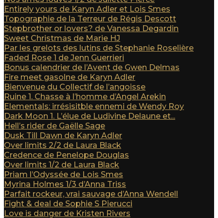
Entirely yours de Karyn Adler et Lois Smes
Topographie de la Terreur de Régis Descott
Stepbrother or lovers? de Vanessa Degardin
Sweet Christmas de Marie HJ
Par les grelots des lutins de Stephanie Roselière
Faded Rose 1 de Jenn Guerrieri
Bonus calendrier de l’Avent de Gwen Delmas
Fire meet gasolne de Karyn Adler
Bienvenue du Collectif de l’angoisse
Ruine 1. Chasse à l’homme d’Angel Arekin
Elementals: irrésisitble ennemi de Wendy Roy
Dark Moon 1. L’élue de Ludivine Delaune et...
Hell’s rider de Gaëlle Sage
Dusk Till Dawn de Karyn Adler
Over limits 2/2 de Laura Black
Credence de Penelope Douglas
Over limits 1/2 de Laura Black
Priam l’Odyssée de Lois Smes
Myrina Holmes 1/3 d’Anna Triss
Parfait rockeur, vrai sauvage d’Anna Wendell
Fight & deal de Sophie S Pierucci
Love is danger de Kristen Rivers