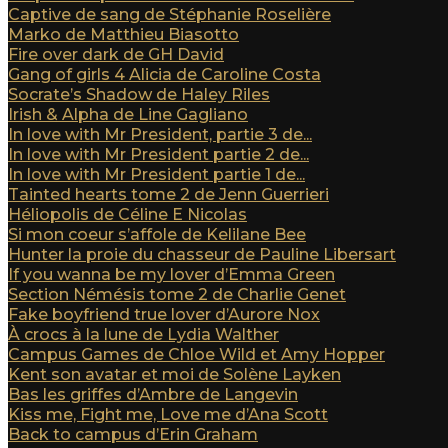
Captive de sang de Stéphanie Roselière
Marko de Matthieu Biasotto
Fire over dark de GH David
Gang of girls 4 Alicia de Caroline Costa
Socrate’s Shadow de Haley Riles
Irish & Alpha de Line Gagliano
In love with Mr President, partie 3 de...
In love with Mr President partie 2 de...
In love with Mr President partie 1 de...
Tainted hearts tome 2 de Jenn Guerrieri
Héliopolis de Céline E Nicolas
Si mon coeur s’affole de Kelilane Bee
Hunter la proie du chasseur de Pauline Libersart
If you wanna be my lover d’Emma Green
Section Némésis tome 2 de Charlie Genet
Fake boyfriend true lover d’Aurore Nox
À crocs à la lune de Lydia Walther
Campus Games de Chloe Wild et Amy Hopper
Kent son avatar et moi de Solène Layken
Bas les griffes d’Ambre de Langevin
Kiss me, Fight me, Love me d’Ana Scott
Back to campus d’Erin Graham