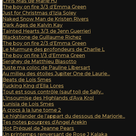
Chris Mas de Marie HJ
The boy on fire 3/3 d’Emma Green
Just for Christmas d’Izia Soley
Naked Snow Man de Kristen Rivers
Dark Ages de Kalvin Kay
Tainted Hearts 3/3 de Jenn Guerrieri
Blackstone de Guillaume Richez
The boy on fire 2/3 d’Emma Green
Le Murmure des profondeurs de Charlie L
The boy on fire 1/3 d’Emma Green
Serghey de Matthieu Biasotto
Juste ma coloc de Pauline Libersart
Au milieu des étoiles Jupiter One de Laurie...
Beats de Lois Smes
Fucking King d’Ella Lores
Tout est sous contrôle (sauf toi) de Sally...
L’insoumise des Highlands d’Ava Krol
Lunisia de Lois Smes
A crocs à la lune tome 2
Le highlander de l’appart du dessous de Marjorie...
Tes notes pourpres d’Angel Arekin
Hot Préquel de Jeanne Pears
Un printemps renversant de Rose J Kalaka