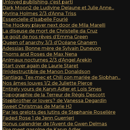
Unloved publishing, c’est parti
Dark Moon2 de Ludivine Delaune et Julie Anne...
Myrina Holmes 2/3 d’Anna Triss
Essencielle d’Isabelle Fourié
The Hockey player next door de Mila Marelli
La diseuse de mort de Christelle da Cruz
Le goût de nos rêves d’Emma Green
Queen of anarchy 3/3 d’Océane Ghanem
Adessias Bonne mère de Sylvain Dunevon
Thorns and Roses de Max Nena
Animaux nocturnes 2/3 d’Angel Arekin
Start over again de Laurie Staret
(In)destructible de Manon Donaldson
Santiags, Tex-mec et Chili con mariée de Siobhan...
Nos âmes louves 1/2 de Juliette Pierce
Entirely yours de Karyn Adler et Lois Smes
Topographie de la Terreur de Régis Descott
Stepbrother or lovers? de Vanessa Degardin
Sweet Christmas de Marie HJ
Par les grelots des lutins de Stephanie Roselière
Faded Rose 1 de Jenn Guerrieri
Bonus calendrier de l’Avent de Gwen Delmas
Fire meet gasolne de Karyn Adler