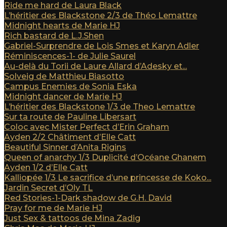
Ride me hard de Laura Black
L’héritier des Blackstone 2/3 de Théo Lemattre
Midnight hearts de Marie HJ
Rich bastard de L.J.Shen
Gabriel-Surprendre de Lois Smes et Karyn Adler
Réminiscences-1- de Julie Saurel
Au-delà du Torii de Laure Allard d’Adesky et...
Solveig de Matthieu Biasotto
Campus Enemies de Sonia Eska
Midnight dancer de Marie HJ
L’héritier des Blackstone 1/3 de Theo Lemattre
Sur ta route de Pauline Libersart
Coloc avec Mister Perfect d’Erin Graham
Ayden 2/2 Châtiment d’Elle Catt
Beautiful Sinner d’Anita Rigins
Queen of anarchy 1/3 Duplicité d’Océane Ghanem
Ayden 1/2 d’Elle Catt
Kalliopée 1/3 Le sacrifice d’une princesse de Koko...
Jardin Secret d’Oly TL
Red Stories-1-Dark shadow de G.H. David
Pray for me de Marie HJ
Just Sex & tattoos de Mina Zadig