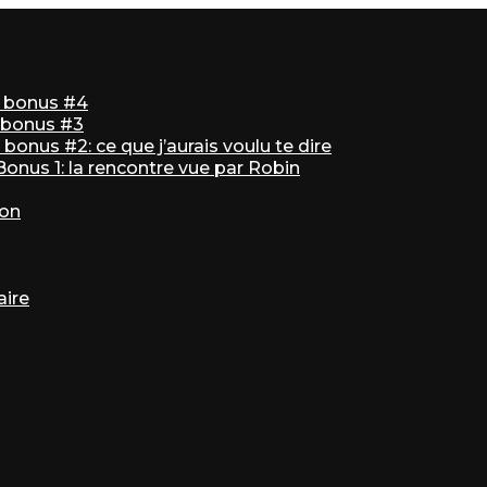
ir bonus #4
r bonus #3
bonus #2: ce que j’aurais voulu te dire
 Bonus 1: la rencontre vue par Robin
ton
aire