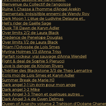
Bienvenue du Collectif de l’angoisse
Ruine 1. Chasse à l’homme d’Angel Arekin
Elementals: irrésisitble ennemi de Wendy Roy
Dark Moon 1. L’élue de Ludivine Delaune et...
Hell’s rider de Gaëlle Sage
Dusk Till Dawn de Karyn Adler
Over limits 2/2 de Laura Black
Credence de Penelope Douglas
Over limits 1/2 de Laura Black
Priam l’Odyssée de Lois Smes
Myrina Holmes 1/3 d’Anna Triss
Parfait rockeur, vrai sauvage d’Anna Wendell
Fight & deal de Sophie S Pierucci
Love is danger de Kristen Rivers
L’héritier des Blackstone 3/3 de Theo Lemattre
Ecris moi de Lois Smes et Karyn Adler
Summer Break de Marie HJ
Dark angel J-1 Un écrin pour mon ange
Dark angel J-2 Mike
Dark Angel J-3 Theon et quelques autres …
Dark Angel J-4 de Gwen Delmas
Queen of Anarchy volume 2 Trahison d’Océane Ghan