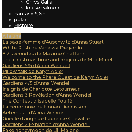
Chrys Galia
louise valmont
Fantasy & SF
polar
Histoire
A la une
La sage-femme d’Auschwitz d’Anna Stuart
White Rush de Vanessa Degardin
8.2 secondes de Maxime Chattam
The christmas time and mojitos de Mila Marelli
Gardiens 5/5 d’Anna Wendell
Pillow talk de Karyn Adler
Welcome to the Phare Ouest de Karyn Adler
Gardiens 4/5 d’Anna Wendell
Insignis de Charlotte Letourneur
Gardiens 3 Révélation d’Anna Wendell
The Contest d’Isabelle Fourié
La cérémonie de Florian Dennisson
Aeternus-1 d’Anna Wendell
Gueule d’ange de Laurence Chevallier
Gardiens 2 Expiation d’Anna Wendell
Fake honeymoon de Lili Malone