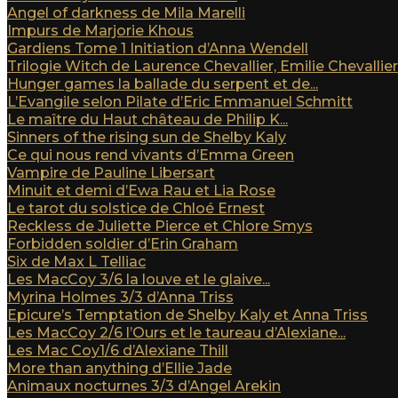
Angel of darkness de Mila Marelli
Impurs de Marjorie Khous
Gardiens Tome 1 Initiation d’Anna Wendell
Trilogie Witch de Laurence Chevallier, Emilie Chevallier e
Hunger games la ballade du serpent et de...
L’Evangile selon Pilate d’Eric Emmanuel Schmitt
Le maître du Haut château de Philip K...
Sinners of the rising sun de Shelby Kaly
Ce qui nous rend vivants d’Emma Green
Vampire de Pauline Libersart
Minuit et demi d’Ewa Rau et Lia Rose
Le tarot du solstice de Chloé Ernest
Reckless de Juliette Pierce et Chlore Smys
Forbidden soldier d’Erin Graham
Six de Max L Telliac
Les MacCoy 3/6 la louve et le glaive...
Myrina Holmes 3/3 d’Anna Triss
Epicure’s Temptation de Shelby Kaly et Anna Triss
Les MacCoy 2/6 l’Ours et le taureau d’Alexiane...
Les Mac Coy1/6 d’Alexiane Thill
More than anything d’Ellie Jade
Animaux nocturnes 3/3 d’Angel Arekin