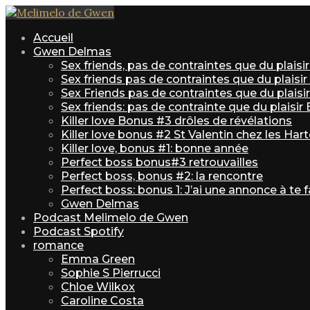
Accueil
Gwen Delmas
Sex friends, pas de contraintes que du plais
Sex friends pas de contraintes que du plaisi
Sex Friends pas de contraintes que du plaisir 
Sex friends: pas de contrainte que du plaisir
Killer love Bonus #3 drôles de révélations
Killer love bonus #2 St Valentin chez les Har
Killer love, bonus #1: bonne année
Perfect boss bonus#3 retrouvailles
Perfect boss, bonus #2: la rencontre
Perfect boss: bonus 1: J’ai une annonce à te f
Gwen Delmas
Podcast Melimelo de Gwen
Podcast Spotify
romance
Emma Green
Sophie S Pierrucci
Chloe Wilkox
Caroline Costa