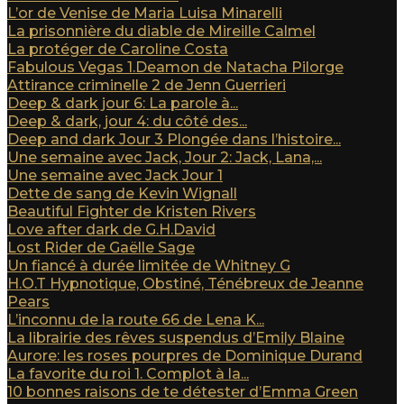
L’or de Venise de Maria Luisa Minarelli
La prisonnière du diable de Mireille Calmel
La protéger de Caroline Costa
Fabulous Vegas 1.Deamon de Natacha Pilorge
Attirance criminelle 2 de Jenn Guerrieri
Deep & dark jour 6: La parole à...
Deep & dark, jour 4: du côté des...
Deep and dark Jour 3 Plongée dans l’histoire...
Une semaine avec Jack, Jour 2: Jack, Lana,...
Une semaine avec Jack Jour 1
Dette de sang de Kevin Wignall
Beautiful Fighter de Kristen Rivers
Love after dark de G.H.David
Lost Rider de Gaëlle Sage
Un fiancé à durée limitée de Whitney G
H.O.T Hypnotique, Obstiné, Ténébreux de Jeanne
Pears
L’inconnu de la route 66 de Lena K...
La librairie des rêves suspendus d’Emily Blaine
Aurore: les roses pourpres de Dominique Durand
La favorite du roi 1. Complot à la...
10 bonnes raisons de te détester d’Emma Green