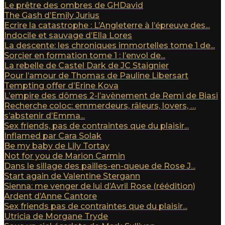
Le prêtre des ombres de GHDavid
The Gash d’Emily Jurius
Ecrire la catastrophe : L’Angleterre à l’épreuve des...
Indocile et sauvage d’Ella Lores
La descente: les chroniques immortelles tome 1 de...
Sorcier en formation tome 1 : l’envol de...
La rebelle de Castel Dark de JC Staignier
Pour l’amour de Thomas de Pauline Libersart
Tempting offer d’Erine Kova
L’empire des dômes 2-l’avènement de Remi de Biasi
Recherche coloc: emmerdeurs, râleurs, lovers, …
s’abstenir d’Emma...
Sex friends, pas de contraintes que du plaisir...
Inflamed par Cara Solak
Be my baby de Lily Tortay
Not for you de Marion Carmin
Dans le sillage des pailles-en-queue de Rose J...
Start again de Valentine Stergann
Sienna: me venger de lui d’Avril Rose (réédition)
Ardent d’Anne Cantore
Sex friends pas de contraintes que du plaisir...
Utricia de Morgane Tryde