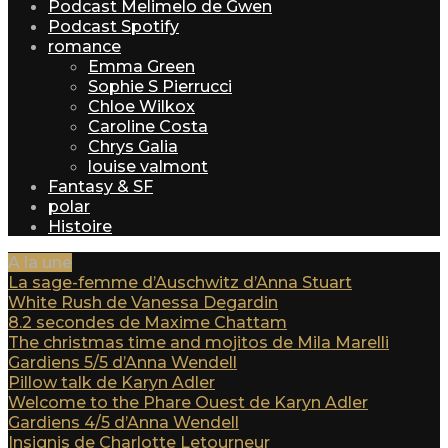
Podcast Melimelo de Gwen
Podcast Spotify
romance
Emma Green
Sophie S Pierrucci
Chloe Wilkox
Caroline Costa
Chrys Galia
louise valmont
Fantasy & SF
polar
Histoire
A la une
La sage-femme d’Auschwitz d’Anna Stuart
White Rush de Vanessa Degardin
8.2 secondes de Maxime Chattam
The christmas time and mojitos de Mila Marelli
Gardiens 5/5 d’Anna Wendell
Pillow talk de Karyn Adler
Welcome to the Phare Ouest de Karyn Adler
Gardiens 4/5 d’Anna Wendell
Insignis de Charlotte Letourneur