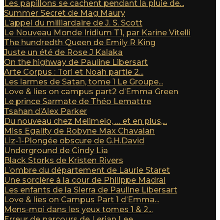
Les papillons se cachent pendant la pluie de...
Summer Secret de Mag Maury
L’appel du milliardaire de J. S. Scott
Le Nouveau Monde Iridium T1, par Karine Vitelli
The hundredth Queen de Emily R King
Juste un été de Rose J Kalaka
On the highway de Pauline Libersart
Arte Corpus : Tori et Noah partie 2...
Les larmes de Satan, tome 1 Le Groupe...
Love & lies on campus part2 d’Emma Green
Le prince Sarmate de Théo Lemattre
Tsahan d’Alex Parker
Du nouveau chez Melimelo, … et en plus,...
Miss Egality de Robyne Max Chavalan
Liz-1-Plongée obscure de G.H.David
Underground de Cindy Lia
Black Storks de Kristen Rivers
L’ombre du département de Laurie Staret
Une sorcière à la cour de Philippe Madral
Les enfants de la Sierra de Pauline Libersart
Love & lies on Campus Part 1 d’Emma...
Mens-moi dans les yeux tomes 1 & 2...
Erreur de parcours de Lerian Lee