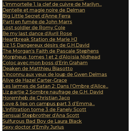
L’immortelle 1. la clef de cuivre de Marilyn...
Dentelle et magie noire de Delman
Big Little Secret d’Anne Ferra
Parti en fumée de John Marrs
Lost soldier de Romy Cole
Be my last dance d’Avril Rose
Heartbreak Station de Marie HJ
Liz 1.5 Dangereux désirs de G.H.David
The Morgan’s Faith de Pascale Stephens
Morpheus, tomes 1 et 2 d’Aloïsia Nidhead
Coloc avec mon boss d’Erin Graham
Deaken de Matthieu Biasotto
L’inconnu aux yeux de loup de Gwen Delmas
Alive de Hazel Carter-Grace
Les larmes de Satan 2: Dans l’Ombre d’Alice...
Liz partie 2 Sombre naufrage de G.H. David
Horemheb de Christian Jacq
Love & lies on campus part 3 d’Emma...
L’infiltration tome 3 de Fanely Scott
Sensual Stepbrother d’Ana Scott
Sulfurous Bad Boy de Laura Black
Sexy doctor d’Emily Jurius