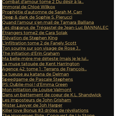
Combat d’amour tome 2 Du désir à la...
Immoral de Chloé Wilkox
Prophétie d’automne de Sarah M. Carr
Deep & dark de Sophie S. Pierucci
Quand l’amour s’en mail de Tamara Balliana
Les disparus de Trégastel de Jean-Luc BANNALEC
Étrangers tome2 de Cara Solak
Élévation de Stephen King
L’infiltration tome 2 de Fanely Scott
Ton sourire sur son visage de Rose J...
The initiation d’Erin Graham
Ma belle-mère me déteste (mais je le lui...
La muse tatouée de Kent Harrington
Agence 42: tome 1 : Terrans de François...
La tueuse au katana de Delman
Speedgame de Pascale Stephens
PS: Oublie-moi ! d’Emma Green
Mon initiation de Louise Valmont
Dans un battement de coeur de K.L. Shandwick
Les imposteurs de John Grisham
Mister Lawyer de Joh Harper
Killer love Bonus #3 drôles de révélations
The Horsemen Ride : Conquest de Liv Stone