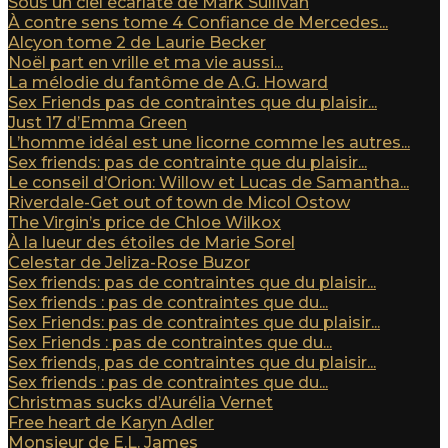
Sous un ciel écarlate de Mark Sullivan
À contre sens tome 4 Confiance de Mercedes...
Alcyon tome 2 de Laurie Becker
Noël part en vrille et ma vie aussi...
La mélodie du fantôme de A.G. Howard
Sex Friends pas de contraintes que du plaisir...
Just 17 d’Emma Green
L’homme idéal est une licorne comme les autres...
Sex friends: pas de contrainte que du plaisir...
Le conseil d’Orion: Willow et Lucas de Samantha...
Riverdale-Get out of town de Micol Ostow
The Virgin’s price de Chloe Wilkox
À la lueur des étoiles de Marie Sorel
Celestar de Jeliza-Rose Buzor
Sex friends: pas de contraintes que du plaisir...
Sex friends : pas de contraintes que du...
Sex Friends: pas de contraintes que du plaisir...
Sex Friends : pas de contraintes que du...
Sex friends, pas de contraintes que du plaisir...
Sex friends : pas de contraintes que du...
Christmas sucks d’Aurélia Vernet
Free heart de Karyn Adler
Monsieur de E.L. James