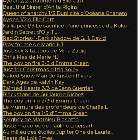
Ayden 2/2 Châtiment d’Elle Catt
Beautiful Sinner d’Anita Rigins
Queen of anarchy 1/3 Duplicité d’Océane Ghanem
Ayden 1/2 d’Elle Catt
Kalliopée 1/3 Le sacrifice d’une princesse de Koko...
Jardin Secret d’Oly TL
Red Stories-1-Dark shadow de G.H. David
Pray for me de Marie HJ
Just Sex & tattoos de Mina Zadig
Chris Mas de Marie HJ
The boy on fire 3/3 d’Emma Green
Just for Christmas d’Izia Soley
Naked Snow Man de Kristen Rivers
Dark Ages de Kalvin Kay
Tainted Hearts 3/3 de Jenn Guerrieri
Blackstone de Guillaume Richez
The boy on fire 2/3 d’Emma Green
Le Murmure des profondeurs de Charlie L
The boy on fire 1/3 d’Emma Green
Serghey de Matthieu Biasotto
Juste ma coloc de Pauline Libersart
Au milieu des étoiles Jupiter One de Laurie...
Beats de Lois Smes