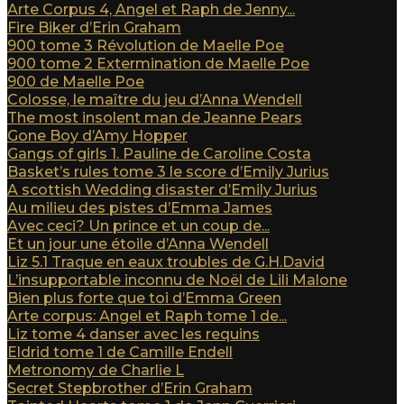
Arte Corpus 4, Angel et Raph de Jenny...
Fire Biker d’Erin Graham
900 tome 3 Révolution de Maelle Poe
900 tome 2 Extermination de Maelle Poe
900 de Maelle Poe
Colosse, le maître du jeu d’Anna Wendell
The most insolent man de Jeanne Pears
Gone Boy d’Amy Hopper
Gangs of girls 1. Pauline de Caroline Costa
Basket’s rules tome 3 le score d’Emily Jurius
A scottish Wedding disaster d’Emily Jurius
Au milieu des pistes d’Emma James
Avec ceci? Un prince et un coup de...
Et un jour une étoile d’Anna Wendell
Liz 5.1 Traque en eaux troubles de G.H.David
L’insupportable inconnu de Noël de Lili Malone
Bien plus forte que toi d’Emma Green
Arte corpus: Angel et Raph tome 1 de...
Liz tome 4 danser avec les requins
Eldrid tome 1 de Camille Endell
Metronomy de Charlie L
Secret Stepbrother d’Erin Graham