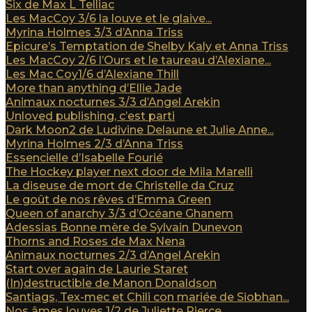
Six de Max L Telliac
Les MacCoy 3/6 la louve et le glaive...
Myrina Holmes 3/3 d’Anna Triss
Epicure’s Temptation de Shelby Kaly et Anna Triss
Les MacCoy 2/6 l’Ours et le taureau d’Alexiane...
Les Mac Coy1/6 d’Alexiane Thill
More than anything d’Ellie Jade
Animaux nocturnes 3/3 d’Angel Arekin
Unloved publishing, c’est parti
Dark Moon2 de Ludivine Delaune et Julie Anne...
Myrina Holmes 2/3 d’Anna Triss
Essencielle d’Isabelle Fourié
The Hockey player next door de Mila Marelli
La diseuse de mort de Christelle da Cruz
Le goût de nos rêves d’Emma Green
Queen of anarchy 3/3 d’Océane Ghanem
Adessias Bonne mère de Sylvain Dunevon
Thorns and Roses de Max Nena
Animaux nocturnes 2/3 d’Angel Arekin
Start over again de Laurie Staret
(In)destructible de Manon Donaldson
Santiags, Tex-mec et Chili con mariée de Siobhan...
Nos âmes louves 1/2 de Juliette Pierce