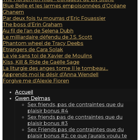
Blue Belle et les larmes empoisonnées d’Océane
Ghanem
Par deux fois tu mourras d’Eric Fouassier
The boss d’Erin Graham
Au fil de l’an de Selena Dubh
Le milliardaire défendu de J.S. Scott
Phantom wheel de Tracy Deebs
Etrangers de Cara Solak
La vie sans toi de Xavier de Moulins
Kiss, Kill & Ride de Gaëlle Sage
La liturgie des anges tome II le tombeau...
Apprends moi le désir d’Anna Wendell
Forgive me d’Alexie Fioren
Accueil
Gwen Delmas
Sex friends, pas de contraintes que du
plaisir bonus #4
Sex friends pas de contraintes que du
plaisir bonus #3
Sex Friends pas de contraintes que du
plaisir bonus #2: ce que j’aurais voulu te