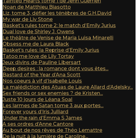
Tainted Hearts tome 1 de Jenn Guerrieri
Noan de Matthieu Biasotto
Liz, tome 3, défier les ténèbres de G.H.David
My war de Liv Stone
Basket’s rules tome 2: le match d’Emily Jurius
Dual love de Shirley J. Owens
Le théâtre de Venise de Maria Luisa Minarelli
Obsess me de Laura Black
Basket’s rules: la Reprise d’Emily Jurius
Tatoo me love de Lily Tortay
Jeux divins de Pauline Libersart
Deep desires : la romance dont vous êtes...
Bastard of the Year d’Ana Scott
Nos coeurs à vif d’Isabelle Louis
La malédiction des Atuas de Laure Allard d’Adelsky...
Sex friends or sex enemies ? de Kristen...
Juste 10 jours de Léana Soal
Les larmes de Satan tome 3 aux portes...
Forever yours d’Iris Julliard
Under the rain d’Emma S James
A ses ordres d’Anne Cantore
Au bout de nos rêves de Théo Lemattre
De la nuit à la lumière de Caroline...