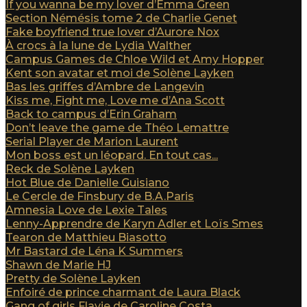
If you wanna be my lover d’Emma Green
Section Némésis tome 2 de Charlie Genet
Fake boyfriend true lover d’Aurore Nox
À crocs à la lune de Lydia Walther
Campus Games de Chloe Wild et Amy Hopper
Kent son avatar et moi de Solène Layken
Bas les griffes d’Ambre de Langevin
Kiss me, Fight me, Love me d’Ana Scott
Back to campus d’Erin Graham
Don’t leave the game de Théo Lemattre
Serial Player de Marion Laurent
Mon boss est un léopard. En tout cas...
Reck de Solène Layken
Hot Blue de Danielle Guisiano
Le Cercle de Finsbury de B.A.Paris
Amnesia Love de Lexie Tales
Lenny-Apprendre de Karyn Adler et Loïs Smes
Tearon de Matthieu Biasotto
Mr Bastard de Léna K Summers
Shawn de Marie HJ
Pretty de Solène Layken
Enfoiré de prince charmant de Laura Black
Gang of girls Flavie de Caroline Costa