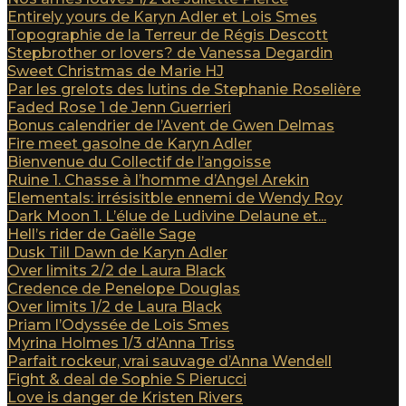
Entirely yours de Karyn Adler et Lois Smes
Topographie de la Terreur de Régis Descott
Stepbrother or lovers? de Vanessa Degardin
Sweet Christmas de Marie HJ
Par les grelots des lutins de Stephanie Roselière
Faded Rose 1 de Jenn Guerrieri
Bonus calendrier de l’Avent de Gwen Delmas
Fire meet gasolne de Karyn Adler
Bienvenue du Collectif de l’angoisse
Ruine 1. Chasse à l’homme d’Angel Arekin
Elementals: irrésisitble ennemi de Wendy Roy
Dark Moon 1. L’élue de Ludivine Delaune et...
Hell’s rider de Gaëlle Sage
Dusk Till Dawn de Karyn Adler
Over limits 2/2 de Laura Black
Credence de Penelope Douglas
Over limits 1/2 de Laura Black
Priam l’Odyssée de Lois Smes
Myrina Holmes 1/3 d’Anna Triss
Parfait rockeur, vrai sauvage d’Anna Wendell
Fight & deal de Sophie S Pierucci
Love is danger de Kristen Rivers