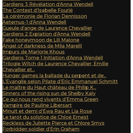
Gardiens 3 Révélation d’Anna Wendell
The Contest d’Isabelle Fourié
La cérémonie de Florian Dennisson
Aeternus-1 d’Anna Wendell
Gueule d’ange de Laurence Chevallier
Gardiens 2 Expiation d’Anna Wendell
Fake honeymoon de Lili Malone
Angel of darkness de Mila Marelli
Impurs de Marjorie Khous
Gardiens Tome 1 Initiation d’Anna Wendell
Trilogie Witch de Laurence Chevallier, Emilie
Chevallier et...
Hunger games la ballade du serpent et de...
L’Evangile selon Pilate d’Eric Emmanuel Schmitt
Le maître du Haut château de Philip K...
Sinners of the rising sun de Shelby Kaly
Ce qui nous rend vivants d’Emma Green
Vampire de Pauline Libersart
Minuit et demi d’Ewa Rau et Lia Rose
Le tarot du solstice de Chloé Ernest
Reckless de Juliette Pierce et Chlore Smys
Forbidden soldier d’Erin Graham