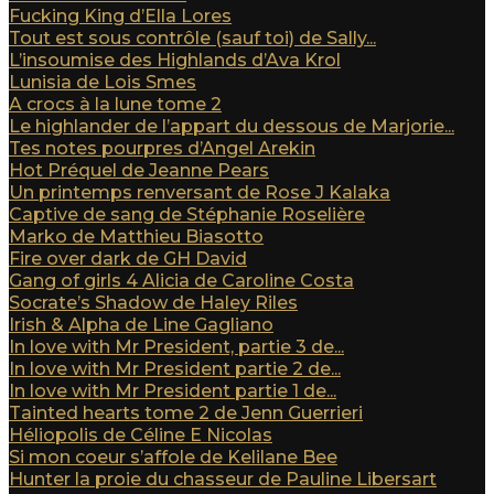
Fucking King d’Ella Lores
Tout est sous contrôle (sauf toi) de Sally...
L’insoumise des Highlands d’Ava Krol
Lunisia de Lois Smes
A crocs à la lune tome 2
Le highlander de l’appart du dessous de Marjorie...
Tes notes pourpres d’Angel Arekin
Hot Préquel de Jeanne Pears
Un printemps renversant de Rose J Kalaka
Captive de sang de Stéphanie Roselière
Marko de Matthieu Biasotto
Fire over dark de GH David
Gang of girls 4 Alicia de Caroline Costa
Socrate’s Shadow de Haley Riles
Irish & Alpha de Line Gagliano
In love with Mr President, partie 3 de...
In love with Mr President partie 2 de...
In love with Mr President partie 1 de...
Tainted hearts tome 2 de Jenn Guerrieri
Héliopolis de Céline E Nicolas
Si mon coeur s’affole de Kelilane Bee
Hunter la proie du chasseur de Pauline Libersart