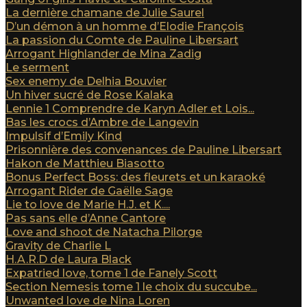
La dernière chamane de Julie Saurel
D’un démon à un homme d’Elodie François
La passion du Comte de Pauline Libersart
Arrogant Highlander de Mina Zadig
Le serment
Sex enemy de Delhia Bouvier
Un hiver sucré de Rose Kalaka
Lennie 1 Comprendre de Karyn Adler et Lois...
Bas les crocs d’Ambre de Langevin
Impulsif d’Emily Kind
Prisonnière des convenances de Pauline Libersart
Hakon de Matthieu Biasotto
Bonus Perfect Boss: des fleurets et un karaoké
Arrogant Rider de Gaëlle Sage
Lie to love de Marie H.J. et K....
Pas sans elle d’Anne Cantore
Love and shoot de Natacha Pilorge
Gravity de Charlie L
H.A.R.D de Laura Black
Expatried love, tome 1 de Fanely Scott
Section Nemesis tome 1 le choix du succube...
Unwanted love de Nina Loren