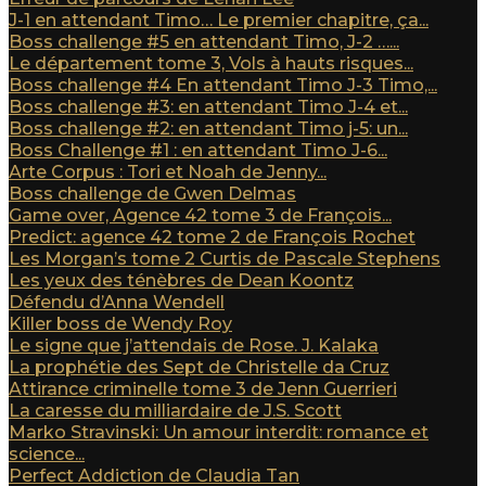
J-1 en attendant Timo… Le premier chapitre, ça...
Boss challenge #5 en attendant Timo, J-2 …...
Le département tome 3, Vols à hauts risques...
Boss challenge #4 En attendant Timo J-3 Timo,...
Boss challenge #3: en attendant Timo J-4 et...
Boss challenge #2: en attendant Timo j-5: un...
Boss Challenge #1 : en attendant Timo J-6...
Arte Corpus : Tori et Noah de Jenny...
Boss challenge de Gwen Delmas
Game over, Agence 42 tome 3 de François...
Predict: agence 42 tome 2 de François Rochet
Les Morgan’s tome 2 Curtis de Pascale Stephens
Les yeux des ténèbres de Dean Koontz
Défendu d’Anna Wendell
Killer boss de Wendy Roy
Le signe que j’attendais de Rose. J. Kalaka
La prophétie des Sept de Christelle da Cruz
Attirance criminelle tome 3 de Jenn Guerrieri
La caresse du milliardaire de J.S. Scott
Marko Stravinski: Un amour interdit: romance et
science...
Perfect Addiction de Claudia Tan