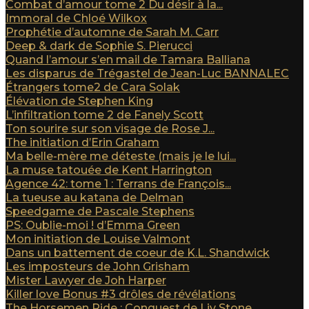
Combat d’amour tome 2 Du désir à la...
Immoral de Chloé Wilkox
Prophétie d’automne de Sarah M. Carr
Deep & dark de Sophie S. Pierucci
Quand l’amour s’en mail de Tamara Balliana
Les disparus de Trégastel de Jean-Luc BANNALEC
Étrangers tome2 de Cara Solak
Élévation de Stephen King
L’infiltration tome 2 de Fanely Scott
Ton sourire sur son visage de Rose J...
The initiation d’Erin Graham
Ma belle-mère me déteste (mais je le lui...
La muse tatouée de Kent Harrington
Agence 42: tome 1 : Terrans de François...
La tueuse au katana de Delman
Speedgame de Pascale Stephens
PS: Oublie-moi ! d’Emma Green
Mon initiation de Louise Valmont
Dans un battement de coeur de K.L. Shandwick
Les imposteurs de John Grisham
Mister Lawyer de Joh Harper
Killer love Bonus #3 drôles de révélations
The Horsemen Ride : Conquest de Liv Stone