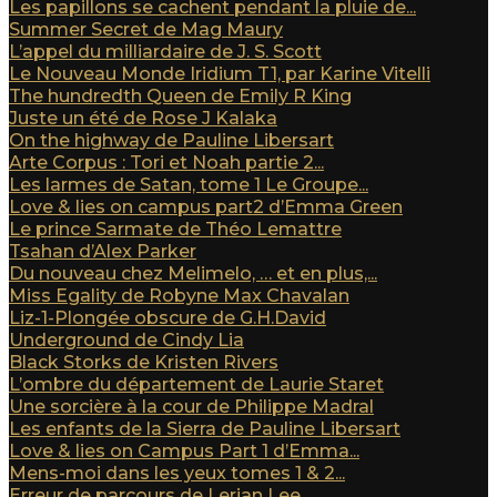
Les papillons se cachent pendant la pluie de...
Summer Secret de Mag Maury
L’appel du milliardaire de J. S. Scott
Le Nouveau Monde Iridium T1, par Karine Vitelli
The hundredth Queen de Emily R King
Juste un été de Rose J Kalaka
On the highway de Pauline Libersart
Arte Corpus : Tori et Noah partie 2...
Les larmes de Satan, tome 1 Le Groupe...
Love & lies on campus part2 d’Emma Green
Le prince Sarmate de Théo Lemattre
Tsahan d’Alex Parker
Du nouveau chez Melimelo, … et en plus,...
Miss Egality de Robyne Max Chavalan
Liz-1-Plongée obscure de G.H.David
Underground de Cindy Lia
Black Storks de Kristen Rivers
L’ombre du département de Laurie Staret
Une sorcière à la cour de Philippe Madral
Les enfants de la Sierra de Pauline Libersart
Love & lies on Campus Part 1 d’Emma...
Mens-moi dans les yeux tomes 1 & 2...
Erreur de parcours de Lerian Lee