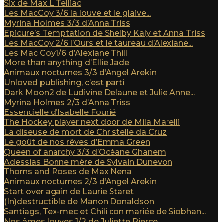
Six de Max L Telliac
Les MacCoy 3/6 la louve et le glaive...
Myrina Holmes 3/3 d’Anna Triss
Epicure’s Temptation de Shelby Kaly et Anna Triss
Les MacCoy 2/6 l’Ours et le taureau d’Alexiane...
Les Mac Coy1/6 d’Alexiane Thill
More than anything d’Ellie Jade
Animaux nocturnes 3/3 d’Angel Arekin
Unloved publishing, c’est parti
Dark Moon2 de Ludivine Delaune et Julie Anne...
Myrina Holmes 2/3 d’Anna Triss
Essencielle d’Isabelle Fourié
The Hockey player next door de Mila Marelli
La diseuse de mort de Christelle da Cruz
Le goût de nos rêves d’Emma Green
Queen of anarchy 3/3 d’Océane Ghanem
Adessias Bonne mère de Sylvain Dunevon
Thorns and Roses de Max Nena
Animaux nocturnes 2/3 d’Angel Arekin
Start over again de Laurie Staret
(In)destructible de Manon Donaldson
Santiags, Tex-mec et Chili con mariée de Siobhan...
Nos âmes louves 1/2 de Juliette Pierce