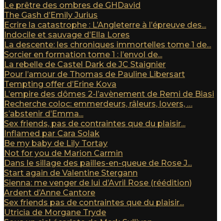
Le prêtre des ombres de GHDavid
The Gash d’Emily Jurius
Ecrire la catastrophe : L’Angleterre à l’épreuve des...
Indocile et sauvage d’Ella Lores
La descente: les chroniques immortelles tome 1 de...
Sorcier en formation tome 1 : l’envol de...
La rebelle de Castel Dark de JC Staignier
Pour l’amour de Thomas de Pauline Libersart
Tempting offer d’Erine Kova
L’empire des dômes 2-l’avènement de Remi de Biasi
Recherche coloc: emmerdeurs, râleurs, lovers, …
s’abstenir d’Emma...
Sex friends, pas de contraintes que du plaisir...
Inflamed par Cara Solak
Be my baby de Lily Tortay
Not for you de Marion Carmin
Dans le sillage des pailles-en-queue de Rose J...
Start again de Valentine Stergann
Sienna: me venger de lui d’Avril Rose (réédition)
Ardent d’Anne Cantore
Sex friends pas de contraintes que du plaisir...
Utricia de Morgane Tryde