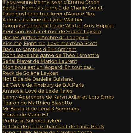
If you wanna be my lover d’Emma Green
Section Némésis tome 2 de Charlie Genet
Fake boyfriend true lover d’Aurore Nox
À crocs à la lune de Lydia Walther
Campus Games de Chloe Wild et Amy Hopper
Kent son avatar et moi de Solène Layken
Bas les griffes d’Ambre de Langevin
Kiss me, Fight me, Love me d’Ana Scott
Back to campus d’Erin Graham
Don’t leave the game de Théo Lemattre
Serial Player de Marion Laurent
Mon boss est un léopard. En tout cas...
Reck de Solène Layken
Hot Blue de Danielle Guisiano
Le Cercle de Finsbury de B.A.Paris
Amnesia Love de Lexie Tales
Lenny-Apprendre de Karyn Adler et Loïs Smes
Tearon de Matthieu Biasotto
Mr Bastard de Léna K Summers
Shawn de Marie HJ
Pretty de Solène Layken
Enfoiré de prince charmant de Laura Black
Gang of girls Flavie de Caroline Costa