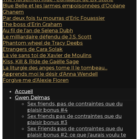
Blue Belle et les larmes empoisonnées d’Océane
Ghanem
Par deux fois tu mourras d’Eric Fouassier
The boss d’Erin Graham
Au fil de l’an de Selena Dubh
Le milliardaire défendu de J.S. Scott
Phantom wheel de Tracy Deebs
Etrangers de Cara Solak
La vie sans toi de Xavier de Moulins
Kiss, Kill & Ride de Gaëlle Sage
La liturgie des anges tome II le tombeau...
Apprends moi le désir d’Anna Wendell
Forgive me d’Alexie Fioren
Accueil
Gwen Delmas
Sex friends, pas de contraintes que du
plaisir bonus #4
Sex friends pas de contraintes que du
plaisir bonus #3
Sex Friends pas de contraintes que du
plaisir bonus #2: ce que j’aurais voulu te