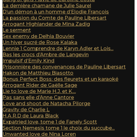
La dernière chamane de Julie Saurel
D’un démon à un homme d’Elodie François
La passion du Comte de Pauline Libersart
Arrogant Highlander de Mina Zadig
Le serment
Sex enemy de Delhia Bouvier
Un hiver sucré de Rose Kalaka
Lennie 1 Comprendre de Karyn Adler et Lois...
Bas les crocs d’Ambre de Langevin
Impulsif d’Emily Kind
Prisonnière des convenances de Pauline Libersart
Hakon de Matthieu Biasotto
Bonus Perfect Boss: des fleurets et un karaoké
Arrogant Rider de Gaëlle Sage
Lie to love de Marie H.J. et K....
Pas sans elle d’Anne Cantore
Love and shoot de Natacha Pilorge
Gravity de Charlie L
H.A.R.D de Laura Black
Expatried love, tome 1 de Fanely Scott
Section Nemesis tome 1 le choix du succube...
Unwanted love de Nina Loren