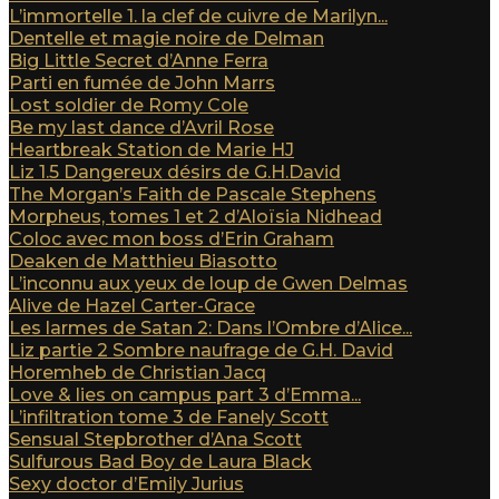
L’immortelle 1. la clef de cuivre de Marilyn...
Dentelle et magie noire de Delman
Big Little Secret d’Anne Ferra
Parti en fumée de John Marrs
Lost soldier de Romy Cole
Be my last dance d’Avril Rose
Heartbreak Station de Marie HJ
Liz 1.5 Dangereux désirs de G.H.David
The Morgan’s Faith de Pascale Stephens
Morpheus, tomes 1 et 2 d’Aloïsia Nidhead
Coloc avec mon boss d’Erin Graham
Deaken de Matthieu Biasotto
L’inconnu aux yeux de loup de Gwen Delmas
Alive de Hazel Carter-Grace
Les larmes de Satan 2: Dans l’Ombre d’Alice...
Liz partie 2 Sombre naufrage de G.H. David
Horemheb de Christian Jacq
Love & lies on campus part 3 d’Emma...
L’infiltration tome 3 de Fanely Scott
Sensual Stepbrother d’Ana Scott
Sulfurous Bad Boy de Laura Black
Sexy doctor d’Emily Jurius