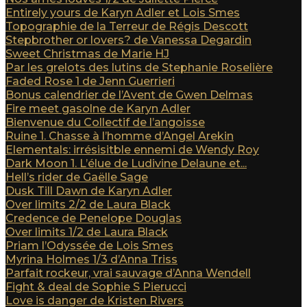
Entirely yours de Karyn Adler et Lois Smes
Topographie de la Terreur de Régis Descott
Stepbrother or lovers? de Vanessa Degardin
Sweet Christmas de Marie HJ
Par les grelots des lutins de Stephanie Roselière
Faded Rose 1 de Jenn Guerrieri
Bonus calendrier de l’Avent de Gwen Delmas
Fire meet gasolne de Karyn Adler
Bienvenue du Collectif de l’angoisse
Ruine 1. Chasse à l’homme d’Angel Arekin
Elementals: irrésisitble ennemi de Wendy Roy
Dark Moon 1. L’élue de Ludivine Delaune et...
Hell’s rider de Gaëlle Sage
Dusk Till Dawn de Karyn Adler
Over limits 2/2 de Laura Black
Credence de Penelope Douglas
Over limits 1/2 de Laura Black
Priam l’Odyssée de Lois Smes
Myrina Holmes 1/3 d’Anna Triss
Parfait rockeur, vrai sauvage d’Anna Wendell
Fight & deal de Sophie S Pierucci
Love is danger de Kristen Rivers