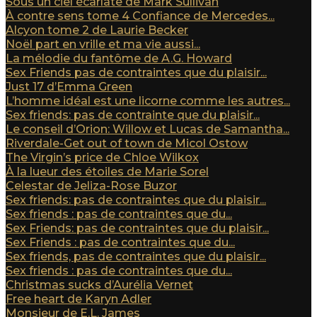
Sous un ciel écarlate de Mark Sullivan
À contre sens tome 4 Confiance de Mercedes...
Alcyon tome 2 de Laurie Becker
Noël part en vrille et ma vie aussi...
La mélodie du fantôme de A.G. Howard
Sex Friends pas de contraintes que du plaisir...
Just 17 d’Emma Green
L’homme idéal est une licorne comme les autres...
Sex friends: pas de contrainte que du plaisir...
Le conseil d’Orion: Willow et Lucas de Samantha...
Riverdale-Get out of town de Micol Ostow
The Virgin’s price de Chloe Wilkox
À la lueur des étoiles de Marie Sorel
Celestar de Jeliza-Rose Buzor
Sex friends: pas de contraintes que du plaisir...
Sex friends : pas de contraintes que du...
Sex Friends: pas de contraintes que du plaisir...
Sex Friends : pas de contraintes que du...
Sex friends, pas de contraintes que du plaisir...
Sex friends : pas de contraintes que du...
Christmas sucks d’Aurélia Vernet
Free heart de Karyn Adler
Monsieur de E.L. James