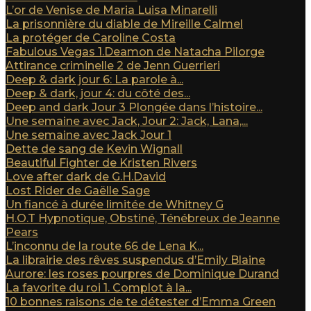
L’or de Venise de Maria Luisa Minarelli
La prisonnière du diable de Mireille Calmel
La protéger de Caroline Costa
Fabulous Vegas 1.Deamon de Natacha Pilorge
Attirance criminelle 2 de Jenn Guerrieri
Deep & dark jour 6: La parole à...
Deep & dark, jour 4: du côté des...
Deep and dark Jour 3 Plongée dans l’histoire...
Une semaine avec Jack, Jour 2: Jack, Lana,...
Une semaine avec Jack Jour 1
Dette de sang de Kevin Wignall
Beautiful Fighter de Kristen Rivers
Love after dark de G.H.David
Lost Rider de Gaëlle Sage
Un fiancé à durée limitée de Whitney G
H.O.T Hypnotique, Obstiné, Ténébreux de Jeanne
Pears
L’inconnu de la route 66 de Lena K...
La librairie des rêves suspendus d’Emily Blaine
Aurore: les roses pourpres de Dominique Durand
La favorite du roi 1. Complot à la...
10 bonnes raisons de te détester d’Emma Green