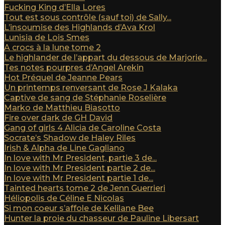
Fucking King d’Ella Lores
Tout est sous contrôle (sauf toi) de Sally...
L’insoumise des Highlands d’Ava Krol
Lunisia de Lois Smes
A crocs à la lune tome 2
Le highlander de l’appart du dessous de Marjorie...
Tes notes pourpres d’Angel Arekin
Hot Préquel de Jeanne Pears
Un printemps renversant de Rose J Kalaka
Captive de sang de Stéphanie Roselière
Marko de Matthieu Biasotto
Fire over dark de GH David
Gang of girls 4 Alicia de Caroline Costa
Socrate’s Shadow de Haley Riles
Irish & Alpha de Line Gagliano
In love with Mr President, partie 3 de...
In love with Mr President partie 2 de...
In love with Mr President partie 1 de...
Tainted hearts tome 2 de Jenn Guerrieri
Héliopolis de Céline E Nicolas
Si mon coeur s’affole de Kelilane Bee
Hunter la proie du chasseur de Pauline Libersart