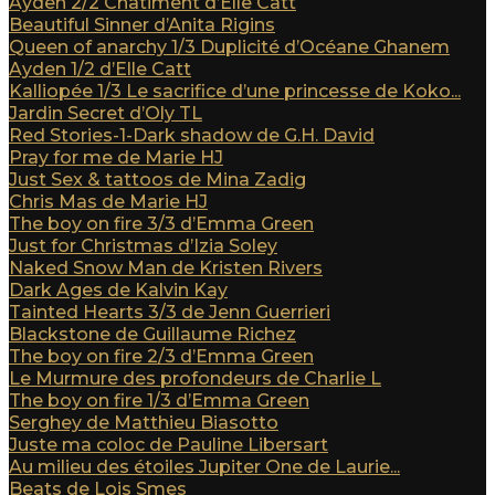
Ayden 2/2 Châtiment d’Elle Catt
Beautiful Sinner d’Anita Rigins
Queen of anarchy 1/3 Duplicité d’Océane Ghanem
Ayden 1/2 d’Elle Catt
Kalliopée 1/3 Le sacrifice d’une princesse de Koko...
Jardin Secret d’Oly TL
Red Stories-1-Dark shadow de G.H. David
Pray for me de Marie HJ
Just Sex & tattoos de Mina Zadig
Chris Mas de Marie HJ
The boy on fire 3/3 d’Emma Green
Just for Christmas d’Izia Soley
Naked Snow Man de Kristen Rivers
Dark Ages de Kalvin Kay
Tainted Hearts 3/3 de Jenn Guerrieri
Blackstone de Guillaume Richez
The boy on fire 2/3 d’Emma Green
Le Murmure des profondeurs de Charlie L
The boy on fire 1/3 d’Emma Green
Serghey de Matthieu Biasotto
Juste ma coloc de Pauline Libersart
Au milieu des étoiles Jupiter One de Laurie...
Beats de Lois Smes