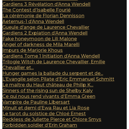
Gardiens 3 Révélation d’Anna Wendell
The Contest d’Isabelle Fourié
La cérémonie de Florian Dennisson
Aeternus-1 d’Anna Wendell
Gueule d’ange de Laurence Chevallier
Gardiens 2 Expiation d’Anna Wendell
Fake honeymoon de Lili Malone
Angel of darkness de Mila Marelli
Impurs de Marjorie Khous
Gardiens Tome 1 Initiation d’Anna Wendell
Trilogie Witch de Laurence Chevallier, Emilie
Chevallier et...
Hunger games la ballade du serpent et de...
L’Evangile selon Pilate d’Eric Emmanuel Schmitt
Le maître du Haut château de Philip K...
Sinners of the rising sun de Shelby Kaly
Ce qui nous rend vivants d’Emma Green
Vampire de Pauline Libersart
Minuit et demi d’Ewa Rau et Lia Rose
Le tarot du solstice de Chloé Ernest
Reckless de Juliette Pierce et Chlore Smys
Forbidden soldier d’Erin Graham