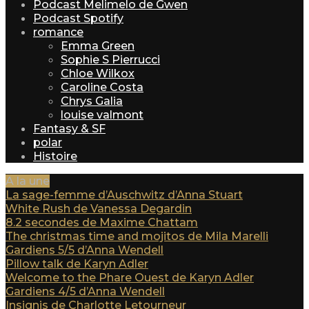
Podcast Melimelo de Gwen
Podcast Spotify
romance
Emma Green
Sophie S Pierrucci
Chloe Wilkox
Caroline Costa
Chrys Galia
louise valmont
Fantasy & SF
polar
Histoire
A la une
La sage-femme d’Auschwitz d’Anna Stuart
White Rush de Vanessa Degardin
8.2 secondes de Maxime Chattam
The christmas time and mojitos de Mila Marelli
Gardiens 5/5 d’Anna Wendell
Pillow talk de Karyn Adler
Welcome to the Phare Ouest de Karyn Adler
Gardiens 4/5 d’Anna Wendell
Insignis de Charlotte Letourneur