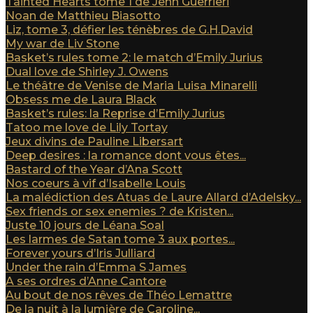
Tainted Hearts tome 1 de Jenn Guerrieri
Noan de Matthieu Biasotto
Liz, tome 3, défier les ténèbres de G.H.David
My war de Liv Stone
Basket’s rules tome 2: le match d’Emily Jurius
Dual love de Shirley J. Owens
Le théâtre de Venise de Maria Luisa Minarelli
Obsess me de Laura Black
Basket’s rules: la Reprise d’Emily Jurius
Tatoo me love de Lily Tortay
Jeux divins de Pauline Libersart
Deep desires : la romance dont vous êtes...
Bastard of the Year d’Ana Scott
Nos coeurs à vif d’Isabelle Louis
La malédiction des Atuas de Laure Allard d’Adelsky...
Sex friends or sex enemies ? de Kristen...
Juste 10 jours de Léana Soal
Les larmes de Satan tome 3 aux portes...
Forever yours d’Iris Julliard
Under the rain d’Emma S James
A ses ordres d’Anne Cantore
Au bout de nos rêves de Théo Lemattre
De la nuit à la lumière de Caroline...