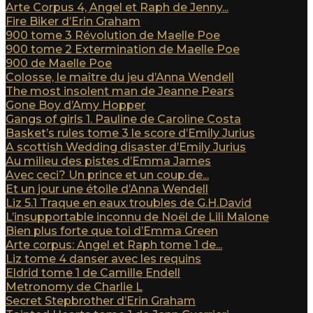
Arte Corpus 4, Angel et Raph de Jenny...
Fire Biker d’Erin Graham
900 tome 3 Révolution de Maelle Poe
900 tome 2 Extermination de Maelle Poe
900 de Maelle Poe
Colosse, le maître du jeu d’Anna Wendell
The most insolent man de Jeanne Pears
Gone Boy d’Amy Hopper
Gangs of girls 1. Pauline de Caroline Costa
Basket’s rules tome 3 le score d’Emily Jurius
A scottish Wedding disaster d’Emily Jurius
Au milieu des pistes d’Emma James
Avec ceci? Un prince et un coup de...
Et un jour une étoile d’Anna Wendell
Liz 5.1 Traque en eaux troubles de G.H.David
L’insupportable inconnu de Noël de Lili Malone
Bien plus forte que toi d’Emma Green
Arte corpus: Angel et Raph tome 1 de...
Liz tome 4 danser avec les requins
Eldrid tome 1 de Camille Endell
Metronomy de Charlie L
Secret Stepbrother d’Erin Graham