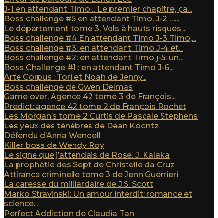
J-1 en attendant Timo… Le premier chapitre, ça...
Boss challenge #5 en attendant Timo, J-2 …...
Le département tome 3, Vols à hauts risques...
Boss challenge #4 En attendant Timo J-3 Timo,...
Boss challenge #3: en attendant Timo J-4 et...
Boss challenge #2: en attendant Timo j-5: un...
Boss Challenge #1 : en attendant Timo J-6...
Arte Corpus : Tori et Noah de Jenny...
Boss challenge de Gwen Delmas
Game over, Agence 42 tome 3 de François...
Predict: agence 42 tome 2 de François Rochet
Les Morgan’s tome 2 Curtis de Pascale Stephens
Les yeux des ténèbres de Dean Koontz
Défendu d’Anna Wendell
Killer boss de Wendy Roy
Le signe que j’attendais de Rose. J. Kalaka
La prophétie des Sept de Christelle da Cruz
Attirance criminelle tome 3 de Jenn Guerrieri
La caresse du milliardaire de J.S. Scott
Marko Stravinski: Un amour interdit: romance et
science...
Perfect Addiction de Claudia Tan