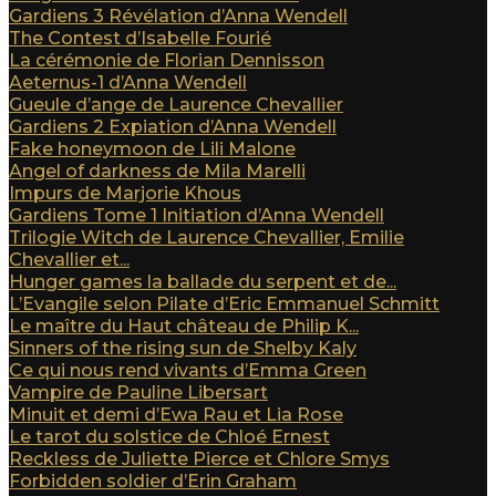
Gardiens 3 Révélation d’Anna Wendell
The Contest d’Isabelle Fourié
La cérémonie de Florian Dennisson
Aeternus-1 d’Anna Wendell
Gueule d’ange de Laurence Chevallier
Gardiens 2 Expiation d’Anna Wendell
Fake honeymoon de Lili Malone
Angel of darkness de Mila Marelli
Impurs de Marjorie Khous
Gardiens Tome 1 Initiation d’Anna Wendell
Trilogie Witch de Laurence Chevallier, Emilie
Chevallier et...
Hunger games la ballade du serpent et de...
L’Evangile selon Pilate d’Eric Emmanuel Schmitt
Le maître du Haut château de Philip K...
Sinners of the rising sun de Shelby Kaly
Ce qui nous rend vivants d’Emma Green
Vampire de Pauline Libersart
Minuit et demi d’Ewa Rau et Lia Rose
Le tarot du solstice de Chloé Ernest
Reckless de Juliette Pierce et Chlore Smys
Forbidden soldier d’Erin Graham