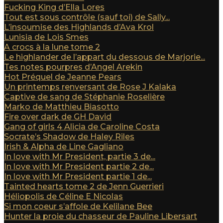
Fucking King d’Ella Lores
Tout est sous contrôle (sauf toi) de Sally...
L’insoumise des Highlands d’Ava Krol
Lunisia de Lois Smes
A crocs à la lune tome 2
Le highlander de l’appart du dessous de Marjorie...
Tes notes pourpres d’Angel Arekin
Hot Préquel de Jeanne Pears
Un printemps renversant de Rose J Kalaka
Captive de sang de Stéphanie Roselière
Marko de Matthieu Biasotto
Fire over dark de GH David
Gang of girls 4 Alicia de Caroline Costa
Socrate’s Shadow de Haley Riles
Irish & Alpha de Line Gagliano
In love with Mr President, partie 3 de...
In love with Mr President partie 2 de...
In love with Mr President partie 1 de...
Tainted hearts tome 2 de Jenn Guerrieri
Héliopolis de Céline E Nicolas
Si mon coeur s’affole de Kelilane Bee
Hunter la proie du chasseur de Pauline Libersart