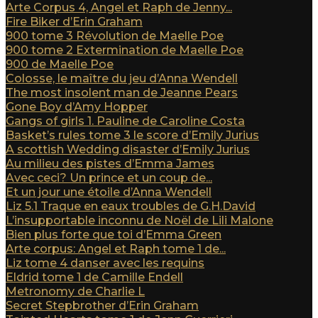
Arte Corpus 4, Angel et Raph de Jenny...
Fire Biker d’Erin Graham
900 tome 3 Révolution de Maelle Poe
900 tome 2 Extermination de Maelle Poe
900 de Maelle Poe
Colosse, le maître du jeu d’Anna Wendell
The most insolent man de Jeanne Pears
Gone Boy d’Amy Hopper
Gangs of girls 1. Pauline de Caroline Costa
Basket’s rules tome 3 le score d’Emily Jurius
A scottish Wedding disaster d’Emily Jurius
Au milieu des pistes d’Emma James
Avec ceci? Un prince et un coup de...
Et un jour une étoile d’Anna Wendell
Liz 5.1 Traque en eaux troubles de G.H.David
L’insupportable inconnu de Noël de Lili Malone
Bien plus forte que toi d’Emma Green
Arte corpus: Angel et Raph tome 1 de...
Liz tome 4 danser avec les requins
Eldrid tome 1 de Camille Endell
Metronomy de Charlie L
Secret Stepbrother d’Erin Graham