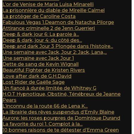
L’or de Venise de Maria Luisa Minarelli
La prisonnière du diable de Mireille Calmel
La protéger de Caroline Costa
Fabulous Vegas 1.Deamon de Natacha Pilorge
Attirance criminelle 2 de Jenn Guerrieri
Deep & dark jour 6: La parole à...
Deep & dark, jour 4: du côté des...
Deep and dark Jour 3 Plongée dans l’histoire...
Une semaine avec Jack, Jour 2: Jack, Lana,...
Une semaine avec Jack Jour 1
Dette de sang de Kevin Wignall
Beautiful Fighter de Kristen Rivers
Love after dark de G.H.David
Lost Rider de Gaëlle Sage
Un fiancé à durée limitée de Whitney G
H.O.T Hypnotique, Obstiné, Ténébreux de Jeanne
Pears
L’inconnu de la route 66 de Lena K...
La librairie des rêves suspendus d’Emily Blaine
Aurore: les roses pourpres de Dominique Durand
La favorite du roi 1. Complot à la...
10 bonnes raisons de te détester d’Emma Green