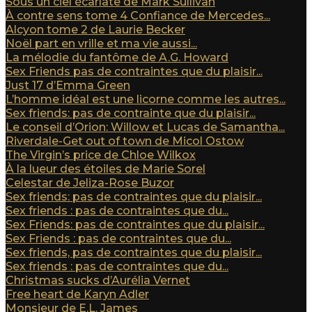
Sous un ciel écarlate de Mark Sullivan
À contre sens tome 4 Confiance de Mercedes...
Alcyon tome 2 de Laurie Becker
Noël part en vrille et ma vie aussi...
La mélodie du fantôme de A.G. Howard
Sex Friends pas de contraintes que du plaisir...
Just 17 d’Emma Green
L’homme idéal est une licorne comme les autres...
Sex friends: pas de contrainte que du plaisir...
Le conseil d’Orion: Willow et Lucas de Samantha...
Riverdale-Get out of town de Micol Ostow
The Virgin’s price de Chloe Wilkox
À la lueur des étoiles de Marie Sorel
Celestar de Jeliza-Rose Buzor
Sex friends: pas de contraintes que du plaisir...
Sex friends : pas de contraintes que du...
Sex Friends: pas de contraintes que du plaisir...
Sex Friends : pas de contraintes que du...
Sex friends, pas de contraintes que du plaisir...
Sex friends : pas de contraintes que du...
Christmas sucks d’Aurélia Vernet
Free heart de Karyn Adler
Monsieur de E.L. James