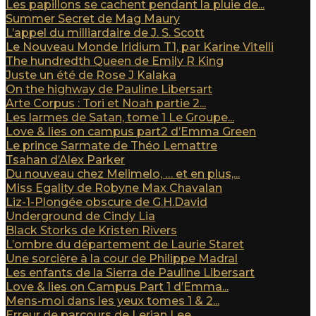
Les papillons se cachent pendant la pluie de...
Summer Secret de Mag Maury
L’appel du milliardaire de J. S. Scott
Le Nouveau Monde Iridium T1, par Karine Vitelli
The hundredth Queen de Emily R King
Juste un été de Rose J Kalaka
On the highway de Pauline Libersart
Arte Corpus : Tori et Noah partie 2...
Les larmes de Satan, tome 1 Le Groupe...
Love & lies on campus part2 d’Emma Green
Le prince Sarmate de Théo Lemattre
Tsahan d’Alex Parker
Du nouveau chez Melimelo, … et en plus,...
Miss Egality de Robyne Max Chavalan
Liz-1-Plongée obscure de G.H.David
Underground de Cindy Lia
Black Storks de Kristen Rivers
L’ombre du département de Laurie Staret
Une sorcière à la cour de Philippe Madral
Les enfants de la Sierra de Pauline Libersart
Love & lies on Campus Part 1 d’Emma...
Mens-moi dans les yeux tomes 1 & 2...
Erreur de parcours de Lerian Lee