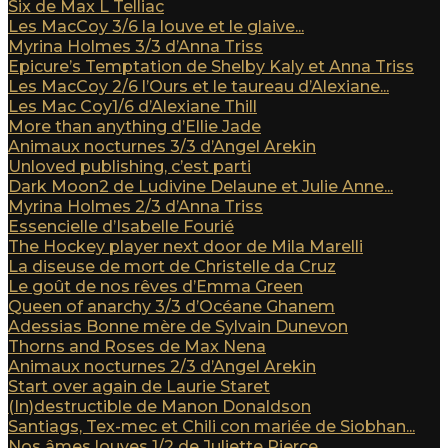
Six de Max L Telliac
Les MacCoy 3/6 la louve et le glaive...
Myrina Holmes 3/3 d’Anna Triss
Epicure’s Temptation de Shelby Kaly et Anna Triss
Les MacCoy 2/6 l’Ours et le taureau d’Alexiane...
Les Mac Coy1/6 d’Alexiane Thill
More than anything d’Ellie Jade
Animaux nocturnes 3/3 d’Angel Arekin
Unloved publishing, c’est parti
Dark Moon2 de Ludivine Delaune et Julie Anne...
Myrina Holmes 2/3 d’Anna Triss
Essencielle d’Isabelle Fourié
The Hockey player next door de Mila Marelli
La diseuse de mort de Christelle da Cruz
Le goût de nos rêves d’Emma Green
Queen of anarchy 3/3 d’Océane Ghanem
Adessias Bonne mère de Sylvain Dunevon
Thorns and Roses de Max Nena
Animaux nocturnes 2/3 d’Angel Arekin
Start over again de Laurie Staret
(In)destructible de Manon Donaldson
Santiags, Tex-mec et Chili con mariée de Siobhan...
Nos âmes louves 1/2 de Juliette Pierce