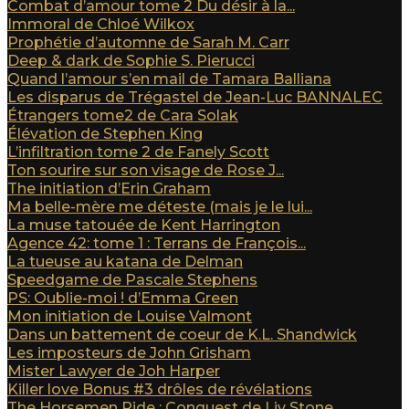
Combat d’amour tome 2 Du désir à la...
Immoral de Chloé Wilkox
Prophétie d’automne de Sarah M. Carr
Deep & dark de Sophie S. Pierucci
Quand l’amour s’en mail de Tamara Balliana
Les disparus de Trégastel de Jean-Luc BANNALEC
Étrangers tome2 de Cara Solak
Élévation de Stephen King
L’infiltration tome 2 de Fanely Scott
Ton sourire sur son visage de Rose J...
The initiation d’Erin Graham
Ma belle-mère me déteste (mais je le lui...
La muse tatouée de Kent Harrington
Agence 42: tome 1 : Terrans de François...
La tueuse au katana de Delman
Speedgame de Pascale Stephens
PS: Oublie-moi ! d’Emma Green
Mon initiation de Louise Valmont
Dans un battement de coeur de K.L. Shandwick
Les imposteurs de John Grisham
Mister Lawyer de Joh Harper
Killer love Bonus #3 drôles de révélations
The Horsemen Ride : Conquest de Liv Stone