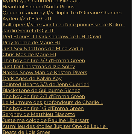
Ayden 2/2 Châtiment d’Elle Catt
Beautiful Sinner d’Anita Rigins
Queen of anarchy 1/3 Duplicité d’Océane Ghanem
Ayden 1/2 d’Elle Catt
Kalliopée 1/3 Le sacrifice d’une princesse de Koko...
Jardin Secret d’Oly TL
Red Stories-1-Dark shadow de G.H. David
Pray for me de Marie HJ
Just Sex & tattoos de Mina Zadig
Chris Mas de Marie HJ
The boy on fire 3/3 d’Emma Green
Just for Christmas d’Izia Soley
Naked Snow Man de Kristen Rivers
Dark Ages de Kalvin Kay
Tainted Hearts 3/3 de Jenn Guerrieri
Blackstone de Guillaume Richez
The boy on fire 2/3 d’Emma Green
Le Murmure des profondeurs de Charlie L
The boy on fire 1/3 d’Emma Green
Serghey de Matthieu Biasotto
Juste ma coloc de Pauline Libersart
Au milieu des étoiles Jupiter One de Laurie...
Beats de Lois Smes