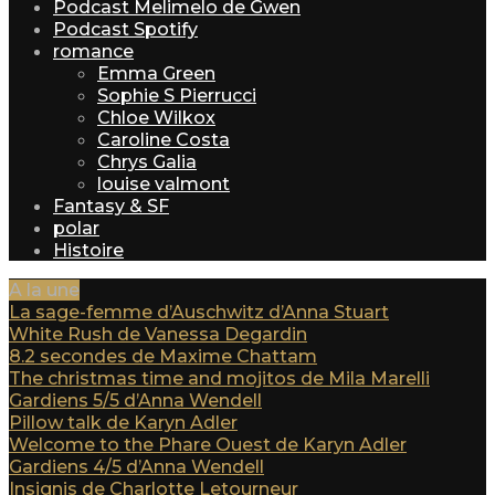
Podcast Melimelo de Gwen
Podcast Spotify
romance
Emma Green
Sophie S Pierrucci
Chloe Wilkox
Caroline Costa
Chrys Galia
louise valmont
Fantasy & SF
polar
Histoire
A la une
La sage-femme d’Auschwitz d’Anna Stuart
White Rush de Vanessa Degardin
8.2 secondes de Maxime Chattam
The christmas time and mojitos de Mila Marelli
Gardiens 5/5 d’Anna Wendell
Pillow talk de Karyn Adler
Welcome to the Phare Ouest de Karyn Adler
Gardiens 4/5 d’Anna Wendell
Insignis de Charlotte Letourneur