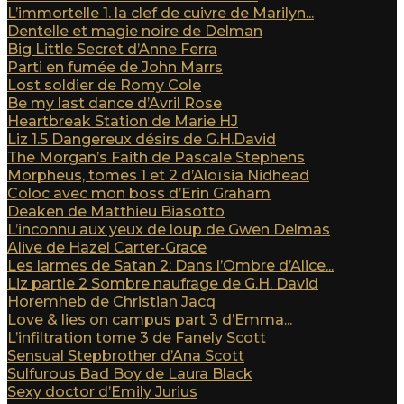
L’immortelle 1. la clef de cuivre de Marilyn...
Dentelle et magie noire de Delman
Big Little Secret d’Anne Ferra
Parti en fumée de John Marrs
Lost soldier de Romy Cole
Be my last dance d’Avril Rose
Heartbreak Station de Marie HJ
Liz 1.5 Dangereux désirs de G.H.David
The Morgan’s Faith de Pascale Stephens
Morpheus, tomes 1 et 2 d’Aloïsia Nidhead
Coloc avec mon boss d’Erin Graham
Deaken de Matthieu Biasotto
L’inconnu aux yeux de loup de Gwen Delmas
Alive de Hazel Carter-Grace
Les larmes de Satan 2: Dans l’Ombre d’Alice...
Liz partie 2 Sombre naufrage de G.H. David
Horemheb de Christian Jacq
Love & lies on campus part 3 d’Emma...
L’infiltration tome 3 de Fanely Scott
Sensual Stepbrother d’Ana Scott
Sulfurous Bad Boy de Laura Black
Sexy doctor d’Emily Jurius