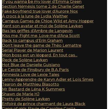
If you wanna be my lover d’Emma Green
Section Némésis tome 2 de Charlie Genet
Fake boyfriend true lover d’Aurore Nox
À crocs à la lune de Lydia Walther
Campus Games de Chloe Wild et Amy Hopper
Kent son avatar et moi de Solène Layken
Bas les griffes d’Ambre de Langevin
Kiss me, Fight me, Love me d’Ana Scott
Back to campus d’Erin Graham
Don’t leave the game de Théo Lemattre
Serial Player de Marion Laurent
Mon boss est un léopard. En tout cas...
Reck de Solène Layken
Hot Blue de Danielle Guisiano
Le Cercle de Finsbury de B.A.Paris
Amnesia Love de Lexie Tales
Lenny-Apprendre de Karyn Adler et Loïs Smes
Tearon de Matthieu Biasotto
Mr Bastard de Léna K Summers
Shawn de Marie HJ
Pretty de Solène Layken
Enfoiré de prince charmant de Laura Black
Gang of girls Flavie de Caroline Costa