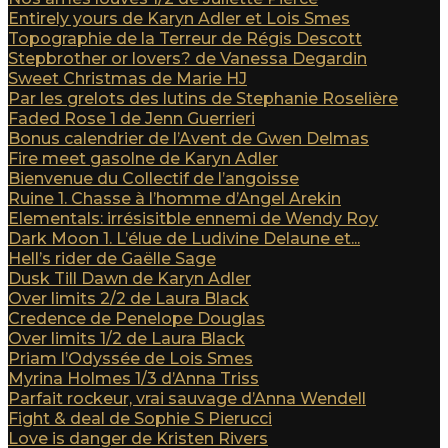
Entirely yours de Karyn Adler et Lois Smes
Topographie de la Terreur de Régis Descott
Stepbrother or lovers? de Vanessa Degardin
Sweet Christmas de Marie HJ
Par les grelots des lutins de Stephanie Roselière
Faded Rose 1 de Jenn Guerrieri
Bonus calendrier de l’Avent de Gwen Delmas
Fire meet gasolne de Karyn Adler
Bienvenue du Collectif de l’angoisse
Ruine 1. Chasse à l’homme d’Angel Arekin
Elementals: irrésisitble ennemi de Wendy Roy
Dark Moon 1. L’élue de Ludivine Delaune et...
Hell’s rider de Gaëlle Sage
Dusk Till Dawn de Karyn Adler
Over limits 2/2 de Laura Black
Credence de Penelope Douglas
Over limits 1/2 de Laura Black
Priam l’Odyssée de Lois Smes
Myrina Holmes 1/3 d’Anna Triss
Parfait rockeur, vrai sauvage d’Anna Wendell
Fight & deal de Sophie S Pierucci
Love is danger de Kristen Rivers