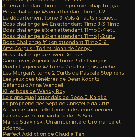
J-1 en attendant Timo… Le premier chapitre, ça...
Boss challenge #5 en attendant Timo, J-2 …...
Le département tome 3, Vols à hauts risques...
Boss challenge #4 En attendant Timo J-3 Timo,...
Boss challenge #3: en attendant Timo J-4 et...
Boss challenge #2: en attendant Timo j-5: un...
Boss Challenge #1 : en attendant Timo J-6...
Arte Corpus : Tori et Noah de Jenny...
Boss challenge de Gwen Delmas
Game over, Agence 42 tome 3 de François...
Predict: agence 42 tome 2 de François Rochet
Les Morgan’s tome 2 Curtis de Pascale Stephens
Les yeux des ténèbres de Dean Koontz
Défendu d’Anna Wendell
Killer boss de Wendy Roy
Le signe que j’attendais de Rose. J. Kalaka
La prophétie des Sept de Christelle da Cruz
Attirance criminelle tome 3 de Jenn Guerrieri
La caresse du milliardaire de J.S. Scott
Marko Stravinski: Un amour interdit: romance et
science...
Perfect Addiction de Claudia Tan