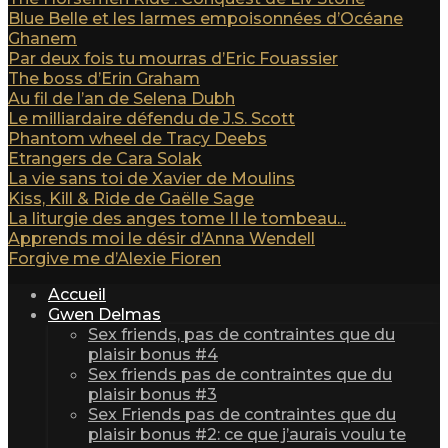
Blue Belle et les larmes empoisonnées d’Océane
Ghanem
Par deux fois tu mourras d’Eric Fouassier
The boss d’Erin Graham
Au fil de l’an de Selena Dubh
Le milliardaire défendu de J.S. Scott
Phantom wheel de Tracy Deebs
Etrangers de Cara Solak
La vie sans toi de Xavier de Moulins
Kiss, Kill & Ride de Gaëlle Sage
La liturgie des anges tome II le tombeau...
Apprends moi le désir d’Anna Wendell
Forgive me d’Alexie Fioren
Accueil
Gwen Delmas
Sex friends, pas de contraintes que du
plaisir bonus #4
Sex friends pas de contraintes que du
plaisir bonus #3
Sex Friends pas de contraintes que du
plaisir bonus #2: ce que j’aurais voulu te