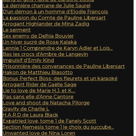
La dernière chamane de Julie Saurel
D’un démon à un homme d’Elodie François
La passion du Comte de Pauline Libersart
Arrogant Highlander de Mina Zadig
Le serment
Sex enemy de Delhia Bouvier
Un hiver sucré de Rose Kalaka
Lennie 1 Comprendre de Karyn Adler et Lois...
Bas les crocs d’Ambre de Langevin
Impulsif d’Emily Kind
Prisonnière des convenances de Pauline Libersart
Hakon de Matthieu Biasotto
Bonus Perfect Boss: des fleurets et un karaoké
Arrogant Rider de Gaëlle Sage
Lie to love de Marie H.J. et K....
Pas sans elle d’Anne Cantore
Love and shoot de Natacha Pilorge
Gravity de Charlie L
H.A.R.D de Laura Black
Expatried love, tome 1 de Fanely Scott
Section Nemesis tome 1 le choix du succube...
Unwanted love de Nina Loren