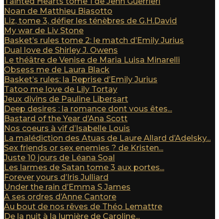
Tainted Hearts tome 1 de Jenn Guerrieri
Noan de Matthieu Biasotto
Liz, tome 3, défier les ténèbres de G.H.David
My war de Liv Stone
Basket’s rules tome 2: le match d’Emily Jurius
Dual love de Shirley J. Owens
Le théâtre de Venise de Maria Luisa Minarelli
Obsess me de Laura Black
Basket’s rules: la Reprise d’Emily Jurius
Tatoo me love de Lily Tortay
Jeux divins de Pauline Libersart
Deep desires : la romance dont vous êtes...
Bastard of the Year d’Ana Scott
Nos coeurs à vif d’Isabelle Louis
La malédiction des Atuas de Laure Allard d’Adelsky...
Sex friends or sex enemies ? de Kristen...
Juste 10 jours de Léana Soal
Les larmes de Satan tome 3 aux portes...
Forever yours d’Iris Julliard
Under the rain d’Emma S James
A ses ordres d’Anne Cantore
Au bout de nos rêves de Théo Lemattre
De la nuit à la lumière de Caroline...