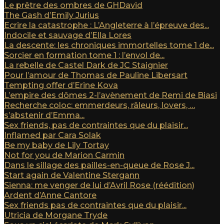
Le prêtre des ombres de GHDavid
The Gash d’Emily Jurius
Ecrire la catastrophe : L’Angleterre à l’épreuve des...
Indocile et sauvage d’Ella Lores
La descente: les chroniques immortelles tome 1 de...
Sorcier en formation tome 1 : l’envol de...
La rebelle de Castel Dark de JC Staignier
Pour l’amour de Thomas de Pauline Libersart
Tempting offer d’Erine Kova
L’empire des dômes 2-l’avènement de Remi de Biasi
Recherche coloc: emmerdeurs, râleurs, lovers, …
s’abstenir d’Emma...
Sex friends, pas de contraintes que du plaisir...
Inflamed par Cara Solak
Be my baby de Lily Tortay
Not for you de Marion Carmin
Dans le sillage des pailles-en-queue de Rose J...
Start again de Valentine Stergann
Sienna: me venger de lui d’Avril Rose (réédition)
Ardent d’Anne Cantore
Sex friends pas de contraintes que du plaisir...
Utricia de Morgane Tryde