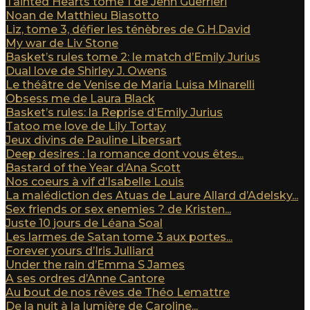
Tainted Hearts tome 1 de Jenn Guerrieri
Noan de Matthieu Biasotto
Liz, tome 3, défier les ténèbres de G.H.David
My war de Liv Stone
Basket’s rules tome 2: le match d’Emily Jurius
Dual love de Shirley J. Owens
Le théâtre de Venise de Maria Luisa Minarelli
Obsess me de Laura Black
Basket’s rules: la Reprise d’Emily Jurius
Tatoo me love de Lily Tortay
Jeux divins de Pauline Libersart
Deep desires : la romance dont vous êtes...
Bastard of the Year d’Ana Scott
Nos coeurs à vif d’Isabelle Louis
La malédiction des Atuas de Laure Allard d’Adelsky...
Sex friends or sex enemies ? de Kristen...
Juste 10 jours de Léana Soal
Les larmes de Satan tome 3 aux portes...
Forever yours d’Iris Julliard
Under the rain d’Emma S James
A ses ordres d’Anne Cantore
Au bout de nos rêves de Théo Lemattre
De la nuit à la lumière de Caroline...