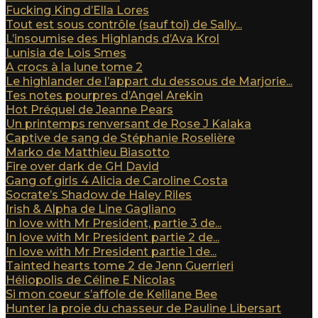
Fucking King d’Ella Lores
Tout est sous contrôle (sauf toi) de Sally...
L’insoumise des Highlands d’Ava Krol
Lunisia de Lois Smes
A crocs à la lune tome 2
Le highlander de l’appart du dessous de Marjorie...
Tes notes pourpres d’Angel Arekin
Hot Préquel de Jeanne Pears
Un printemps renversant de Rose J Kalaka
Captive de sang de Stéphanie Roselière
Marko de Matthieu Biasotto
Fire over dark de GH David
Gang of girls 4 Alicia de Caroline Costa
Socrate’s Shadow de Haley Riles
Irish & Alpha de Line Gagliano
In love with Mr President, partie 3 de...
In love with Mr President partie 2 de...
In love with Mr President partie 1 de...
Tainted hearts tome 2 de Jenn Guerrieri
Héliopolis de Céline E Nicolas
Si mon coeur s’affole de Kelilane Bee
Hunter la proie du chasseur de Pauline Libersart