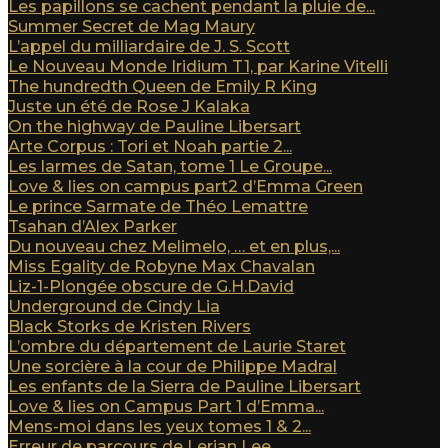
Les papillons se cachent pendant la pluie de...
Summer Secret de Mag Maury
L’appel du milliardaire de J. S. Scott
Le Nouveau Monde Iridium T1, par Karine Vitelli
The hundredth Queen de Emily R King
Juste un été de Rose J Kalaka
On the highway de Pauline Libersart
Arte Corpus : Tori et Noah partie 2...
Les larmes de Satan, tome 1 Le Groupe...
Love & lies on campus part2 d’Emma Green
Le prince Sarmate de Théo Lemattre
Tsahan d’Alex Parker
Du nouveau chez Melimelo, … et en plus,...
Miss Egality de Robyne Max Chavalan
Liz-1-Plongée obscure de G.H.David
Underground de Cindy Lia
Black Storks de Kristen Rivers
L’ombre du département de Laurie Staret
Une sorcière à la cour de Philippe Madral
Les enfants de la Sierra de Pauline Libersart
Love & lies on Campus Part 1 d’Emma...
Mens-moi dans les yeux tomes 1 & 2...
Erreur de parcours de Lerian Lee