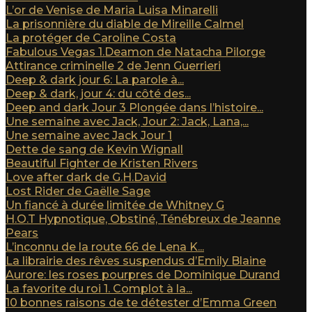
L’or de Venise de Maria Luisa Minarelli
La prisonnière du diable de Mireille Calmel
La protéger de Caroline Costa
Fabulous Vegas 1.Deamon de Natacha Pilorge
Attirance criminelle 2 de Jenn Guerrieri
Deep & dark jour 6: La parole à...
Deep & dark, jour 4: du côté des...
Deep and dark Jour 3 Plongée dans l’histoire...
Une semaine avec Jack, Jour 2: Jack, Lana,...
Une semaine avec Jack Jour 1
Dette de sang de Kevin Wignall
Beautiful Fighter de Kristen Rivers
Love after dark de G.H.David
Lost Rider de Gaëlle Sage
Un fiancé à durée limitée de Whitney G
H.O.T Hypnotique, Obstiné, Ténébreux de Jeanne
Pears
L’inconnu de la route 66 de Lena K...
La librairie des rêves suspendus d’Emily Blaine
Aurore: les roses pourpres de Dominique Durand
La favorite du roi 1. Complot à la...
10 bonnes raisons de te détester d’Emma Green