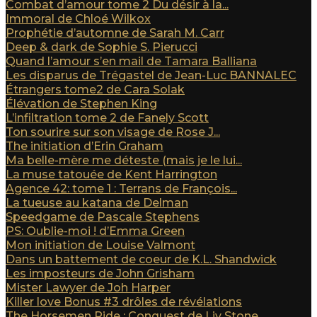
Combat d’amour tome 2 Du désir à la...
Immoral de Chloé Wilkox
Prophétie d’automne de Sarah M. Carr
Deep & dark de Sophie S. Pierucci
Quand l’amour s’en mail de Tamara Balliana
Les disparus de Trégastel de Jean-Luc BANNALEC
Étrangers tome2 de Cara Solak
Élévation de Stephen King
L’infiltration tome 2 de Fanely Scott
Ton sourire sur son visage de Rose J...
The initiation d’Erin Graham
Ma belle-mère me déteste (mais je le lui...
La muse tatouée de Kent Harrington
Agence 42: tome 1 : Terrans de François...
La tueuse au katana de Delman
Speedgame de Pascale Stephens
PS: Oublie-moi ! d’Emma Green
Mon initiation de Louise Valmont
Dans un battement de coeur de K.L. Shandwick
Les imposteurs de John Grisham
Mister Lawyer de Joh Harper
Killer love Bonus #3 drôles de révélations
The Horsemen Ride : Conquest de Liv Stone