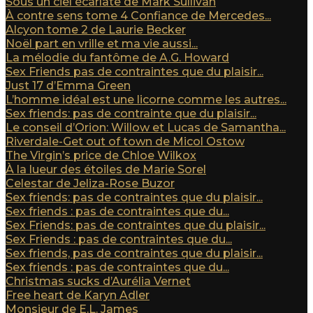
Sous un ciel écarlate de Mark Sullivan
À contre sens tome 4 Confiance de Mercedes...
Alcyon tome 2 de Laurie Becker
Noël part en vrille et ma vie aussi...
La mélodie du fantôme de A.G. Howard
Sex Friends pas de contraintes que du plaisir...
Just 17 d’Emma Green
L’homme idéal est une licorne comme les autres...
Sex friends: pas de contrainte que du plaisir...
Le conseil d’Orion: Willow et Lucas de Samantha...
Riverdale-Get out of town de Micol Ostow
The Virgin’s price de Chloe Wilkox
À la lueur des étoiles de Marie Sorel
Celestar de Jeliza-Rose Buzor
Sex friends: pas de contraintes que du plaisir...
Sex friends : pas de contraintes que du...
Sex Friends: pas de contraintes que du plaisir...
Sex Friends : pas de contraintes que du...
Sex friends, pas de contraintes que du plaisir...
Sex friends : pas de contraintes que du...
Christmas sucks d’Aurélia Vernet
Free heart de Karyn Adler
Monsieur de E.L. James