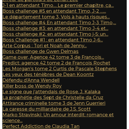
J-1 en attendant Timo… Le premier chapitre, ça...
Boss challenge #5 en attendant Timo, J-2 …...
Le département tome 3, Vols à hauts risques...
Boss challenge #4 En attendant Timo J-3 Timo,...
Boss challenge #3: en attendant Timo J-4 et...
Boss challenge #2: en attendant Timo j-5: un...
Boss Challenge #1 : en attendant Timo J-6...
Arte Corpus : Tori et Noah de Jenny...
Boss challenge de Gwen Delmas
Game over, Agence 42 tome 3 de François...
Predict: agence 42 tome 2 de François Rochet
Les Morgan’s tome 2 Curtis de Pascale Stephens
Les yeux des ténèbres de Dean Koontz
Défendu d’Anna Wendell
Killer boss de Wendy Roy
Le signe que j’attendais de Rose. J. Kalaka
La prophétie des Sept de Christelle da Cruz
Attirance criminelle tome 3 de Jenn Guerrieri
La caresse du milliardaire de J.S. Scott
Marko Stravinski: Un amour interdit: romance et
science...
Perfect Addiction de Claudia Tan