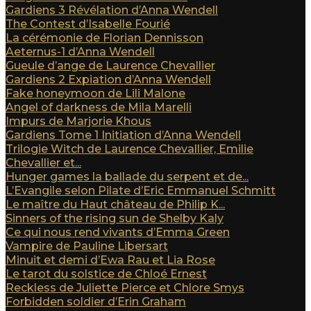
Gardiens 3 Révélation d’Anna Wendell
The Contest d’Isabelle Fourié
La cérémonie de Florian Dennisson
Aeternus-1 d’Anna Wendell
Gueule d’ange de Laurence Chevallier
Gardiens 2 Expiation d’Anna Wendell
Fake honeymoon de Lili Malone
Angel of darkness de Mila Marelli
Impurs de Marjorie Khous
Gardiens Tome 1 Initiation d’Anna Wendell
Trilogie Witch de Laurence Chevallier, Emilie
Chevallier et...
Hunger games la ballade du serpent et de...
L’Evangile selon Pilate d’Eric Emmanuel Schmitt
Le maître du Haut château de Philip K...
Sinners of the rising sun de Shelby Kaly
Ce qui nous rend vivants d’Emma Green
Vampire de Pauline Libersart
Minuit et demi d’Ewa Rau et Lia Rose
Le tarot du solstice de Chloé Ernest
Reckless de Juliette Pierce et Chlore Smys
Forbidden soldier d’Erin Graham