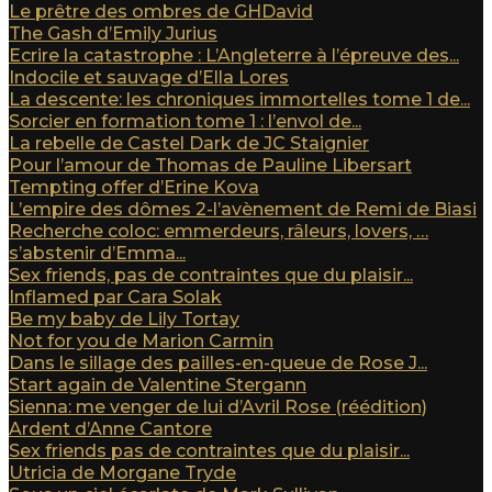
Le prêtre des ombres de GHDavid
The Gash d’Emily Jurius
Ecrire la catastrophe : L’Angleterre à l’épreuve des...
Indocile et sauvage d’Ella Lores
La descente: les chroniques immortelles tome 1 de...
Sorcier en formation tome 1 : l’envol de...
La rebelle de Castel Dark de JC Staignier
Pour l’amour de Thomas de Pauline Libersart
Tempting offer d’Erine Kova
L’empire des dômes 2-l’avènement de Remi de Biasi
Recherche coloc: emmerdeurs, râleurs, lovers, …
s’abstenir d’Emma...
Sex friends, pas de contraintes que du plaisir...
Inflamed par Cara Solak
Be my baby de Lily Tortay
Not for you de Marion Carmin
Dans le sillage des pailles-en-queue de Rose J...
Start again de Valentine Stergann
Sienna: me venger de lui d’Avril Rose (réédition)
Ardent d’Anne Cantore
Sex friends pas de contraintes que du plaisir...
Utricia de Morgane Tryde