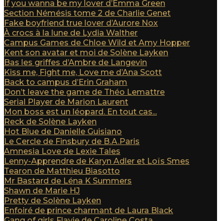
If you wanna be my lover d’Emma Green
Section Némésis tome 2 de Charlie Genet
Fake boyfriend true lover d’Aurore Nox
À crocs à la lune de Lydia Walther
Campus Games de Chloe Wild et Amy Hopper
Kent son avatar et moi de Solène Layken
Bas les griffes d’Ambre de Langevin
Kiss me, Fight me, Love me d’Ana Scott
Back to campus d’Erin Graham
Don’t leave the game de Théo Lemattre
Serial Player de Marion Laurent
Mon boss est un léopard. En tout cas...
Reck de Solène Layken
Hot Blue de Danielle Guisiano
Le Cercle de Finsbury de B.A.Paris
Amnesia Love de Lexie Tales
Lenny-Apprendre de Karyn Adler et Loïs Smes
Tearon de Matthieu Biasotto
Mr Bastard de Léna K Summers
Shawn de Marie HJ
Pretty de Solène Layken
Enfoiré de prince charmant de Laura Black
Gang of girls Flavie de Caroline Costa