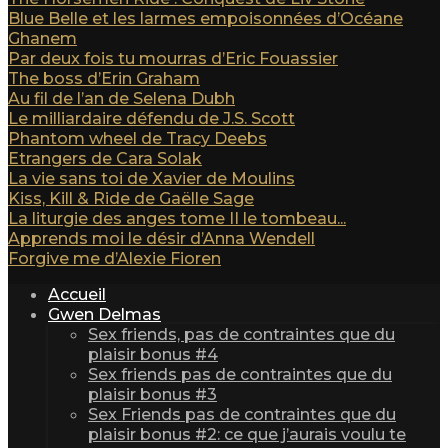
Blue Belle et les larmes empoisonnées d’Océane
Ghanem
Par deux fois tu mourras d’Eric Fouassier
The boss d’Erin Graham
Au fil de l’an de Selena Dubh
Le milliardaire défendu de J.S. Scott
Phantom wheel de Tracy Deebs
Etrangers de Cara Solak
La vie sans toi de Xavier de Moulins
Kiss, Kill & Ride de Gaëlle Sage
La liturgie des anges tome II le tombeau...
Apprends moi le désir d’Anna Wendell
Forgive me d’Alexie Fioren
Accueil
Gwen Delmas
Sex friends, pas de contraintes que du
plaisir bonus #4
Sex friends pas de contraintes que du
plaisir bonus #3
Sex Friends pas de contraintes que du
plaisir bonus #2: ce que j’aurais voulu te