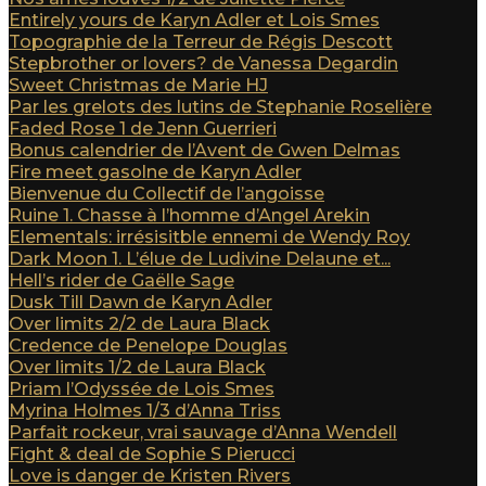
Entirely yours de Karyn Adler et Lois Smes
Topographie de la Terreur de Régis Descott
Stepbrother or lovers? de Vanessa Degardin
Sweet Christmas de Marie HJ
Par les grelots des lutins de Stephanie Roselière
Faded Rose 1 de Jenn Guerrieri
Bonus calendrier de l’Avent de Gwen Delmas
Fire meet gasolne de Karyn Adler
Bienvenue du Collectif de l’angoisse
Ruine 1. Chasse à l’homme d’Angel Arekin
Elementals: irrésisitble ennemi de Wendy Roy
Dark Moon 1. L’élue de Ludivine Delaune et...
Hell’s rider de Gaëlle Sage
Dusk Till Dawn de Karyn Adler
Over limits 2/2 de Laura Black
Credence de Penelope Douglas
Over limits 1/2 de Laura Black
Priam l’Odyssée de Lois Smes
Myrina Holmes 1/3 d’Anna Triss
Parfait rockeur, vrai sauvage d’Anna Wendell
Fight & deal de Sophie S Pierucci
Love is danger de Kristen Rivers