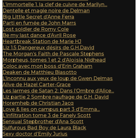
L’immortelle 1. la clef de cuivre de Marilyn...
Dentelle et magie noire de Delman
Big Little Secret d’Anne Ferra
Parti en fumée de John Marrs
Lost soldier de Romy Cole
Be my last dance d’Avril Rose
Heartbreak Station de Marie HJ
Liz 1.5 Dangereux désirs de G.H.David
The Morgan’s Faith de Pascale Stephens
Morpheus, tomes 1 et 2 d’Aloïsia Nidhead
Coloc avec mon boss d’Erin Graham
Deaken de Matthieu Biasotto
L’inconnu aux yeux de loup de Gwen Delmas
Alive de Hazel Carter-Grace
Les larmes de Satan 2: Dans l’Ombre d’Alice...
Liz partie 2 Sombre naufrage de G.H. David
Horemheb de Christian Jacq
Love & lies on campus part 3 d’Emma...
L’infiltration tome 3 de Fanely Scott
Sensual Stepbrother d’Ana Scott
Sulfurous Bad Boy de Laura Black
Sexy doctor d’Emily Jurius