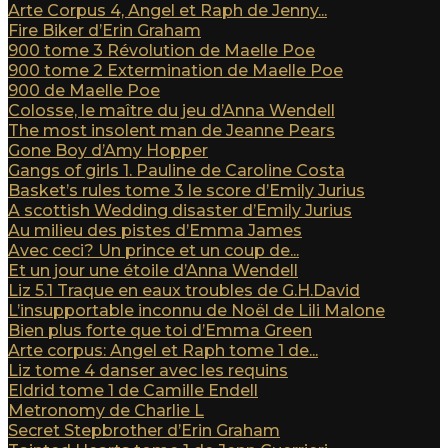
Arte Corpus 4, Angel et Raph de Jenny...
Fire Biker d’Erin Graham
900 tome 3 Révolution de Maelle Poe
900 tome 2 Extermination de Maelle Poe
900 de Maelle Poe
Colosse, le maître du jeu d’Anna Wendell
The most insolent man de Jeanne Pears
Gone Boy d’Amy Hopper
Gangs of girls 1. Pauline de Caroline Costa
Basket’s rules tome 3 le score d’Emily Jurius
A scottish Wedding disaster d’Emily Jurius
Au milieu des pistes d’Emma James
Avec ceci? Un prince et un coup de...
Et un jour une étoile d’Anna Wendell
Liz 5.1 Traque en eaux troubles de G.H.David
L’insupportable inconnu de Noël de Lili Malone
Bien plus forte que toi d’Emma Green
Arte corpus: Angel et Raph tome 1 de...
Liz tome 4 danser avec les requins
Eldrid tome 1 de Camille Endell
Metronomy de Charlie L
Secret Stepbrother d’Erin Graham