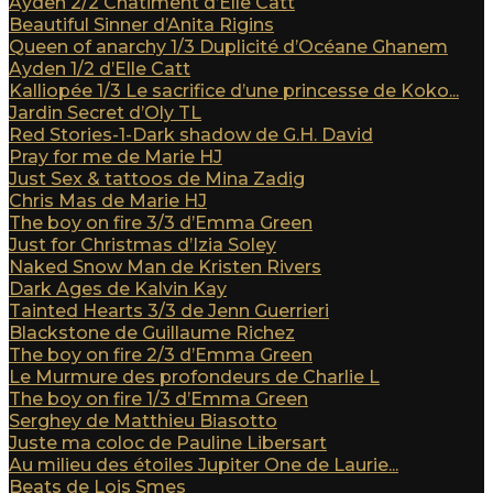
Ayden 2/2 Châtiment d’Elle Catt
Beautiful Sinner d’Anita Rigins
Queen of anarchy 1/3 Duplicité d’Océane Ghanem
Ayden 1/2 d’Elle Catt
Kalliopée 1/3 Le sacrifice d’une princesse de Koko...
Jardin Secret d’Oly TL
Red Stories-1-Dark shadow de G.H. David
Pray for me de Marie HJ
Just Sex & tattoos de Mina Zadig
Chris Mas de Marie HJ
The boy on fire 3/3 d’Emma Green
Just for Christmas d’Izia Soley
Naked Snow Man de Kristen Rivers
Dark Ages de Kalvin Kay
Tainted Hearts 3/3 de Jenn Guerrieri
Blackstone de Guillaume Richez
The boy on fire 2/3 d’Emma Green
Le Murmure des profondeurs de Charlie L
The boy on fire 1/3 d’Emma Green
Serghey de Matthieu Biasotto
Juste ma coloc de Pauline Libersart
Au milieu des étoiles Jupiter One de Laurie...
Beats de Lois Smes