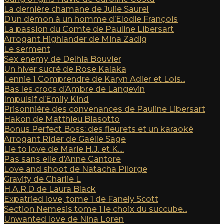
La dernière chamane de Julie Saurel
D’un démon à un homme d’Elodie François
La passion du Comte de Pauline Libersart
Arrogant Highlander de Mina Zadig
Le serment
Sex enemy de Delhia Bouvier
Un hiver sucré de Rose Kalaka
Lennie 1 Comprendre de Karyn Adler et Lois...
Bas les crocs d’Ambre de Langevin
Impulsif d’Emily Kind
Prisonnière des convenances de Pauline Libersart
Hakon de Matthieu Biasotto
Bonus Perfect Boss: des fleurets et un karaoké
Arrogant Rider de Gaëlle Sage
Lie to love de Marie H.J. et K....
Pas sans elle d’Anne Cantore
Love and shoot de Natacha Pilorge
Gravity de Charlie L
H.A.R.D de Laura Black
Expatried love, tome 1 de Fanely Scott
Section Nemesis tome 1 le choix du succube...
Unwanted love de Nina Loren