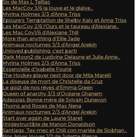
Six de Max L Telliac
Les MacCoy 3/6 la louve et le glaive...
Myrina Holmes 3/3 d’Anna Triss
Epicure’s Temptation de Shelby Kaly et Anna Triss
Les MacCoy 2/6 l’Ours et le taureau d’Alexiane...
Les Mac Coy1/6 d’Alexiane Thill
More than anything d’Ellie Jade
Animaux nocturnes 3/3 d’Angel Arekin
Unloved publishing, c’est parti
Dark Moon2 de Ludivine Delaune et Julie Anne...
Myrina Holmes 2/3 d’Anna Triss
Essencielle d’Isabelle Fourié
The Hockey player next door de Mila Marelli
La diseuse de mort de Christelle da Cruz
Le goût de nos rêves d’Emma Green
Queen of anarchy 3/3 d’Océane Ghanem
Adessias Bonne mère de Sylvain Dunevon
Thorns and Roses de Max Nena
Animaux nocturnes 2/3 d’Angel Arekin
Start over again de Laurie Staret
(In)destructible de Manon Donaldson
Santiags, Tex-mec et Chili con mariée de Siobhan...
Nos âmes louves 1/2 de Juliette Pierce