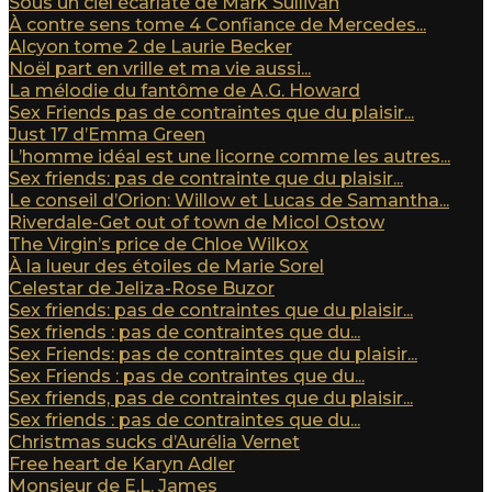
Sous un ciel écarlate de Mark Sullivan
À contre sens tome 4 Confiance de Mercedes...
Alcyon tome 2 de Laurie Becker
Noël part en vrille et ma vie aussi...
La mélodie du fantôme de A.G. Howard
Sex Friends pas de contraintes que du plaisir...
Just 17 d’Emma Green
L’homme idéal est une licorne comme les autres...
Sex friends: pas de contrainte que du plaisir...
Le conseil d’Orion: Willow et Lucas de Samantha...
Riverdale-Get out of town de Micol Ostow
The Virgin’s price de Chloe Wilkox
À la lueur des étoiles de Marie Sorel
Celestar de Jeliza-Rose Buzor
Sex friends: pas de contraintes que du plaisir...
Sex friends : pas de contraintes que du...
Sex Friends: pas de contraintes que du plaisir...
Sex Friends : pas de contraintes que du...
Sex friends, pas de contraintes que du plaisir...
Sex friends : pas de contraintes que du...
Christmas sucks d’Aurélia Vernet
Free heart de Karyn Adler
Monsieur de E.L. James