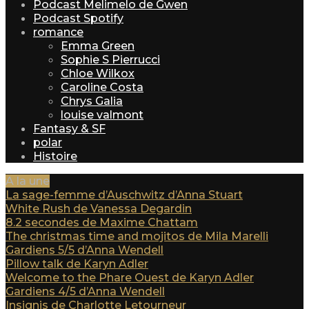
Podcast Melimelo de Gwen
Podcast Spotify
romance
Emma Green
Sophie S Pierrucci
Chloe Wilkox
Caroline Costa
Chrys Galia
louise valmont
Fantasy & SF
polar
Histoire
A la une
La sage-femme d’Auschwitz d’Anna Stuart
White Rush de Vanessa Degardin
8.2 secondes de Maxime Chattam
The christmas time and mojitos de Mila Marelli
Gardiens 5/5 d’Anna Wendell
Pillow talk de Karyn Adler
Welcome to the Phare Ouest de Karyn Adler
Gardiens 4/5 d’Anna Wendell
Insignis de Charlotte Letourneur