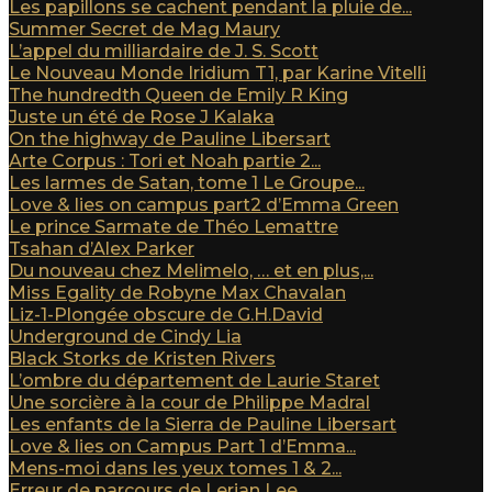
Les papillons se cachent pendant la pluie de...
Summer Secret de Mag Maury
L’appel du milliardaire de J. S. Scott
Le Nouveau Monde Iridium T1, par Karine Vitelli
The hundredth Queen de Emily R King
Juste un été de Rose J Kalaka
On the highway de Pauline Libersart
Arte Corpus : Tori et Noah partie 2...
Les larmes de Satan, tome 1 Le Groupe...
Love & lies on campus part2 d’Emma Green
Le prince Sarmate de Théo Lemattre
Tsahan d’Alex Parker
Du nouveau chez Melimelo, … et en plus,...
Miss Egality de Robyne Max Chavalan
Liz-1-Plongée obscure de G.H.David
Underground de Cindy Lia
Black Storks de Kristen Rivers
L’ombre du département de Laurie Staret
Une sorcière à la cour de Philippe Madral
Les enfants de la Sierra de Pauline Libersart
Love & lies on Campus Part 1 d’Emma...
Mens-moi dans les yeux tomes 1 & 2...
Erreur de parcours de Lerian Lee