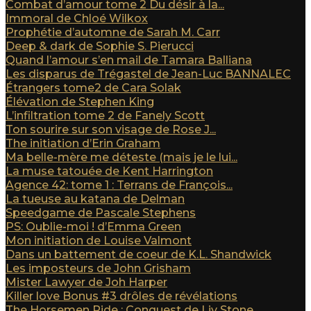
Combat d’amour tome 2 Du désir à la...
Immoral de Chloé Wilkox
Prophétie d’automne de Sarah M. Carr
Deep & dark de Sophie S. Pierucci
Quand l’amour s’en mail de Tamara Balliana
Les disparus de Trégastel de Jean-Luc BANNALEC
Étrangers tome2 de Cara Solak
Élévation de Stephen King
L’infiltration tome 2 de Fanely Scott
Ton sourire sur son visage de Rose J...
The initiation d’Erin Graham
Ma belle-mère me déteste (mais je le lui...
La muse tatouée de Kent Harrington
Agence 42: tome 1 : Terrans de François...
La tueuse au katana de Delman
Speedgame de Pascale Stephens
PS: Oublie-moi ! d’Emma Green
Mon initiation de Louise Valmont
Dans un battement de coeur de K.L. Shandwick
Les imposteurs de John Grisham
Mister Lawyer de Joh Harper
Killer love Bonus #3 drôles de révélations
The Horsemen Ride : Conquest de Liv Stone