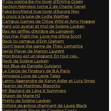
If you wanna be my lover d’Emma Green
Section Némésis tome 2 de Charlie Genet
Fake boyfriend true lover d’Aurore Nox
À crocs à la lune de Lydia Walther
Campus Games de Chloe Wild et Amy Hopper
Kent son avatar et moi de Solène Layken
Bas les griffes d’Ambre de Langevin
Kiss me, Fight me, Love me d’Ana Scott
Back to campus d’Erin Graham
Don’t leave the game de Théo Lemattre
Serial Player de Marion Laurent
Mon boss est un léopard. En tout cas...
Reck de Solène Layken
Hot Blue de Danielle Guisiano
Le Cercle de Finsbury de B.A.Paris
Amnesia Love de Lexie Tales
Lenny-Apprendre de Karyn Adler et Loïs Smes
Tearon de Matthieu Biasotto
Mr Bastard de Léna K Summers
Shawn de Marie HJ
Pretty de Solène Layken
Enfoiré de prince charmant de Laura Black
Gang of girls Flavie de Caroline Costa