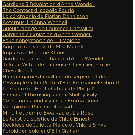
Gardiens 3 Révélation d’Anna Wendell
The Contest d’Isabelle Fourié
La cérémonie de Florian Dennisson
Aeternus-1 d’Anna Wendell
Gueule d’ange de Laurence Chevallier
Gardiens 2 Expiation d’Anna Wendell
Fake honeymoon de Lili Malone
Angel of darkness de Mila Marelli
Impurs de Marjorie Khous
Gardiens Tome 1 Initiation d’Anna Wendell
Trilogie Witch de Laurence Chevallier, Emilie
Chevallier et...
Hunger games la ballade du serpent et de...
L’Evangile selon Pilate d’Eric Emmanuel Schmitt
Le maître du Haut château de Philip K...
Sinners of the rising sun de Shelby Kaly
Ce qui nous rend vivants d’Emma Green
Vampire de Pauline Libersart
Minuit et demi d’Ewa Rau et Lia Rose
Le tarot du solstice de Chloé Ernest
Reckless de Juliette Pierce et Chlore Smys
Forbidden soldier d’Erin Graham