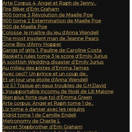
Arte Corpus 4, Angel et Raph de Jenny...
Fire Biker d’Erin Graham
900 tome 3 Révolution de Maelle Poe
900 tome 2 Extermination de Maelle Poe
900 de Maelle Poe
Colosse, le maître du jeu d’Anna Wendell
The most insolent man de Jeanne Pears
Gone Boy d’Amy Hopper
Gangs of girls 1. Pauline de Caroline Costa
Basket’s rules tome 3 le score d’Emily Jurius
A scottish Wedding disaster d’Emily Jurius
Au milieu des pistes d’Emma James
Avec ceci? Un prince et un coup de...
Et un jour une étoile d’Anna Wendell
Liz 5.1 Traque en eaux troubles de G.H.David
L’insupportable inconnu de Noël de Lili Malone
Bien plus forte que toi d’Emma Green
Arte corpus: Angel et Raph tome 1 de...
Liz tome 4 danser avec les requins
Eldrid tome 1 de Camille Endell
Metronomy de Charlie L
Secret Stepbrother d’Erin Graham