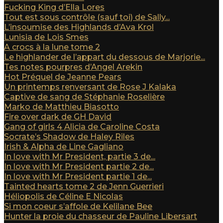
Fucking King d’Ella Lores
Tout est sous contrôle (sauf toi) de Sally...
L’insoumise des Highlands d’Ava Krol
Lunisia de Lois Smes
A crocs à la lune tome 2
Le highlander de l’appart du dessous de Marjorie...
Tes notes pourpres d’Angel Arekin
Hot Préquel de Jeanne Pears
Un printemps renversant de Rose J Kalaka
Captive de sang de Stéphanie Roselière
Marko de Matthieu Biasotto
Fire over dark de GH David
Gang of girls 4 Alicia de Caroline Costa
Socrate’s Shadow de Haley Riles
Irish & Alpha de Line Gagliano
In love with Mr President, partie 3 de...
In love with Mr President partie 2 de...
In love with Mr President partie 1 de...
Tainted hearts tome 2 de Jenn Guerrieri
Héliopolis de Céline E Nicolas
Si mon coeur s’affole de Kelilane Bee
Hunter la proie du chasseur de Pauline Libersart