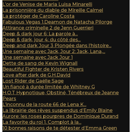
L’or de Venise de Maria Luisa Minarelli
La prisonnière du diable de Mireille Calmel
La protéger de Caroline Costa
Fabulous Vegas 1.Deamon de Natacha Pilorge
Attirance criminelle 2 de Jenn Guerrieri
Deep & dark jour 6: La parole à...
Deep & dark, jour 4: du côté des...
Deep and dark Jour 3 Plongée dans l’histoire...
Une semaine avec Jack, Jour 2: Jack, Lana,...
Une semaine avec Jack Jour 1
Dette de sang de Kevin Wignall
Beautiful Fighter de Kristen Rivers
Love after dark de G.H.David
Lost Rider de Gaëlle Sage
Un fiancé à durée limitée de Whitney G
H.O.T Hypnotique, Obstiné, Ténébreux de Jeanne
Pears
L’inconnu de la route 66 de Lena K...
La librairie des rêves suspendus d’Emily Blaine
Aurore: les roses pourpres de Dominique Durand
La favorite du roi 1. Complot à la...
10 bonnes raisons de te détester d’Emma Green