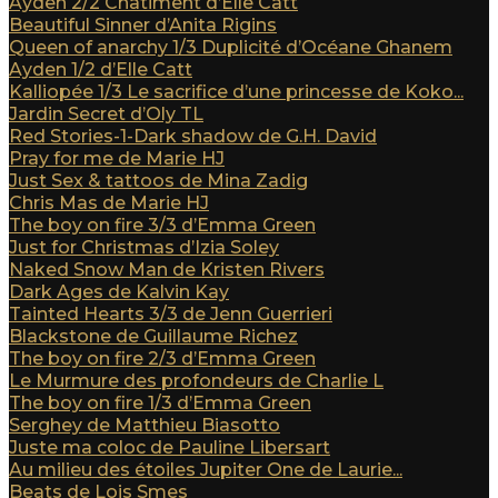
Ayden 2/2 Châtiment d’Elle Catt
Beautiful Sinner d’Anita Rigins
Queen of anarchy 1/3 Duplicité d’Océane Ghanem
Ayden 1/2 d’Elle Catt
Kalliopée 1/3 Le sacrifice d’une princesse de Koko...
Jardin Secret d’Oly TL
Red Stories-1-Dark shadow de G.H. David
Pray for me de Marie HJ
Just Sex & tattoos de Mina Zadig
Chris Mas de Marie HJ
The boy on fire 3/3 d’Emma Green
Just for Christmas d’Izia Soley
Naked Snow Man de Kristen Rivers
Dark Ages de Kalvin Kay
Tainted Hearts 3/3 de Jenn Guerrieri
Blackstone de Guillaume Richez
The boy on fire 2/3 d’Emma Green
Le Murmure des profondeurs de Charlie L
The boy on fire 1/3 d’Emma Green
Serghey de Matthieu Biasotto
Juste ma coloc de Pauline Libersart
Au milieu des étoiles Jupiter One de Laurie...
Beats de Lois Smes