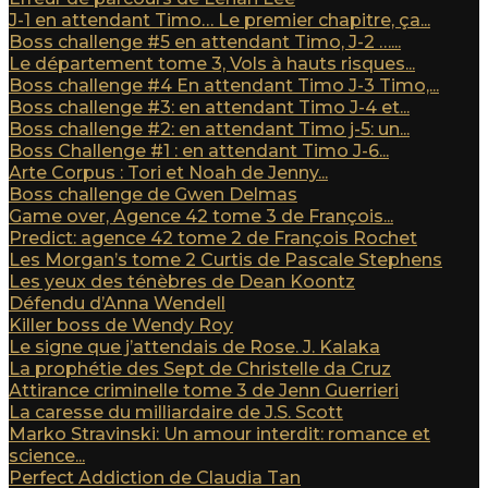
J-1 en attendant Timo… Le premier chapitre, ça...
Boss challenge #5 en attendant Timo, J-2 …...
Le département tome 3, Vols à hauts risques...
Boss challenge #4 En attendant Timo J-3 Timo,...
Boss challenge #3: en attendant Timo J-4 et...
Boss challenge #2: en attendant Timo j-5: un...
Boss Challenge #1 : en attendant Timo J-6...
Arte Corpus : Tori et Noah de Jenny...
Boss challenge de Gwen Delmas
Game over, Agence 42 tome 3 de François...
Predict: agence 42 tome 2 de François Rochet
Les Morgan’s tome 2 Curtis de Pascale Stephens
Les yeux des ténèbres de Dean Koontz
Défendu d’Anna Wendell
Killer boss de Wendy Roy
Le signe que j’attendais de Rose. J. Kalaka
La prophétie des Sept de Christelle da Cruz
Attirance criminelle tome 3 de Jenn Guerrieri
La caresse du milliardaire de J.S. Scott
Marko Stravinski: Un amour interdit: romance et
science...
Perfect Addiction de Claudia Tan