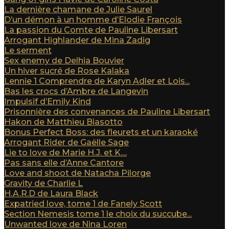
La dernière chamane de Julie Saurel
D’un démon à un homme d’Elodie François
La passion du Comte de Pauline Libersart
Arrogant Highlander de Mina Zadig
Le serment
Sex enemy de Delhia Bouvier
Un hiver sucré de Rose Kalaka
Lennie 1 Comprendre de Karyn Adler et Lois...
Bas les crocs d’Ambre de Langevin
Impulsif d’Emily Kind
Prisonnière des convenances de Pauline Libersart
Hakon de Matthieu Biasotto
Bonus Perfect Boss: des fleurets et un karaoké
Arrogant Rider de Gaëlle Sage
Lie to love de Marie H.J. et K....
Pas sans elle d’Anne Cantore
Love and shoot de Natacha Pilorge
Gravity de Charlie L
H.A.R.D de Laura Black
Expatried love, tome 1 de Fanely Scott
Section Nemesis tome 1 le choix du succube...
Unwanted love de Nina Loren