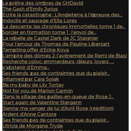
Le prêtre des ombres de GHDavid
The Gash d’Emily Jurius
Ecrire la catastrophe : L’Angleterre à l’épreuve des...
Indocile et sauvage d’Ella Lores
La descente: les chroniques immortelles tome 1 de...
Sorcier en formation tome 1 : l’envol de...
La rebelle de Castel Dark de JC Staignier
Pour l’amour de Thomas de Pauline Libersart
Tempting offer d’Erine Kova
L’empire des dômes 2-l’avènement de Remi de Biasi
Recherche coloc: emmerdeurs, râleurs, lovers, …
s’abstenir d’Emma...
Sex friends, pas de contraintes que du plaisir...
Inflamed par Cara Solak
Be my baby de Lily Tortay
Not for you de Marion Carmin
Dans le sillage des pailles-en-queue de Rose J...
Start again de Valentine Stergann
Sienna: me venger de lui d’Avril Rose (réédition)
Ardent d’Anne Cantore
Sex friends pas de contraintes que du plaisir...
Utricia de Morgane Tryde