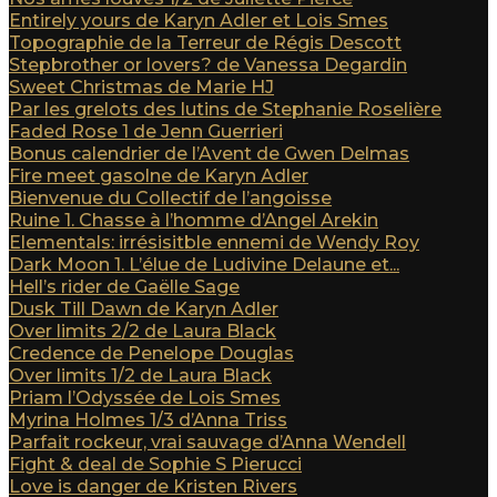
Entirely yours de Karyn Adler et Lois Smes
Topographie de la Terreur de Régis Descott
Stepbrother or lovers? de Vanessa Degardin
Sweet Christmas de Marie HJ
Par les grelots des lutins de Stephanie Roselière
Faded Rose 1 de Jenn Guerrieri
Bonus calendrier de l’Avent de Gwen Delmas
Fire meet gasolne de Karyn Adler
Bienvenue du Collectif de l’angoisse
Ruine 1. Chasse à l’homme d’Angel Arekin
Elementals: irrésisitble ennemi de Wendy Roy
Dark Moon 1. L’élue de Ludivine Delaune et...
Hell’s rider de Gaëlle Sage
Dusk Till Dawn de Karyn Adler
Over limits 2/2 de Laura Black
Credence de Penelope Douglas
Over limits 1/2 de Laura Black
Priam l’Odyssée de Lois Smes
Myrina Holmes 1/3 d’Anna Triss
Parfait rockeur, vrai sauvage d’Anna Wendell
Fight & deal de Sophie S Pierucci
Love is danger de Kristen Rivers