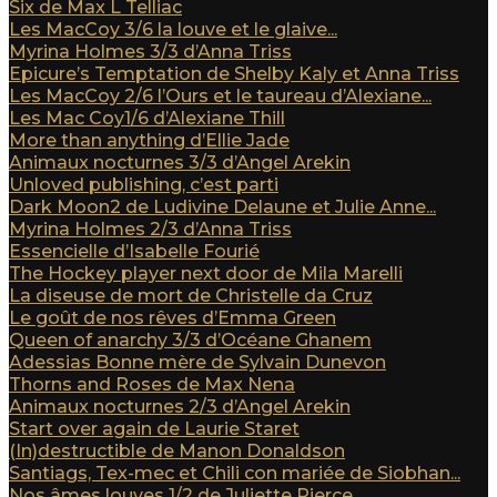
Six de Max L Telliac
Les MacCoy 3/6 la louve et le glaive...
Myrina Holmes 3/3 d’Anna Triss
Epicure’s Temptation de Shelby Kaly et Anna Triss
Les MacCoy 2/6 l’Ours et le taureau d’Alexiane...
Les Mac Coy1/6 d’Alexiane Thill
More than anything d’Ellie Jade
Animaux nocturnes 3/3 d’Angel Arekin
Unloved publishing, c’est parti
Dark Moon2 de Ludivine Delaune et Julie Anne...
Myrina Holmes 2/3 d’Anna Triss
Essencielle d’Isabelle Fourié
The Hockey player next door de Mila Marelli
La diseuse de mort de Christelle da Cruz
Le goût de nos rêves d’Emma Green
Queen of anarchy 3/3 d’Océane Ghanem
Adessias Bonne mère de Sylvain Dunevon
Thorns and Roses de Max Nena
Animaux nocturnes 2/3 d’Angel Arekin
Start over again de Laurie Staret
(In)destructible de Manon Donaldson
Santiags, Tex-mec et Chili con mariée de Siobhan...
Nos âmes louves 1/2 de Juliette Pierce