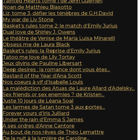
Tainted Hearts tome 1 de Jenn Guerrieri
Noan de Matthieu Biasotto
Liz, tome 3, défier les ténèbres de G.H.David
My war de Liv Stone
Basket’s rules tome 2: le match d’Emily Jurius
Dual love de Shirley J. Owens
Le théâtre de Venise de Maria Luisa Minarelli
Obsess me de Laura Black
Basket’s rules: la Reprise d’Emily Jurius
Tatoo me love de Lily Tortay
Jeux divins de Pauline Libersart
Deep desires : la romance dont vous êtes...
Bastard of the Year d’Ana Scott
Nos coeurs à vif d’Isabelle Louis
La malédiction des Atuas de Laure Allard d’Adelsky...
Sex friends or sex enemies ? de Kristen...
Juste 10 jours de Léana Soal
Les larmes de Satan tome 3 aux portes...
Forever yours d’Iris Julliard
Under the rain d’Emma S James
A ses ordres d’Anne Cantore
Au bout de nos rêves de Théo Lemattre
De la nuit à la lumière de Caroline...