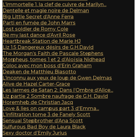
L’immortelle 1. la clef de cuivre de Marilyn...
Dentelle et magie noire de Delman
Big Little Secret d’Anne Ferra
Parti en fumée de John Marrs
Lost soldier de Romy Cole
Be my last dance d’Avril Rose
Heartbreak Station de Marie HJ
Liz 1.5 Dangereux désirs de G.H.David
The Morgan’s Faith de Pascale Stephens
Morpheus, tomes 1 et 2 d’Aloïsia Nidhead
Coloc avec mon boss d’Erin Graham
Deaken de Matthieu Biasotto
L’inconnu aux yeux de loup de Gwen Delmas
Alive de Hazel Carter-Grace
Les larmes de Satan 2: Dans l’Ombre d’Alice...
Liz partie 2 Sombre naufrage de G.H. David
Horemheb de Christian Jacq
Love & lies on campus part 3 d’Emma...
L’infiltration tome 3 de Fanely Scott
Sensual Stepbrother d’Ana Scott
Sulfurous Bad Boy de Laura Black
Sexy doctor d’Emily Jurius