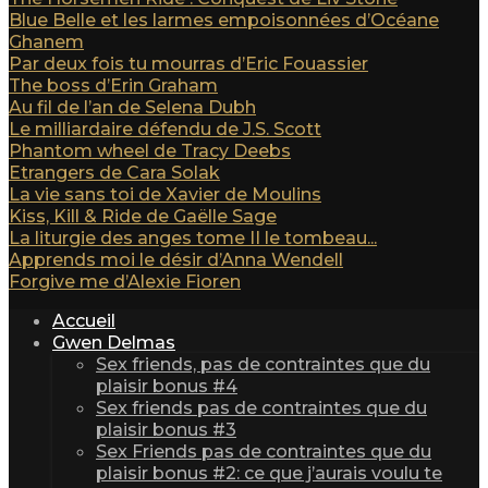
Blue Belle et les larmes empoisonnées d’Océane
Ghanem
Par deux fois tu mourras d’Eric Fouassier
The boss d’Erin Graham
Au fil de l’an de Selena Dubh
Le milliardaire défendu de J.S. Scott
Phantom wheel de Tracy Deebs
Etrangers de Cara Solak
La vie sans toi de Xavier de Moulins
Kiss, Kill & Ride de Gaëlle Sage
La liturgie des anges tome II le tombeau...
Apprends moi le désir d’Anna Wendell
Forgive me d’Alexie Fioren
Accueil
Gwen Delmas
Sex friends, pas de contraintes que du
plaisir bonus #4
Sex friends pas de contraintes que du
plaisir bonus #3
Sex Friends pas de contraintes que du
plaisir bonus #2: ce que j’aurais voulu te