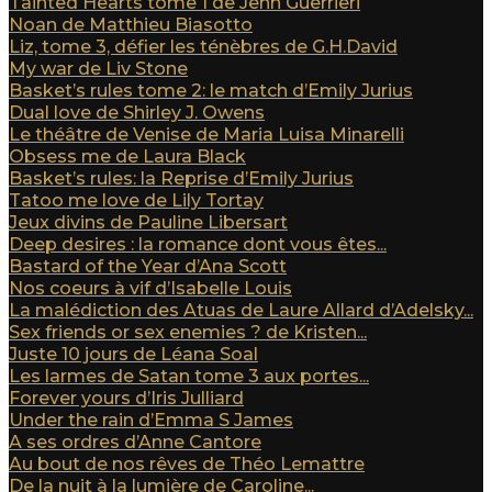
Tainted Hearts tome 1 de Jenn Guerrieri
Noan de Matthieu Biasotto
Liz, tome 3, défier les ténèbres de G.H.David
My war de Liv Stone
Basket’s rules tome 2: le match d’Emily Jurius
Dual love de Shirley J. Owens
Le théâtre de Venise de Maria Luisa Minarelli
Obsess me de Laura Black
Basket’s rules: la Reprise d’Emily Jurius
Tatoo me love de Lily Tortay
Jeux divins de Pauline Libersart
Deep desires : la romance dont vous êtes...
Bastard of the Year d’Ana Scott
Nos coeurs à vif d’Isabelle Louis
La malédiction des Atuas de Laure Allard d’Adelsky...
Sex friends or sex enemies ? de Kristen...
Juste 10 jours de Léana Soal
Les larmes de Satan tome 3 aux portes...
Forever yours d’Iris Julliard
Under the rain d’Emma S James
A ses ordres d’Anne Cantore
Au bout de nos rêves de Théo Lemattre
De la nuit à la lumière de Caroline...