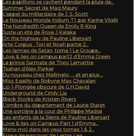
Les papillons se cachent pendant la pluie de...
Summer Secret de Mag Maury
L’appel du milliardaire de J. S. Scott
Le Nouveau Monde Iridium T1, par Karine Vitelli
The hundredth Queen de Emily R King
Juste un été de Rose J Kalaka
On the highway de Pauline Libersart
Arte Corpus : Tori et Noah partie 2...
Les larmes de Satan, tome 1 Le Groupe...
Love & lies on campus part2 d’Emma Green
Le prince Sarmate de Théo Lemattre
Tsahan d’Alex Parker
Du nouveau chez Melimelo, … et en plus,...
Miss Egality de Robyne Max Chavalan
Liz-1-Plongée obscure de G.H.David
Underground de Cindy Lia
Black Storks de Kristen Rivers
L’ombre du département de Laurie Staret
Une sorcière à la cour de Philippe Madral
Les enfants de la Sierra de Pauline Libersart
Love & lies on Campus Part 1 d’Emma...
Mens-moi dans les yeux tomes 1 & 2...
Erreur de parcours de Lerian Lee