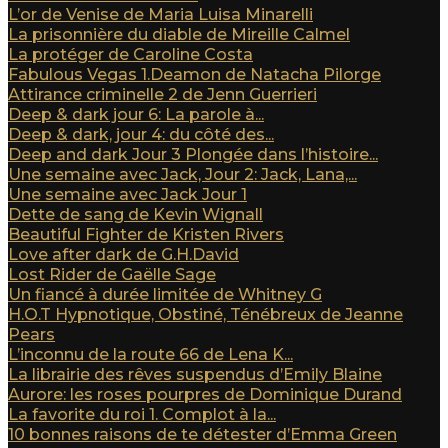
L’or de Venise de Maria Luisa Minarelli
La prisonnière du diable de Mireille Calmel
La protéger de Caroline Costa
Fabulous Vegas 1.Deamon de Natacha Pilorge
Attirance criminelle 2 de Jenn Guerrieri
Deep & dark jour 6: La parole à...
Deep & dark, jour 4: du côté des...
Deep and dark Jour 3 Plongée dans l’histoire...
Une semaine avec Jack, Jour 2: Jack, Lana,...
Une semaine avec Jack Jour 1
Dette de sang de Kevin Wignall
Beautiful Fighter de Kristen Rivers
Love after dark de G.H.David
Lost Rider de Gaëlle Sage
Un fiancé à durée limitée de Whitney G
H.O.T Hypnotique, Obstiné, Ténébreux de Jeanne
Pears
L’inconnu de la route 66 de Lena K...
La librairie des rêves suspendus d’Emily Blaine
Aurore: les roses pourpres de Dominique Durand
La favorite du roi 1. Complot à la...
10 bonnes raisons de te détester d’Emma Green