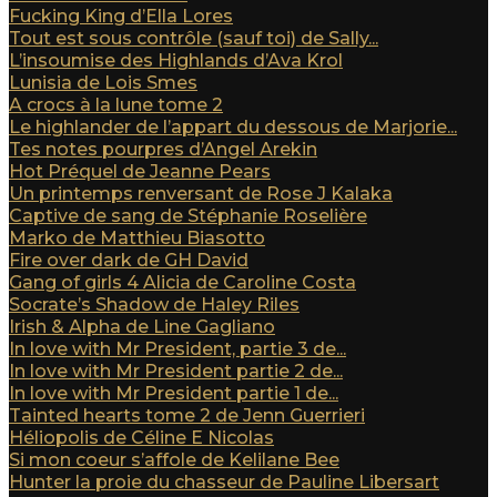
Fucking King d’Ella Lores
Tout est sous contrôle (sauf toi) de Sally...
L’insoumise des Highlands d’Ava Krol
Lunisia de Lois Smes
A crocs à la lune tome 2
Le highlander de l’appart du dessous de Marjorie...
Tes notes pourpres d’Angel Arekin
Hot Préquel de Jeanne Pears
Un printemps renversant de Rose J Kalaka
Captive de sang de Stéphanie Roselière
Marko de Matthieu Biasotto
Fire over dark de GH David
Gang of girls 4 Alicia de Caroline Costa
Socrate’s Shadow de Haley Riles
Irish & Alpha de Line Gagliano
In love with Mr President, partie 3 de...
In love with Mr President partie 2 de...
In love with Mr President partie 1 de...
Tainted hearts tome 2 de Jenn Guerrieri
Héliopolis de Céline E Nicolas
Si mon coeur s’affole de Kelilane Bee
Hunter la proie du chasseur de Pauline Libersart