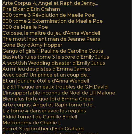
Arte Corpus 4, Angel et Raph de Jenny...
Fire Biker d’Erin Graham
900 tome 3 Révolution de Maelle Poe
900 tome 2 Extermination de Maelle Poe
900 de Maelle Poe
Colosse, le maître du jeu d’Anna Wendell
The most insolent man de Jeanne Pears
Gone Boy d’Amy Hopper
Gangs of girls 1. Pauline de Caroline Costa
Basket’s rules tome 3 le score d’Emily Jurius
A scottish Wedding disaster d’Emily Jurius
Au milieu des pistes d’Emma James
Avec ceci? Un prince et un coup de...
Et un jour une étoile d’Anna Wendell
Liz 5.1 Traque en eaux troubles de G.H.David
L’insupportable inconnu de Noël de Lili Malone
Bien plus forte que toi d’Emma Green
Arte corpus: Angel et Raph tome 1 de...
Liz tome 4 danser avec les requins
Eldrid tome 1 de Camille Endell
Metronomy de Charlie L
Secret Stepbrother d’Erin Graham