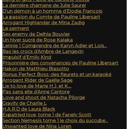
La dernière chamane de Julie Saurel
D’un démon à un homme d’Elodie François
La passion du Comte de Pauline Libersart
Arrogant Highlander de Mina Zadig
Le serment
Sex enemy de Delhia Bouvier
Un hiver sucré de Rose Kalaka
Lennie 1 Comprendre de Karyn Adler et Lois...
Bas les crocs d’Ambre de Langevin
Impulsif d’Emily Kind
Prisonnière des convenances de Pauline Libersart
Hakon de Matthieu Biasotto
Bonus Perfect Boss: des fleurets et un karaoké
Arrogant Rider de Gaëlle Sage
Lie to love de Marie H.J. et K....
Pas sans elle d’Anne Cantore
Love and shoot de Natacha Pilorge
Gravity de Charlie L
H.A.R.D de Laura Black
Expatried love, tome 1 de Fanely Scott
Section Nemesis tome 1 le choix du succube...
Unwanted love de Nina Loren