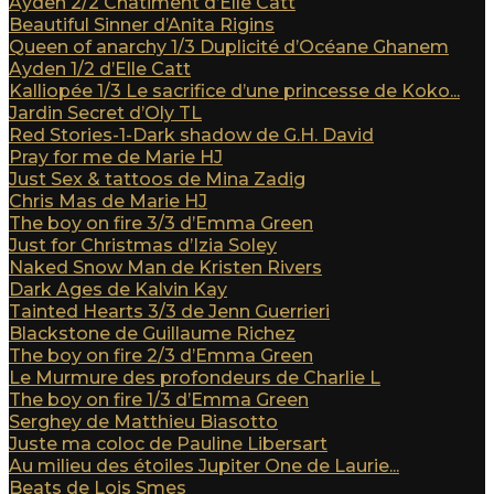
Ayden 2/2 Châtiment d’Elle Catt
Beautiful Sinner d’Anita Rigins
Queen of anarchy 1/3 Duplicité d’Océane Ghanem
Ayden 1/2 d’Elle Catt
Kalliopée 1/3 Le sacrifice d’une princesse de Koko...
Jardin Secret d’Oly TL
Red Stories-1-Dark shadow de G.H. David
Pray for me de Marie HJ
Just Sex & tattoos de Mina Zadig
Chris Mas de Marie HJ
The boy on fire 3/3 d’Emma Green
Just for Christmas d’Izia Soley
Naked Snow Man de Kristen Rivers
Dark Ages de Kalvin Kay
Tainted Hearts 3/3 de Jenn Guerrieri
Blackstone de Guillaume Richez
The boy on fire 2/3 d’Emma Green
Le Murmure des profondeurs de Charlie L
The boy on fire 1/3 d’Emma Green
Serghey de Matthieu Biasotto
Juste ma coloc de Pauline Libersart
Au milieu des étoiles Jupiter One de Laurie...
Beats de Lois Smes