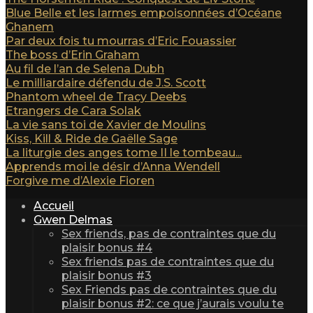
Blue Belle et les larmes empoisonnées d’Océane
Ghanem
Par deux fois tu mourras d’Eric Fouassier
The boss d’Erin Graham
Au fil de l’an de Selena Dubh
Le milliardaire défendu de J.S. Scott
Phantom wheel de Tracy Deebs
Etrangers de Cara Solak
La vie sans toi de Xavier de Moulins
Kiss, Kill & Ride de Gaëlle Sage
La liturgie des anges tome II le tombeau...
Apprends moi le désir d’Anna Wendell
Forgive me d’Alexie Fioren
Accueil
Gwen Delmas
Sex friends, pas de contraintes que du
plaisir bonus #4
Sex friends pas de contraintes que du
plaisir bonus #3
Sex Friends pas de contraintes que du
plaisir bonus #2: ce que j’aurais voulu te