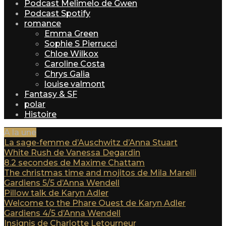
Podcast Melimelo de Gwen
Podcast Spotify
romance
Emma Green
Sophie S Pierrucci
Chloe Wilkox
Caroline Costa
Chrys Galia
louise valmont
Fantasy & SF
polar
Histoire
A la une
La sage-femme d’Auschwitz d’Anna Stuart
White Rush de Vanessa Degardin
8.2 secondes de Maxime Chattam
The christmas time and mojitos de Mila Marelli
Gardiens 5/5 d’Anna Wendell
Pillow talk de Karyn Adler
Welcome to the Phare Ouest de Karyn Adler
Gardiens 4/5 d’Anna Wendell
Insignis de Charlotte Letourneur