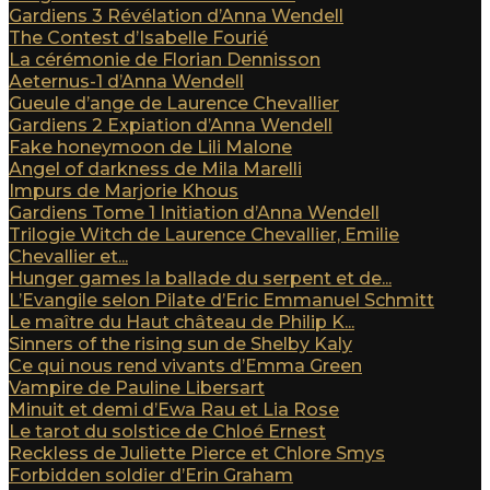
Gardiens 3 Révélation d’Anna Wendell
The Contest d’Isabelle Fourié
La cérémonie de Florian Dennisson
Aeternus-1 d’Anna Wendell
Gueule d’ange de Laurence Chevallier
Gardiens 2 Expiation d’Anna Wendell
Fake honeymoon de Lili Malone
Angel of darkness de Mila Marelli
Impurs de Marjorie Khous
Gardiens Tome 1 Initiation d’Anna Wendell
Trilogie Witch de Laurence Chevallier, Emilie
Chevallier et...
Hunger games la ballade du serpent et de...
L’Evangile selon Pilate d’Eric Emmanuel Schmitt
Le maître du Haut château de Philip K...
Sinners of the rising sun de Shelby Kaly
Ce qui nous rend vivants d’Emma Green
Vampire de Pauline Libersart
Minuit et demi d’Ewa Rau et Lia Rose
Le tarot du solstice de Chloé Ernest
Reckless de Juliette Pierce et Chlore Smys
Forbidden soldier d’Erin Graham