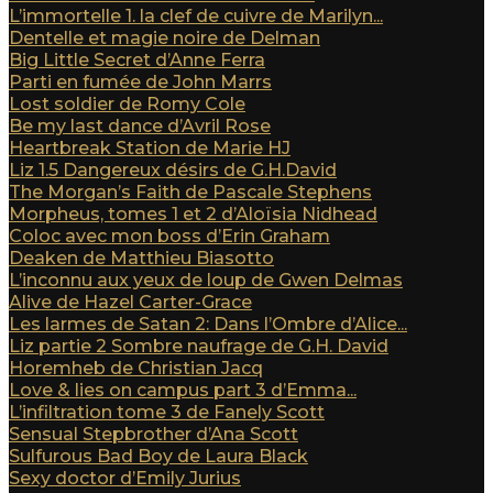
L’immortelle 1. la clef de cuivre de Marilyn...
Dentelle et magie noire de Delman
Big Little Secret d’Anne Ferra
Parti en fumée de John Marrs
Lost soldier de Romy Cole
Be my last dance d’Avril Rose
Heartbreak Station de Marie HJ
Liz 1.5 Dangereux désirs de G.H.David
The Morgan’s Faith de Pascale Stephens
Morpheus, tomes 1 et 2 d’Aloïsia Nidhead
Coloc avec mon boss d’Erin Graham
Deaken de Matthieu Biasotto
L’inconnu aux yeux de loup de Gwen Delmas
Alive de Hazel Carter-Grace
Les larmes de Satan 2: Dans l’Ombre d’Alice...
Liz partie 2 Sombre naufrage de G.H. David
Horemheb de Christian Jacq
Love & lies on campus part 3 d’Emma...
L’infiltration tome 3 de Fanely Scott
Sensual Stepbrother d’Ana Scott
Sulfurous Bad Boy de Laura Black
Sexy doctor d’Emily Jurius