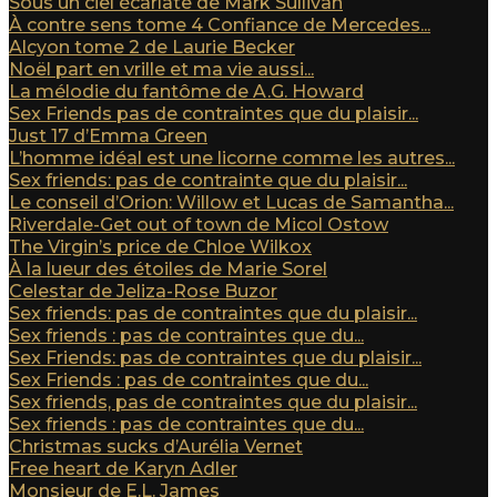
Sous un ciel écarlate de Mark Sullivan
À contre sens tome 4 Confiance de Mercedes...
Alcyon tome 2 de Laurie Becker
Noël part en vrille et ma vie aussi...
La mélodie du fantôme de A.G. Howard
Sex Friends pas de contraintes que du plaisir...
Just 17 d’Emma Green
L’homme idéal est une licorne comme les autres...
Sex friends: pas de contrainte que du plaisir...
Le conseil d’Orion: Willow et Lucas de Samantha...
Riverdale-Get out of town de Micol Ostow
The Virgin’s price de Chloe Wilkox
À la lueur des étoiles de Marie Sorel
Celestar de Jeliza-Rose Buzor
Sex friends: pas de contraintes que du plaisir...
Sex friends : pas de contraintes que du...
Sex Friends: pas de contraintes que du plaisir...
Sex Friends : pas de contraintes que du...
Sex friends, pas de contraintes que du plaisir...
Sex friends : pas de contraintes que du...
Christmas sucks d’Aurélia Vernet
Free heart de Karyn Adler
Monsieur de E.L. James