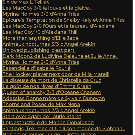
Six de Max L Telliac
Les MacCoy 3/6 la louve et le glaive...
Myrina Holmes 3/3 d’Anna Triss
Epicure’s Temptation de Shelby Kaly et Anna Triss
Les MacCoy 2/6 l’Ours et le taureau d’Alexiane...
Les Mac Coy1/6 d’Alexiane Thill
More than anything d’Ellie Jade
Animaux nocturnes 3/3 d’Angel Arekin
Unloved publishing, c’est parti
Dark Moon2 de Ludivine Delaune et Julie Anne...
Myrina Holmes 2/3 d’Anna Triss
Essencielle d’Isabelle Fourié
The Hockey player next door de Mila Marelli
La diseuse de mort de Christelle da Cruz
Le goût de nos rêves d’Emma Green
Queen of anarchy 3/3 d’Océane Ghanem
Adessias Bonne mère de Sylvain Dunevon
Thorns and Roses de Max Nena
Animaux nocturnes 2/3 d’Angel Arekin
Start over again de Laurie Staret
(In)destructible de Manon Donaldson
Santiags, Tex-mec et Chili con mariée de Siobhan...
Nos âmes louves 1/2 de Juliette Pierce