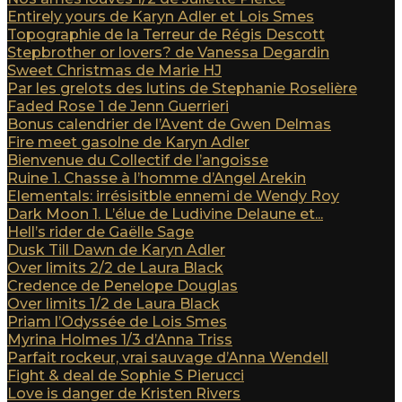
Entirely yours de Karyn Adler et Lois Smes
Topographie de la Terreur de Régis Descott
Stepbrother or lovers? de Vanessa Degardin
Sweet Christmas de Marie HJ
Par les grelots des lutins de Stephanie Roselière
Faded Rose 1 de Jenn Guerrieri
Bonus calendrier de l’Avent de Gwen Delmas
Fire meet gasolne de Karyn Adler
Bienvenue du Collectif de l’angoisse
Ruine 1. Chasse à l’homme d’Angel Arekin
Elementals: irrésisitble ennemi de Wendy Roy
Dark Moon 1. L’élue de Ludivine Delaune et...
Hell’s rider de Gaëlle Sage
Dusk Till Dawn de Karyn Adler
Over limits 2/2 de Laura Black
Credence de Penelope Douglas
Over limits 1/2 de Laura Black
Priam l’Odyssée de Lois Smes
Myrina Holmes 1/3 d’Anna Triss
Parfait rockeur, vrai sauvage d’Anna Wendell
Fight & deal de Sophie S Pierucci
Love is danger de Kristen Rivers