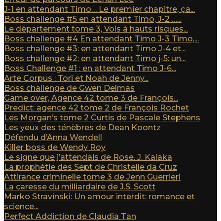
J-1 en attendant Timo… Le premier chapitre, ça...
Boss challenge #5 en attendant Timo, J-2 …...
Le département tome 3, Vols à hauts risques...
Boss challenge #4 En attendant Timo J-3 Timo,...
Boss challenge #3: en attendant Timo J-4 et...
Boss challenge #2: en attendant Timo j-5: un...
Boss Challenge #1 : en attendant Timo J-6...
Arte Corpus : Tori et Noah de Jenny...
Boss challenge de Gwen Delmas
Game over, Agence 42 tome 3 de François...
Predict: agence 42 tome 2 de François Rochet
Les Morgan’s tome 2 Curtis de Pascale Stephens
Les yeux des ténèbres de Dean Koontz
Défendu d’Anna Wendell
Killer boss de Wendy Roy
Le signe que j’attendais de Rose. J. Kalaka
La prophétie des Sept de Christelle da Cruz
Attirance criminelle tome 3 de Jenn Guerrieri
La caresse du milliardaire de J.S. Scott
Marko Stravinski: Un amour interdit: romance et
science...
Perfect Addiction de Claudia Tan