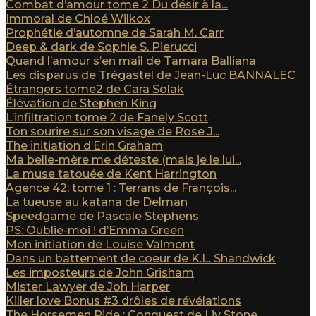
Combat d’amour tome 2 Du désir à la...
Immoral de Chloé Wilkox
Prophétie d’automne de Sarah M. Carr
Deep & dark de Sophie S. Pierucci
Quand l’amour s’en mail de Tamara Balliana
Les disparus de Trégastel de Jean-Luc BANNALEC
Étrangers tome2 de Cara Solak
Élévation de Stephen King
L’infiltration tome 2 de Fanely Scott
Ton sourire sur son visage de Rose J...
The initiation d’Erin Graham
Ma belle-mère me déteste (mais je le lui...
La muse tatouée de Kent Harrington
Agence 42: tome 1 : Terrans de François...
La tueuse au katana de Delman
Speedgame de Pascale Stephens
PS: Oublie-moi ! d’Emma Green
Mon initiation de Louise Valmont
Dans un battement de coeur de K.L. Shandwick
Les imposteurs de John Grisham
Mister Lawyer de Joh Harper
Killer love Bonus #3 drôles de révélations
The Horsemen Ride : Conquest de Liv Stone