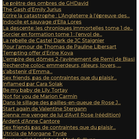
Le prêtre des ombres de GHDavid
The Gash d’Emily Jurius
Ecrire la catastrophe : L’Angleterre à l’épreuve des...
Indocile et sauvage d’Ella Lores
La descente: les chroniques immortelles tome 1 de...
Sorcier en formation tome 1 : l’envol de...
La rebelle de Castel Dark de JC Staignier
Pour l’amour de Thomas de Pauline Libersart
Tempting offer d’Erine Kova
L’empire des dômes 2-l’avènement de Remi de Biasi
Recherche coloc: emmerdeurs, râleurs, lovers, …
s’abstenir d’Emma...
Sex friends, pas de contraintes que du plaisir...
Inflamed par Cara Solak
Be my baby de Lily Tortay
Not for you de Marion Carmin
Dans le sillage des pailles-en-queue de Rose J...
Start again de Valentine Stergann
Sienna: me venger de lui d’Avril Rose (réédition)
Ardent d’Anne Cantore
Sex friends pas de contraintes que du plaisir...
Utricia de Morgane Tryde