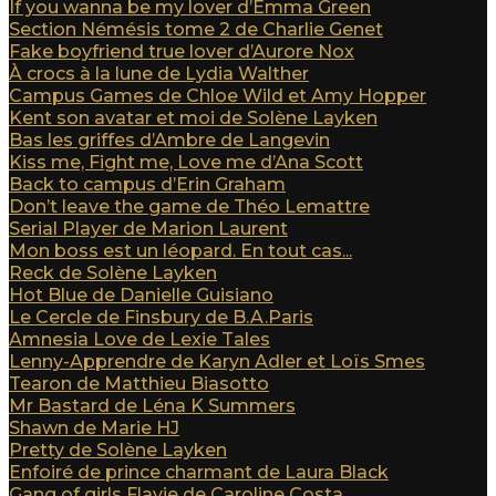
If you wanna be my lover d’Emma Green
Section Némésis tome 2 de Charlie Genet
Fake boyfriend true lover d’Aurore Nox
À crocs à la lune de Lydia Walther
Campus Games de Chloe Wild et Amy Hopper
Kent son avatar et moi de Solène Layken
Bas les griffes d’Ambre de Langevin
Kiss me, Fight me, Love me d’Ana Scott
Back to campus d’Erin Graham
Don’t leave the game de Théo Lemattre
Serial Player de Marion Laurent
Mon boss est un léopard. En tout cas...
Reck de Solène Layken
Hot Blue de Danielle Guisiano
Le Cercle de Finsbury de B.A.Paris
Amnesia Love de Lexie Tales
Lenny-Apprendre de Karyn Adler et Loïs Smes
Tearon de Matthieu Biasotto
Mr Bastard de Léna K Summers
Shawn de Marie HJ
Pretty de Solène Layken
Enfoiré de prince charmant de Laura Black
Gang of girls Flavie de Caroline Costa