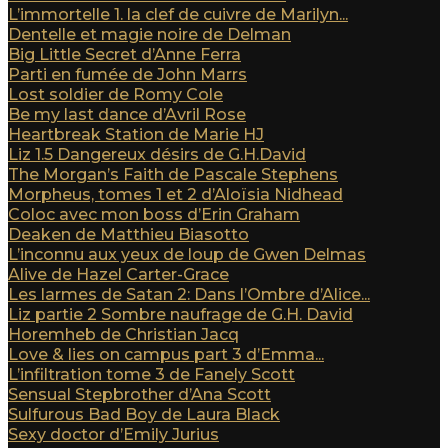
L’immortelle 1. la clef de cuivre de Marilyn...
Dentelle et magie noire de Delman
Big Little Secret d’Anne Ferra
Parti en fumée de John Marrs
Lost soldier de Romy Cole
Be my last dance d’Avril Rose
Heartbreak Station de Marie HJ
Liz 1.5 Dangereux désirs de G.H.David
The Morgan’s Faith de Pascale Stephens
Morpheus, tomes 1 et 2 d’Aloïsia Nidhead
Coloc avec mon boss d’Erin Graham
Deaken de Matthieu Biasotto
L’inconnu aux yeux de loup de Gwen Delmas
Alive de Hazel Carter-Grace
Les larmes de Satan 2: Dans l’Ombre d’Alice...
Liz partie 2 Sombre naufrage de G.H. David
Horemheb de Christian Jacq
Love & lies on campus part 3 d’Emma...
L’infiltration tome 3 de Fanely Scott
Sensual Stepbrother d’Ana Scott
Sulfurous Bad Boy de Laura Black
Sexy doctor d’Emily Jurius