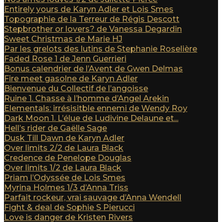
Entirely yours de Karyn Adler et Lois Smes
Topographie de la Terreur de Régis Descott
Stepbrother or lovers? de Vanessa Degardin
Sweet Christmas de Marie HJ
Par les grelots des lutins de Stephanie Roselière
Faded Rose 1 de Jenn Guerrieri
Bonus calendrier de l’Avent de Gwen Delmas
Fire meet gasolne de Karyn Adler
Bienvenue du Collectif de l’angoisse
Ruine 1. Chasse à l’homme d’Angel Arekin
Elementals: irrésisitble ennemi de Wendy Roy
Dark Moon 1. L’élue de Ludivine Delaune et...
Hell’s rider de Gaëlle Sage
Dusk Till Dawn de Karyn Adler
Over limits 2/2 de Laura Black
Credence de Penelope Douglas
Over limits 1/2 de Laura Black
Priam l’Odyssée de Lois Smes
Myrina Holmes 1/3 d’Anna Triss
Parfait rockeur, vrai sauvage d’Anna Wendell
Fight & deal de Sophie S Pierucci
Love is danger de Kristen Rivers