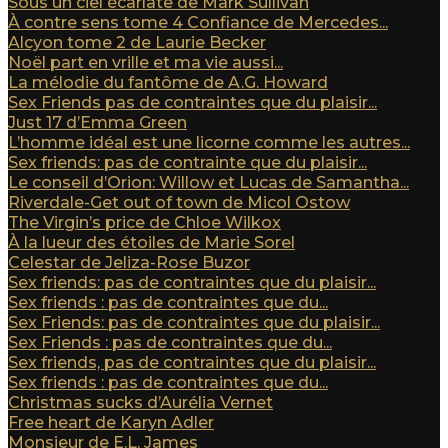
Sous un ciel écarlate de Mark Sullivan
À contre sens tome 4 Confiance de Mercedes...
Alcyon tome 2 de Laurie Becker
Noël part en vrille et ma vie aussi...
La mélodie du fantôme de A.G. Howard
Sex Friends pas de contraintes que du plaisir...
Just 17 d’Emma Green
L’homme idéal est une licorne comme les autres...
Sex friends: pas de contrainte que du plaisir...
Le conseil d’Orion: Willow et Lucas de Samantha...
Riverdale-Get out of town de Micol Ostow
The Virgin’s price de Chloe Wilkox
À la lueur des étoiles de Marie Sorel
Celestar de Jeliza-Rose Buzor
Sex friends: pas de contraintes que du plaisir...
Sex friends : pas de contraintes que du...
Sex Friends: pas de contraintes que du plaisir...
Sex Friends : pas de contraintes que du...
Sex friends, pas de contraintes que du plaisir...
Sex friends : pas de contraintes que du...
Christmas sucks d’Aurélia Vernet
Free heart de Karyn Adler
Monsieur de E.L. James