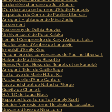
La dernière chamane de Julie Saurel
D’un démon à un homme d’Elodie François
La passion du Comte de Pauline Libersart
Arrogant Highlander de Mina Zadig
Le serment
Sex enemy de Delhia Bouvier
Un hiver sucré de Rose Kalaka
Lennie 1 Comprendre de Karyn Adler et Lois...
Bas les crocs d’Ambre de Langevin
Impulsif d’Emily Kind
Prisonnière des convenances de Pauline Libersart
Hakon de Matthieu Biasotto
Bonus Perfect Boss: des fleurets et un karaoké
Arrogant Rider de Gaëlle Sage
Lie to love de Marie H.J. et K....
Pas sans elle d’Anne Cantore
Love and shoot de Natacha Pilorge
Gravity de Charlie L
H.A.R.D de Laura Black
Expatried love, tome 1 de Fanely Scott
Section Nemesis tome 1 le choix du succube...
Unwanted love de Nina Loren