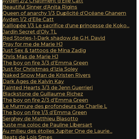
Ayden 2/2 Châtiment d’Elle Catt
Beautiful Sinner d’Anita Rigins
Queen of anarchy 1/3 Duplicité d’Océane Ghanem
Ayden 1/2 d’Elle Catt
Kalliopée 1/3 Le sacrifice d’une princesse de Koko...
Jardin Secret d’Oly TL
Red Stories-1-Dark shadow de G.H. David
Pray for me de Marie HJ
Just Sex & tattoos de Mina Zadig
Chris Mas de Marie HJ
The boy on fire 3/3 d’Emma Green
Just for Christmas d’Izia Soley
Naked Snow Man de Kristen Rivers
Dark Ages de Kalvin Kay
Tainted Hearts 3/3 de Jenn Guerrieri
Blackstone de Guillaume Richez
The boy on fire 2/3 d’Emma Green
Le Murmure des profondeurs de Charlie L
The boy on fire 1/3 d’Emma Green
Serghey de Matthieu Biasotto
Juste ma coloc de Pauline Libersart
Au milieu des étoiles Jupiter One de Laurie...
Beats de Lois Smes