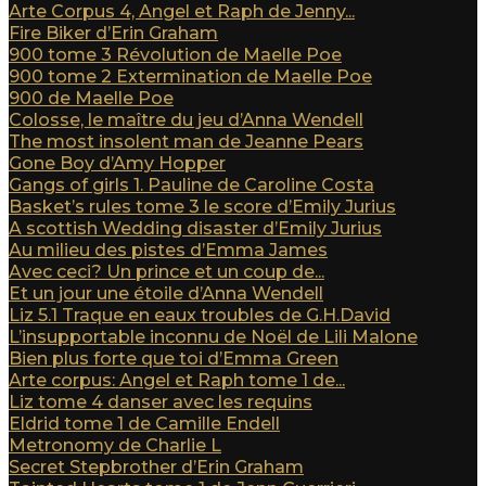
Arte Corpus 4, Angel et Raph de Jenny...
Fire Biker d’Erin Graham
900 tome 3 Révolution de Maelle Poe
900 tome 2 Extermination de Maelle Poe
900 de Maelle Poe
Colosse, le maître du jeu d’Anna Wendell
The most insolent man de Jeanne Pears
Gone Boy d’Amy Hopper
Gangs of girls 1. Pauline de Caroline Costa
Basket’s rules tome 3 le score d’Emily Jurius
A scottish Wedding disaster d’Emily Jurius
Au milieu des pistes d’Emma James
Avec ceci? Un prince et un coup de...
Et un jour une étoile d’Anna Wendell
Liz 5.1 Traque en eaux troubles de G.H.David
L’insupportable inconnu de Noël de Lili Malone
Bien plus forte que toi d’Emma Green
Arte corpus: Angel et Raph tome 1 de...
Liz tome 4 danser avec les requins
Eldrid tome 1 de Camille Endell
Metronomy de Charlie L
Secret Stepbrother d’Erin Graham