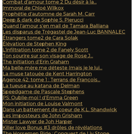
Combat d’amour tome 2 Du désir à la...
Immoral de Chloé Wilkox
Prophétie d’automne de Sarah M. Carr
Deep & dark de Sophie S. Pierucci
Quand l’amour s’en mail de Tamara Balliana
Les disparus de Trégastel de Jean-Luc BANNALEC
Étrangers tome2 de Cara Solak
Élévation de Stephen King
L’infiltration tome 2 de Fanely Scott
Ton sourire sur son visage de Rose J...
The initiation d’Erin Graham
Ma belle-mère me déteste (mais je le lui...
La muse tatouée de Kent Harrington
Agence 42: tome 1 : Terrans de François...
La tueuse au katana de Delman
Speedgame de Pascale Stephens
PS: Oublie-moi ! d’Emma Green
Mon initiation de Louise Valmont
Dans un battement de coeur de K.L. Shandwick
Les imposteurs de John Grisham
Mister Lawyer de Joh Harper
Killer love Bonus #3 drôles de révélations
The Horsemen Ride : Conquest de Liv Stone