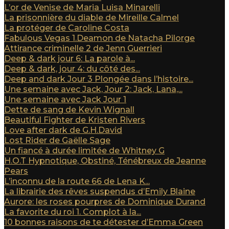
L’or de Venise de Maria Luisa Minarelli
La prisonnière du diable de Mireille Calmel
La protéger de Caroline Costa
Fabulous Vegas 1.Deamon de Natacha Pilorge
Attirance criminelle 2 de Jenn Guerrieri
Deep & dark jour 6: La parole à...
Deep & dark, jour 4: du côté des...
Deep and dark Jour 3 Plongée dans l’histoire...
Une semaine avec Jack, Jour 2: Jack, Lana,...
Une semaine avec Jack Jour 1
Dette de sang de Kevin Wignall
Beautiful Fighter de Kristen Rivers
Love after dark de G.H.David
Lost Rider de Gaëlle Sage
Un fiancé à durée limitée de Whitney G
H.O.T Hypnotique, Obstiné, Ténébreux de Jeanne
Pears
L’inconnu de la route 66 de Lena K...
La librairie des rêves suspendus d’Emily Blaine
Aurore: les roses pourpres de Dominique Durand
La favorite du roi 1. Complot à la...
10 bonnes raisons de te détester d’Emma Green