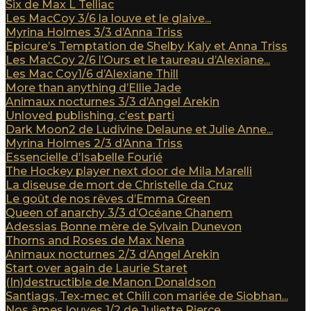
Six de Max L Telliac
Les MacCoy 3/6 la louve et le glaive...
Myrina Holmes 3/3 d’Anna Triss
Epicure’s Temptation de Shelby Kaly et Anna Triss
Les MacCoy 2/6 l’Ours et le taureau d’Alexiane...
Les Mac Coy1/6 d’Alexiane Thill
More than anything d’Ellie Jade
Animaux nocturnes 3/3 d’Angel Arekin
Unloved publishing, c’est parti
Dark Moon2 de Ludivine Delaune et Julie Anne...
Myrina Holmes 2/3 d’Anna Triss
Essencielle d’Isabelle Fourié
The Hockey player next door de Mila Marelli
La diseuse de mort de Christelle da Cruz
Le goût de nos rêves d’Emma Green
Queen of anarchy 3/3 d’Océane Ghanem
Adessias Bonne mère de Sylvain Dunevon
Thorns and Roses de Max Nena
Animaux nocturnes 2/3 d’Angel Arekin
Start over again de Laurie Staret
(In)destructible de Manon Donaldson
Santiags, Tex-mec et Chili con mariée de Siobhan...
Nos âmes louves 1/2 de Juliette Pierce