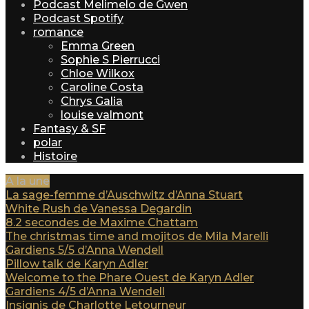
Podcast Melimelo de Gwen
Podcast Spotify
romance
Emma Green
Sophie S Pierrucci
Chloe Wilkox
Caroline Costa
Chrys Galia
louise valmont
Fantasy & SF
polar
Histoire
A la une
La sage-femme d’Auschwitz d’Anna Stuart
White Rush de Vanessa Degardin
8.2 secondes de Maxime Chattam
The christmas time and mojitos de Mila Marelli
Gardiens 5/5 d’Anna Wendell
Pillow talk de Karyn Adler
Welcome to the Phare Ouest de Karyn Adler
Gardiens 4/5 d’Anna Wendell
Insignis de Charlotte Letourneur