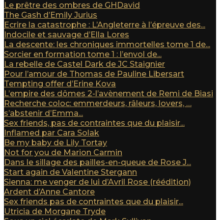
Le prêtre des ombres de GHDavid
The Gash d’Emily Jurius
Ecrire la catastrophe : L’Angleterre à l’épreuve des...
Indocile et sauvage d’Ella Lores
La descente: les chroniques immortelles tome 1 de...
Sorcier en formation tome 1 : l’envol de...
La rebelle de Castel Dark de JC Staignier
Pour l’amour de Thomas de Pauline Libersart
Tempting offer d’Erine Kova
L’empire des dômes 2-l’avènement de Remi de Biasi
Recherche coloc: emmerdeurs, râleurs, lovers, …
s’abstenir d’Emma...
Sex friends, pas de contraintes que du plaisir...
Inflamed par Cara Solak
Be my baby de Lily Tortay
Not for you de Marion Carmin
Dans le sillage des pailles-en-queue de Rose J...
Start again de Valentine Stergann
Sienna: me venger de lui d’Avril Rose (réédition)
Ardent d’Anne Cantore
Sex friends pas de contraintes que du plaisir...
Utricia de Morgane Tryde