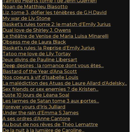
Tainted Hearts tome 1 de Jenn Guerrieri
Noan de Matthieu Biasotto
Liz, tome 3, défier les ténèbres de G.H.David
My war de Liv Stone
Basket’s rules tome 2: le match d’Emily Jurius
Dual love de Shirley J. Owens
Le théâtre de Venise de Maria Luisa Minarelli
Obsess me de Laura Black
Basket’s rules: la Reprise d’Emily Jurius
Tatoo me love de Lily Tortay
Jeux divins de Pauline Libersart
Deep desires : la romance dont vous êtes...
Bastard of the Year d’Ana Scott
Nos coeurs à vif d’Isabelle Louis
La malédiction des Atuas de Laure Allard d’Adelsky...
Sex friends or sex enemies ? de Kristen...
Juste 10 jours de Léana Soal
Les larmes de Satan tome 3 aux portes...
Forever yours d’Iris Julliard
Under the rain d’Emma S James
A ses ordres d’Anne Cantore
Au bout de nos rêves de Théo Lemattre
De la nuit à la lumière de Caroline...