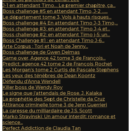
J-1 en attendant Timo… Le premier chapitre, ça...
Boss challenge #5 en attendant Timo, J-2 …...
Le département tome 3, Vols à hauts risques...
Boss challenge #4 En attendant Timo J-3 Timo,...
Boss challenge #3: en attendant Timo J-4 et...
Boss challenge #2: en attendant Timo j-5: un...
Boss Challenge #1 : en attendant Timo J-6...
Arte Corpus : Tori et Noah de Jenny...
Boss challenge de Gwen Delmas
Game over, Agence 42 tome 3 de François...
Predict: agence 42 tome 2 de François Rochet
Les Morgan’s tome 2 Curtis de Pascale Stephens
Les yeux des ténèbres de Dean Koontz
Défendu d’Anna Wendell
Killer boss de Wendy Roy
Le signe que j’attendais de Rose. J. Kalaka
La prophétie des Sept de Christelle da Cruz
Attirance criminelle tome 3 de Jenn Guerrieri
La caresse du milliardaire de J.S. Scott
Marko Stravinski: Un amour interdit: romance et
science...
Perfect Addiction de Claudia Tan