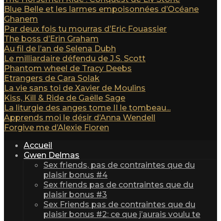
Blue Belle et les larmes empoisonnées d’Océane
Ghanem
Par deux fois tu mourras d’Eric Fouassier
The boss d’Erin Graham
Au fil de l’an de Selena Dubh
Le milliardaire défendu de J.S. Scott
Phantom wheel de Tracy Deebs
Etrangers de Cara Solak
La vie sans toi de Xavier de Moulins
Kiss, Kill & Ride de Gaëlle Sage
La liturgie des anges tome II le tombeau...
Apprends moi le désir d’Anna Wendell
Forgive me d’Alexie Fioren
Accueil
Gwen Delmas
Sex friends, pas de contraintes que du
plaisir bonus #4
Sex friends pas de contraintes que du
plaisir bonus #3
Sex Friends pas de contraintes que du
plaisir bonus #2: ce que j’aurais voulu te