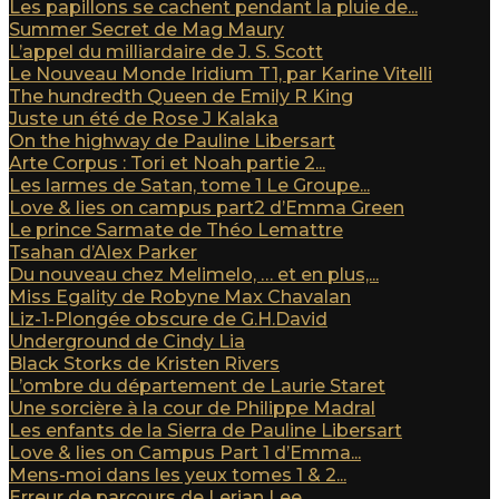
Les papillons se cachent pendant la pluie de...
Summer Secret de Mag Maury
L’appel du milliardaire de J. S. Scott
Le Nouveau Monde Iridium T1, par Karine Vitelli
The hundredth Queen de Emily R King
Juste un été de Rose J Kalaka
On the highway de Pauline Libersart
Arte Corpus : Tori et Noah partie 2...
Les larmes de Satan, tome 1 Le Groupe...
Love & lies on campus part2 d’Emma Green
Le prince Sarmate de Théo Lemattre
Tsahan d’Alex Parker
Du nouveau chez Melimelo, … et en plus,...
Miss Egality de Robyne Max Chavalan
Liz-1-Plongée obscure de G.H.David
Underground de Cindy Lia
Black Storks de Kristen Rivers
L’ombre du département de Laurie Staret
Une sorcière à la cour de Philippe Madral
Les enfants de la Sierra de Pauline Libersart
Love & lies on Campus Part 1 d’Emma...
Mens-moi dans les yeux tomes 1 & 2...
Erreur de parcours de Lerian Lee