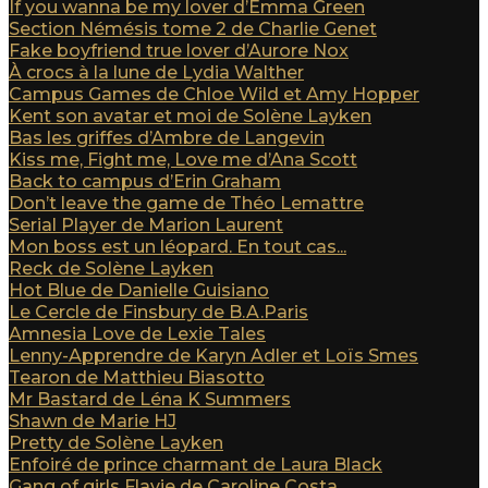
If you wanna be my lover d’Emma Green
Section Némésis tome 2 de Charlie Genet
Fake boyfriend true lover d’Aurore Nox
À crocs à la lune de Lydia Walther
Campus Games de Chloe Wild et Amy Hopper
Kent son avatar et moi de Solène Layken
Bas les griffes d’Ambre de Langevin
Kiss me, Fight me, Love me d’Ana Scott
Back to campus d’Erin Graham
Don’t leave the game de Théo Lemattre
Serial Player de Marion Laurent
Mon boss est un léopard. En tout cas...
Reck de Solène Layken
Hot Blue de Danielle Guisiano
Le Cercle de Finsbury de B.A.Paris
Amnesia Love de Lexie Tales
Lenny-Apprendre de Karyn Adler et Loïs Smes
Tearon de Matthieu Biasotto
Mr Bastard de Léna K Summers
Shawn de Marie HJ
Pretty de Solène Layken
Enfoiré de prince charmant de Laura Black
Gang of girls Flavie de Caroline Costa