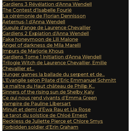
Gardiens 3 Révélation d’Anna Wendell
The Contest d’Isabelle Fourié
La cérémonie de Florian Dennisson
Aeternus-1 d’Anna Wendell
Gueule d’ange de Laurence Chevallier
Gardiens 2 Expiation d’Anna Wendell
Fake honeymoon de Lili Malone
Angel of darkness de Mila Marelli
Impurs de Marjorie Khous
Gardiens Tome 1 Initiation d’Anna Wendell
Trilogie Witch de Laurence Chevallier, Emilie
Chevallier et...
Hunger games la ballade du serpent et de...
L’Evangile selon Pilate d’Eric Emmanuel Schmitt
Le maître du Haut château de Philip K...
Sinners of the rising sun de Shelby Kaly
Ce qui nous rend vivants d’Emma Green
Vampire de Pauline Libersart
Minuit et demi d’Ewa Rau et Lia Rose
Le tarot du solstice de Chloé Ernest
Reckless de Juliette Pierce et Chlore Smys
Forbidden soldier d’Erin Graham