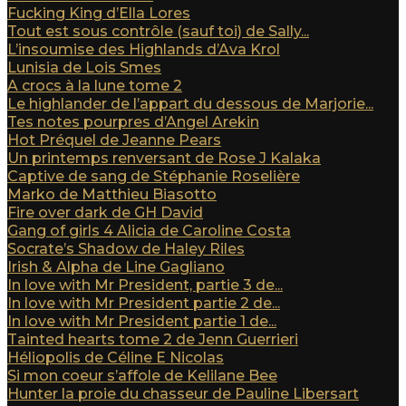
Fucking King d’Ella Lores
Tout est sous contrôle (sauf toi) de Sally...
L’insoumise des Highlands d’Ava Krol
Lunisia de Lois Smes
A crocs à la lune tome 2
Le highlander de l’appart du dessous de Marjorie...
Tes notes pourpres d’Angel Arekin
Hot Préquel de Jeanne Pears
Un printemps renversant de Rose J Kalaka
Captive de sang de Stéphanie Roselière
Marko de Matthieu Biasotto
Fire over dark de GH David
Gang of girls 4 Alicia de Caroline Costa
Socrate’s Shadow de Haley Riles
Irish & Alpha de Line Gagliano
In love with Mr President, partie 3 de...
In love with Mr President partie 2 de...
In love with Mr President partie 1 de...
Tainted hearts tome 2 de Jenn Guerrieri
Héliopolis de Céline E Nicolas
Si mon coeur s’affole de Kelilane Bee
Hunter la proie du chasseur de Pauline Libersart