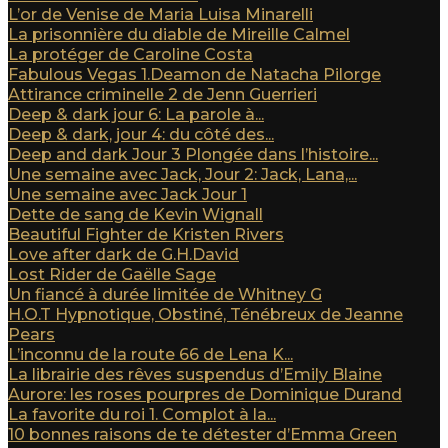
L’or de Venise de Maria Luisa Minarelli
La prisonnière du diable de Mireille Calmel
La protéger de Caroline Costa
Fabulous Vegas 1.Deamon de Natacha Pilorge
Attirance criminelle 2 de Jenn Guerrieri
Deep & dark jour 6: La parole à...
Deep & dark, jour 4: du côté des...
Deep and dark Jour 3 Plongée dans l’histoire...
Une semaine avec Jack, Jour 2: Jack, Lana,...
Une semaine avec Jack Jour 1
Dette de sang de Kevin Wignall
Beautiful Fighter de Kristen Rivers
Love after dark de G.H.David
Lost Rider de Gaëlle Sage
Un fiancé à durée limitée de Whitney G
H.O.T Hypnotique, Obstiné, Ténébreux de Jeanne
Pears
L’inconnu de la route 66 de Lena K...
La librairie des rêves suspendus d’Emily Blaine
Aurore: les roses pourpres de Dominique Durand
La favorite du roi 1. Complot à la...
10 bonnes raisons de te détester d’Emma Green