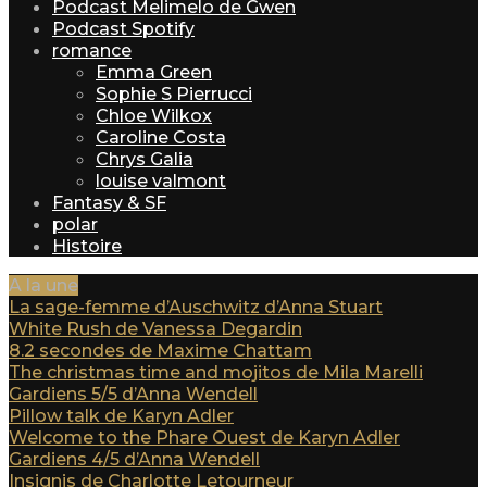
Podcast Melimelo de Gwen
Podcast Spotify
romance
Emma Green
Sophie S Pierrucci
Chloe Wilkox
Caroline Costa
Chrys Galia
louise valmont
Fantasy & SF
polar
Histoire
A la une
La sage-femme d’Auschwitz d’Anna Stuart
White Rush de Vanessa Degardin
8.2 secondes de Maxime Chattam
The christmas time and mojitos de Mila Marelli
Gardiens 5/5 d’Anna Wendell
Pillow talk de Karyn Adler
Welcome to the Phare Ouest de Karyn Adler
Gardiens 4/5 d’Anna Wendell
Insignis de Charlotte Letourneur