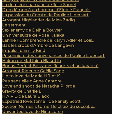
La dernière chamane de Julie Saurel
D’un démon à un homme d’Elodie François
La passion du Comte de Pauline Libersart
Arrogant Highlander de Mina Zadig
Le serment
Sex enemy de Delhia Bouvier
Un hiver sucré de Rose Kalaka
Lennie 1 Comprendre de Karyn Adler et Lois...
Bas les crocs d’Ambre de Langevin
Impulsif d’Emily Kind
Prisonnière des convenances de Pauline Libersart
Hakon de Matthieu Biasotto
Bonus Perfect Boss: des fleurets et un karaoké
Arrogant Rider de Gaëlle Sage
Lie to love de Marie H.J. et K....
Pas sans elle d’Anne Cantore
Love and shoot de Natacha Pilorge
Gravity de Charlie L
H.A.R.D de Laura Black
Expatried love, tome 1 de Fanely Scott
Section Nemesis tome 1 le choix du succube...
Unwanted love de Nina Loren