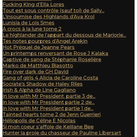
Fucking King d’Ella Lores
Tout est sous contrôle (sauf toi) de Sally...
L’insoumise des Highlands d’Ava Krol
Lunisia de Lois Smes
A crocs à la lune tome 2
Le highlander de l’appart du dessous de Marjorie...
Tes notes pourpres d’Angel Arekin
Hot Préquel de Jeanne Pears
Un printemps renversant de Rose J Kalaka
Captive de sang de Stéphanie Roselière
Marko de Matthieu Biasotto
Fire over dark de GH David
Gang of girls 4 Alicia de Caroline Costa
Socrate’s Shadow de Haley Riles
Irish & Alpha de Line Gagliano
In love with Mr President, partie 3 de...
In love with Mr President partie 2 de...
In love with Mr President partie 1 de...
Tainted hearts tome 2 de Jenn Guerrieri
Héliopolis de Céline E Nicolas
Si mon coeur s’affole de Kelilane Bee
Hunter la proie du chasseur de Pauline Libersart