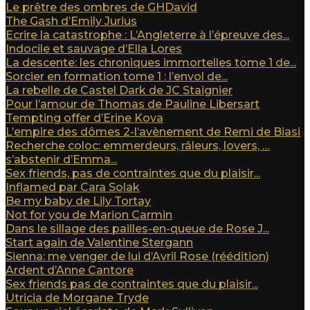
Le prêtre des ombres de GHDavid
The Gash d’Emily Jurius
Ecrire la catastrophe : L’Angleterre à l’épreuve des...
Indocile et sauvage d’Ella Lores
La descente: les chroniques immortelles tome 1 de...
Sorcier en formation tome 1 : l’envol de...
La rebelle de Castel Dark de JC Staignier
Pour l’amour de Thomas de Pauline Libersart
Tempting offer d’Erine Kova
L’empire des dômes 2-l’avènement de Remi de Biasi
Recherche coloc: emmerdeurs, râleurs, lovers, …
s’abstenir d’Emma...
Sex friends, pas de contraintes que du plaisir...
Inflamed par Cara Solak
Be my baby de Lily Tortay
Not for you de Marion Carmin
Dans le sillage des pailles-en-queue de Rose J...
Start again de Valentine Stergann
Sienna: me venger de lui d’Avril Rose (réédition)
Ardent d’Anne Cantore
Sex friends pas de contraintes que du plaisir...
Utricia de Morgane Tryde