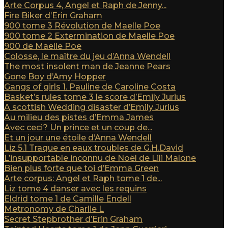
Arte Corpus 4, Angel et Raph de Jenny...
Fire Biker d’Erin Graham
900 tome 3 Révolution de Maelle Poe
900 tome 2 Extermination de Maelle Poe
900 de Maelle Poe
Colosse, le maître du jeu d’Anna Wendell
The most insolent man de Jeanne Pears
Gone Boy d’Amy Hopper
Gangs of girls 1. Pauline de Caroline Costa
Basket’s rules tome 3 le score d’Emily Jurius
A scottish Wedding disaster d’Emily Jurius
Au milieu des pistes d’Emma James
Avec ceci? Un prince et un coup de...
Et un jour une étoile d’Anna Wendell
Liz 5.1 Traque en eaux troubles de G.H.David
L’insupportable inconnu de Noël de Lili Malone
Bien plus forte que toi d’Emma Green
Arte corpus: Angel et Raph tome 1 de...
Liz tome 4 danser avec les requins
Eldrid tome 1 de Camille Endell
Metronomy de Charlie L
Secret Stepbrother d’Erin Graham