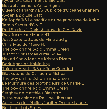
Ayden 2/2 Châtiment d’Elle Catt
Beautiful Sinner d’Anita Rigins
Queen of anarchy 1/3 Duplicité d’Océane Ghanem
Ayden 1/2 d’Elle Catt
Kalliopée 1/3 Le sacrifice d’une princesse de Koko...
Jardin Secret d’Oly TL
Red Stories-1-Dark shadow de G.H. David
Pray for me de Marie HJ
Just Sex & tattoos de Mina Zadig
Chris Mas de Marie HJ
The boy on fire 3/3 d’Emma Green
Just for Christmas d’Izia Soley
Naked Snow Man de Kristen Rivers
Dark Ages de Kalvin Kay
Tainted Hearts 3/3 de Jenn Guerrieri
Blackstone de Guillaume Richez
The boy on fire 2/3 d’Emma Green
Le Murmure des profondeurs de Charlie L
The boy on fire 1/3 d’Emma Green
Serghey de Matthieu Biasotto
Juste ma coloc de Pauline Libersart
Au milieu des étoiles Jupiter One de Laurie...
Beats de Lois Smes