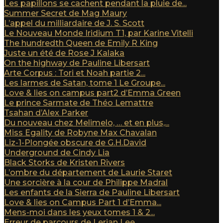
Les papillons se cachent pendant la pluie de...
Summer Secret de Mag Maury
L’appel du milliardaire de J. S. Scott
Le Nouveau Monde Iridium T1, par Karine Vitelli
The hundredth Queen de Emily R King
Juste un été de Rose J Kalaka
On the highway de Pauline Libersart
Arte Corpus : Tori et Noah partie 2...
Les larmes de Satan, tome 1 Le Groupe...
Love & lies on campus part2 d’Emma Green
Le prince Sarmate de Théo Lemattre
Tsahan d’Alex Parker
Du nouveau chez Melimelo, … et en plus,...
Miss Egality de Robyne Max Chavalan
Liz-1-Plongée obscure de G.H.David
Underground de Cindy Lia
Black Storks de Kristen Rivers
L’ombre du département de Laurie Staret
Une sorcière à la cour de Philippe Madral
Les enfants de la Sierra de Pauline Libersart
Love & lies on Campus Part 1 d’Emma...
Mens-moi dans les yeux tomes 1 & 2...
Erreur de parcours de Lerian Lee