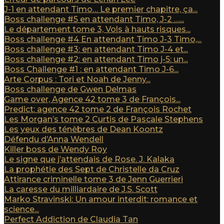
J-1 en attendant Timo… Le premier chapitre, ça...
Boss challenge #5 en attendant Timo, J-2 …...
Le département tome 3, Vols à hauts risques...
Boss challenge #4 En attendant Timo J-3 Timo,...
Boss challenge #3: en attendant Timo J-4 et...
Boss challenge #2: en attendant Timo j-5: un...
Boss Challenge #1 : en attendant Timo J-6...
Arte Corpus : Tori et Noah de Jenny...
Boss challenge de Gwen Delmas
Game over, Agence 42 tome 3 de François...
Predict: agence 42 tome 2 de François Rochet
Les Morgan’s tome 2 Curtis de Pascale Stephens
Les yeux des ténèbres de Dean Koontz
Défendu d’Anna Wendell
Killer boss de Wendy Roy
Le signe que j’attendais de Rose. J. Kalaka
La prophétie des Sept de Christelle da Cruz
Attirance criminelle tome 3 de Jenn Guerrieri
La caresse du milliardaire de J.S. Scott
Marko Stravinski: Un amour interdit: romance et
science...
Perfect Addiction de Claudia Tan