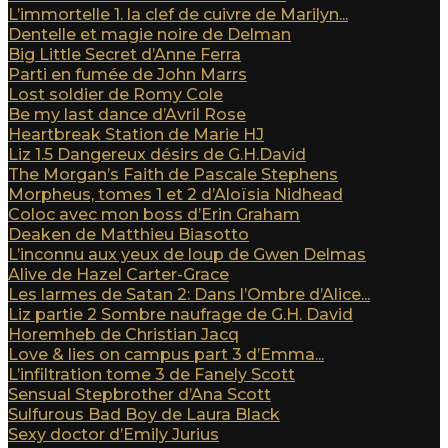
L’immortelle 1. la clef de cuivre de Marilyn...
Dentelle et magie noire de Delman
Big Little Secret d’Anne Ferra
Parti en fumée de John Marrs
Lost soldier de Romy Cole
Be my last dance d’Avril Rose
Heartbreak Station de Marie HJ
Liz 1.5 Dangereux désirs de G.H.David
The Morgan’s Faith de Pascale Stephens
Morpheus, tomes 1 et 2 d’Aloïsia Nidhead
Coloc avec mon boss d’Erin Graham
Deaken de Matthieu Biasotto
L’inconnu aux yeux de loup de Gwen Delmas
Alive de Hazel Carter-Grace
Les larmes de Satan 2: Dans l’Ombre d’Alice...
Liz partie 2 Sombre naufrage de G.H. David
Horemheb de Christian Jacq
Love & lies on campus part 3 d’Emma...
L’infiltration tome 3 de Fanely Scott
Sensual Stepbrother d’Ana Scott
Sulfurous Bad Boy de Laura Black
Sexy doctor d’Emily Jurius