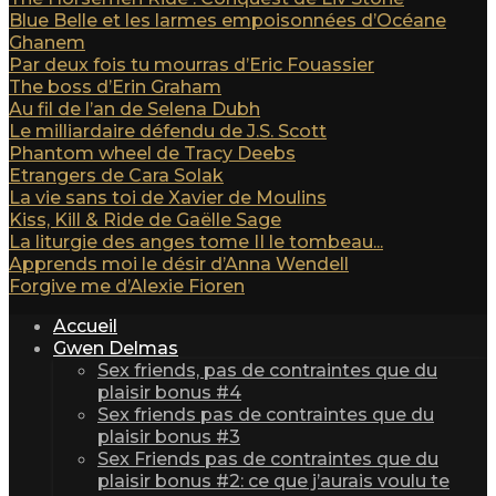
Blue Belle et les larmes empoisonnées d’Océane
Ghanem
Par deux fois tu mourras d’Eric Fouassier
The boss d’Erin Graham
Au fil de l’an de Selena Dubh
Le milliardaire défendu de J.S. Scott
Phantom wheel de Tracy Deebs
Etrangers de Cara Solak
La vie sans toi de Xavier de Moulins
Kiss, Kill & Ride de Gaëlle Sage
La liturgie des anges tome II le tombeau...
Apprends moi le désir d’Anna Wendell
Forgive me d’Alexie Fioren
Accueil
Gwen Delmas
Sex friends, pas de contraintes que du
plaisir bonus #4
Sex friends pas de contraintes que du
plaisir bonus #3
Sex Friends pas de contraintes que du
plaisir bonus #2: ce que j’aurais voulu te