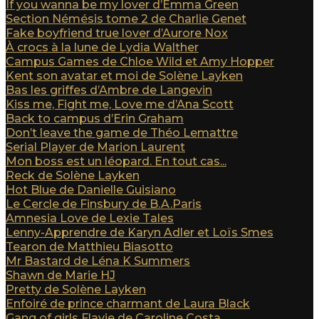
If you wanna be my lover d’Emma Green
Section Némésis tome 2 de Charlie Genet
Fake boyfriend true lover d’Aurore Nox
À crocs à la lune de Lydia Walther
Campus Games de Chloe Wild et Amy Hopper
Kent son avatar et moi de Solène Layken
Bas les griffes d’Ambre de Langevin
Kiss me, Fight me, Love me d’Ana Scott
Back to campus d’Erin Graham
Don’t leave the game de Théo Lemattre
Serial Player de Marion Laurent
Mon boss est un léopard. En tout cas...
Reck de Solène Layken
Hot Blue de Danielle Guisiano
Le Cercle de Finsbury de B.A.Paris
Amnesia Love de Lexie Tales
Lenny-Apprendre de Karyn Adler et Loïs Smes
Tearon de Matthieu Biasotto
Mr Bastard de Léna K Summers
Shawn de Marie HJ
Pretty de Solène Layken
Enfoiré de prince charmant de Laura Black
Gang of girls Flavie de Caroline Costa