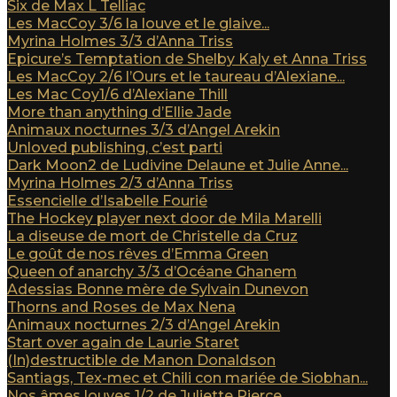
Six de Max L Telliac
Les MacCoy 3/6 la louve et le glaive...
Myrina Holmes 3/3 d’Anna Triss
Epicure’s Temptation de Shelby Kaly et Anna Triss
Les MacCoy 2/6 l’Ours et le taureau d’Alexiane...
Les Mac Coy1/6 d’Alexiane Thill
More than anything d’Ellie Jade
Animaux nocturnes 3/3 d’Angel Arekin
Unloved publishing, c’est parti
Dark Moon2 de Ludivine Delaune et Julie Anne...
Myrina Holmes 2/3 d’Anna Triss
Essencielle d’Isabelle Fourié
The Hockey player next door de Mila Marelli
La diseuse de mort de Christelle da Cruz
Le goût de nos rêves d’Emma Green
Queen of anarchy 3/3 d’Océane Ghanem
Adessias Bonne mère de Sylvain Dunevon
Thorns and Roses de Max Nena
Animaux nocturnes 2/3 d’Angel Arekin
Start over again de Laurie Staret
(In)destructible de Manon Donaldson
Santiags, Tex-mec et Chili con mariée de Siobhan...
Nos âmes louves 1/2 de Juliette Pierce