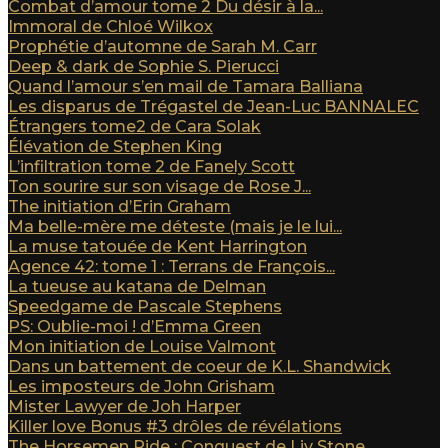
Combat d’amour tome 2 Du désir à la...
Immoral de Chloé Wilkox
Prophétie d’automne de Sarah M. Carr
Deep & dark de Sophie S. Pierucci
Quand l’amour s’en mail de Tamara Balliana
Les disparus de Trégastel de Jean-Luc BANNALEC
Étrangers tome2 de Cara Solak
Élévation de Stephen King
L’infiltration tome 2 de Fanely Scott
Ton sourire sur son visage de Rose J...
The initiation d’Erin Graham
Ma belle-mère me déteste (mais je le lui...
La muse tatouée de Kent Harrington
Agence 42: tome 1 : Terrans de François...
La tueuse au katana de Delman
Speedgame de Pascale Stephens
PS: Oublie-moi ! d’Emma Green
Mon initiation de Louise Valmont
Dans un battement de coeur de K.L. Shandwick
Les imposteurs de John Grisham
Mister Lawyer de Joh Harper
Killer love Bonus #3 drôles de révélations
The Horsemen Ride : Conquest de Liv Stone