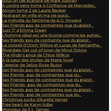
Sous un ciel écarlate de Mark Sullivan
À contre sens tome 4 Confiance de Mercedes...
Alcyon tome 2 de Laurie Becker
Noël part en vrille et ma vie aussi...
La mélodie du fantôme de A.G. Howard
Sex Friends pas de contraintes que du plaisir...
Just 17 d’Emma Green
L’homme idéal est une licorne comme les autres...
Sex friends: pas de contrainte que du plaisir...
Le conseil d’Orion: Willow et Lucas de Samantha...
Riverdale-Get out of town de Micol Ostow
The Virgin’s price de Chloe Wilkox
À la lueur des étoiles de Marie Sorel
Celestar de Jeliza-Rose Buzor
Sex friends: pas de contraintes que du plaisir...
Sex friends : pas de contraintes que du...
Sex Friends: pas de contraintes que du plaisir...
Sex Friends : pas de contraintes que du...
Sex friends, pas de contraintes que du plaisir...
Sex friends : pas de contraintes que du...
Christmas sucks d’Aurélia Vernet
Free heart de Karyn Adler
Monsieur de E.L. James