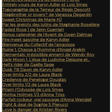
Entirely yours de Karyn Adler et Lois Smes
Topographie de la Terreur de Régis Descott
Stepbrother or lovers? de Vanessa Degardin
Sweet Christmas de Marie HJ
Par les grelots des lutins de Stephanie Roselière
Faded Rose 1 de Jenn Guerrieri
Bonus calendrier de l’Avent de Gwen Delmas
Fire meet gasolne de Karyn Adler
Bienvenue du Collectif de l’angoisse
Ruine 1. Chasse à l’homme d’Angel Arekin
Elementals: irrésisitble ennemi de Wendy Roy
Dark Moon 1. L’élue de Ludivine Delaune et...
Hell’s rider de Gaëlle Sage
Dusk Till Dawn de Karyn Adler
Over limits 2/2 de Laura Black
Credence de Penelope Douglas
Over limits 1/2 de Laura Black
Priam l’Odyssée de Lois Smes
Myrina Holmes 1/3 d’Anna Triss
Parfait rockeur, vrai sauvage d’Anna Wendell
Fight & deal de Sophie S Pierucci
Love is danger de Kristen Rivers