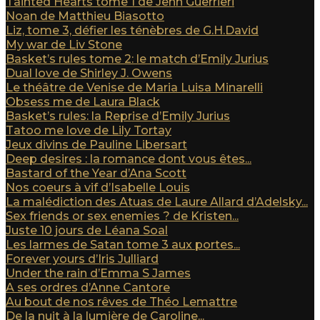
Tainted Hearts tome 1 de Jenn Guerrieri
Noan de Matthieu Biasotto
Liz, tome 3, défier les ténèbres de G.H.David
My war de Liv Stone
Basket’s rules tome 2: le match d’Emily Jurius
Dual love de Shirley J. Owens
Le théâtre de Venise de Maria Luisa Minarelli
Obsess me de Laura Black
Basket’s rules: la Reprise d’Emily Jurius
Tatoo me love de Lily Tortay
Jeux divins de Pauline Libersart
Deep desires : la romance dont vous êtes...
Bastard of the Year d’Ana Scott
Nos coeurs à vif d’Isabelle Louis
La malédiction des Atuas de Laure Allard d’Adelsky...
Sex friends or sex enemies ? de Kristen...
Juste 10 jours de Léana Soal
Les larmes de Satan tome 3 aux portes...
Forever yours d’Iris Julliard
Under the rain d’Emma S James
A ses ordres d’Anne Cantore
Au bout de nos rêves de Théo Lemattre
De la nuit à la lumière de Caroline...