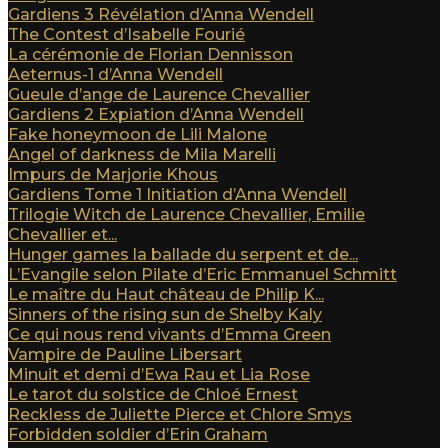
Gardiens 3 Révélation d’Anna Wendell
The Contest d’Isabelle Fourié
La cérémonie de Florian Dennisson
Aeternus-1 d’Anna Wendell
Gueule d’ange de Laurence Chevallier
Gardiens 2 Expiation d’Anna Wendell
Fake honeymoon de Lili Malone
Angel of darkness de Mila Marelli
Impurs de Marjorie Khous
Gardiens Tome 1 Initiation d’Anna Wendell
Trilogie Witch de Laurence Chevallier, Emilie
Chevallier et...
Hunger games la ballade du serpent et de...
L’Evangile selon Pilate d’Eric Emmanuel Schmitt
Le maître du Haut château de Philip K...
Sinners of the rising sun de Shelby Kaly
Ce qui nous rend vivants d’Emma Green
Vampire de Pauline Libersart
Minuit et demi d’Ewa Rau et Lia Rose
Le tarot du solstice de Chloé Ernest
Reckless de Juliette Pierce et Chlore Smys
Forbidden soldier d’Erin Graham