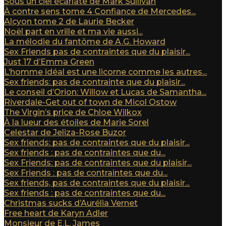
Sous un ciel écarlate de Mark Sullivan
À contre sens tome 4 Confiance de Mercedes...
Alcyon tome 2 de Laurie Becker
Noël part en vrille et ma vie aussi...
La mélodie du fantôme de A.G. Howard
Sex Friends pas de contraintes que du plaisir...
Just 17 d’Emma Green
L’homme idéal est une licorne comme les autres...
Sex friends: pas de contrainte que du plaisir...
Le conseil d’Orion: Willow et Lucas de Samantha...
Riverdale-Get out of town de Micol Ostow
The Virgin’s price de Chloe Wilkox
À la lueur des étoiles de Marie Sorel
Celestar de Jeliza-Rose Buzor
Sex friends: pas de contraintes que du plaisir...
Sex friends : pas de contraintes que du...
Sex Friends: pas de contraintes que du plaisir...
Sex Friends : pas de contraintes que du...
Sex friends, pas de contraintes que du plaisir...
Sex friends : pas de contraintes que du...
Christmas sucks d’Aurélia Vernet
Free heart de Karyn Adler
Monsieur de E.L. James