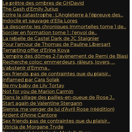
Le prêtre des ombres de GHDavid
The Gash d’Emily Jurius
Ecrire la catastrophe : L’Angleterre à l’épreuve des...
Indocile et sauvage d’Ella Lores
La descente: les chroniques immortelles tome 1 de...
Sorcier en formation tome 1 : l’envol de...
La rebelle de Castel Dark de JC Staignier
Pour l’amour de Thomas de Pauline Libersart
Tempting offer d’Erine Kova
L’empire des dômes 2-l’avènement de Remi de Biasi
Recherche coloc: emmerdeurs, râleurs, lovers, …
s’abstenir d’Emma...
Sex friends, pas de contraintes que du plaisir...
Inflamed par Cara Solak
Be my baby de Lily Tortay
Not for you de Marion Carmin
Dans le sillage des pailles-en-queue de Rose J...
Start again de Valentine Stergann
Sienna: me venger de lui d’Avril Rose (réédition)
Ardent d’Anne Cantore
Sex friends pas de contraintes que du plaisir...
Utricia de Morgane Tryde