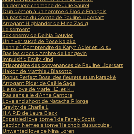
La dernière chamane de Julie Saurel
D’un démon à un homme d’Elodie François
La passion du Comte de Pauline Libersart
Arrogant Highlander de Mina Zadig
Le serment
Sex enemy de Delhia Bouvier
Un hiver sucré de Rose Kalaka
Lennie 1 Comprendre de Karyn Adler et Lois...
Bas les crocs d’Ambre de Langevin
Impulsif d’Emily Kind
Prisonnière des convenances de Pauline Libersart
Hakon de Matthieu Biasotto
Bonus Perfect Boss: des fleurets et un karaoké
Arrogant Rider de Gaëlle Sage
Lie to love de Marie H.J. et K....
Pas sans elle d’Anne Cantore
Love and shoot de Natacha Pilorge
Gravity de Charlie L
H.A.R.D de Laura Black
Expatried love, tome 1 de Fanely Scott
Section Nemesis tome 1 le choix du succube...
Unwanted love de Nina Loren