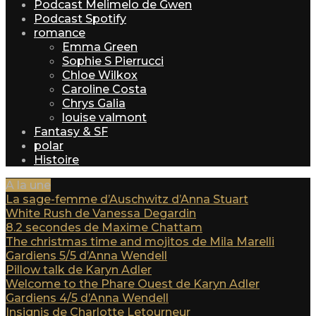
Podcast Melimelo de Gwen
Podcast Spotify
romance
Emma Green
Sophie S Pierrucci
Chloe Wilkox
Caroline Costa
Chrys Galia
louise valmont
Fantasy & SF
polar
Histoire
A la une
La sage-femme d’Auschwitz d’Anna Stuart
White Rush de Vanessa Degardin
8.2 secondes de Maxime Chattam
The christmas time and mojitos de Mila Marelli
Gardiens 5/5 d’Anna Wendell
Pillow talk de Karyn Adler
Welcome to the Phare Ouest de Karyn Adler
Gardiens 4/5 d’Anna Wendell
Insignis de Charlotte Letourneur