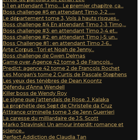
J-1 en attendant Timo… Le premier chapitre, ça...
Boss challenge #5 en attendant Timo, J-2 …...
Le département tome 3, Vols à hauts risques...
Boss challenge #4 En attendant Timo J-3 Timo,...
Boss challenge #3: en attendant Timo J-4 et...
Boss challenge #2: en attendant Timo j-5: un...
Boss Challenge #1 : en attendant Timo J-6...
Arte Corpus : Tori et Noah de Jenny...
Boss challenge de Gwen Delmas
Game over, Agence 42 tome 3 de François...
Predict: agence 42 tome 2 de François Rochet
Les Morgan’s tome 2 Curtis de Pascale Stephens
Les yeux des ténèbres de Dean Koontz
Défendu d’Anna Wendell
Killer boss de Wendy Roy
Le signe que j’attendais de Rose. J. Kalaka
La prophétie des Sept de Christelle da Cruz
Attirance criminelle tome 3 de Jenn Guerrieri
La caresse du milliardaire de J.S. Scott
Marko Stravinski: Un amour interdit: romance et
science...
Perfect Addiction de Claudia Tan