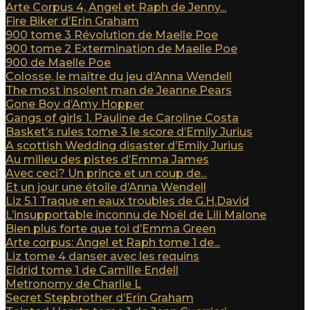
Arte Corpus 4, Angel et Raph de Jenny...
Fire Biker d’Erin Graham
900 tome 3 Révolution de Maelle Poe
900 tome 2 Extermination de Maelle Poe
900 de Maelle Poe
Colosse, le maître du jeu d’Anna Wendell
The most insolent man de Jeanne Pears
Gone Boy d’Amy Hopper
Gangs of girls 1. Pauline de Caroline Costa
Basket’s rules tome 3 le score d’Emily Jurius
A scottish Wedding disaster d’Emily Jurius
Au milieu des pistes d’Emma James
Avec ceci? Un prince et un coup de...
Et un jour une étoile d’Anna Wendell
Liz 5.1 Traque en eaux troubles de G.H.David
L’insupportable inconnu de Noël de Lili Malone
Bien plus forte que toi d’Emma Green
Arte corpus: Angel et Raph tome 1 de...
Liz tome 4 danser avec les requins
Eldrid tome 1 de Camille Endell
Metronomy de Charlie L
Secret Stepbrother d’Erin Graham