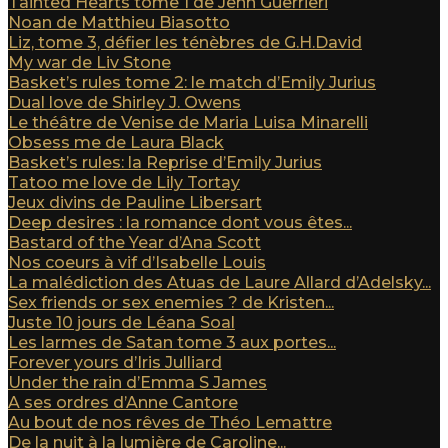
Tainted Hearts tome 1 de Jenn Guerrieri
Noan de Matthieu Biasotto
Liz, tome 3, défier les ténèbres de G.H.David
My war de Liv Stone
Basket’s rules tome 2: le match d’Emily Jurius
Dual love de Shirley J. Owens
Le théâtre de Venise de Maria Luisa Minarelli
Obsess me de Laura Black
Basket’s rules: la Reprise d’Emily Jurius
Tatoo me love de Lily Tortay
Jeux divins de Pauline Libersart
Deep desires : la romance dont vous êtes...
Bastard of the Year d’Ana Scott
Nos coeurs à vif d’Isabelle Louis
La malédiction des Atuas de Laure Allard d’Adelsky...
Sex friends or sex enemies ? de Kristen...
Juste 10 jours de Léana Soal
Les larmes de Satan tome 3 aux portes...
Forever yours d’Iris Julliard
Under the rain d’Emma S James
A ses ordres d’Anne Cantore
Au bout de nos rêves de Théo Lemattre
De la nuit à la lumière de Caroline...