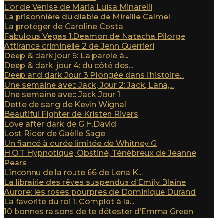
L’or de Venise de Maria Luisa Minarelli
La prisonnière du diable de Mireille Calmel
La protéger de Caroline Costa
Fabulous Vegas 1.Deamon de Natacha Pilorge
Attirance criminelle 2 de Jenn Guerrieri
Deep & dark jour 6: La parole à...
Deep & dark, jour 4: du côté des...
Deep and dark Jour 3 Plongée dans l’histoire...
Une semaine avec Jack, Jour 2: Jack, Lana,...
Une semaine avec Jack Jour 1
Dette de sang de Kevin Wignall
Beautiful Fighter de Kristen Rivers
Love after dark de G.H.David
Lost Rider de Gaëlle Sage
Un fiancé à durée limitée de Whitney G
H.O.T Hypnotique, Obstiné, Ténébreux de Jeanne
Pears
L’inconnu de la route 66 de Lena K...
La librairie des rêves suspendus d’Emily Blaine
Aurore: les roses pourpres de Dominique Durand
La favorite du roi 1. Complot à la...
10 bonnes raisons de te détester d’Emma Green