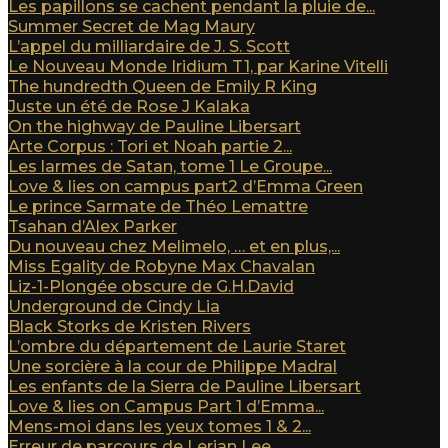
Les papillons se cachent pendant la pluie de...
Summer Secret de Mag Maury
L’appel du milliardaire de J. S. Scott
Le Nouveau Monde Iridium T1, par Karine Vitelli
The hundredth Queen de Emily R King
Juste un été de Rose J Kalaka
On the highway de Pauline Libersart
Arte Corpus : Tori et Noah partie 2...
Les larmes de Satan, tome 1 Le Groupe...
Love & lies on campus part2 d’Emma Green
Le prince Sarmate de Théo Lemattre
Tsahan d’Alex Parker
Du nouveau chez Melimelo, … et en plus,...
Miss Egality de Robyne Max Chavalan
Liz-1-Plongée obscure de G.H.David
Underground de Cindy Lia
Black Storks de Kristen Rivers
L’ombre du département de Laurie Staret
Une sorcière à la cour de Philippe Madral
Les enfants de la Sierra de Pauline Libersart
Love & lies on Campus Part 1 d’Emma...
Mens-moi dans les yeux tomes 1 & 2...
Erreur de parcours de Lerian Lee