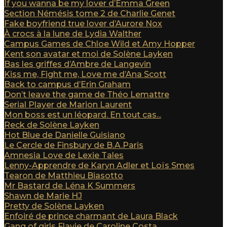
If you wanna be my lover d’Emma Green
Section Némésis tome 2 de Charlie Genet
Fake boyfriend true lover d’Aurore Nox
À crocs à la lune de Lydia Walther
Campus Games de Chloe Wild et Amy Hopper
Kent son avatar et moi de Solène Layken
Bas les griffes d’Ambre de Langevin
Kiss me, Fight me, Love me d’Ana Scott
Back to campus d’Erin Graham
Don’t leave the game de Théo Lemattre
Serial Player de Marion Laurent
Mon boss est un léopard. En tout cas...
Reck de Solène Layken
Hot Blue de Danielle Guisiano
Le Cercle de Finsbury de B.A.Paris
Amnesia Love de Lexie Tales
Lenny-Apprendre de Karyn Adler et Loïs Smes
Tearon de Matthieu Biasotto
Mr Bastard de Léna K Summers
Shawn de Marie HJ
Pretty de Solène Layken
Enfoiré de prince charmant de Laura Black
Gang of girls Flavie de Caroline Costa