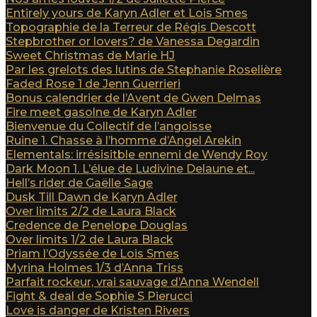
Entirely yours de Karyn Adler et Lois Smes
Topographie de la Terreur de Régis Descott
Stepbrother or lovers? de Vanessa Degardin
Sweet Christmas de Marie HJ
Par les grelots des lutins de Stephanie Roselière
Faded Rose 1 de Jenn Guerrieri
Bonus calendrier de l’Avent de Gwen Delmas
Fire meet gasolne de Karyn Adler
Bienvenue du Collectif de l’angoisse
Ruine 1. Chasse à l’homme d’Angel Arekin
Elementals: irrésisitble ennemi de Wendy Roy
Dark Moon 1. L’élue de Ludivine Delaune et...
Hell’s rider de Gaëlle Sage
Dusk Till Dawn de Karyn Adler
Over limits 2/2 de Laura Black
Credence de Penelope Douglas
Over limits 1/2 de Laura Black
Priam l’Odyssée de Lois Smes
Myrina Holmes 1/3 d’Anna Triss
Parfait rockeur, vrai sauvage d’Anna Wendell
Fight & deal de Sophie S Pierucci
Love is danger de Kristen Rivers