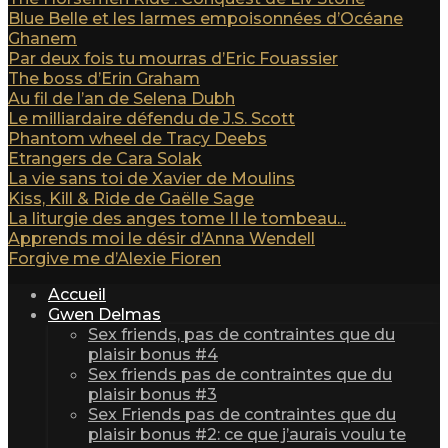
Blue Belle et les larmes empoisonnées d’Océane
Ghanem
Par deux fois tu mourras d’Eric Fouassier
The boss d’Erin Graham
Au fil de l’an de Selena Dubh
Le milliardaire défendu de J.S. Scott
Phantom wheel de Tracy Deebs
Etrangers de Cara Solak
La vie sans toi de Xavier de Moulins
Kiss, Kill & Ride de Gaëlle Sage
La liturgie des anges tome II le tombeau...
Apprends moi le désir d’Anna Wendell
Forgive me d’Alexie Fioren
Accueil
Gwen Delmas
Sex friends, pas de contraintes que du
plaisir bonus #4
Sex friends pas de contraintes que du
plaisir bonus #3
Sex Friends pas de contraintes que du
plaisir bonus #2: ce que j’aurais voulu te