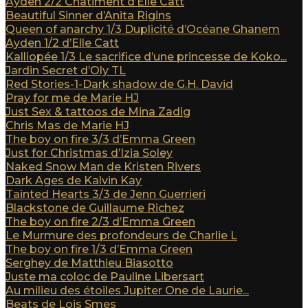
Ayden 2/2 Châtiment d’Elle Catt
Beautiful Sinner d’Anita Rigins
Queen of anarchy 1/3 Duplicité d’Océane Ghanem
Ayden 1/2 d’Elle Catt
Kalliopée 1/3 Le sacrifice d’une princesse de Koko...
Jardin Secret d’Oly TL
Red Stories-1-Dark shadow de G.H. David
Pray for me de Marie HJ
Just Sex & tattoos de Mina Zadig
Chris Mas de Marie HJ
The boy on fire 3/3 d’Emma Green
Just for Christmas d’Izia Soley
Naked Snow Man de Kristen Rivers
Dark Ages de Kalvin Kay
Tainted Hearts 3/3 de Jenn Guerrieri
Blackstone de Guillaume Richez
The boy on fire 2/3 d’Emma Green
Le Murmure des profondeurs de Charlie L
The boy on fire 1/3 d’Emma Green
Serghey de Matthieu Biasotto
Juste ma coloc de Pauline Libersart
Au milieu des étoiles Jupiter One de Laurie...
Beats de Lois Smes