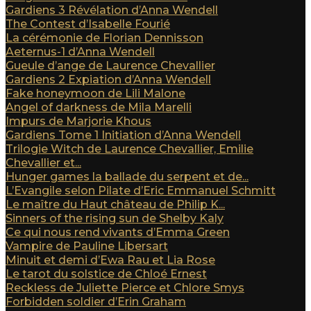
Gardiens 3 Révélation d’Anna Wendell
The Contest d’Isabelle Fourié
La cérémonie de Florian Dennisson
Aeternus-1 d’Anna Wendell
Gueule d’ange de Laurence Chevallier
Gardiens 2 Expiation d’Anna Wendell
Fake honeymoon de Lili Malone
Angel of darkness de Mila Marelli
Impurs de Marjorie Khous
Gardiens Tome 1 Initiation d’Anna Wendell
Trilogie Witch de Laurence Chevallier, Emilie
Chevallier et...
Hunger games la ballade du serpent et de...
L’Evangile selon Pilate d’Eric Emmanuel Schmitt
Le maître du Haut château de Philip K...
Sinners of the rising sun de Shelby Kaly
Ce qui nous rend vivants d’Emma Green
Vampire de Pauline Libersart
Minuit et demi d’Ewa Rau et Lia Rose
Le tarot du solstice de Chloé Ernest
Reckless de Juliette Pierce et Chlore Smys
Forbidden soldier d’Erin Graham