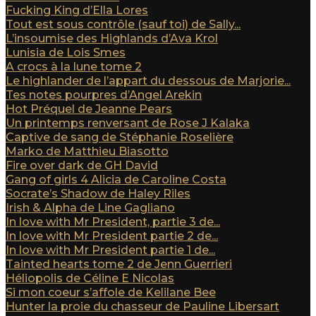
Fucking King d’Ella Lores
Tout est sous contrôle (sauf toi) de Sally...
L’insoumise des Highlands d’Ava Krol
Lunisia de Lois Smes
A crocs à la lune tome 2
Le highlander de l’appart du dessous de Marjorie...
Tes notes pourpres d’Angel Arekin
Hot Préquel de Jeanne Pears
Un printemps renversant de Rose J Kalaka
Captive de sang de Stéphanie Roselière
Marko de Matthieu Biasotto
Fire over dark de GH David
Gang of girls 4 Alicia de Caroline Costa
Socrate’s Shadow de Haley Riles
Irish & Alpha de Line Gagliano
In love with Mr President, partie 3 de...
In love with Mr President partie 2 de...
In love with Mr President partie 1 de...
Tainted hearts tome 2 de Jenn Guerrieri
Héliopolis de Céline E Nicolas
Si mon coeur s’affole de Kelilane Bee
Hunter la proie du chasseur de Pauline Libersart