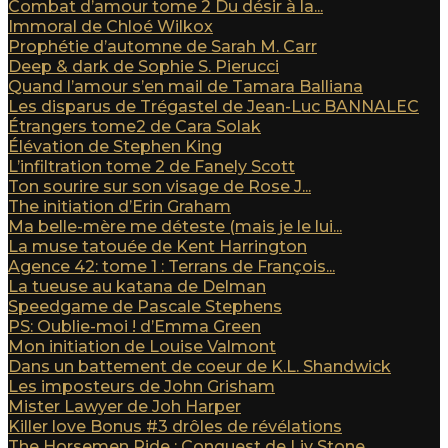
Combat d’amour tome 2 Du désir à la...
Immoral de Chloé Wilkox
Prophétie d’automne de Sarah M. Carr
Deep & dark de Sophie S. Pierucci
Quand l’amour s’en mail de Tamara Balliana
Les disparus de Trégastel de Jean-Luc BANNALEC
Étrangers tome2 de Cara Solak
Élévation de Stephen King
L’infiltration tome 2 de Fanely Scott
Ton sourire sur son visage de Rose J...
The initiation d’Erin Graham
Ma belle-mère me déteste (mais je le lui...
La muse tatouée de Kent Harrington
Agence 42: tome 1 : Terrans de François...
La tueuse au katana de Delman
Speedgame de Pascale Stephens
PS: Oublie-moi ! d’Emma Green
Mon initiation de Louise Valmont
Dans un battement de coeur de K.L. Shandwick
Les imposteurs de John Grisham
Mister Lawyer de Joh Harper
Killer love Bonus #3 drôles de révélations
The Horsemen Ride : Conquest de Liv Stone