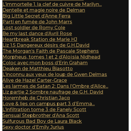
L’immortelle 1. la clef de cuivre de Marilyn...
Dentelle et magie noire de Delman
Big Little Secret d’Anne Ferra
Parti en fumée de John Marrs
Lost soldier de Romy Cole
Be my last dance d’Avril Rose
Heartbreak Station de Marie HJ
Liz 1.5 Dangereux désirs de G.H.David
The Morgan’s Faith de Pascale Stephens
Morpheus, tomes 1 et 2 d’Aloïsia Nidhead
Coloc avec mon boss d’Erin Graham
Deaken de Matthieu Biasotto
L’inconnu aux yeux de loup de Gwen Delmas
Alive de Hazel Carter-Grace
Les larmes de Satan 2: Dans l’Ombre d’Alice...
Liz partie 2 Sombre naufrage de G.H. David
Horemheb de Christian Jacq
Love & lies on campus part 3 d’Emma...
L’infiltration tome 3 de Fanely Scott
Sensual Stepbrother d’Ana Scott
Sulfurous Bad Boy de Laura Black
Sexy doctor d’Emily Jurius