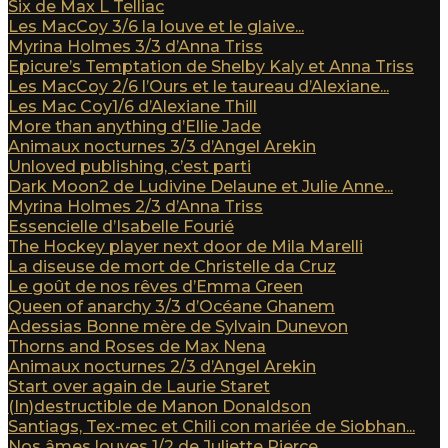
Six de Max L Telliac
Les MacCoy 3/6 la louve et le glaive...
Myrina Holmes 3/3 d’Anna Triss
Epicure’s Temptation de Shelby Kaly et Anna Triss
Les MacCoy 2/6 l’Ours et le taureau d’Alexiane...
Les Mac Coy1/6 d’Alexiane Thill
More than anything d’Ellie Jade
Animaux nocturnes 3/3 d’Angel Arekin
Unloved publishing, c’est parti
Dark Moon2 de Ludivine Delaune et Julie Anne...
Myrina Holmes 2/3 d’Anna Triss
Essencielle d’Isabelle Fourié
The Hockey player next door de Mila Marelli
La diseuse de mort de Christelle da Cruz
Le goût de nos rêves d’Emma Green
Queen of anarchy 3/3 d’Océane Ghanem
Adessias Bonne mère de Sylvain Dunevon
Thorns and Roses de Max Nena
Animaux nocturnes 2/3 d’Angel Arekin
Start over again de Laurie Staret
(In)destructible de Manon Donaldson
Santiags, Tex-mec et Chili con mariée de Siobhan...
Nos âmes louves 1/2 de Juliette Pierce