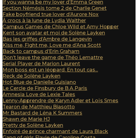
If you wanna be my lover d’Emma Green
Section Némésis tome 2 de Charlie Genet
Fake boyfriend true lover d’Aurore Nox
À crocs à la lune de Lydia Walther
Campus Games de Chloe Wild et Amy Hopper
Kent son avatar et moi de Solène Layken
Bas les griffes d’Ambre de Langevin
Kiss me, Fight me, Love me d’Ana Scott
Back to campus d’Erin Graham
Don’t leave the game de Théo Lemattre
Serial Player de Marion Laurent
Mon boss est un léopard. En tout cas...
Reck de Solène Layken
Hot Blue de Danielle Guisiano
Le Cercle de Finsbury de B.A.Paris
Amnesia Love de Lexie Tales
Lenny-Apprendre de Karyn Adler et Loïs Smes
Tearon de Matthieu Biasotto
Mr Bastard de Léna K Summers
Shawn de Marie HJ
Pretty de Solène Layken
Enfoiré de prince charmant de Laura Black
Gang of girls Flavie de Caroline Costa