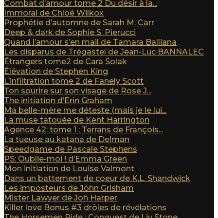
Combat d’amour tome 2 Du désir à la...
Immoral de Chloé Wilkox
Prophétie d’automne de Sarah M. Carr
Deep & dark de Sophie S. Pierucci
Quand l’amour s’en mail de Tamara Balliana
Les disparus de Trégastel de Jean-Luc BANNALEC
Étrangers tome2 de Cara Solak
Élévation de Stephen King
L’infiltration tome 2 de Fanely Scott
Ton sourire sur son visage de Rose J...
The initiation d’Erin Graham
Ma belle-mère me déteste (mais je le lui...
La muse tatouée de Kent Harrington
Agence 42: tome 1 : Terrans de François...
La tueuse au katana de Delman
Speedgame de Pascale Stephens
PS: Oublie-moi ! d’Emma Green
Mon initiation de Louise Valmont
Dans un battement de coeur de K.L. Shandwick
Les imposteurs de John Grisham
Mister Lawyer de Joh Harper
Killer love Bonus #3 drôles de révélations
The Horsemen Ride : Conquest de Liv Stone