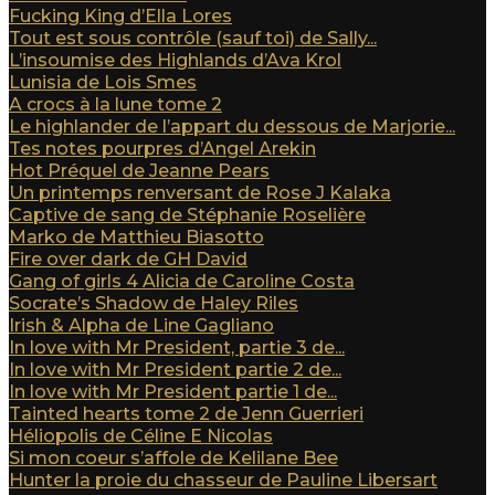
Fucking King d’Ella Lores
Tout est sous contrôle (sauf toi) de Sally...
L’insoumise des Highlands d’Ava Krol
Lunisia de Lois Smes
A crocs à la lune tome 2
Le highlander de l’appart du dessous de Marjorie...
Tes notes pourpres d’Angel Arekin
Hot Préquel de Jeanne Pears
Un printemps renversant de Rose J Kalaka
Captive de sang de Stéphanie Roselière
Marko de Matthieu Biasotto
Fire over dark de GH David
Gang of girls 4 Alicia de Caroline Costa
Socrate’s Shadow de Haley Riles
Irish & Alpha de Line Gagliano
In love with Mr President, partie 3 de...
In love with Mr President partie 2 de...
In love with Mr President partie 1 de...
Tainted hearts tome 2 de Jenn Guerrieri
Héliopolis de Céline E Nicolas
Si mon coeur s’affole de Kelilane Bee
Hunter la proie du chasseur de Pauline Libersart