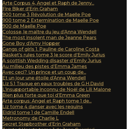
Arte Corpus 4, Angel et Raph de Jenny...
Fire Biker d’Erin Graham
900 tome 3 Révolution de Maelle Poe
900 tome 2 Extermination de Maelle Poe
900 de Maelle Poe
Colosse, le maître du jeu d’Anna Wendell
The most insolent man de Jeanne Pears
Gone Boy d’Amy Hopper
Gangs of girls 1. Pauline de Caroline Costa
Basket’s rules tome 3 le score d’Emily Jurius
A scottish Wedding disaster d’Emily Jurius
Au milieu des pistes d’Emma James
Avec ceci? Un prince et un coup de...
Et un jour une étoile d’Anna Wendell
Liz 5.1 Traque en eaux troubles de G.H.David
L’insupportable inconnu de Noël de Lili Malone
Bien plus forte que toi d’Emma Green
Arte corpus: Angel et Raph tome 1 de...
Liz tome 4 danser avec les requins
Eldrid tome 1 de Camille Endell
Metronomy de Charlie L
Secret Stepbrother d’Erin Graham