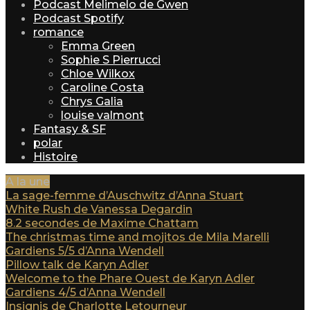
Podcast Melimelo de Gwen
Podcast Spotify
romance
Emma Green
Sophie S Pierrucci
Chloe Wilkox
Caroline Costa
Chrys Galia
louise valmont
Fantasy & SF
polar
Histoire
A la une
La sage-femme d’Auschwitz d’Anna Stuart
White Rush de Vanessa Degardin
8.2 secondes de Maxime Chattam
The christmas time and mojitos de Mila Marelli
Gardiens 5/5 d’Anna Wendell
Pillow talk de Karyn Adler
Welcome to the Phare Ouest de Karyn Adler
Gardiens 4/5 d’Anna Wendell
Insignis de Charlotte Letourneur