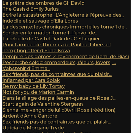
Le prêtre des ombres de GHDavid
The Gash d’Emily Jurius
Ecrire la catastrophe : L’Angleterre à l’épreuve des...
Indocile et sauvage d’Ella Lores
La descente: les chroniques immortelles tome 1 de...
Sorcier en formation tome 1 : l’envol de...
La rebelle de Castel Dark de JC Staignier
Pour l’amour de Thomas de Pauline Libersart
Tempting offer d’Erine Kova
L’empire des dômes 2-l’avènement de Remi de Biasi
Recherche coloc: emmerdeurs, râleurs, lovers, …
s’abstenir d’Emma...
Sex friends, pas de contraintes que du plaisir...
Inflamed par Cara Solak
Be my baby de Lily Tortay
Not for you de Marion Carmin
Dans le sillage des pailles-en-queue de Rose J...
Start again de Valentine Stergann
Sienna: me venger de lui d’Avril Rose (réédition)
Ardent d’Anne Cantore
Sex friends pas de contraintes que du plaisir...
Utricia de Morgane Tryde