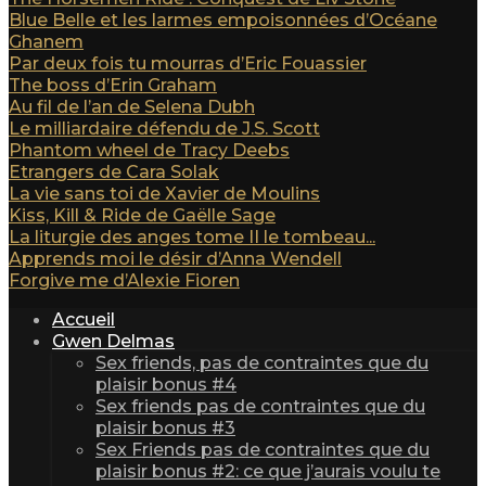
Blue Belle et les larmes empoisonnées d’Océane
Ghanem
Par deux fois tu mourras d’Eric Fouassier
The boss d’Erin Graham
Au fil de l’an de Selena Dubh
Le milliardaire défendu de J.S. Scott
Phantom wheel de Tracy Deebs
Etrangers de Cara Solak
La vie sans toi de Xavier de Moulins
Kiss, Kill & Ride de Gaëlle Sage
La liturgie des anges tome II le tombeau...
Apprends moi le désir d’Anna Wendell
Forgive me d’Alexie Fioren
Accueil
Gwen Delmas
Sex friends, pas de contraintes que du
plaisir bonus #4
Sex friends pas de contraintes que du
plaisir bonus #3
Sex Friends pas de contraintes que du
plaisir bonus #2: ce que j’aurais voulu te