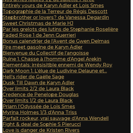
Entirely yours de Karyn Adler et Lois Smes
Topographie de la Terreur de Régis Descott
Stepbrother or lovers? de Vanessa Degardin
Sweet Christmas de Marie HJ
Par les grelots des lutins de Stephanie Roselière
Faded Rose 1 de Jenn Guerrieri
Bonus calendrier de l’Avent de Gwen Delmas
Fire meet gasolne de Karyn Adler
Bienvenue du Collectif de l’angoisse
Ruine 1. Chasse à l’homme d’Angel Arekin
Elementals: irrésisitble ennemi de Wendy Roy
Dark Moon 1. L’élue de Ludivine Delaune et...
Hell’s rider de Gaëlle Sage
Dusk Till Dawn de Karyn Adler
Over limits 2/2 de Laura Black
Credence de Penelope Douglas
Over limits 1/2 de Laura Black
Priam l’Odyssée de Lois Smes
Myrina Holmes 1/3 d’Anna Triss
Parfait rockeur, vrai sauvage d’Anna Wendell
Fight & deal de Sophie S Pierucci
Love is danger de Kristen Rivers