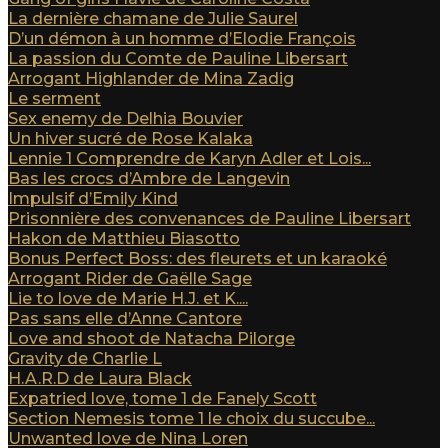
La dernière chamane de Julie Saurel
D’un démon à un homme d’Elodie François
La passion du Comte de Pauline Libersart
Arrogant Highlander de Mina Zadig
Le serment
Sex enemy de Delhia Bouvier
Un hiver sucré de Rose Kalaka
Lennie 1 Comprendre de Karyn Adler et Lois...
Bas les crocs d’Ambre de Langevin
Impulsif d’Emily Kind
Prisonnière des convenances de Pauline Libersart
Hakon de Matthieu Biasotto
Bonus Perfect Boss: des fleurets et un karaoké
Arrogant Rider de Gaëlle Sage
Lie to love de Marie H.J. et K....
Pas sans elle d’Anne Cantore
Love and shoot de Natacha Pilorge
Gravity de Charlie L
H.A.R.D de Laura Black
Expatried love, tome 1 de Fanely Scott
Section Nemesis tome 1 le choix du succube...
Unwanted love de Nina Loren