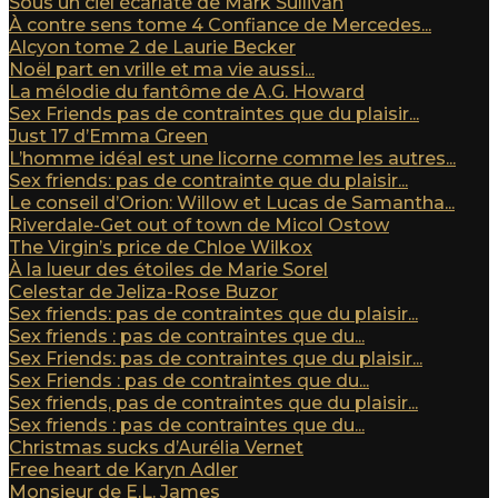
Sous un ciel écarlate de Mark Sullivan
À contre sens tome 4 Confiance de Mercedes...
Alcyon tome 2 de Laurie Becker
Noël part en vrille et ma vie aussi...
La mélodie du fantôme de A.G. Howard
Sex Friends pas de contraintes que du plaisir...
Just 17 d’Emma Green
L’homme idéal est une licorne comme les autres...
Sex friends: pas de contrainte que du plaisir...
Le conseil d’Orion: Willow et Lucas de Samantha...
Riverdale-Get out of town de Micol Ostow
The Virgin’s price de Chloe Wilkox
À la lueur des étoiles de Marie Sorel
Celestar de Jeliza-Rose Buzor
Sex friends: pas de contraintes que du plaisir...
Sex friends : pas de contraintes que du...
Sex Friends: pas de contraintes que du plaisir...
Sex Friends : pas de contraintes que du...
Sex friends, pas de contraintes que du plaisir...
Sex friends : pas de contraintes que du...
Christmas sucks d’Aurélia Vernet
Free heart de Karyn Adler
Monsieur de E.L. James