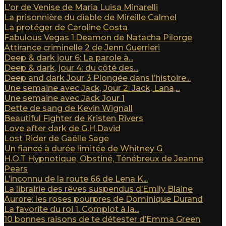
L’or de Venise de Maria Luisa Minarelli
La prisonnière du diable de Mireille Calmel
La protéger de Caroline Costa
Fabulous Vegas 1.Deamon de Natacha Pilorge
Attirance criminelle 2 de Jenn Guerrieri
Deep & dark jour 6: La parole à...
Deep & dark, jour 4: du côté des...
Deep and dark Jour 3 Plongée dans l’histoire...
Une semaine avec Jack, Jour 2: Jack, Lana,...
Une semaine avec Jack Jour 1
Dette de sang de Kevin Wignall
Beautiful Fighter de Kristen Rivers
Love after dark de G.H.David
Lost Rider de Gaëlle Sage
Un fiancé à durée limitée de Whitney G
H.O.T Hypnotique, Obstiné, Ténébreux de Jeanne
Pears
L’inconnu de la route 66 de Lena K...
La librairie des rêves suspendus d’Emily Blaine
Aurore: les roses pourpres de Dominique Durand
La favorite du roi 1. Complot à la...
10 bonnes raisons de te détester d’Emma Green