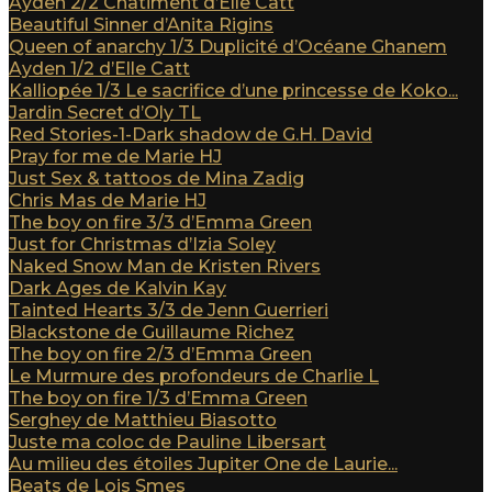
Ayden 2/2 Châtiment d’Elle Catt
Beautiful Sinner d’Anita Rigins
Queen of anarchy 1/3 Duplicité d’Océane Ghanem
Ayden 1/2 d’Elle Catt
Kalliopée 1/3 Le sacrifice d’une princesse de Koko...
Jardin Secret d’Oly TL
Red Stories-1-Dark shadow de G.H. David
Pray for me de Marie HJ
Just Sex & tattoos de Mina Zadig
Chris Mas de Marie HJ
The boy on fire 3/3 d’Emma Green
Just for Christmas d’Izia Soley
Naked Snow Man de Kristen Rivers
Dark Ages de Kalvin Kay
Tainted Hearts 3/3 de Jenn Guerrieri
Blackstone de Guillaume Richez
The boy on fire 2/3 d’Emma Green
Le Murmure des profondeurs de Charlie L
The boy on fire 1/3 d’Emma Green
Serghey de Matthieu Biasotto
Juste ma coloc de Pauline Libersart
Au milieu des étoiles Jupiter One de Laurie...
Beats de Lois Smes