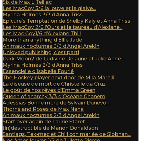
Six de Max L Telliac
Les MacCoy 3/6 la louve et le glaive...
Myrina Holmes 3/3 d’Anna Triss
Epicure’s Temptation de Shelby Kaly et Anna Triss
Les MacCoy 2/6 l’Ours et le taureau d’Alexiane...
Les Mac Coy1/6 d’Alexiane Thill
More than anything d’Ellie Jade
Animaux nocturnes 3/3 d’Angel Arekin
Unloved publishing, c’est parti
Dark Moon2 de Ludivine Delaune et Julie Anne...
Myrina Holmes 2/3 d’Anna Triss
Essencielle d’Isabelle Fourié
The Hockey player next door de Mila Marelli
La diseuse de mort de Christelle da Cruz
Le goût de nos rêves d’Emma Green
Queen of anarchy 3/3 d’Océane Ghanem
Adessias Bonne mère de Sylvain Dunevon
Thorns and Roses de Max Nena
Animaux nocturnes 2/3 d’Angel Arekin
Start over again de Laurie Staret
(In)destructible de Manon Donaldson
Santiags, Tex-mec et Chili con mariée de Siobhan...
Nos âmes louves 1/2 de Juliette Pierce