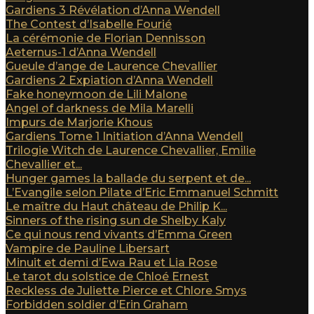
Gardiens 3 Révélation d’Anna Wendell
The Contest d’Isabelle Fourié
La cérémonie de Florian Dennisson
Aeternus-1 d’Anna Wendell
Gueule d’ange de Laurence Chevallier
Gardiens 2 Expiation d’Anna Wendell
Fake honeymoon de Lili Malone
Angel of darkness de Mila Marelli
Impurs de Marjorie Khous
Gardiens Tome 1 Initiation d’Anna Wendell
Trilogie Witch de Laurence Chevallier, Emilie
Chevallier et...
Hunger games la ballade du serpent et de...
L’Evangile selon Pilate d’Eric Emmanuel Schmitt
Le maître du Haut château de Philip K...
Sinners of the rising sun de Shelby Kaly
Ce qui nous rend vivants d’Emma Green
Vampire de Pauline Libersart
Minuit et demi d’Ewa Rau et Lia Rose
Le tarot du solstice de Chloé Ernest
Reckless de Juliette Pierce et Chlore Smys
Forbidden soldier d’Erin Graham