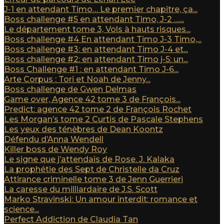
J-1 en attendant Timo… Le premier chapitre, ça...
Boss challenge #5 en attendant Timo, J-2 …...
Le département tome 3, Vols à hauts risques...
Boss challenge #4 En attendant Timo J-3 Timo,...
Boss challenge #3: en attendant Timo J-4 et...
Boss challenge #2: en attendant Timo j-5: un...
Boss Challenge #1 : en attendant Timo J-6...
Arte Corpus : Tori et Noah de Jenny...
Boss challenge de Gwen Delmas
Game over, Agence 42 tome 3 de François...
Predict: agence 42 tome 2 de François Rochet
Les Morgan’s tome 2 Curtis de Pascale Stephens
Les yeux des ténèbres de Dean Koontz
Défendu d’Anna Wendell
Killer boss de Wendy Roy
Le signe que j’attendais de Rose. J. Kalaka
La prophétie des Sept de Christelle da Cruz
Attirance criminelle tome 3 de Jenn Guerrieri
La caresse du milliardaire de J.S. Scott
Marko Stravinski: Un amour interdit: romance et
science...
Perfect Addiction de Claudia Tan