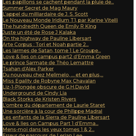
Les papillons se cachent pendant la pluie de...
Summer Secret de Mag Maury
L’appel du milliardaire de J. S. Scott
Le Nouveau Monde Iridium T1, par Karine Vitelli
The hundredth Queen de Emily R King
Juste un été de Rose J Kalaka
On the highway de Pauline Libersart
Arte Corpus : Tori et Noah partie 2...
Les larmes de Satan, tome 1 Le Groupe...
Love & lies on campus part2 d’Emma Green
Le prince Sarmate de Théo Lemattre
Tsahan d’Alex Parker
Du nouveau chez Melimelo, … et en plus,...
Miss Egality de Robyne Max Chavalan
Liz-1-Plongée obscure de G.H.David
Underground de Cindy Lia
Black Storks de Kristen Rivers
L’ombre du département de Laurie Staret
Une sorcière à la cour de Philippe Madral
Les enfants de la Sierra de Pauline Libersart
Love & lies on Campus Part 1 d’Emma...
Mens-moi dans les yeux tomes 1 & 2...
Erreur de parcours de Lerian Lee