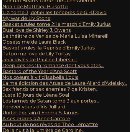
Tainted Hearts tome 1 de Jenn Guerrieri
Noan de Matthieu Biasotto
Liz, tome 3, défier les ténèbres de G.H.David
My war de Liv Stone
Basket’s rules tome 2: le match d’Emily Jurius
Dual love de Shirley J. Owens
Le théâtre de Venise de Maria Luisa Minarelli
Obsess me de Laura Black
Basket’s rules: la Reprise d’Emily Jurius
Tatoo me love de Lily Tortay
Jeux divins de Pauline Libersart
Deep desires : la romance dont vous êtes...
Bastard of the Year d’Ana Scott
Nos coeurs à vif d’Isabelle Louis
La malédiction des Atuas de Laure Allard d’Adelsky...
Sex friends or sex enemies ? de Kristen...
Juste 10 jours de Léana Soal
Les larmes de Satan tome 3 aux portes...
Forever yours d’Iris Julliard
Under the rain d’Emma S James
A ses ordres d’Anne Cantore
Au bout de nos rêves de Théo Lemattre
De la nuit à la lumière de Caroline...