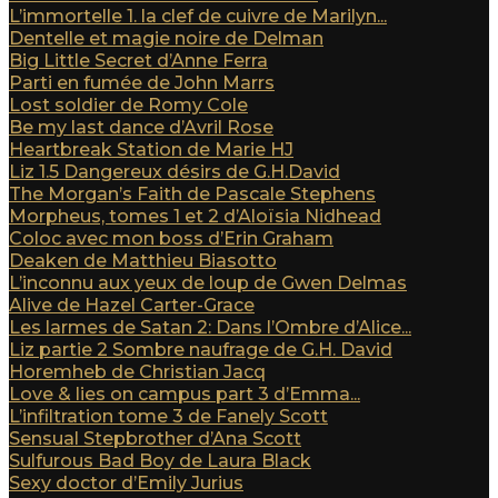
L’immortelle 1. la clef de cuivre de Marilyn...
Dentelle et magie noire de Delman
Big Little Secret d’Anne Ferra
Parti en fumée de John Marrs
Lost soldier de Romy Cole
Be my last dance d’Avril Rose
Heartbreak Station de Marie HJ
Liz 1.5 Dangereux désirs de G.H.David
The Morgan’s Faith de Pascale Stephens
Morpheus, tomes 1 et 2 d’Aloïsia Nidhead
Coloc avec mon boss d’Erin Graham
Deaken de Matthieu Biasotto
L’inconnu aux yeux de loup de Gwen Delmas
Alive de Hazel Carter-Grace
Les larmes de Satan 2: Dans l’Ombre d’Alice...
Liz partie 2 Sombre naufrage de G.H. David
Horemheb de Christian Jacq
Love & lies on campus part 3 d’Emma...
L’infiltration tome 3 de Fanely Scott
Sensual Stepbrother d’Ana Scott
Sulfurous Bad Boy de Laura Black
Sexy doctor d’Emily Jurius