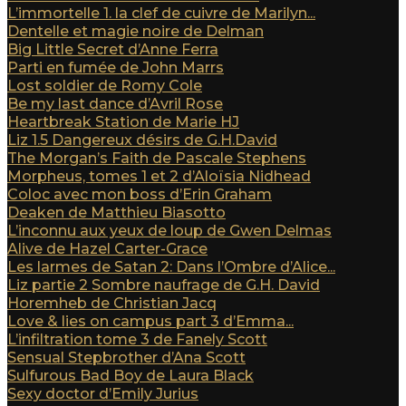
L’immortelle 1. la clef de cuivre de Marilyn...
Dentelle et magie noire de Delman
Big Little Secret d’Anne Ferra
Parti en fumée de John Marrs
Lost soldier de Romy Cole
Be my last dance d’Avril Rose
Heartbreak Station de Marie HJ
Liz 1.5 Dangereux désirs de G.H.David
The Morgan’s Faith de Pascale Stephens
Morpheus, tomes 1 et 2 d’Aloïsia Nidhead
Coloc avec mon boss d’Erin Graham
Deaken de Matthieu Biasotto
L’inconnu aux yeux de loup de Gwen Delmas
Alive de Hazel Carter-Grace
Les larmes de Satan 2: Dans l’Ombre d’Alice...
Liz partie 2 Sombre naufrage de G.H. David
Horemheb de Christian Jacq
Love & lies on campus part 3 d’Emma...
L’infiltration tome 3 de Fanely Scott
Sensual Stepbrother d’Ana Scott
Sulfurous Bad Boy de Laura Black
Sexy doctor d’Emily Jurius