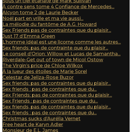
Sous un ciel écarlate de Mark Sullivan
À contre sens tome 4 Confiance de Mercedes...
Alcyon tome 2 de Laurie Becker
Noël part en vrille et ma vie aussi...
La mélodie du fantôme de A.G. Howard
Sex Friends pas de contraintes que du plaisir...
Just 17 d’Emma Green
L’homme idéal est une licorne comme les autres...
Sex friends: pas de contrainte que du plaisir...
Le conseil d’Orion: Willow et Lucas de Samantha...
Riverdale-Get out of town de Micol Ostow
The Virgin’s price de Chloe Wilkox
À la lueur des étoiles de Marie Sorel
Celestar de Jeliza-Rose Buzor
Sex friends: pas de contraintes que du plaisir...
Sex friends : pas de contraintes que du...
Sex Friends: pas de contraintes que du plaisir...
Sex Friends : pas de contraintes que du...
Sex friends, pas de contraintes que du plaisir...
Sex friends : pas de contraintes que du...
Christmas sucks d’Aurélia Vernet
Free heart de Karyn Adler
Monsieur de E.L. James