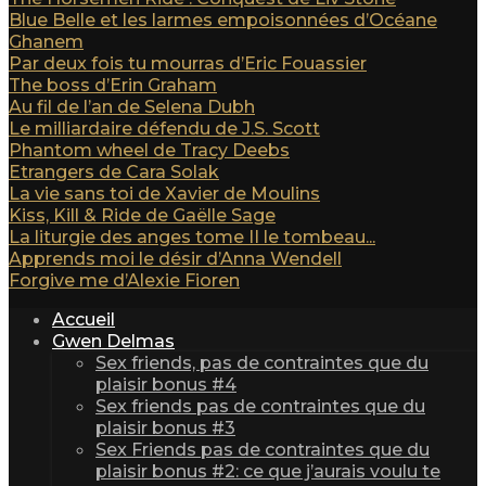
Blue Belle et les larmes empoisonnées d’Océane
Ghanem
Par deux fois tu mourras d’Eric Fouassier
The boss d’Erin Graham
Au fil de l’an de Selena Dubh
Le milliardaire défendu de J.S. Scott
Phantom wheel de Tracy Deebs
Etrangers de Cara Solak
La vie sans toi de Xavier de Moulins
Kiss, Kill & Ride de Gaëlle Sage
La liturgie des anges tome II le tombeau...
Apprends moi le désir d’Anna Wendell
Forgive me d’Alexie Fioren
Accueil
Gwen Delmas
Sex friends, pas de contraintes que du
plaisir bonus #4
Sex friends pas de contraintes que du
plaisir bonus #3
Sex Friends pas de contraintes que du
plaisir bonus #2: ce que j’aurais voulu te