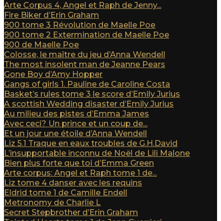
Arte Corpus 4, Angel et Raph de Jenny...
Fire Biker d’Erin Graham
900 tome 3 Révolution de Maelle Poe
900 tome 2 Extermination de Maelle Poe
900 de Maelle Poe
Colosse, le maître du jeu d’Anna Wendell
The most insolent man de Jeanne Pears
Gone Boy d’Amy Hopper
Gangs of girls 1. Pauline de Caroline Costa
Basket’s rules tome 3 le score d’Emily Jurius
A scottish Wedding disaster d’Emily Jurius
Au milieu des pistes d’Emma James
Avec ceci? Un prince et un coup de...
Et un jour une étoile d’Anna Wendell
Liz 5.1 Traque en eaux troubles de G.H.David
L’insupportable inconnu de Noël de Lili Malone
Bien plus forte que toi d’Emma Green
Arte corpus: Angel et Raph tome 1 de...
Liz tome 4 danser avec les requins
Eldrid tome 1 de Camille Endell
Metronomy de Charlie L
Secret Stepbrother d’Erin Graham