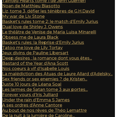
Tainted Hearts tome 1 de Jenn Guerrieri
Noan de Matthieu Biasotto
Liz, tome 3, défier les ténèbres de G.H.David
My war de Liv Stone
Basket’s rules tome 2: le match d’Emily Jurius
Dual love de Shirley J. Owens
Le théâtre de Venise de Maria Luisa Minarelli
Obsess me de Laura Black
Basket’s rules: la Reprise d’Emily Jurius
Tatoo me love de Lily Tortay
Jeux divins de Pauline Libersart
Deep desires : la romance dont vous êtes...
Bastard of the Year d’Ana Scott
Nos coeurs à vif d’Isabelle Louis
La malédiction des Atuas de Laure Allard d’Adelsky...
Sex friends or sex enemies ? de Kristen...
Juste 10 jours de Léana Soal
Les larmes de Satan tome 3 aux portes...
Forever yours d’Iris Julliard
Under the rain d’Emma S James
A ses ordres d’Anne Cantore
Au bout de nos rêves de Théo Lemattre
De la nuit à la lumière de Caroline...