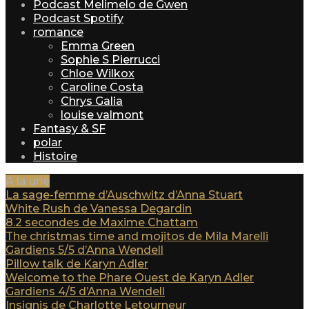
Podcast Melimelo de Gwen
Podcast Spotify
romance
Emma Green
Sophie S Pierrucci
Chloe Wilkox
Caroline Costa
Chrys Galia
louise valmont
Fantasy & SF
polar
Histoire
A la une
La sage-femme d’Auschwitz d’Anna Stuart
White Rush de Vanessa Degardin
8.2 secondes de Maxime Chattam
The christmas time and mojitos de Mila Marelli
Gardiens 5/5 d’Anna Wendell
Pillow talk de Karyn Adler
Welcome to the Phare Ouest de Karyn Adler
Gardiens 4/5 d’Anna Wendell
Insignis de Charlotte Letourneur