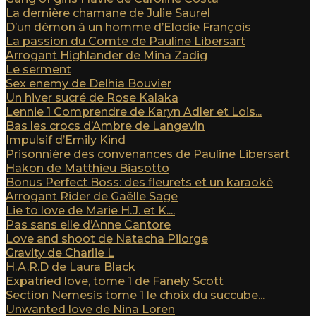
La dernière chamane de Julie Saurel
D’un démon à un homme d’Elodie François
La passion du Comte de Pauline Libersart
Arrogant Highlander de Mina Zadig
Le serment
Sex enemy de Delhia Bouvier
Un hiver sucré de Rose Kalaka
Lennie 1 Comprendre de Karyn Adler et Lois...
Bas les crocs d’Ambre de Langevin
Impulsif d’Emily Kind
Prisonnière des convenances de Pauline Libersart
Hakon de Matthieu Biasotto
Bonus Perfect Boss: des fleurets et un karaoké
Arrogant Rider de Gaëlle Sage
Lie to love de Marie H.J. et K....
Pas sans elle d’Anne Cantore
Love and shoot de Natacha Pilorge
Gravity de Charlie L
H.A.R.D de Laura Black
Expatried love, tome 1 de Fanely Scott
Section Nemesis tome 1 le choix du succube...
Unwanted love de Nina Loren