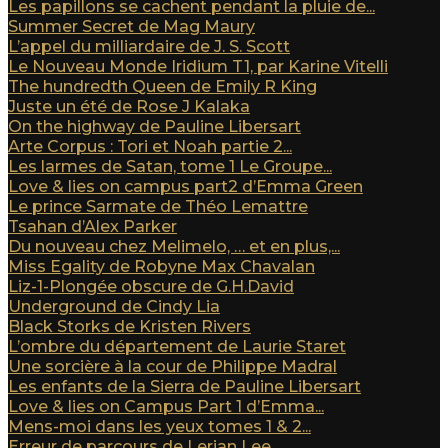
Les papillons se cachent pendant la pluie de...
Summer Secret de Mag Maury
L’appel du milliardaire de J. S. Scott
Le Nouveau Monde Iridium T1, par Karine Vitelli
The hundredth Queen de Emily R King
Juste un été de Rose J Kalaka
On the highway de Pauline Libersart
Arte Corpus : Tori et Noah partie 2...
Les larmes de Satan, tome 1 Le Groupe...
Love & lies on campus part2 d’Emma Green
Le prince Sarmate de Théo Lemattre
Tsahan d’Alex Parker
Du nouveau chez Melimelo, … et en plus,...
Miss Egality de Robyne Max Chavalan
Liz-1-Plongée obscure de G.H.David
Underground de Cindy Lia
Black Storks de Kristen Rivers
L’ombre du département de Laurie Staret
Une sorcière à la cour de Philippe Madral
Les enfants de la Sierra de Pauline Libersart
Love & lies on Campus Part 1 d’Emma...
Mens-moi dans les yeux tomes 1 & 2...
Erreur de parcours de Lerian Lee