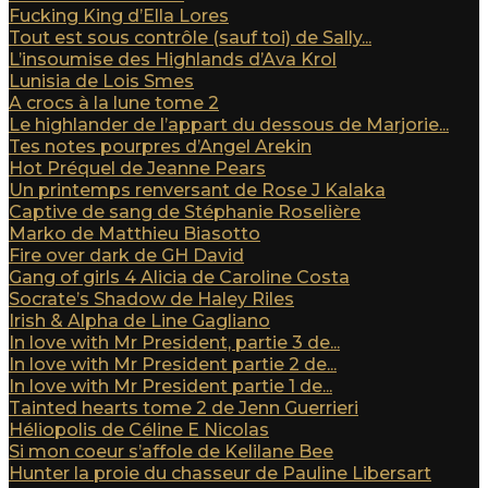
Fucking King d’Ella Lores
Tout est sous contrôle (sauf toi) de Sally...
L’insoumise des Highlands d’Ava Krol
Lunisia de Lois Smes
A crocs à la lune tome 2
Le highlander de l’appart du dessous de Marjorie...
Tes notes pourpres d’Angel Arekin
Hot Préquel de Jeanne Pears
Un printemps renversant de Rose J Kalaka
Captive de sang de Stéphanie Roselière
Marko de Matthieu Biasotto
Fire over dark de GH David
Gang of girls 4 Alicia de Caroline Costa
Socrate’s Shadow de Haley Riles
Irish & Alpha de Line Gagliano
In love with Mr President, partie 3 de...
In love with Mr President partie 2 de...
In love with Mr President partie 1 de...
Tainted hearts tome 2 de Jenn Guerrieri
Héliopolis de Céline E Nicolas
Si mon coeur s’affole de Kelilane Bee
Hunter la proie du chasseur de Pauline Libersart