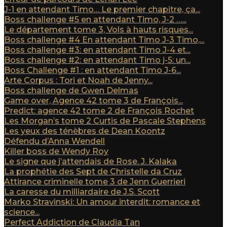
J-1 en attendant Timo… Le premier chapitre, ça...
Boss challenge #5 en attendant Timo, J-2 …...
Le département tome 3, Vols à hauts risques...
Boss challenge #4 En attendant Timo J-3 Timo,...
Boss challenge #3: en attendant Timo J-4 et...
Boss challenge #2: en attendant Timo j-5: un...
Boss Challenge #1 : en attendant Timo J-6...
Arte Corpus : Tori et Noah de Jenny...
Boss challenge de Gwen Delmas
Game over, Agence 42 tome 3 de François...
Predict: agence 42 tome 2 de François Rochet
Les Morgan’s tome 2 Curtis de Pascale Stephens
Les yeux des ténèbres de Dean Koontz
Défendu d’Anna Wendell
Killer boss de Wendy Roy
Le signe que j’attendais de Rose. J. Kalaka
La prophétie des Sept de Christelle da Cruz
Attirance criminelle tome 3 de Jenn Guerrieri
La caresse du milliardaire de J.S. Scott
Marko Stravinski: Un amour interdit: romance et
science...
Perfect Addiction de Claudia Tan