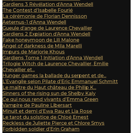
Gardiens 3 Révélation d’Anna Wendell
The Contest d’Isabelle Fourié
La cérémonie de Florian Dennisson
Aeternus-1 d’Anna Wendell
Gueule d’ange de Laurence Chevallier
Gardiens 2 Expiation d’Anna Wendell
Fake honeymoon de Lili Malone
Angel of darkness de Mila Marelli
Impurs de Marjorie Khous
Gardiens Tome 1 Initiation d’Anna Wendell
Trilogie Witch de Laurence Chevallier, Emilie
Chevallier et...
Hunger games la ballade du serpent et de...
L’Evangile selon Pilate d’Eric Emmanuel Schmitt
Le maître du Haut château de Philip K...
Sinners of the rising sun de Shelby Kaly
Ce qui nous rend vivants d’Emma Green
Vampire de Pauline Libersart
Minuit et demi d’Ewa Rau et Lia Rose
Le tarot du solstice de Chloé Ernest
Reckless de Juliette Pierce et Chlore Smys
Forbidden soldier d’Erin Graham