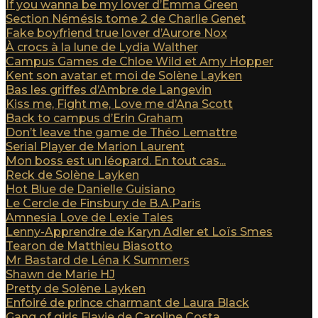
If you wanna be my lover d’Emma Green
Section Némésis tome 2 de Charlie Genet
Fake boyfriend true lover d’Aurore Nox
À crocs à la lune de Lydia Walther
Campus Games de Chloe Wild et Amy Hopper
Kent son avatar et moi de Solène Layken
Bas les griffes d’Ambre de Langevin
Kiss me, Fight me, Love me d’Ana Scott
Back to campus d’Erin Graham
Don’t leave the game de Théo Lemattre
Serial Player de Marion Laurent
Mon boss est un léopard. En tout cas...
Reck de Solène Layken
Hot Blue de Danielle Guisiano
Le Cercle de Finsbury de B.A.Paris
Amnesia Love de Lexie Tales
Lenny-Apprendre de Karyn Adler et Loïs Smes
Tearon de Matthieu Biasotto
Mr Bastard de Léna K Summers
Shawn de Marie HJ
Pretty de Solène Layken
Enfoiré de prince charmant de Laura Black
Gang of girls Flavie de Caroline Costa