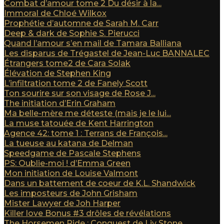
Combat d’amour tome 2 Du désir à la...
Immoral de Chloé Wilkox
Prophétie d’automne de Sarah M. Carr
Deep & dark de Sophie S. Pierucci
Quand l’amour s’en mail de Tamara Balliana
Les disparus de Trégastel de Jean-Luc BANNALEC
Étrangers tome2 de Cara Solak
Élévation de Stephen King
L’infiltration tome 2 de Fanely Scott
Ton sourire sur son visage de Rose J...
The initiation d’Erin Graham
Ma belle-mère me déteste (mais je le lui...
La muse tatouée de Kent Harrington
Agence 42: tome 1 : Terrans de François...
La tueuse au katana de Delman
Speedgame de Pascale Stephens
PS: Oublie-moi ! d’Emma Green
Mon initiation de Louise Valmont
Dans un battement de coeur de K.L. Shandwick
Les imposteurs de John Grisham
Mister Lawyer de Joh Harper
Killer love Bonus #3 drôles de révélations
The Horsemen Ride : Conquest de Liv Stone