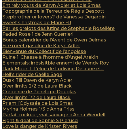
Entirely yours de Karyn Adler et Lois Smes
Topographie de la Terreur de Régis Descott
Stepbrother or lovers? de Vanessa Degardin
Sweet Christmas de Marie HJ
Par les grelots des lutins de Stephanie Roselière
Faded Rose 1 de Jenn Guerrieri
Bonus calendrier de l’Avent de Gwen Delmas
Fire meet gasolne de Karyn Adler
Bienvenue du Collectif de l’angoisse
Ruine 1. Chasse à l’homme d’Angel Arekin
Elementals: irrésisitble ennemi de Wendy Roy
Dark Moon 1. L’élue de Ludivine Delaune et...
Hell’s rider de Gaëlle Sage
Dusk Till Dawn de Karyn Adler
Over limits 2/2 de Laura Black
Credence de Penelope Douglas
Over limits 1/2 de Laura Black
Priam l’Odyssée de Lois Smes
Myrina Holmes 1/3 d’Anna Triss
Parfait rockeur, vrai sauvage d’Anna Wendell
Fight & deal de Sophie S Pierucci
Love is danger de Kristen Rivers