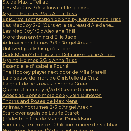
Six de Max L Telliac
Les MacCoy 3/6 la louve et le glaive...
Myrina Holmes 3/3 d’Anna Triss
Epicure’s Temptation de Shelby Kaly et Anna Triss
Les MacCoy 2/6 l’Ours et le taureau d’Alexiane...
Les Mac Coy1/6 d’Alexiane Thill
More than anything d’Ellie Jade
Animaux nocturnes 3/3 d’Angel Arekin
Unloved publishing, c’est parti
Dark Moon2 de Ludivine Delaune et Julie Anne...
Myrina Holmes 2/3 d’Anna Triss
Essencielle d’Isabelle Fourié
The Hockey player next door de Mila Marelli
La diseuse de mort de Christelle da Cruz
Le goût de nos rêves d’Emma Green
Queen of anarchy 3/3 d’Océane Ghanem
Adessias Bonne mère de Sylvain Dunevon
Thorns and Roses de Max Nena
Animaux nocturnes 2/3 d’Angel Arekin
Start over again de Laurie Staret
(In)destructible de Manon Donaldson
Santiags, Tex-mec et Chili con mariée de Siobhan...
Nos âmes louves 1/2 de Juliette Pierce