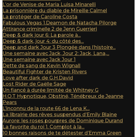
L’or de Venise de Maria Luisa Minarelli
La prisonnière du diable de Mireille Calmel
La protéger de Caroline Costa
Fabulous Vegas 1.Deamon de Natacha Pilorge
Attirance criminelle 2 de Jenn Guerrieri
Deep & dark jour 6: La parole à...
Deep & dark, jour 4: du côté des...
Deep and dark Jour 3 Plongée dans l’histoire...
Une semaine avec Jack, Jour 2: Jack, Lana,...
Une semaine avec Jack Jour 1
Dette de sang de Kevin Wignall
Beautiful Fighter de Kristen Rivers
Love after dark de G.H.David
Lost Rider de Gaëlle Sage
Un fiancé à durée limitée de Whitney G
H.O.T Hypnotique, Obstiné, Ténébreux de Jeanne
Pears
L’inconnu de la route 66 de Lena K...
La librairie des rêves suspendus d’Emily Blaine
Aurore: les roses pourpres de Dominique Durand
La favorite du roi 1. Complot à la...
10 bonnes raisons de te détester d’Emma Green