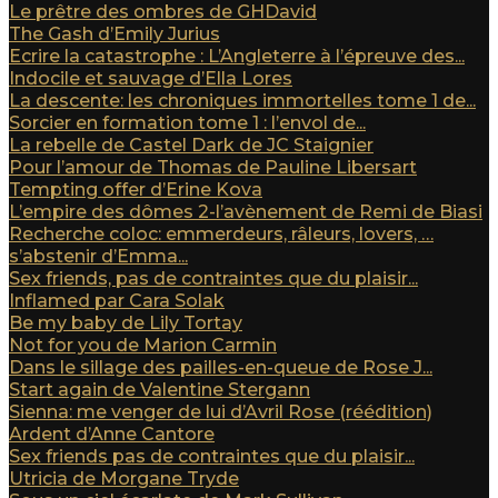
Le prêtre des ombres de GHDavid
The Gash d’Emily Jurius
Ecrire la catastrophe : L’Angleterre à l’épreuve des...
Indocile et sauvage d’Ella Lores
La descente: les chroniques immortelles tome 1 de...
Sorcier en formation tome 1 : l’envol de...
La rebelle de Castel Dark de JC Staignier
Pour l’amour de Thomas de Pauline Libersart
Tempting offer d’Erine Kova
L’empire des dômes 2-l’avènement de Remi de Biasi
Recherche coloc: emmerdeurs, râleurs, lovers, …
s’abstenir d’Emma...
Sex friends, pas de contraintes que du plaisir...
Inflamed par Cara Solak
Be my baby de Lily Tortay
Not for you de Marion Carmin
Dans le sillage des pailles-en-queue de Rose J...
Start again de Valentine Stergann
Sienna: me venger de lui d’Avril Rose (réédition)
Ardent d’Anne Cantore
Sex friends pas de contraintes que du plaisir...
Utricia de Morgane Tryde