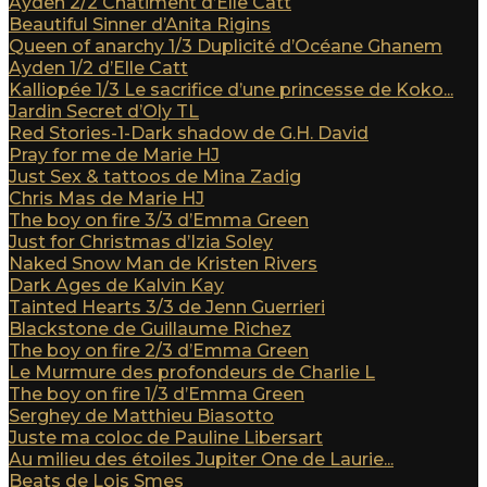
Ayden 2/2 Châtiment d’Elle Catt
Beautiful Sinner d’Anita Rigins
Queen of anarchy 1/3 Duplicité d’Océane Ghanem
Ayden 1/2 d’Elle Catt
Kalliopée 1/3 Le sacrifice d’une princesse de Koko...
Jardin Secret d’Oly TL
Red Stories-1-Dark shadow de G.H. David
Pray for me de Marie HJ
Just Sex & tattoos de Mina Zadig
Chris Mas de Marie HJ
The boy on fire 3/3 d’Emma Green
Just for Christmas d’Izia Soley
Naked Snow Man de Kristen Rivers
Dark Ages de Kalvin Kay
Tainted Hearts 3/3 de Jenn Guerrieri
Blackstone de Guillaume Richez
The boy on fire 2/3 d’Emma Green
Le Murmure des profondeurs de Charlie L
The boy on fire 1/3 d’Emma Green
Serghey de Matthieu Biasotto
Juste ma coloc de Pauline Libersart
Au milieu des étoiles Jupiter One de Laurie...
Beats de Lois Smes