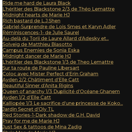
Ride me hard de Laura Black
L’héritier des Blackstone 2/3 de Théo Lemattre
Midnight hearts de Marie HJ
Rich bastard de L.J.Shen
Gabriel-Surprendre de Lois Smes et Karyn Adler
Réminiscences-1- de Julie Saurel
Au-delà du Torii de Laure Allard d’Adesky et...
Solveig de Matthieu Biasotto
Campus Enemies de Sonia Eska
Midnight dancer de Marie HJ
L’héritier des Blackstone 1/3 de Theo Lemattre
Sur ta route de Pauline Libersart
Coloc avec Mister Perfect d’Erin Graham
Ayden 2/2 Châtiment d’Elle Catt
Beautiful Sinner d’Anita Rigins
Queen of anarchy 1/3 Duplicité d’Océane Ghanem
Ayden 1/2 d’Elle Catt
Kalliopée 1/3 Le sacrifice d’une princesse de Koko...
Jardin Secret d’Oly TL
Red Stories-1-Dark shadow de G.H. David
Pray for me de Marie HJ
Just Sex & tattoos de Mina Zadig