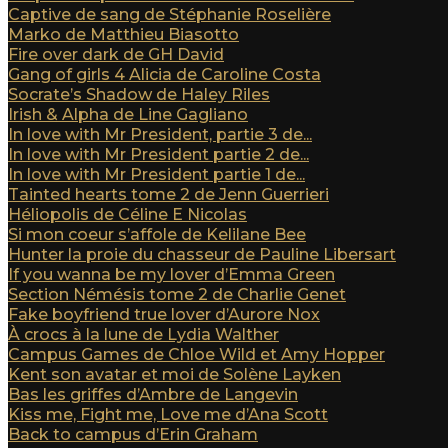
Captive de sang de Stéphanie Roselière
Marko de Matthieu Biasotto
Fire over dark de GH David
Gang of girls 4 Alicia de Caroline Costa
Socrate’s Shadow de Haley Riles
Irish & Alpha de Line Gagliano
In love with Mr President, partie 3 de...
In love with Mr President partie 2 de...
In love with Mr President partie 1 de...
Tainted hearts tome 2 de Jenn Guerrieri
Héliopolis de Céline E Nicolas
Si mon coeur s’affole de Kelilane Bee
Hunter la proie du chasseur de Pauline Libersart
If you wanna be my lover d’Emma Green
Section Némésis tome 2 de Charlie Genet
Fake boyfriend true lover d’Aurore Nox
À crocs à la lune de Lydia Walther
Campus Games de Chloe Wild et Amy Hopper
Kent son avatar et moi de Solène Layken
Bas les griffes d’Ambre de Langevin
Kiss me, Fight me, Love me d’Ana Scott
Back to campus d’Erin Graham