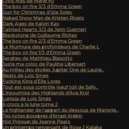
Chris Mas de Marie HJ
The boy on fire 3/3 d’Emma Green
Just for Christmas d’Izia Soley
Naked Snow Man de Kristen Rivers
Dark Ages de Kalvin Kay
Tainted Hearts 3/3 de Jenn Guerrieri
Blackstone de Guillaume Richez
The boy on fire 2/3 d’Emma Green
Le Murmure des profondeurs de Charlie L
The boy on fire 1/3 d’Emma Green
Serghey de Matthieu Biasotto
Juste ma coloc de Pauline Libersart
Au milieu des étoiles Jupiter One de Laurie...
Beats de Lois Smes
Fucking King d’Ella Lores
Tout est sous contrôle (sauf toi) de Sally...
L’insoumise des Highlands d’Ava Krol
Lunisia de Lois Smes
A crocs à la lune tome 2
Le highlander de l’appart du dessous de Marjorie...
Tes notes pourpres d’Angel Arekin
Hot Préquel de Jeanne Pears
Un printemps renversant de Rose J Kalaka