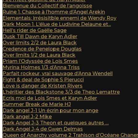
Bienvenue du Collectif de l’angoisse
Ruine 1. Chasse à l’homme d’Angel Arekin
Elementals: irrésisitble ennemi de Wendy Roy
Dark Moon 1. L’élue de Ludivine Delaune et...
Hell’s rider de Gaëlle Sage
Dusk Till Dawn de Karyn Adler
Over limits 2/2 de Laura Black
Credence de Penelope Douglas
Over limits 1/2 de Laura Black
Priam l’Odyssée de Lois Smes
Myrina Holmes 1/3 d’Anna Triss
Parfait rockeur, vrai sauvage d’Anna Wendell
Fight & deal de Sophie S Pierucci
Love is danger de Kristen Rivers
L’héritier des Blackstone 3/3 de Theo Lemattre
Ecris moi de Lois Smes et Karyn Adler
Summer Break de Marie HJ
Dark angel J-1 Un écrin pour mon ange
Dark angel J-2 Mike
Dark Angel J-3 Theon et quelques autres …
Dark Angel J-4 de Gwen Delmas
Queen of Anarchy volume 2 Trahison d’Océane Ghan