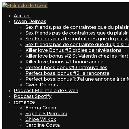
Accueil
Gwen Delmas
Sex friends, pas de contraintes que du plais
Sex friends pas de contraintes que du plaisi
Sex Friends pas de contraintes que du plaisir 
Sex friends: pas de contrainte que du plaisir
Killer love Bonus #3 drôles de révélations
Killer love bonus #2 St Valentin chez les Har
Killer love, bonus #1: bonne année
Perfect boss bonus#3 retrouvailles
Perfect boss, bonus #2: la rencontre
Perfect boss: bonus 1: J’ai une annonce à te f
Gwen Delmas
Podcast Melimelo de Gwen
Podcast Spotify
romance
Emma Green
Sophie S Pierrucci
Chloe Wilkox
Caroline Costa