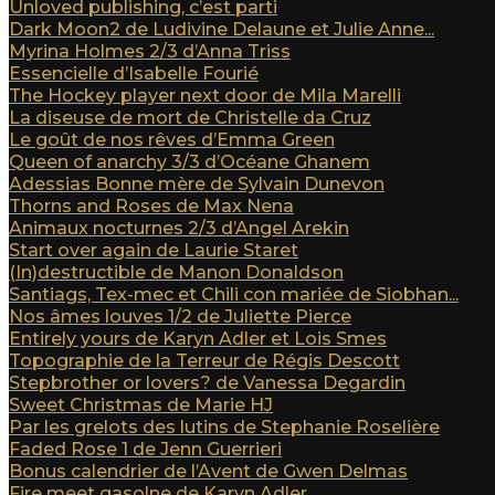
Unloved publishing, c’est parti
Dark Moon2 de Ludivine Delaune et Julie Anne...
Myrina Holmes 2/3 d’Anna Triss
Essencielle d’Isabelle Fourié
The Hockey player next door de Mila Marelli
La diseuse de mort de Christelle da Cruz
Le goût de nos rêves d’Emma Green
Queen of anarchy 3/3 d’Océane Ghanem
Adessias Bonne mère de Sylvain Dunevon
Thorns and Roses de Max Nena
Animaux nocturnes 2/3 d’Angel Arekin
Start over again de Laurie Staret
(In)destructible de Manon Donaldson
Santiags, Tex-mec et Chili con mariée de Siobhan...
Nos âmes louves 1/2 de Juliette Pierce
Entirely yours de Karyn Adler et Lois Smes
Topographie de la Terreur de Régis Descott
Stepbrother or lovers? de Vanessa Degardin
Sweet Christmas de Marie HJ
Par les grelots des lutins de Stephanie Roselière
Faded Rose 1 de Jenn Guerrieri
Bonus calendrier de l’Avent de Gwen Delmas
Fire meet gasolne de Karyn Adler