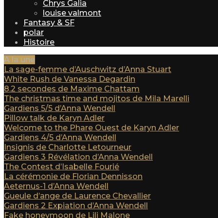
Chrys Galia
louise valmont
Fantasy & SF
polar
Histoire
A la une
La sage-femme d’Auschwitz d’Anna Stuart
White Rush de Vanessa Degardin
8.2 secondes de Maxime Chattam
The christmas time and mojitos de Mila Marelli
Gardiens 5/5 d’Anna Wendell
Pillow talk de Karyn Adler
Welcome to the Phare Ouest de Karyn Adler
Gardiens 4/5 d’Anna Wendell
Insignis de Charlotte Letourneur
Gardiens 3 Révélation d’Anna Wendell
The Contest d’Isabelle Fourié
La cérémonie de Florian Dennisson
Aeternus-1 d’Anna Wendell
Gueule d’ange de Laurence Chevallier
Gardiens 2 Expiation d’Anna Wendell
Fake honeymoon de Lili Malone