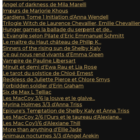
Angel of darkness de Mila Marelli
Impurs de Marjorie Khous
Gardiens Tome 1 Initiation d’Anna Wendell
Trilogie Witch de Laurence Chevallier, Emilie Chevallier e
Hunger games la ballade du serpent et de...
L’Evangile selon Pilate d’Eric Emmanuel Schmitt
Le maître du Haut château de Philip K...
Sinners of the rising sun de Shelby Kaly
Ce qui nous rend vivants d’Emma Green
Vampire de Pauline Libersart
Minuit et demi d’Ewa Rau et Lia Rose
Le tarot du solstice de Chloé Ernest
Reckless de Juliette Pierce et Chlore Smys
Forbidden soldier d’Erin Graham
Six de Max L Telliac
Les MacCoy 3/6 la louve et le glaive...
Myrina Holmes 3/3 d’Anna Triss
Epicure’s Temptation de Shelby Kaly et Anna Triss
Les MacCoy 2/6 l’Ours et le taureau d’Alexiane...
Les Mac Coy1/6 d’Alexiane Thill
More than anything d’Ellie Jade
Animaux nocturnes 3/3 d’Angel Arekin