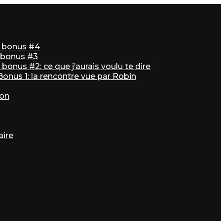
ir bonus #4
r bonus #3
bonus #2: ce que j’aurais voulu te dire
 Bonus 1: la rencontre vue par Robin
ton
aire