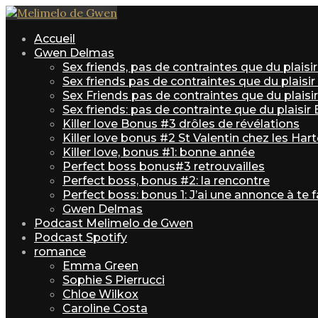
Accueil
Gwen Delmas
Sex friends, pas de contraintes que du plais
Sex friends pas de contraintes que du plaisi
Sex Friends pas de contraintes que du plaisir 
Sex friends: pas de contrainte que du plaisir
Killer love Bonus #3 drôles de révélations
Killer love bonus #2 St Valentin chez les Har
Killer love, bonus #1: bonne année
Perfect boss bonus#3 retrouvailles
Perfect boss, bonus #2: la rencontre
Perfect boss: bonus 1: J’ai une annonce à te f
Gwen Delmas
Podcast Melimelo de Gwen
Podcast Spotify
romance
Emma Green
Sophie S Pierrucci
Chloe Wilkox
Caroline Costa