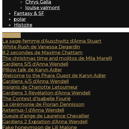
Chrys Galia
louise valmont
Fantasy & SF
polar
Histoire
A la une
La sage-femme d’Auschwitz d’Anna Stuart
White Rush de Vanessa Degardin
8.2 secondes de Maxime Chattam
The christmas time and mojitos de Mila Marelli
Gardiens 5/5 d’Anna Wendell
Pillow talk de Karyn Adler
Welcome to the Phare Ouest de Karyn Adler
Gardiens 4/5 d’Anna Wendell
Insignis de Charlotte Letourneur
Gardiens 3 Révélation d’Anna Wendell
The Contest d’Isabelle Fourié
La cérémonie de Florian Dennisson
Aeternus-1 d’Anna Wendell
Gueule d’ange de Laurence Chevallier
Gardiens 2 Expiation d’Anna Wendell
Fake honeymoon de Lili Malone