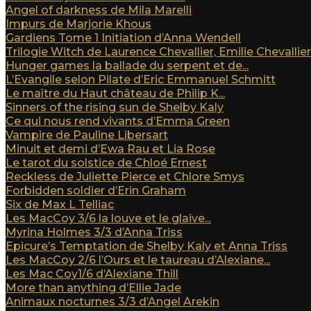
Angel of darkness de Mila Marelli
Impurs de Marjorie Khous
Gardiens Tome 1 Initiation d’Anna Wendell
Trilogie Witch de Laurence Chevallier, Emilie Chevallier e
Hunger games la ballade du serpent et de...
L’Evangile selon Pilate d’Eric Emmanuel Schmitt
Le maître du Haut château de Philip K...
Sinners of the rising sun de Shelby Kaly
Ce qui nous rend vivants d’Emma Green
Vampire de Pauline Libersart
Minuit et demi d’Ewa Rau et Lia Rose
Le tarot du solstice de Chloé Ernest
Reckless de Juliette Pierce et Chlore Smys
Forbidden soldier d’Erin Graham
Six de Max L Telliac
Les MacCoy 3/6 la louve et le glaive...
Myrina Holmes 3/3 d’Anna Triss
Epicure’s Temptation de Shelby Kaly et Anna Triss
Les MacCoy 2/6 l’Ours et le taureau d’Alexiane...
Les Mac Coy1/6 d’Alexiane Thill
More than anything d’Ellie Jade
Animaux nocturnes 3/3 d’Angel Arekin