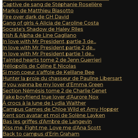
Captive de sang de Stéphanie Roselière
Marko de Matthieu Biasotto
Fire over dark de GH David
Gang of girls 4 Alicia de Caroline Costa
Socrate’s Shadow de Haley Riles
Irish & Alpha de Line Gagliano
In love with Mr President, partie 3 de...
In love with Mr President partie 2 de...
In love with Mr President partie 1 de...
Tainted hearts tome 2 de Jenn Guerrieri
Héliopolis de Céline E Nicolas
Si mon coeur s’affole de Kelilane Bee
Hunter la proie du chasseur de Pauline Libersart
If you wanna be my lover d’Emma Green
Section Némésis tome 2 de Charlie Genet
Fake boyfriend true lover d’Aurore Nox
À crocs à la lune de Lydia Walther
Campus Games de Chloe Wild et Amy Hopper
Kent son avatar et moi de Solène Layken
Bas les griffes d’Ambre de Langevin
Kiss me, Fight me, Love me d’Ana Scott
Back to campus d’Erin Graham