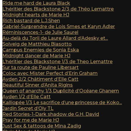
Ride me hard de Laura Black
L’héritier des Blackstone 2/3 de Théo Lemattre
Midnight hearts de Marie HJ
Rich bastard de L.J.Shen
Gabriel-Surprendre de Lois Smes et Karyn Adler
Réminiscences-1- de Julie Saurel
Au-delà du Torii de Laure Allard d’Adesky et...
Solveig de Matthieu Biasotto
Campus Enemies de Sonia Eska
Midnight dancer de Marie HJ
L’héritier des Blackstone 1/3 de Theo Lemattre
Sur ta route de Pauline Libersart
Coloc avec Mister Perfect d’Erin Graham
Ayden 2/2 Châtiment d’Elle Catt
Beautiful Sinner d’Anita Rigins
Queen of anarchy 1/3 Duplicité d’Océane Ghanem
Ayden 1/2 d’Elle Catt
Kalliopée 1/3 Le sacrifice d’une princesse de Koko...
Jardin Secret d’Oly TL
Red Stories-1-Dark shadow de G.H. David
Pray for me de Marie HJ
Just Sex & tattoos de Mina Zadig