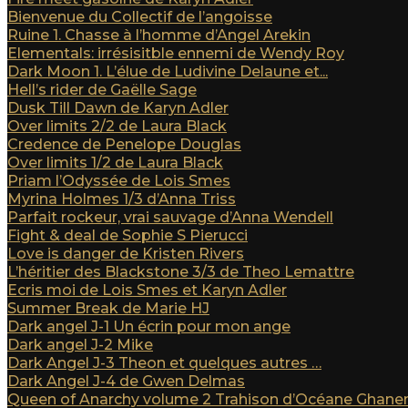
Bienvenue du Collectif de l’angoisse
Ruine 1. Chasse à l’homme d’Angel Arekin
Elementals: irrésisitble ennemi de Wendy Roy
Dark Moon 1. L’élue de Ludivine Delaune et...
Hell’s rider de Gaëlle Sage
Dusk Till Dawn de Karyn Adler
Over limits 2/2 de Laura Black
Credence de Penelope Douglas
Over limits 1/2 de Laura Black
Priam l’Odyssée de Lois Smes
Myrina Holmes 1/3 d’Anna Triss
Parfait rockeur, vrai sauvage d’Anna Wendell
Fight & deal de Sophie S Pierucci
Love is danger de Kristen Rivers
L’héritier des Blackstone 3/3 de Theo Lemattre
Ecris moi de Lois Smes et Karyn Adler
Summer Break de Marie HJ
Dark angel J-1 Un écrin pour mon ange
Dark angel J-2 Mike
Dark Angel J-3 Theon et quelques autres …
Dark Angel J-4 de Gwen Delmas
Queen of Anarchy volume 2 Trahison d’Océane Ghan