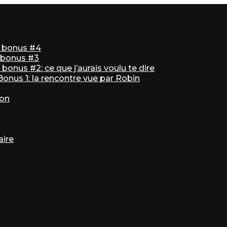
ir bonus #4
r bonus #3
bonus #2: ce que j’aurais voulu te dire
 Bonus 1: la rencontre vue par Robin
ton
aire