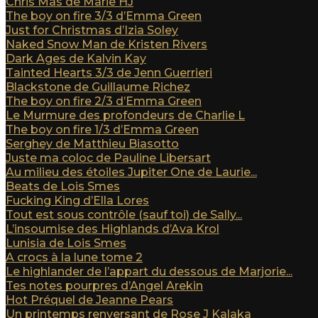
Chris Mas de Marie HJ
The boy on fire 3/3 d’Emma Green
Just for Christmas d’Izia Soley
Naked Snow Man de Kristen Rivers
Dark Ages de Kalvin Kay
Tainted Hearts 3/3 de Jenn Guerrieri
Blackstone de Guillaume Richez
The boy on fire 2/3 d’Emma Green
Le Murmure des profondeurs de Charlie L
The boy on fire 1/3 d’Emma Green
Serghey de Matthieu Biasotto
Juste ma coloc de Pauline Libersart
Au milieu des étoiles Jupiter One de Laurie...
Beats de Lois Smes
Fucking King d’Ella Lores
Tout est sous contrôle (sauf toi) de Sally...
L’insoumise des Highlands d’Ava Krol
Lunisia de Lois Smes
A crocs à la lune tome 2
Le highlander de l’appart du dessous de Marjorie...
Tes notes pourpres d’Angel Arekin
Hot Préquel de Jeanne Pears
Un printemps renversant de Rose J Kalaka