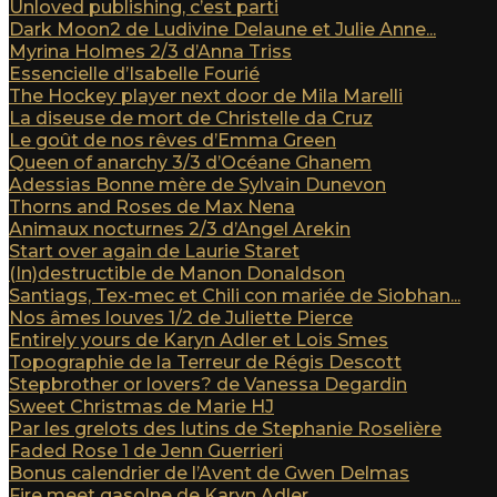
Unloved publishing, c’est parti
Dark Moon2 de Ludivine Delaune et Julie Anne...
Myrina Holmes 2/3 d’Anna Triss
Essencielle d’Isabelle Fourié
The Hockey player next door de Mila Marelli
La diseuse de mort de Christelle da Cruz
Le goût de nos rêves d’Emma Green
Queen of anarchy 3/3 d’Océane Ghanem
Adessias Bonne mère de Sylvain Dunevon
Thorns and Roses de Max Nena
Animaux nocturnes 2/3 d’Angel Arekin
Start over again de Laurie Staret
(In)destructible de Manon Donaldson
Santiags, Tex-mec et Chili con mariée de Siobhan...
Nos âmes louves 1/2 de Juliette Pierce
Entirely yours de Karyn Adler et Lois Smes
Topographie de la Terreur de Régis Descott
Stepbrother or lovers? de Vanessa Degardin
Sweet Christmas de Marie HJ
Par les grelots des lutins de Stephanie Roselière
Faded Rose 1 de Jenn Guerrieri
Bonus calendrier de l’Avent de Gwen Delmas
Fire meet gasolne de Karyn Adler