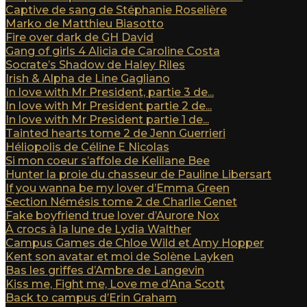
Captive de sang de Stéphanie Roselière
Marko de Matthieu Biasotto
Fire over dark de GH David
Gang of girls 4 Alicia de Caroline Costa
Socrate’s Shadow de Haley Riles
Irish & Alpha de Line Gagliano
In love with Mr President, partie 3 de...
In love with Mr President partie 2 de...
In love with Mr President partie 1 de...
Tainted hearts tome 2 de Jenn Guerrieri
Héliopolis de Céline E Nicolas
Si mon coeur s’affole de Kelilane Bee
Hunter la proie du chasseur de Pauline Libersart
If you wanna be my lover d’Emma Green
Section Némésis tome 2 de Charlie Genet
Fake boyfriend true lover d’Aurore Nox
À crocs à la lune de Lydia Walther
Campus Games de Chloe Wild et Amy Hopper
Kent son avatar et moi de Solène Layken
Bas les griffes d’Ambre de Langevin
Kiss me, Fight me, Love me d’Ana Scott
Back to campus d’Erin Graham