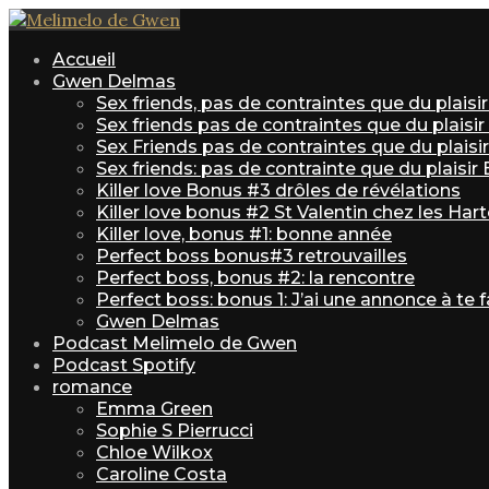
Accueil
Gwen Delmas
Sex friends, pas de contraintes que du plais
Sex friends pas de contraintes que du plaisi
Sex Friends pas de contraintes que du plaisir 
Sex friends: pas de contrainte que du plaisir
Killer love Bonus #3 drôles de révélations
Killer love bonus #2 St Valentin chez les Har
Killer love, bonus #1: bonne année
Perfect boss bonus#3 retrouvailles
Perfect boss, bonus #2: la rencontre
Perfect boss: bonus 1: J’ai une annonce à te f
Gwen Delmas
Podcast Melimelo de Gwen
Podcast Spotify
romance
Emma Green
Sophie S Pierrucci
Chloe Wilkox
Caroline Costa