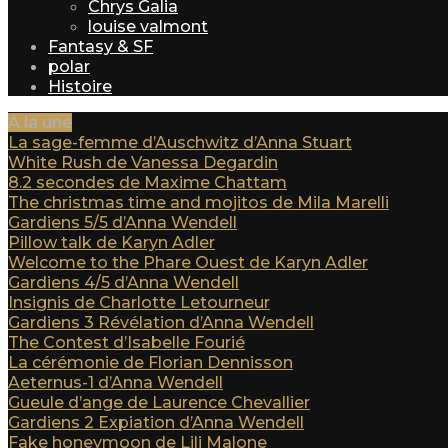
Chrys Galia
louise valmont
Fantasy & SF
polar
Histoire
A la une
La sage-femme d’Auschwitz d’Anna Stuart
White Rush de Vanessa Degardin
8.2 secondes de Maxime Chattam
The christmas time and mojitos de Mila Marelli
Gardiens 5/5 d’Anna Wendell
Pillow talk de Karyn Adler
Welcome to the Phare Ouest de Karyn Adler
Gardiens 4/5 d’Anna Wendell
Insignis de Charlotte Letourneur
Gardiens 3 Révélation d’Anna Wendell
The Contest d’Isabelle Fourié
La cérémonie de Florian Dennisson
Aeternus-1 d’Anna Wendell
Gueule d’ange de Laurence Chevallier
Gardiens 2 Expiation d’Anna Wendell
Fake honeymoon de Lili Malone