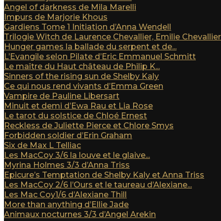
Angel of darkness de Mila Marelli
Impurs de Marjorie Khous
Gardiens Tome 1 Initiation d’Anna Wendell
Trilogie Witch de Laurence Chevallier, Emilie Chevallier e
Hunger games la ballade du serpent et de...
L’Evangile selon Pilate d’Eric Emmanuel Schmitt
Le maître du Haut château de Philip K...
Sinners of the rising sun de Shelby Kaly
Ce qui nous rend vivants d’Emma Green
Vampire de Pauline Libersart
Minuit et demi d’Ewa Rau et Lia Rose
Le tarot du solstice de Chloé Ernest
Reckless de Juliette Pierce et Chlore Smys
Forbidden soldier d’Erin Graham
Six de Max L Telliac
Les MacCoy 3/6 la louve et le glaive...
Myrina Holmes 3/3 d’Anna Triss
Epicure’s Temptation de Shelby Kaly et Anna Triss
Les MacCoy 2/6 l’Ours et le taureau d’Alexiane...
Les Mac Coy1/6 d’Alexiane Thill
More than anything d’Ellie Jade
Animaux nocturnes 3/3 d’Angel Arekin