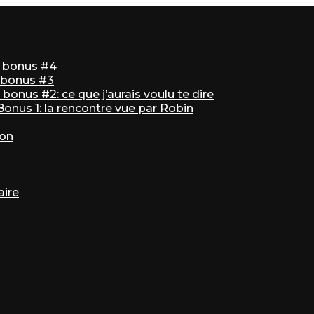
ir bonus #4
r bonus #3
bonus #2: ce que j’aurais voulu te dire
 Bonus 1: la rencontre vue par Robin
ton
aire