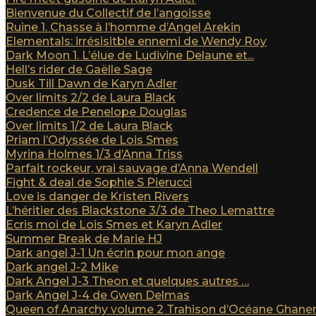
Bienvenue du Collectif de l’angoisse
Ruine 1. Chasse à l’homme d’Angel Arekin
Elementals: irrésisitble ennemi de Wendy Roy
Dark Moon 1. L’élue de Ludivine Delaune et...
Hell’s rider de Gaëlle Sage
Dusk Till Dawn de Karyn Adler
Over limits 2/2 de Laura Black
Credence de Penelope Douglas
Over limits 1/2 de Laura Black
Priam l’Odyssée de Lois Smes
Myrina Holmes 1/3 d’Anna Triss
Parfait rockeur, vrai sauvage d’Anna Wendell
Fight & deal de Sophie S Pierucci
Love is danger de Kristen Rivers
L’héritier des Blackstone 3/3 de Theo Lemattre
Ecris moi de Lois Smes et Karyn Adler
Summer Break de Marie HJ
Dark angel J-1 Un écrin pour mon ange
Dark angel J-2 Mike
Dark Angel J-3 Theon et quelques autres …
Dark Angel J-4 de Gwen Delmas
Queen of Anarchy volume 2 Trahison d’Océane Ghan