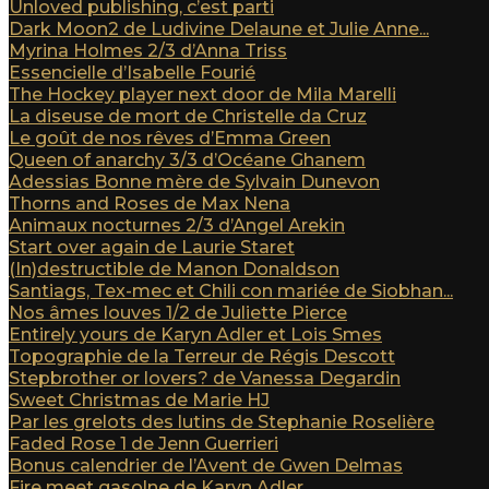
Unloved publishing, c’est parti
Dark Moon2 de Ludivine Delaune et Julie Anne...
Myrina Holmes 2/3 d’Anna Triss
Essencielle d’Isabelle Fourié
The Hockey player next door de Mila Marelli
La diseuse de mort de Christelle da Cruz
Le goût de nos rêves d’Emma Green
Queen of anarchy 3/3 d’Océane Ghanem
Adessias Bonne mère de Sylvain Dunevon
Thorns and Roses de Max Nena
Animaux nocturnes 2/3 d’Angel Arekin
Start over again de Laurie Staret
(In)destructible de Manon Donaldson
Santiags, Tex-mec et Chili con mariée de Siobhan...
Nos âmes louves 1/2 de Juliette Pierce
Entirely yours de Karyn Adler et Lois Smes
Topographie de la Terreur de Régis Descott
Stepbrother or lovers? de Vanessa Degardin
Sweet Christmas de Marie HJ
Par les grelots des lutins de Stephanie Roselière
Faded Rose 1 de Jenn Guerrieri
Bonus calendrier de l’Avent de Gwen Delmas
Fire meet gasolne de Karyn Adler