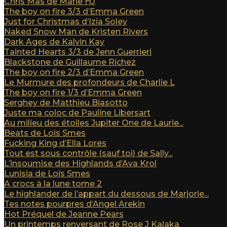
Chris Mas de Marie HJ
The boy on fire 3/3 d’Emma Green
Just for Christmas d’Izia Soley
Naked Snow Man de Kristen Rivers
Dark Ages de Kalvin Kay
Tainted Hearts 3/3 de Jenn Guerrieri
Blackstone de Guillaume Richez
The boy on fire 2/3 d’Emma Green
Le Murmure des profondeurs de Charlie L
The boy on fire 1/3 d’Emma Green
Serghey de Matthieu Biasotto
Juste ma coloc de Pauline Libersart
Au milieu des étoiles Jupiter One de Laurie...
Beats de Lois Smes
Fucking King d’Ella Lores
Tout est sous contrôle (sauf toi) de Sally...
L’insoumise des Highlands d’Ava Krol
Lunisia de Lois Smes
A crocs à la lune tome 2
Le highlander de l’appart du dessous de Marjorie...
Tes notes pourpres d’Angel Arekin
Hot Préquel de Jeanne Pears
Un printemps renversant de Rose J Kalaka