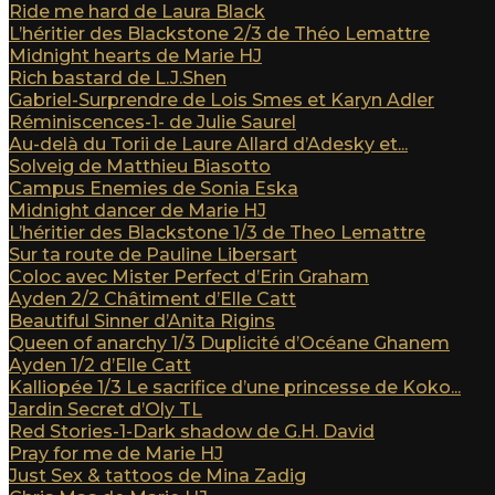
Ride me hard de Laura Black
L’héritier des Blackstone 2/3 de Théo Lemattre
Midnight hearts de Marie HJ
Rich bastard de L.J.Shen
Gabriel-Surprendre de Lois Smes et Karyn Adler
Réminiscences-1- de Julie Saurel
Au-delà du Torii de Laure Allard d’Adesky et...
Solveig de Matthieu Biasotto
Campus Enemies de Sonia Eska
Midnight dancer de Marie HJ
L’héritier des Blackstone 1/3 de Theo Lemattre
Sur ta route de Pauline Libersart
Coloc avec Mister Perfect d’Erin Graham
Ayden 2/2 Châtiment d’Elle Catt
Beautiful Sinner d’Anita Rigins
Queen of anarchy 1/3 Duplicité d’Océane Ghanem
Ayden 1/2 d’Elle Catt
Kalliopée 1/3 Le sacrifice d’une princesse de Koko...
Jardin Secret d’Oly TL
Red Stories-1-Dark shadow de G.H. David
Pray for me de Marie HJ
Just Sex & tattoos de Mina Zadig