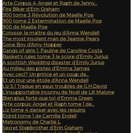
Arte Corpus 4, Angel et Raph de Jenny...
Fire Biker d’Erin Graham
900 tome 3 Révolution de Maelle Poe
900 tome 2 Extermination de Maelle Poe
900 de Maelle Poe
Colosse, le maître du jeu d’Anna Wendell
The most insolent man de Jeanne Pears
Gone Boy d’Amy Hopper
Gangs of girls 1. Pauline de Caroline Costa
Basket’s rules tome 3 le score d’Emily Jurius
A scottish Wedding disaster d’Emily Jurius
Au milieu des pistes d’Emma James
Avec ceci? Un prince et un coup de...
Et un jour une étoile d’Anna Wendell
Liz 5.1 Traque en eaux troubles de G.H.David
L’insupportable inconnu de Noël de Lili Malone
Bien plus forte que toi d’Emma Green
Arte corpus: Angel et Raph tome 1 de...
Liz tome 4 danser avec les requins
Eldrid tome 1 de Camille Endell
Metronomy de Charlie L
Secret Stepbrother d’Erin Graham