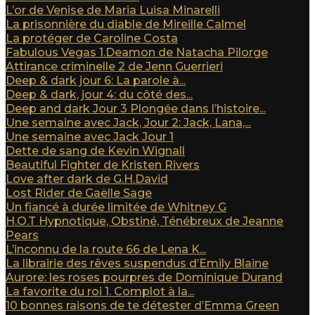
L’or de Venise de Maria Luisa Minarelli
La prisonnière du diable de Mireille Calmel
La protéger de Caroline Costa
Fabulous Vegas 1.Deamon de Natacha Pilorge
Attirance criminelle 2 de Jenn Guerrieri
Deep & dark jour 6: La parole à...
Deep & dark, jour 4: du côté des...
Deep and dark Jour 3 Plongée dans l’histoire...
Une semaine avec Jack, Jour 2: Jack, Lana,...
Une semaine avec Jack Jour 1
Dette de sang de Kevin Wignall
Beautiful Fighter de Kristen Rivers
Love after dark de G.H.David
Lost Rider de Gaëlle Sage
Un fiancé à durée limitée de Whitney G
H.O.T Hypnotique, Obstiné, Ténébreux de Jeanne
Pears
L’inconnu de la route 66 de Lena K...
La librairie des rêves suspendus d’Emily Blaine
Aurore: les roses pourpres de Dominique Durand
La favorite du roi 1. Complot à la...
10 bonnes raisons de te détester d’Emma Green