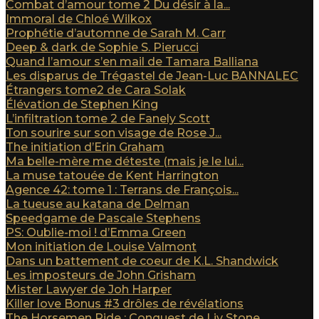
Combat d’amour tome 2 Du désir à la...
Immoral de Chloé Wilkox
Prophétie d’automne de Sarah M. Carr
Deep & dark de Sophie S. Pierucci
Quand l’amour s’en mail de Tamara Balliana
Les disparus de Trégastel de Jean-Luc BANNALEC
Étrangers tome2 de Cara Solak
Élévation de Stephen King
L’infiltration tome 2 de Fanely Scott
Ton sourire sur son visage de Rose J...
The initiation d’Erin Graham
Ma belle-mère me déteste (mais je le lui...
La muse tatouée de Kent Harrington
Agence 42: tome 1 : Terrans de François...
La tueuse au katana de Delman
Speedgame de Pascale Stephens
PS: Oublie-moi ! d’Emma Green
Mon initiation de Louise Valmont
Dans un battement de coeur de K.L. Shandwick
Les imposteurs de John Grisham
Mister Lawyer de Joh Harper
Killer love Bonus #3 drôles de révélations
The Horsemen Ride : Conquest de Liv Stone