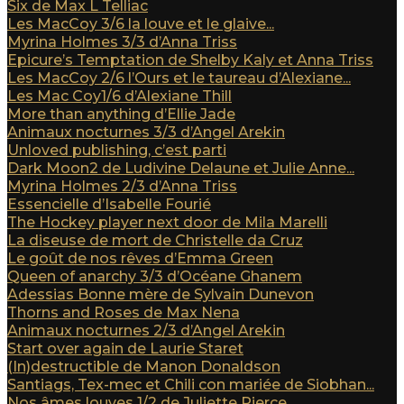
Six de Max L Telliac
Les MacCoy 3/6 la louve et le glaive...
Myrina Holmes 3/3 d’Anna Triss
Epicure’s Temptation de Shelby Kaly et Anna Triss
Les MacCoy 2/6 l’Ours et le taureau d’Alexiane...
Les Mac Coy1/6 d’Alexiane Thill
More than anything d’Ellie Jade
Animaux nocturnes 3/3 d’Angel Arekin
Unloved publishing, c’est parti
Dark Moon2 de Ludivine Delaune et Julie Anne...
Myrina Holmes 2/3 d’Anna Triss
Essencielle d’Isabelle Fourié
The Hockey player next door de Mila Marelli
La diseuse de mort de Christelle da Cruz
Le goût de nos rêves d’Emma Green
Queen of anarchy 3/3 d’Océane Ghanem
Adessias Bonne mère de Sylvain Dunevon
Thorns and Roses de Max Nena
Animaux nocturnes 2/3 d’Angel Arekin
Start over again de Laurie Staret
(In)destructible de Manon Donaldson
Santiags, Tex-mec et Chili con mariée de Siobhan...
Nos âmes louves 1/2 de Juliette Pierce