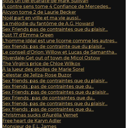
Sous un ciel écarlate de Mark Sullivan
À contre sens tome 4 Confiance de Mercedes...
Alcyon tome 2 de Laurie Becker
Noël part en vrille et ma vie aussi...
La mélodie du fantôme de A.G. Howard
Sex Friends pas de contraintes que du plaisir...
Just 17 d’Emma Green
L’homme idéal est une licorne comme les autres...
Sex friends: pas de contrainte que du plaisir...
Le conseil d’Orion: Willow et Lucas de Samantha...
Riverdale-Get out of town de Micol Ostow
The Virgin’s price de Chloe Wilkox
À la lueur des étoiles de Marie Sorel
Celestar de Jeliza-Rose Buzor
Sex friends: pas de contraintes que du plaisir...
Sex friends : pas de contraintes que du...
Sex Friends: pas de contraintes que du plaisir...
Sex Friends : pas de contraintes que du...
Sex friends, pas de contraintes que du plaisir...
Sex friends : pas de contraintes que du...
Christmas sucks d’Aurélia Vernet
Free heart de Karyn Adler
Monsieur de E.L. James