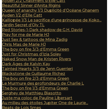
Ayden 2/2 Châtiment d’Elle Catt
Beautiful Sinner d’Anita Rigins
Queen of anarchy 1/3 Duplicité d’Océane Ghanem
Ayden 1/2 d’Elle Catt
Kalliopée 1/3 Le sacrifice d’une princesse de Koko...
Jardin Secret d’Oly TL
Red Stories-1-Dark shadow de G.H. David
Pray for me de Marie HJ
Just Sex & tattoos de Mina Zadig
Chris Mas de Marie HJ
The boy on fire 3/3 d’Emma Green
Just for Christmas d’Izia Soley
Naked Snow Man de Kristen Rivers
Dark Ages de Kalvin Kay
Tainted Hearts 3/3 de Jenn Guerrieri
Blackstone de Guillaume Richez
The boy on fire 2/3 d’Emma Green
Le Murmure des profondeurs de Charlie L
The boy on fire 1/3 d’Emma Green
Serghey de Matthieu Biasotto
Juste ma coloc de Pauline Libersart
Au milieu des étoiles Jupiter One de Laurie...
Beats de Lois Smes