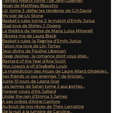
Tainted Hearts tome 1 de Jenn Guerrieri
Noan de Matthieu Biasotto
Liz, tome 3, défier les ténèbres de G.H.David
My war de Liv Stone
Basket’s rules tome 2: le match d’Emily Jurius
Dual love de Shirley J. Owens
Le théâtre de Venise de Maria Luisa Minarelli
Obsess me de Laura Black
Basket’s rules: la Reprise d’Emily Jurius
Tatoo me love de Lily Tortay
Jeux divins de Pauline Libersart
Deep desires : la romance dont vous êtes...
Bastard of the Year d’Ana Scott
Nos coeurs à vif d’Isabelle Louis
La malédiction des Atuas de Laure Allard d’Adelsky...
Sex friends or sex enemies ? de Kristen...
Juste 10 jours de Léana Soal
Les larmes de Satan tome 3 aux portes...
Forever yours d’Iris Julliard
Under the rain d’Emma S James
A ses ordres d’Anne Cantore
Au bout de nos rêves de Théo Lemattre
De la nuit à la lumière de Caroline...