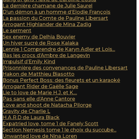
La dernière chamane de Julie Saurel
D’un démon à un homme d’Elodie François
La passion du Comte de Pauline Libersart
Arrogant Highlander de Mina Zadig
Le serment
Sex enemy de Delhia Bouvier
Un hiver sucré de Rose Kalaka
Lennie 1 Comprendre de Karyn Adler et Lois...
Bas les crocs d’Ambre de Langevin
Impulsif d’Emily Kind
Prisonnière des convenances de Pauline Libersart
Hakon de Matthieu Biasotto
Bonus Perfect Boss: des fleurets et un karaoké
Arrogant Rider de Gaëlle Sage
Lie to love de Marie H.J. et K....
Pas sans elle d’Anne Cantore
Love and shoot de Natacha Pilorge
Gravity de Charlie L
H.A.R.D de Laura Black
Expatried love, tome 1 de Fanely Scott
Section Nemesis tome 1 le choix du succube...
Unwanted love de Nina Loren