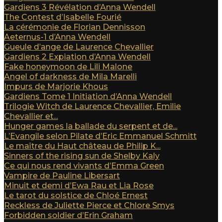
Gardiens 3 Révélation d’Anna Wendell
The Contest d’Isabelle Fourié
La cérémonie de Florian Dennisson
Aeternus-1 d’Anna Wendell
Gueule d’ange de Laurence Chevallier
Gardiens 2 Expiation d’Anna Wendell
Fake honeymoon de Lili Malone
Angel of darkness de Mila Marelli
Impurs de Marjorie Khous
Gardiens Tome 1 Initiation d’Anna Wendell
Trilogie Witch de Laurence Chevallier, Emilie
Chevallier et...
Hunger games la ballade du serpent et de...
L’Evangile selon Pilate d’Eric Emmanuel Schmitt
Le maître du Haut château de Philip K...
Sinners of the rising sun de Shelby Kaly
Ce qui nous rend vivants d’Emma Green
Vampire de Pauline Libersart
Minuit et demi d’Ewa Rau et Lia Rose
Le tarot du solstice de Chloé Ernest
Reckless de Juliette Pierce et Chlore Smys
Forbidden soldier d’Erin Graham