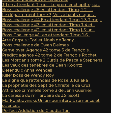
J-1 en attendant Timo… Le premier chapitre, ça...
Boss challenge #5 en attendant Timo, J-2 …...
Le département tome 3, Vols à hauts risques...
Boss challenge #4 En attendant Timo J-3 Timo,...
Boss challenge #3: en attendant Timo J-4 et...
Boss challenge #2: en attendant Timo j-5: un...
Boss Challenge #1 : en attendant Timo J-6...
Arte Corpus : Tori et Noah de Jenny...
Boss challenge de Gwen Delmas
Game over, Agence 42 tome 3 de François...
Predict: agence 42 tome 2 de François Rochet
Les Morgan’s tome 2 Curtis de Pascale Stephens
Les yeux des ténèbres de Dean Koontz
Défendu d’Anna Wendell
Killer boss de Wendy Roy
Le signe que j’attendais de Rose. J. Kalaka
La prophétie des Sept de Christelle da Cruz
Attirance criminelle tome 3 de Jenn Guerrieri
La caresse du milliardaire de J.S. Scott
Marko Stravinski: Un amour interdit: romance et
science...
Perfect Addiction de Claudia Tan