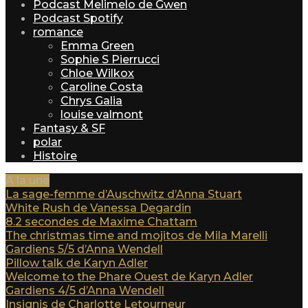
Podcast Melimelo de Gwen
Podcast Spotify
romance
Emma Green
Sophie S Pierrucci
Chloe Wilkox
Caroline Costa
Chrys Galia
louise valmont
Fantasy & SF
polar
Histoire
A la une
La sage-femme d’Auschwitz d’Anna Stuart
White Rush de Vanessa Degardin
8.2 secondes de Maxime Chattam
The christmas time and mojitos de Mila Marelli
Gardiens 5/5 d’Anna Wendell
Pillow talk de Karyn Adler
Welcome to the Phare Ouest de Karyn Adler
Gardiens 4/5 d’Anna Wendell
Insignis de Charlotte Letourneur