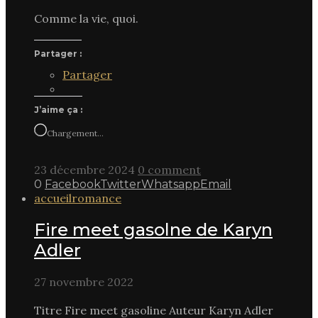
Comme la vie, quoi.
Partager :
Partager
J’aime ça :
Chargement…
23 décembre 2024
0 comment
0
Facebook
Twitter
Whatsapp
Email
accueil
romance
Fire meet gasolne de Karyn
Adler
27 novembre 2022
Titre Fire meet gasoline Auteur Karyn Adler