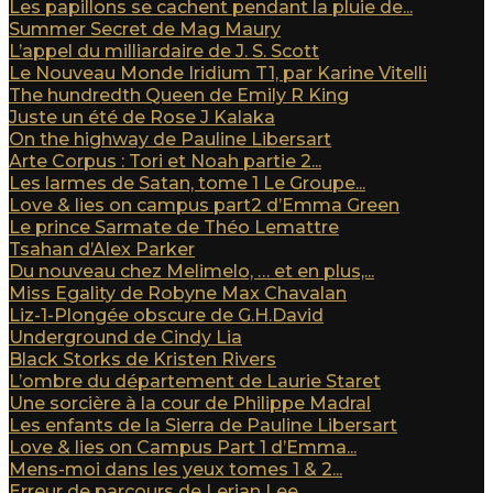
Les papillons se cachent pendant la pluie de...
Summer Secret de Mag Maury
L’appel du milliardaire de J. S. Scott
Le Nouveau Monde Iridium T1, par Karine Vitelli
The hundredth Queen de Emily R King
Juste un été de Rose J Kalaka
On the highway de Pauline Libersart
Arte Corpus : Tori et Noah partie 2...
Les larmes de Satan, tome 1 Le Groupe...
Love & lies on campus part2 d’Emma Green
Le prince Sarmate de Théo Lemattre
Tsahan d’Alex Parker
Du nouveau chez Melimelo, … et en plus,...
Miss Egality de Robyne Max Chavalan
Liz-1-Plongée obscure de G.H.David
Underground de Cindy Lia
Black Storks de Kristen Rivers
L’ombre du département de Laurie Staret
Une sorcière à la cour de Philippe Madral
Les enfants de la Sierra de Pauline Libersart
Love & lies on Campus Part 1 d’Emma...
Mens-moi dans les yeux tomes 1 & 2...
Erreur de parcours de Lerian Lee