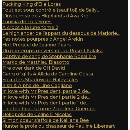
Fucking King d’Ella Lores
Tout est sous contrôle (sauf toi) de Sally...
L’insoumise des Highlands d’Ava Krol
Lunisia de Lois Smes
A crocs à la lune tome 2
Le highlander de l’appart du dessous de Marjorie...
Tes notes pourpres d’Angel Arekin
Hot Préquel de Jeanne Pears
Un printemps renversant de Rose J Kalaka
Captive de sang de Stéphanie Roselière
Marko de Matthieu Biasotto
Fire over dark de GH David
Gang of girls 4 Alicia de Caroline Costa
Socrate’s Shadow de Haley Riles
Irish & Alpha de Line Gagliano
In love with Mr President, partie 3 de...
In love with Mr President partie 2 de...
In love with Mr President partie 1 de...
Tainted hearts tome 2 de Jenn Guerrieri
Héliopolis de Céline E Nicolas
Si mon coeur s’affole de Kelilane Bee
Hunter la proie du chasseur de Pauline Libersart