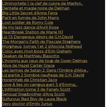
L’immortelle 1. la clef de cuivre de Marilyn...
Dentelle et magie noire de Delman
Big Little Secret d’Anne Ferra
Parti en fumée de John Marrs
Lost soldier de Romy Cole
Be my last dance d’Avril Rose
Heartbreak Station de Marie HJ
Liz 1.5 Dangereux désirs de G.H.David
The Morgan’s Faith de Pascale Stephens
Morpheus, tomes 1 et 2 d’Aloïsia Nidhead
Coloc avec mon boss d’Erin Graham
Deaken de Matthieu Biasotto
L’inconnu aux yeux de loup de Gwen Delmas
Alive de Hazel Carter-Grace
Les larmes de Satan 2: Dans l’Ombre d’Alice...
Liz partie 2 Sombre naufrage de G.H. David
Horemheb de Christian Jacq
Love & lies on campus part 3 d’Emma...
L’infiltration tome 3 de Fanely Scott
Sensual Stepbrother d’Ana Scott
Sulfurous Bad Boy de Laura Black
Sexy doctor d’Emily Jurius