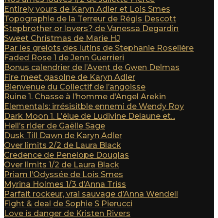
Entirely yours de Karyn Adler et Lois Smes
Topographie de la Terreur de Régis Descott
Stepbrother or lovers? de Vanessa Degardin
Sweet Christmas de Marie HJ
Par les grelots des lutins de Stephanie Roselière
Faded Rose 1 de Jenn Guerrieri
Bonus calendrier de l’Avent de Gwen Delmas
Fire meet gasolne de Karyn Adler
Bienvenue du Collectif de l’angoisse
Ruine 1. Chasse à l’homme d’Angel Arekin
Elementals: irrésisitble ennemi de Wendy Roy
Dark Moon 1. L’élue de Ludivine Delaune et...
Hell’s rider de Gaëlle Sage
Dusk Till Dawn de Karyn Adler
Over limits 2/2 de Laura Black
Credence de Penelope Douglas
Over limits 1/2 de Laura Black
Priam l’Odyssée de Lois Smes
Myrina Holmes 1/3 d’Anna Triss
Parfait rockeur, vrai sauvage d’Anna Wendell
Fight & deal de Sophie S Pierucci
Love is danger de Kristen Rivers