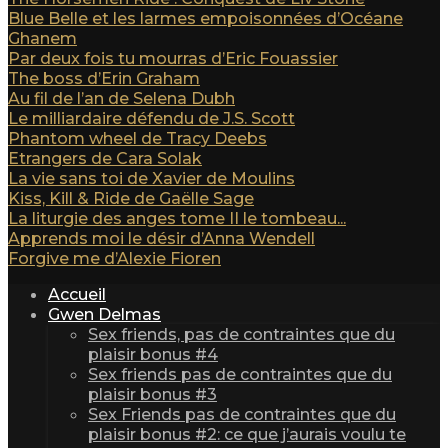
Blue Belle et les larmes empoisonnées d’Océane
Ghanem
Par deux fois tu mourras d’Eric Fouassier
The boss d’Erin Graham
Au fil de l’an de Selena Dubh
Le milliardaire défendu de J.S. Scott
Phantom wheel de Tracy Deebs
Etrangers de Cara Solak
La vie sans toi de Xavier de Moulins
Kiss, Kill & Ride de Gaëlle Sage
La liturgie des anges tome II le tombeau...
Apprends moi le désir d’Anna Wendell
Forgive me d’Alexie Fioren
Accueil
Gwen Delmas
Sex friends, pas de contraintes que du
plaisir bonus #4
Sex friends pas de contraintes que du
plaisir bonus #3
Sex Friends pas de contraintes que du
plaisir bonus #2: ce que j’aurais voulu te