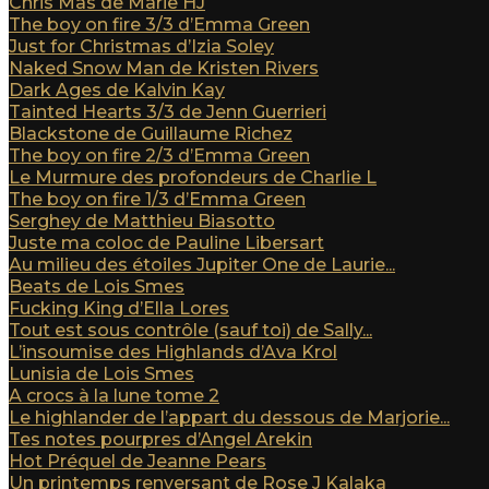
Chris Mas de Marie HJ
The boy on fire 3/3 d’Emma Green
Just for Christmas d’Izia Soley
Naked Snow Man de Kristen Rivers
Dark Ages de Kalvin Kay
Tainted Hearts 3/3 de Jenn Guerrieri
Blackstone de Guillaume Richez
The boy on fire 2/3 d’Emma Green
Le Murmure des profondeurs de Charlie L
The boy on fire 1/3 d’Emma Green
Serghey de Matthieu Biasotto
Juste ma coloc de Pauline Libersart
Au milieu des étoiles Jupiter One de Laurie...
Beats de Lois Smes
Fucking King d’Ella Lores
Tout est sous contrôle (sauf toi) de Sally...
L’insoumise des Highlands d’Ava Krol
Lunisia de Lois Smes
A crocs à la lune tome 2
Le highlander de l’appart du dessous de Marjorie...
Tes notes pourpres d’Angel Arekin
Hot Préquel de Jeanne Pears
Un printemps renversant de Rose J Kalaka