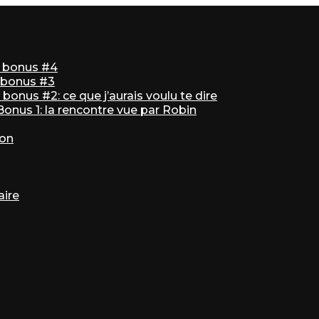
ir bonus #4
r bonus #3
bonus #2: ce que j’aurais voulu te dire
 Bonus 1: la rencontre vue par Robin
ton
aire