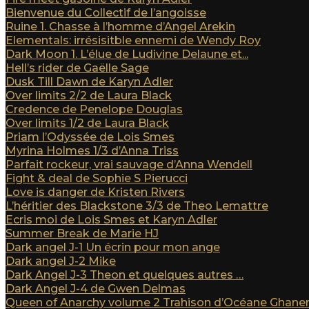
Bienvenue du Collectif de l’angoisse
Ruine 1. Chasse à l’homme d’Angel Arekin
Elementals: irrésisitble ennemi de Wendy Roy
Dark Moon 1. L’élue de Ludivine Delaune et...
Hell’s rider de Gaëlle Sage
Dusk Till Dawn de Karyn Adler
Over limits 2/2 de Laura Black
Credence de Penelope Douglas
Over limits 1/2 de Laura Black
Priam l’Odyssée de Lois Smes
Myrina Holmes 1/3 d’Anna Triss
Parfait rockeur, vrai sauvage d’Anna Wendell
Fight & deal de Sophie S Pierucci
Love is danger de Kristen Rivers
L’héritier des Blackstone 3/3 de Theo Lemattre
Ecris moi de Lois Smes et Karyn Adler
Summer Break de Marie HJ
Dark angel J-1 Un écrin pour mon ange
Dark angel J-2 Mike
Dark Angel J-3 Theon et quelques autres …
Dark Angel J-4 de Gwen Delmas
Queen of Anarchy volume 2 Trahison d’Océane Ghan