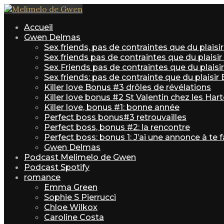
Accueil
Gwen Delmas
Sex friends, pas de contraintes que du plais
Sex friends pas de contraintes que du plaisi
Sex Friends pas de contraintes que du plaisir 
Sex friends: pas de contrainte que du plaisir
Killer love Bonus #3 drôles de révélations
Killer love bonus #2 St Valentin chez les Har
Killer love, bonus #1: bonne année
Perfect boss bonus#3 retrouvailles
Perfect boss, bonus #2: la rencontre
Perfect boss: bonus 1: J’ai une annonce à te f
Gwen Delmas
Podcast Melimelo de Gwen
Podcast Spotify
romance
Emma Green
Sophie S Pierrucci
Chloe Wilkox
Caroline Costa