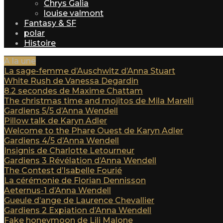
Chrys Galia
louise valmont
Fantasy & SF
polar
Histoire
A la une
La sage-femme d’Auschwitz d’Anna Stuart
White Rush de Vanessa Degardin
8.2 secondes de Maxime Chattam
The christmas time and mojitos de Mila Marelli
Gardiens 5/5 d’Anna Wendell
Pillow talk de Karyn Adler
Welcome to the Phare Ouest de Karyn Adler
Gardiens 4/5 d’Anna Wendell
Insignis de Charlotte Letourneur
Gardiens 3 Révélation d’Anna Wendell
The Contest d’Isabelle Fourié
La cérémonie de Florian Dennisson
Aeternus-1 d’Anna Wendell
Gueule d’ange de Laurence Chevallier
Gardiens 2 Expiation d’Anna Wendell
Fake honeymoon de Lili Malone