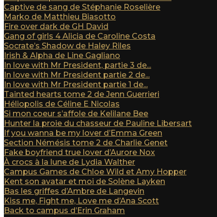
Captive de sang de Stéphanie Roselière
Marko de Matthieu Biasotto
Fire over dark de GH David
Gang of girls 4 Alicia de Caroline Costa
Socrate’s Shadow de Haley Riles
Irish & Alpha de Line Gagliano
In love with Mr President, partie 3 de...
In love with Mr President partie 2 de...
In love with Mr President partie 1 de...
Tainted hearts tome 2 de Jenn Guerrieri
Héliopolis de Céline E Nicolas
Si mon coeur s’affole de Kelilane Bee
Hunter la proie du chasseur de Pauline Libersart
If you wanna be my lover d’Emma Green
Section Némésis tome 2 de Charlie Genet
Fake boyfriend true lover d’Aurore Nox
À crocs à la lune de Lydia Walther
Campus Games de Chloe Wild et Amy Hopper
Kent son avatar et moi de Solène Layken
Bas les griffes d’Ambre de Langevin
Kiss me, Fight me, Love me d’Ana Scott
Back to campus d’Erin Graham