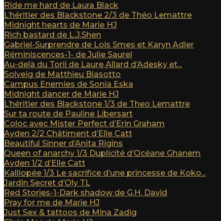
Ride me hard de Laura Black
L’héritier des Blackstone 2/3 de Théo Lemattre
Midnight hearts de Marie HJ
Rich bastard de L.J.Shen
Gabriel-Surprendre de Lois Smes et Karyn Adler
Réminiscences-1- de Julie Saurel
Au-delà du Torii de Laure Allard d’Adesky et...
Solveig de Matthieu Biasotto
Campus Enemies de Sonia Eska
Midnight dancer de Marie HJ
L’héritier des Blackstone 1/3 de Theo Lemattre
Sur ta route de Pauline Libersart
Coloc avec Mister Perfect d’Erin Graham
Ayden 2/2 Châtiment d’Elle Catt
Beautiful Sinner d’Anita Rigins
Queen of anarchy 1/3 Duplicité d’Océane Ghanem
Ayden 1/2 d’Elle Catt
Kalliopée 1/3 Le sacrifice d’une princesse de Koko...
Jardin Secret d’Oly TL
Red Stories-1-Dark shadow de G.H. David
Pray for me de Marie HJ
Just Sex & tattoos de Mina Zadig