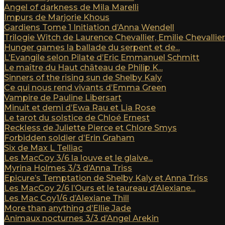
Angel of darkness de Mila Marelli
Impurs de Marjorie Khous
Gardiens Tome 1 Initiation d’Anna Wendell
Trilogie Witch de Laurence Chevallier, Emilie Chevallier e
Hunger games la ballade du serpent et de...
L’Evangile selon Pilate d’Eric Emmanuel Schmitt
Le maître du Haut château de Philip K...
Sinners of the rising sun de Shelby Kaly
Ce qui nous rend vivants d’Emma Green
Vampire de Pauline Libersart
Minuit et demi d’Ewa Rau et Lia Rose
Le tarot du solstice de Chloé Ernest
Reckless de Juliette Pierce et Chlore Smys
Forbidden soldier d’Erin Graham
Six de Max L Telliac
Les MacCoy 3/6 la louve et le glaive...
Myrina Holmes 3/3 d’Anna Triss
Epicure’s Temptation de Shelby Kaly et Anna Triss
Les MacCoy 2/6 l’Ours et le taureau d’Alexiane...
Les Mac Coy1/6 d’Alexiane Thill
More than anything d’Ellie Jade
Animaux nocturnes 3/3 d’Angel Arekin