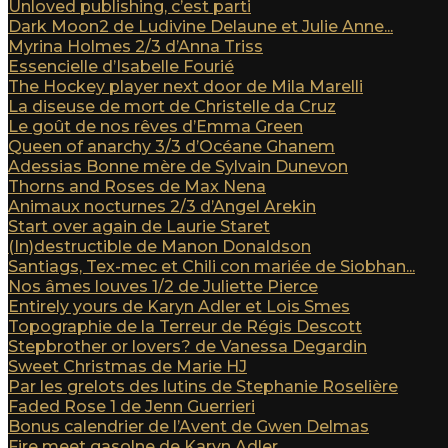
Unloved publishing, c’est parti
Dark Moon2 de Ludivine Delaune et Julie Anne...
Myrina Holmes 2/3 d’Anna Triss
Essencielle d’Isabelle Fourié
The Hockey player next door de Mila Marelli
La diseuse de mort de Christelle da Cruz
Le goût de nos rêves d’Emma Green
Queen of anarchy 3/3 d’Océane Ghanem
Adessias Bonne mère de Sylvain Dunevon
Thorns and Roses de Max Nena
Animaux nocturnes 2/3 d’Angel Arekin
Start over again de Laurie Staret
(In)destructible de Manon Donaldson
Santiags, Tex-mec et Chili con mariée de Siobhan...
Nos âmes louves 1/2 de Juliette Pierce
Entirely yours de Karyn Adler et Lois Smes
Topographie de la Terreur de Régis Descott
Stepbrother or lovers? de Vanessa Degardin
Sweet Christmas de Marie HJ
Par les grelots des lutins de Stephanie Roselière
Faded Rose 1 de Jenn Guerrieri
Bonus calendrier de l’Avent de Gwen Delmas
Fire meet gasolne de Karyn Adler