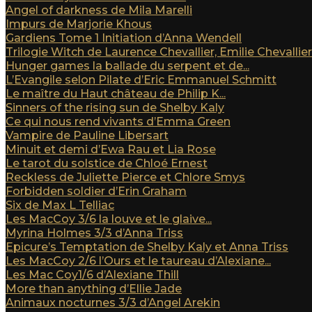
Angel of darkness de Mila Marelli
Impurs de Marjorie Khous
Gardiens Tome 1 Initiation d’Anna Wendell
Trilogie Witch de Laurence Chevallier, Emilie Chevallier e
Hunger games la ballade du serpent et de...
L’Evangile selon Pilate d’Eric Emmanuel Schmitt
Le maître du Haut château de Philip K...
Sinners of the rising sun de Shelby Kaly
Ce qui nous rend vivants d’Emma Green
Vampire de Pauline Libersart
Minuit et demi d’Ewa Rau et Lia Rose
Le tarot du solstice de Chloé Ernest
Reckless de Juliette Pierce et Chlore Smys
Forbidden soldier d’Erin Graham
Six de Max L Telliac
Les MacCoy 3/6 la louve et le glaive...
Myrina Holmes 3/3 d’Anna Triss
Epicure’s Temptation de Shelby Kaly et Anna Triss
Les MacCoy 2/6 l’Ours et le taureau d’Alexiane...
Les Mac Coy1/6 d’Alexiane Thill
More than anything d’Ellie Jade
Animaux nocturnes 3/3 d’Angel Arekin