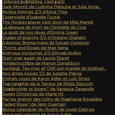
Unloved publishing, c’est parti
Dark Moon2 de Ludivine Delaune et Julie Anne...
Myrina Holmes 2/3 d’Anna Triss
Essencielle d’Isabelle Fourié
The Hockey player next door de Mila Marelli
La diseuse de mort de Christelle da Cruz
Le goût de nos rêves d’Emma Green
Queen of anarchy 3/3 d’Océane Ghanem
Adessias Bonne mère de Sylvain Dunevon
Thorns and Roses de Max Nena
Animaux nocturnes 2/3 d’Angel Arekin
Start over again de Laurie Staret
(In)destructible de Manon Donaldson
Santiags, Tex-mec et Chili con mariée de Siobhan...
Nos âmes louves 1/2 de Juliette Pierce
Entirely yours de Karyn Adler et Lois Smes
Topographie de la Terreur de Régis Descott
Stepbrother or lovers? de Vanessa Degardin
Sweet Christmas de Marie HJ
Par les grelots des lutins de Stephanie Roselière
Faded Rose 1 de Jenn Guerrieri
Bonus calendrier de l’Avent de Gwen Delmas
Fire meet gasolne de Karyn Adler