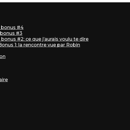
ir bonus #4
r bonus #3
bonus #2: ce que j’aurais voulu te dire
 Bonus 1: la rencontre vue par Robin
ton
aire