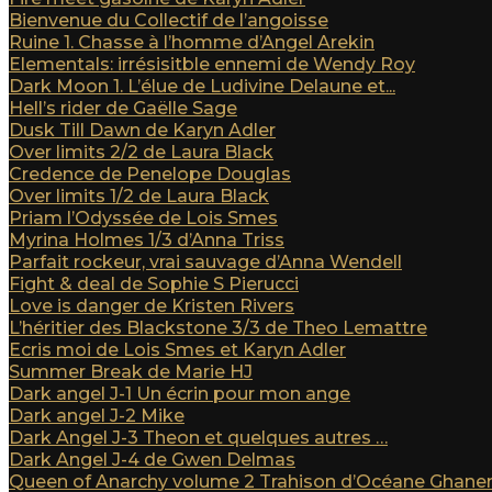
Bienvenue du Collectif de l’angoisse
Ruine 1. Chasse à l’homme d’Angel Arekin
Elementals: irrésisitble ennemi de Wendy Roy
Dark Moon 1. L’élue de Ludivine Delaune et...
Hell’s rider de Gaëlle Sage
Dusk Till Dawn de Karyn Adler
Over limits 2/2 de Laura Black
Credence de Penelope Douglas
Over limits 1/2 de Laura Black
Priam l’Odyssée de Lois Smes
Myrina Holmes 1/3 d’Anna Triss
Parfait rockeur, vrai sauvage d’Anna Wendell
Fight & deal de Sophie S Pierucci
Love is danger de Kristen Rivers
L’héritier des Blackstone 3/3 de Theo Lemattre
Ecris moi de Lois Smes et Karyn Adler
Summer Break de Marie HJ
Dark angel J-1 Un écrin pour mon ange
Dark angel J-2 Mike
Dark Angel J-3 Theon et quelques autres …
Dark Angel J-4 de Gwen Delmas
Queen of Anarchy volume 2 Trahison d’Océane Ghan