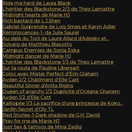
Ride me hard de Laura Black
L’héritier des Blackstone 2/3 de Théo Lemattre
Midnight hearts de Marie HJ
Rich bastard de L.J.Shen
Gabriel-Surprendre de Lois Smes et Karyn Adler
Réminiscences-1- de Julie Saurel
Au-delà du Torii de Laure Allard d’Adesky et...
Solveig de Matthieu Biasotto
Campus Enemies de Sonia Eska
Midnight dancer de Marie HJ
L’héritier des Blackstone 1/3 de Theo Lemattre
Sur ta route de Pauline Libersart
Coloc avec Mister Perfect d’Erin Graham
Ayden 2/2 Châtiment d’Elle Catt
Beautiful Sinner d’Anita Rigins
Queen of anarchy 1/3 Duplicité d’Océane Ghanem
Ayden 1/2 d’Elle Catt
Kalliopée 1/3 Le sacrifice d’une princesse de Koko...
Jardin Secret d’Oly TL
Red Stories-1-Dark shadow de G.H. David
Pray for me de Marie HJ
Just Sex & tattoos de Mina Zadig