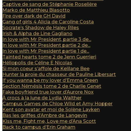
Captive de sang de Stéphanie Roselière
Marko de Matthieu Biasotto
Fire over dark de GH David
Gang of girls 4 Alicia de Caroline Costa
Socrate’s Shadow de Haley Riles
Irish & Alpha de Line Gagliano
In love with Mr President, partie 3 de...
In love with Mr President partie 2 de...
In love with Mr President partie 1 de...
Tainted hearts tome 2 de Jenn Guerrieri
Héliopolis de Céline E Nicolas
Si mon coeur s’affole de Kelilane Bee
Hunter la proie du chasseur de Pauline Libersart
If you wanna be my lover d’Emma Green
Section Némésis tome 2 de Charlie Genet
Fake boyfriend true lover d’Aurore Nox
À crocs à la lune de Lydia Walther
Campus Games de Chloe Wild et Amy Hopper
Kent son avatar et moi de Solène Layken
Bas les griffes d’Ambre de Langevin
Kiss me, Fight me, Love me d’Ana Scott
Back to campus d’Erin Graham