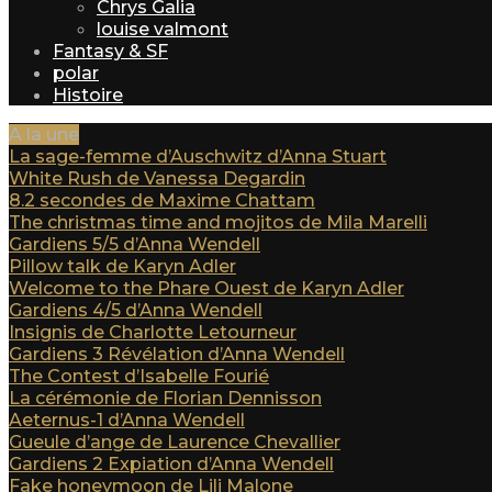
Chrys Galia
louise valmont
Fantasy & SF
polar
Histoire
A la une
La sage-femme d’Auschwitz d’Anna Stuart
White Rush de Vanessa Degardin
8.2 secondes de Maxime Chattam
The christmas time and mojitos de Mila Marelli
Gardiens 5/5 d’Anna Wendell
Pillow talk de Karyn Adler
Welcome to the Phare Ouest de Karyn Adler
Gardiens 4/5 d’Anna Wendell
Insignis de Charlotte Letourneur
Gardiens 3 Révélation d’Anna Wendell
The Contest d’Isabelle Fourié
La cérémonie de Florian Dennisson
Aeternus-1 d’Anna Wendell
Gueule d’ange de Laurence Chevallier
Gardiens 2 Expiation d’Anna Wendell
Fake honeymoon de Lili Malone