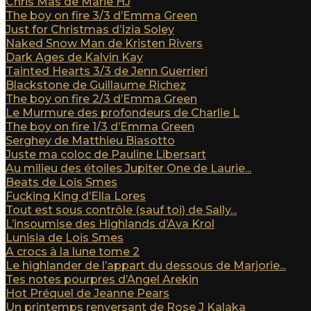
Chris Mas de Marie HJ
The boy on fire 3/3 d’Emma Green
Just for Christmas d’Izia Soley
Naked Snow Man de Kristen Rivers
Dark Ages de Kalvin Kay
Tainted Hearts 3/3 de Jenn Guerrieri
Blackstone de Guillaume Richez
The boy on fire 2/3 d’Emma Green
Le Murmure des profondeurs de Charlie L
The boy on fire 1/3 d’Emma Green
Serghey de Matthieu Biasotto
Juste ma coloc de Pauline Libersart
Au milieu des étoiles Jupiter One de Laurie...
Beats de Lois Smes
Fucking King d’Ella Lores
Tout est sous contrôle (sauf toi) de Sally...
L’insoumise des Highlands d’Ava Krol
Lunisia de Lois Smes
A crocs à la lune tome 2
Le highlander de l’appart du dessous de Marjorie...
Tes notes pourpres d’Angel Arekin
Hot Préquel de Jeanne Pears
Un printemps renversant de Rose J Kalaka