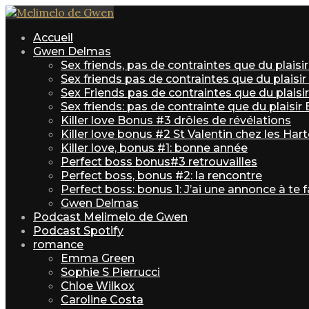
Accueil
Gwen Delmas
Sex friends, pas de contraintes que du plais
Sex friends pas de contraintes que du plaisi
Sex Friends pas de contraintes que du plaisir 
Sex friends: pas de contrainte que du plaisir
Killer love Bonus #3 drôles de révélations
Killer love bonus #2 St Valentin chez les Har
Killer love, bonus #1: bonne année
Perfect boss bonus#3 retrouvailles
Perfect boss, bonus #2: la rencontre
Perfect boss: bonus 1: J’ai une annonce à te f
Gwen Delmas
Podcast Melimelo de Gwen
Podcast Spotify
romance
Emma Green
Sophie S Pierrucci
Chloe Wilkox
Caroline Costa