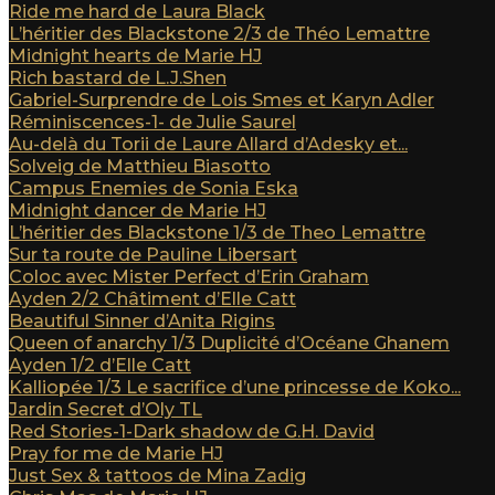
Ride me hard de Laura Black
L’héritier des Blackstone 2/3 de Théo Lemattre
Midnight hearts de Marie HJ
Rich bastard de L.J.Shen
Gabriel-Surprendre de Lois Smes et Karyn Adler
Réminiscences-1- de Julie Saurel
Au-delà du Torii de Laure Allard d’Adesky et...
Solveig de Matthieu Biasotto
Campus Enemies de Sonia Eska
Midnight dancer de Marie HJ
L’héritier des Blackstone 1/3 de Theo Lemattre
Sur ta route de Pauline Libersart
Coloc avec Mister Perfect d’Erin Graham
Ayden 2/2 Châtiment d’Elle Catt
Beautiful Sinner d’Anita Rigins
Queen of anarchy 1/3 Duplicité d’Océane Ghanem
Ayden 1/2 d’Elle Catt
Kalliopée 1/3 Le sacrifice d’une princesse de Koko...
Jardin Secret d’Oly TL
Red Stories-1-Dark shadow de G.H. David
Pray for me de Marie HJ
Just Sex & tattoos de Mina Zadig