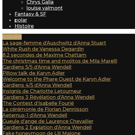
Chrys Galia
louise valmont
Fantasy & SF
polar
Histoire
A la une
La sage-femme d’Auschwitz d’Anna Stuart
White Rush de Vanessa Degardin
8.2 secondes de Maxime Chattam
The christmas time and mojitos de Mila Marelli
Gardiens 5/5 d’Anna Wendell
Pillow talk de Karyn Adler
Welcome to the Phare Ouest de Karyn Adler
Gardiens 4/5 d’Anna Wendell
Insignis de Charlotte Letourneur
Gardiens 3 Révélation d’Anna Wendell
The Contest d’Isabelle Fourié
La cérémonie de Florian Dennisson
Aeternus-1 d’Anna Wendell
Gueule d’ange de Laurence Chevallier
Gardiens 2 Expiation d’Anna Wendell
Fake honeymoon de Lili Malone