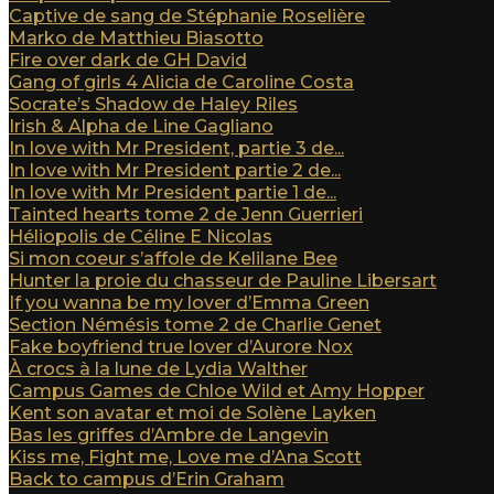
Captive de sang de Stéphanie Roselière
Marko de Matthieu Biasotto
Fire over dark de GH David
Gang of girls 4 Alicia de Caroline Costa
Socrate’s Shadow de Haley Riles
Irish & Alpha de Line Gagliano
In love with Mr President, partie 3 de...
In love with Mr President partie 2 de...
In love with Mr President partie 1 de...
Tainted hearts tome 2 de Jenn Guerrieri
Héliopolis de Céline E Nicolas
Si mon coeur s’affole de Kelilane Bee
Hunter la proie du chasseur de Pauline Libersart
If you wanna be my lover d’Emma Green
Section Némésis tome 2 de Charlie Genet
Fake boyfriend true lover d’Aurore Nox
À crocs à la lune de Lydia Walther
Campus Games de Chloe Wild et Amy Hopper
Kent son avatar et moi de Solène Layken
Bas les griffes d’Ambre de Langevin
Kiss me, Fight me, Love me d’Ana Scott
Back to campus d’Erin Graham