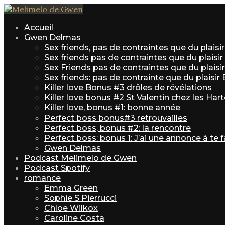
Accueil
Gwen Delmas
Sex friends, pas de contraintes que du plais
Sex friends pas de contraintes que du plaisi
Sex Friends pas de contraintes que du plaisir 
Sex friends: pas de contrainte que du plaisir
Killer love Bonus #3 drôles de révélations
Killer love bonus #2 St Valentin chez les Har
Killer love, bonus #1: bonne année
Perfect boss bonus#3 retrouvailles
Perfect boss, bonus #2: la rencontre
Perfect boss: bonus 1: J’ai une annonce à te f
Gwen Delmas
Podcast Melimelo de Gwen
Podcast Spotify
romance
Emma Green
Sophie S Pierrucci
Chloe Wilkox
Caroline Costa