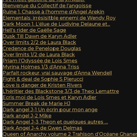
Bienvenue du Collectif de l’angoisse
Ruine 1. Chasse à l’homme d’Angel Arekin
Elementals: irrésisitble ennemi de Wendy Roy
Dark Moon 1. L’élue de Ludivine Delaune et...
Hell’s rider de Gaëlle Sage
Dusk Till Dawn de Karyn Adler
Over limits 2/2 de Laura Black
Credence de Penelope Douglas
Over limits 1/2 de Laura Black
Priam l’Odyssée de Lois Smes
Myrina Holmes 1/3 d’Anna Triss
Parfait rockeur, vrai sauvage d’Anna Wendell
Fight & deal de Sophie S Pierucci
Love is danger de Kristen Rivers
L’héritier des Blackstone 3/3 de Theo Lemattre
Ecris moi de Lois Smes et Karyn Adler
Summer Break de Marie HJ
Dark angel J-1 Un écrin pour mon ange
Dark angel J-2 Mike
Dark Angel J-3 Theon et quelques autres …
Dark Angel J-4 de Gwen Delmas
Queen of Anarchy volume 2 Trahison d’Océane Ghan