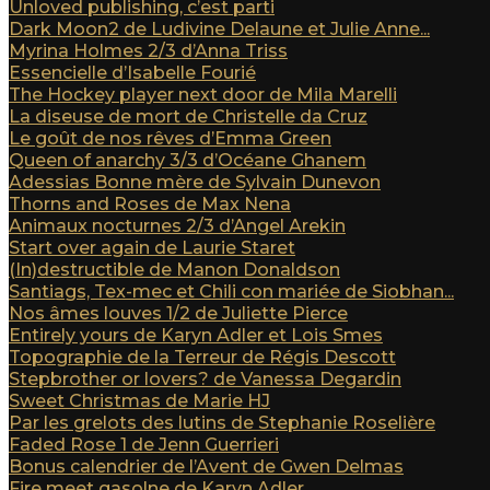
Unloved publishing, c’est parti
Dark Moon2 de Ludivine Delaune et Julie Anne...
Myrina Holmes 2/3 d’Anna Triss
Essencielle d’Isabelle Fourié
The Hockey player next door de Mila Marelli
La diseuse de mort de Christelle da Cruz
Le goût de nos rêves d’Emma Green
Queen of anarchy 3/3 d’Océane Ghanem
Adessias Bonne mère de Sylvain Dunevon
Thorns and Roses de Max Nena
Animaux nocturnes 2/3 d’Angel Arekin
Start over again de Laurie Staret
(In)destructible de Manon Donaldson
Santiags, Tex-mec et Chili con mariée de Siobhan...
Nos âmes louves 1/2 de Juliette Pierce
Entirely yours de Karyn Adler et Lois Smes
Topographie de la Terreur de Régis Descott
Stepbrother or lovers? de Vanessa Degardin
Sweet Christmas de Marie HJ
Par les grelots des lutins de Stephanie Roselière
Faded Rose 1 de Jenn Guerrieri
Bonus calendrier de l’Avent de Gwen Delmas
Fire meet gasolne de Karyn Adler