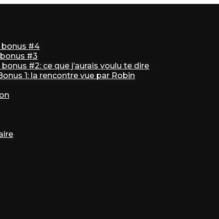
ir bonus #4
r bonus #3
bonus #2: ce que j’aurais voulu te dire
 Bonus 1: la rencontre vue par Robin
ton
aire