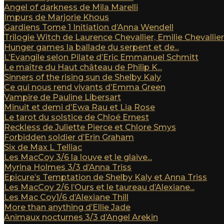
Angel of darkness de Mila Marelli
Impurs de Marjorie Khous
Gardiens Tome 1 Initiation d’Anna Wendell
Trilogie Witch de Laurence Chevallier, Emilie Chevallier e
Hunger games la ballade du serpent et de...
L’Evangile selon Pilate d’Eric Emmanuel Schmitt
Le maître du Haut château de Philip K...
Sinners of the rising sun de Shelby Kaly
Ce qui nous rend vivants d’Emma Green
Vampire de Pauline Libersart
Minuit et demi d’Ewa Rau et Lia Rose
Le tarot du solstice de Chloé Ernest
Reckless de Juliette Pierce et Chlore Smys
Forbidden soldier d’Erin Graham
Six de Max L Telliac
Les MacCoy 3/6 la louve et le glaive...
Myrina Holmes 3/3 d’Anna Triss
Epicure’s Temptation de Shelby Kaly et Anna Triss
Les MacCoy 2/6 l’Ours et le taureau d’Alexiane...
Les Mac Coy1/6 d’Alexiane Thill
More than anything d’Ellie Jade
Animaux nocturnes 3/3 d’Angel Arekin