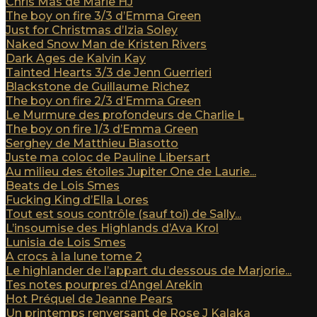
Chris Mas de Marie HJ
The boy on fire 3/3 d’Emma Green
Just for Christmas d’Izia Soley
Naked Snow Man de Kristen Rivers
Dark Ages de Kalvin Kay
Tainted Hearts 3/3 de Jenn Guerrieri
Blackstone de Guillaume Richez
The boy on fire 2/3 d’Emma Green
Le Murmure des profondeurs de Charlie L
The boy on fire 1/3 d’Emma Green
Serghey de Matthieu Biasotto
Juste ma coloc de Pauline Libersart
Au milieu des étoiles Jupiter One de Laurie...
Beats de Lois Smes
Fucking King d’Ella Lores
Tout est sous contrôle (sauf toi) de Sally...
L’insoumise des Highlands d’Ava Krol
Lunisia de Lois Smes
A crocs à la lune tome 2
Le highlander de l’appart du dessous de Marjorie...
Tes notes pourpres d’Angel Arekin
Hot Préquel de Jeanne Pears
Un printemps renversant de Rose J Kalaka