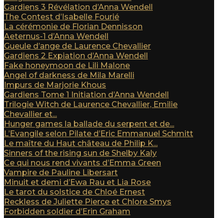
Gardiens 3 Révélation d’Anna Wendell
The Contest d’Isabelle Fourié
La cérémonie de Florian Dennisson
Aeternus-1 d’Anna Wendell
Gueule d’ange de Laurence Chevallier
Gardiens 2 Expiation d’Anna Wendell
Fake honeymoon de Lili Malone
Angel of darkness de Mila Marelli
Impurs de Marjorie Khous
Gardiens Tome 1 Initiation d’Anna Wendell
Trilogie Witch de Laurence Chevallier, Emilie
Chevallier et...
Hunger games la ballade du serpent et de...
L’Evangile selon Pilate d’Eric Emmanuel Schmitt
Le maître du Haut château de Philip K...
Sinners of the rising sun de Shelby Kaly
Ce qui nous rend vivants d’Emma Green
Vampire de Pauline Libersart
Minuit et demi d’Ewa Rau et Lia Rose
Le tarot du solstice de Chloé Ernest
Reckless de Juliette Pierce et Chlore Smys
Forbidden soldier d’Erin Graham