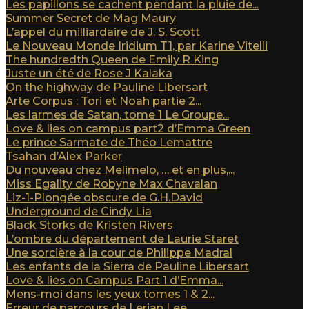
Les papillons se cachent pendant la pluie de...
Summer Secret de Mag Maury
L’appel du milliardaire de J. S. Scott
Le Nouveau Monde Iridium T1, par Karine Vitelli
The hundredth Queen de Emily R King
Juste un été de Rose J Kalaka
On the highway de Pauline Libersart
Arte Corpus : Tori et Noah partie 2...
Les larmes de Satan, tome 1 Le Groupe...
Love & lies on campus part2 d’Emma Green
Le prince Sarmate de Théo Lemattre
Tsahan d’Alex Parker
Du nouveau chez Melimelo, … et en plus,...
Miss Egality de Robyne Max Chavalan
Liz-1-Plongée obscure de G.H.David
Underground de Cindy Lia
Black Storks de Kristen Rivers
L’ombre du département de Laurie Staret
Une sorcière à la cour de Philippe Madral
Les enfants de la Sierra de Pauline Libersart
Love & lies on Campus Part 1 d’Emma...
Mens-moi dans les yeux tomes 1 & 2...
Erreur de parcours de Lerian Lee