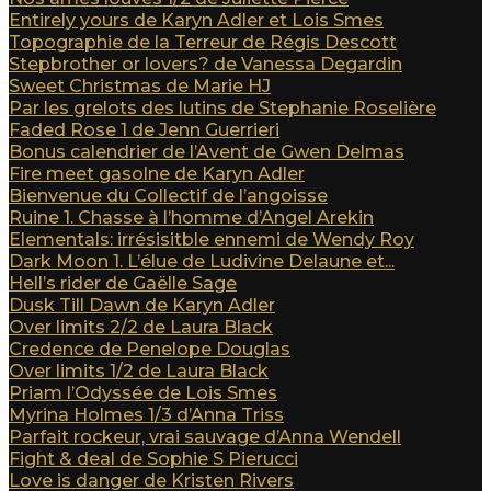
Entirely yours de Karyn Adler et Lois Smes
Topographie de la Terreur de Régis Descott
Stepbrother or lovers? de Vanessa Degardin
Sweet Christmas de Marie HJ
Par les grelots des lutins de Stephanie Roselière
Faded Rose 1 de Jenn Guerrieri
Bonus calendrier de l’Avent de Gwen Delmas
Fire meet gasolne de Karyn Adler
Bienvenue du Collectif de l’angoisse
Ruine 1. Chasse à l’homme d’Angel Arekin
Elementals: irrésisitble ennemi de Wendy Roy
Dark Moon 1. L’élue de Ludivine Delaune et...
Hell’s rider de Gaëlle Sage
Dusk Till Dawn de Karyn Adler
Over limits 2/2 de Laura Black
Credence de Penelope Douglas
Over limits 1/2 de Laura Black
Priam l’Odyssée de Lois Smes
Myrina Holmes 1/3 d’Anna Triss
Parfait rockeur, vrai sauvage d’Anna Wendell
Fight & deal de Sophie S Pierucci
Love is danger de Kristen Rivers