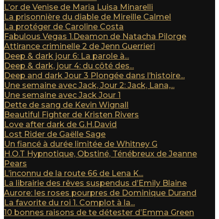
L’or de Venise de Maria Luisa Minarelli
La prisonnière du diable de Mireille Calmel
La protéger de Caroline Costa
Fabulous Vegas 1.Deamon de Natacha Pilorge
Attirance criminelle 2 de Jenn Guerrieri
Deep & dark jour 6: La parole à...
Deep & dark, jour 4: du côté des...
Deep and dark Jour 3 Plongée dans l’histoire...
Une semaine avec Jack, Jour 2: Jack, Lana,...
Une semaine avec Jack Jour 1
Dette de sang de Kevin Wignall
Beautiful Fighter de Kristen Rivers
Love after dark de G.H.David
Lost Rider de Gaëlle Sage
Un fiancé à durée limitée de Whitney G
H.O.T Hypnotique, Obstiné, Ténébreux de Jeanne
Pears
L’inconnu de la route 66 de Lena K...
La librairie des rêves suspendus d’Emily Blaine
Aurore: les roses pourpres de Dominique Durand
La favorite du roi 1. Complot à la...
10 bonnes raisons de te détester d’Emma Green