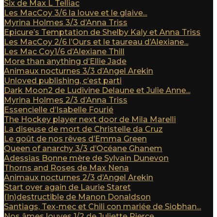
Six de Max L Telliac
Les MacCoy 3/6 la louve et le glaive...
Myrina Holmes 3/3 d’Anna Triss
Epicure’s Temptation de Shelby Kaly et Anna Triss
Les MacCoy 2/6 l’Ours et le taureau d’Alexiane...
Les Mac Coy1/6 d’Alexiane Thill
More than anything d’Ellie Jade
Animaux nocturnes 3/3 d’Angel Arekin
Unloved publishing, c’est parti
Dark Moon2 de Ludivine Delaune et Julie Anne...
Myrina Holmes 2/3 d’Anna Triss
Essencielle d’Isabelle Fourié
The Hockey player next door de Mila Marelli
La diseuse de mort de Christelle da Cruz
Le goût de nos rêves d’Emma Green
Queen of anarchy 3/3 d’Océane Ghanem
Adessias Bonne mère de Sylvain Dunevon
Thorns and Roses de Max Nena
Animaux nocturnes 2/3 d’Angel Arekin
Start over again de Laurie Staret
(In)destructible de Manon Donaldson
Santiags, Tex-mec et Chili con mariée de Siobhan...
Nos âmes louves 1/2 de Juliette Pierce