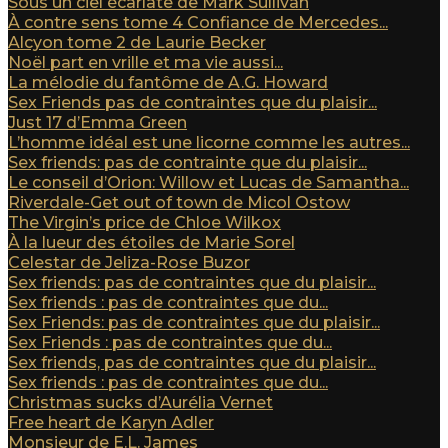
Sous un ciel écarlate de Mark Sullivan
À contre sens tome 4 Confiance de Mercedes...
Alcyon tome 2 de Laurie Becker
Noël part en vrille et ma vie aussi...
La mélodie du fantôme de A.G. Howard
Sex Friends pas de contraintes que du plaisir...
Just 17 d’Emma Green
L’homme idéal est une licorne comme les autres...
Sex friends: pas de contrainte que du plaisir...
Le conseil d’Orion: Willow et Lucas de Samantha...
Riverdale-Get out of town de Micol Ostow
The Virgin’s price de Chloe Wilkox
À la lueur des étoiles de Marie Sorel
Celestar de Jeliza-Rose Buzor
Sex friends: pas de contraintes que du plaisir...
Sex friends : pas de contraintes que du...
Sex Friends: pas de contraintes que du plaisir...
Sex Friends : pas de contraintes que du...
Sex friends, pas de contraintes que du plaisir...
Sex friends : pas de contraintes que du...
Christmas sucks d’Aurélia Vernet
Free heart de Karyn Adler
Monsieur de E.L. James