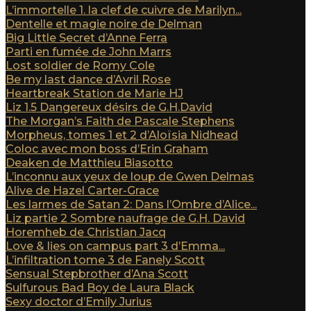
L’immortelle 1. la clef de cuivre de Marilyn...
Dentelle et magie noire de Delman
Big Little Secret d’Anne Ferra
Parti en fumée de John Marrs
Lost soldier de Romy Cole
Be my last dance d’Avril Rose
Heartbreak Station de Marie HJ
Liz 1.5 Dangereux désirs de G.H.David
The Morgan’s Faith de Pascale Stephens
Morpheus, tomes 1 et 2 d’Aloïsia Nidhead
Coloc avec mon boss d’Erin Graham
Deaken de Matthieu Biasotto
L’inconnu aux yeux de loup de Gwen Delmas
Alive de Hazel Carter-Grace
Les larmes de Satan 2: Dans l’Ombre d’Alice...
Liz partie 2 Sombre naufrage de G.H. David
Horemheb de Christian Jacq
Love & lies on campus part 3 d’Emma...
L’infiltration tome 3 de Fanely Scott
Sensual Stepbrother d’Ana Scott
Sulfurous Bad Boy de Laura Black
Sexy doctor d’Emily Jurius