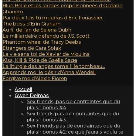
Blue Belle et les larmes empoisonnées d’Océane
Ghanem
Par deux fois tu mourras d’Eric Fouassier
The boss d’Erin Graham
Au fil de l’an de Selena Dubh
Le milliardaire défendu de J.S. Scott
Phantom wheel de Tracy Deebs
Etrangers de Cara Solak
La vie sans toi de Xavier de Moulins
Kiss, Kill & Ride de Gaëlle Sage
La liturgie des anges tome II le tombeau...
Apprends moi le désir d’Anna Wendell
Forgive me d’Alexie Fioren
Accueil
Gwen Delmas
Sex friends, pas de contraintes que du
plaisir bonus #4
Sex friends pas de contraintes que du
plaisir bonus #3
Sex Friends pas de contraintes que du
plaisir bonus #2: ce que j’aurais voulu te