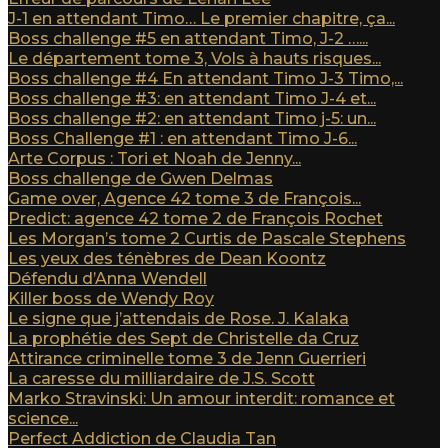
J-1 en attendant Timo… Le premier chapitre, ça...
Boss challenge #5 en attendant Timo, J-2 …...
Le département tome 3, Vols à hauts risques...
Boss challenge #4 En attendant Timo J-3 Timo,...
Boss challenge #3: en attendant Timo J-4 et...
Boss challenge #2: en attendant Timo j-5: un...
Boss Challenge #1 : en attendant Timo J-6...
Arte Corpus : Tori et Noah de Jenny...
Boss challenge de Gwen Delmas
Game over, Agence 42 tome 3 de François...
Predict: agence 42 tome 2 de François Rochet
Les Morgan’s tome 2 Curtis de Pascale Stephens
Les yeux des ténèbres de Dean Koontz
Défendu d’Anna Wendell
Killer boss de Wendy Roy
Le signe que j’attendais de Rose. J. Kalaka
La prophétie des Sept de Christelle da Cruz
Attirance criminelle tome 3 de Jenn Guerrieri
La caresse du milliardaire de J.S. Scott
Marko Stravinski: Un amour interdit: romance et
science...
Perfect Addiction de Claudia Tan