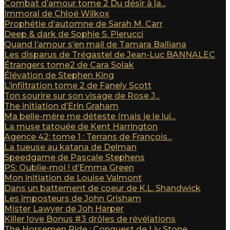
Combat d’amour tome 2 Du désir à la...
Immoral de Chloé Wilkox
Prophétie d’automne de Sarah M. Carr
Deep & dark de Sophie S. Pierucci
Quand l’amour s’en mail de Tamara Balliana
Les disparus de Trégastel de Jean-Luc BANNALEC
Étrangers tome2 de Cara Solak
Élévation de Stephen King
L’infiltration tome 2 de Fanely Scott
Ton sourire sur son visage de Rose J...
The initiation d’Erin Graham
Ma belle-mère me déteste (mais je le lui...
La muse tatouée de Kent Harrington
Agence 42: tome 1 : Terrans de François...
La tueuse au katana de Delman
Speedgame de Pascale Stephens
PS: Oublie-moi ! d’Emma Green
Mon initiation de Louise Valmont
Dans un battement de coeur de K.L. Shandwick
Les imposteurs de John Grisham
Mister Lawyer de Joh Harper
Killer love Bonus #3 drôles de révélations
The Horsemen Ride : Conquest de Liv Stone