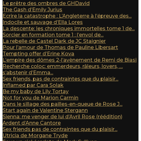
Le prêtre des ombres de GHDavid
The Gash d’Emily Jurius
Ecrire la catastrophe : L’Angleterre à l’épreuve des...
Indocile et sauvage d’Ella Lores
La descente: les chroniques immortelles tome 1 de...
Sorcier en formation tome 1 : l’envol de...
La rebelle de Castel Dark de JC Staignier
Pour l’amour de Thomas de Pauline Libersart
Tempting offer d’Erine Kova
L’empire des dômes 2-l’avènement de Remi de Biasi
Recherche coloc: emmerdeurs, râleurs, lovers, …
s’abstenir d’Emma...
Sex friends, pas de contraintes que du plaisir...
Inflamed par Cara Solak
Be my baby de Lily Tortay
Not for you de Marion Carmin
Dans le sillage des pailles-en-queue de Rose J...
Start again de Valentine Stergann
Sienna: me venger de lui d’Avril Rose (réédition)
Ardent d’Anne Cantore
Sex friends pas de contraintes que du plaisir...
Utricia de Morgane Tryde