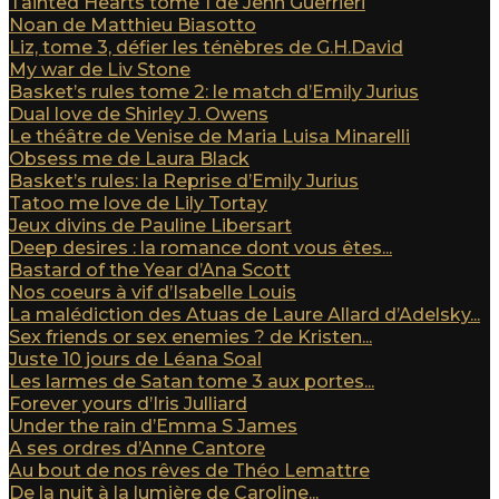
Tainted Hearts tome 1 de Jenn Guerrieri
Noan de Matthieu Biasotto
Liz, tome 3, défier les ténèbres de G.H.David
My war de Liv Stone
Basket’s rules tome 2: le match d’Emily Jurius
Dual love de Shirley J. Owens
Le théâtre de Venise de Maria Luisa Minarelli
Obsess me de Laura Black
Basket’s rules: la Reprise d’Emily Jurius
Tatoo me love de Lily Tortay
Jeux divins de Pauline Libersart
Deep desires : la romance dont vous êtes...
Bastard of the Year d’Ana Scott
Nos coeurs à vif d’Isabelle Louis
La malédiction des Atuas de Laure Allard d’Adelsky...
Sex friends or sex enemies ? de Kristen...
Juste 10 jours de Léana Soal
Les larmes de Satan tome 3 aux portes...
Forever yours d’Iris Julliard
Under the rain d’Emma S James
A ses ordres d’Anne Cantore
Au bout de nos rêves de Théo Lemattre
De la nuit à la lumière de Caroline...