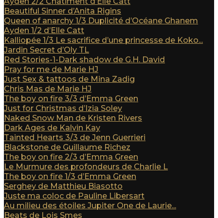
Ayden 2/2 Châtiment d’Elle Catt
Beautiful Sinner d’Anita Rigins
Queen of anarchy 1/3 Duplicité d’Océane Ghanem
Ayden 1/2 d’Elle Catt
Kalliopée 1/3 Le sacrifice d’une princesse de Koko...
Jardin Secret d’Oly TL
Red Stories-1-Dark shadow de G.H. David
Pray for me de Marie HJ
Just Sex & tattoos de Mina Zadig
Chris Mas de Marie HJ
The boy on fire 3/3 d’Emma Green
Just for Christmas d’Izia Soley
Naked Snow Man de Kristen Rivers
Dark Ages de Kalvin Kay
Tainted Hearts 3/3 de Jenn Guerrieri
Blackstone de Guillaume Richez
The boy on fire 2/3 d’Emma Green
Le Murmure des profondeurs de Charlie L
The boy on fire 1/3 d’Emma Green
Serghey de Matthieu Biasotto
Juste ma coloc de Pauline Libersart
Au milieu des étoiles Jupiter One de Laurie...
Beats de Lois Smes