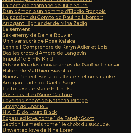
La dernière chamane de Julie Saurel
D’un démon à un homme d’Elodie François
La passion du Comte de Pauline Libersart
Arrogant Highlander de Mina Zadig
Le serment
Sex enemy de Delhia Bouvier
Un hiver sucré de Rose Kalaka
Lennie 1 Comprendre de Karyn Adler et Lois...
Bas les crocs d’Ambre de Langevin
Impulsif d’Emily Kind
Prisonnière des convenances de Pauline Libersart
Hakon de Matthieu Biasotto
Bonus Perfect Boss: des fleurets et un karaoké
Arrogant Rider de Gaëlle Sage
Lie to love de Marie H.J. et K....
Pas sans elle d’Anne Cantore
Love and shoot de Natacha Pilorge
Gravity de Charlie L
H.A.R.D de Laura Black
Expatried love, tome 1 de Fanely Scott
Section Nemesis tome 1 le choix du succube...
Unwanted love de Nina Loren