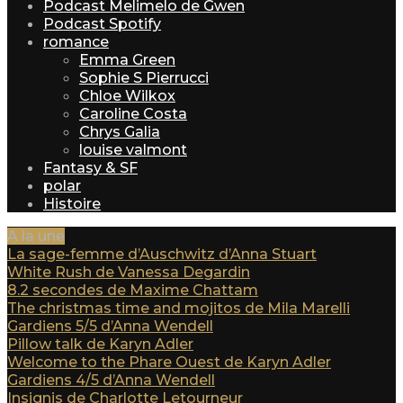
Podcast Melimelo de Gwen
Podcast Spotify
romance
Emma Green
Sophie S Pierrucci
Chloe Wilkox
Caroline Costa
Chrys Galia
louise valmont
Fantasy & SF
polar
Histoire
A la une
La sage-femme d’Auschwitz d’Anna Stuart
White Rush de Vanessa Degardin
8.2 secondes de Maxime Chattam
The christmas time and mojitos de Mila Marelli
Gardiens 5/5 d’Anna Wendell
Pillow talk de Karyn Adler
Welcome to the Phare Ouest de Karyn Adler
Gardiens 4/5 d’Anna Wendell
Insignis de Charlotte Letourneur