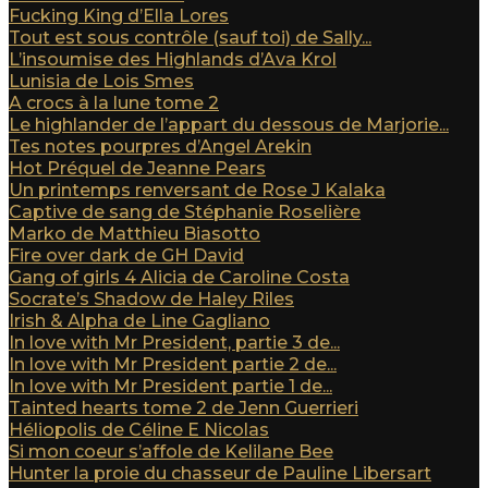
Fucking King d’Ella Lores
Tout est sous contrôle (sauf toi) de Sally...
L’insoumise des Highlands d’Ava Krol
Lunisia de Lois Smes
A crocs à la lune tome 2
Le highlander de l’appart du dessous de Marjorie...
Tes notes pourpres d’Angel Arekin
Hot Préquel de Jeanne Pears
Un printemps renversant de Rose J Kalaka
Captive de sang de Stéphanie Roselière
Marko de Matthieu Biasotto
Fire over dark de GH David
Gang of girls 4 Alicia de Caroline Costa
Socrate’s Shadow de Haley Riles
Irish & Alpha de Line Gagliano
In love with Mr President, partie 3 de...
In love with Mr President partie 2 de...
In love with Mr President partie 1 de...
Tainted hearts tome 2 de Jenn Guerrieri
Héliopolis de Céline E Nicolas
Si mon coeur s’affole de Kelilane Bee
Hunter la proie du chasseur de Pauline Libersart