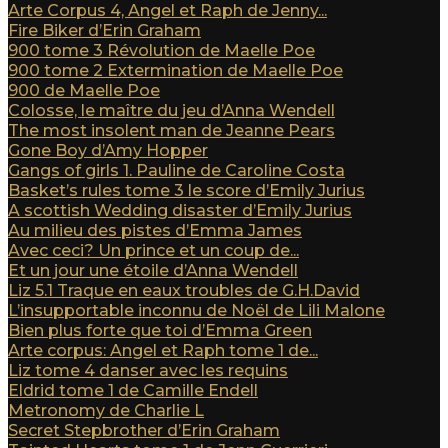
Arte Corpus 4, Angel et Raph de Jenny...
Fire Biker d’Erin Graham
900 tome 3 Révolution de Maelle Poe
900 tome 2 Extermination de Maelle Poe
900 de Maelle Poe
Colosse, le maître du jeu d’Anna Wendell
The most insolent man de Jeanne Pears
Gone Boy d’Amy Hopper
Gangs of girls 1. Pauline de Caroline Costa
Basket’s rules tome 3 le score d’Emily Jurius
A scottish Wedding disaster d’Emily Jurius
Au milieu des pistes d’Emma James
Avec ceci? Un prince et un coup de...
Et un jour une étoile d’Anna Wendell
Liz 5.1 Traque en eaux troubles de G.H.David
L’insupportable inconnu de Noël de Lili Malone
Bien plus forte que toi d’Emma Green
Arte corpus: Angel et Raph tome 1 de...
Liz tome 4 danser avec les requins
Eldrid tome 1 de Camille Endell
Metronomy de Charlie L
Secret Stepbrother d’Erin Graham